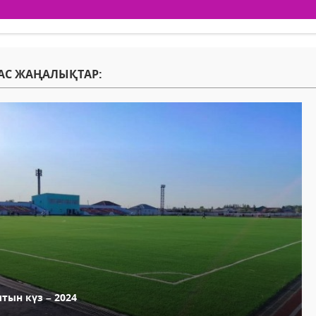
АС ЖАҢАЛЫҚТАР:
тын күз – 2024