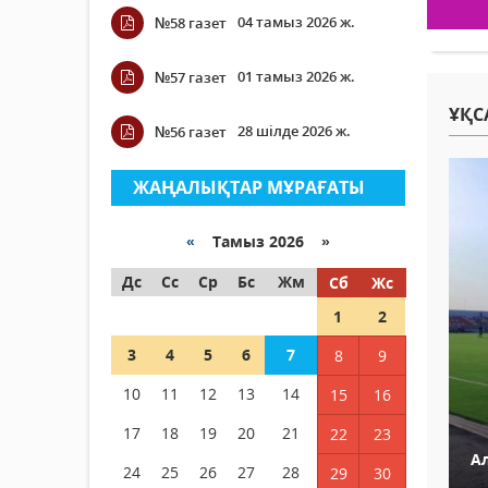
04 тамыз 2026 ж.
№58 газет
01 тамыз 2026 ж.
№57 газет
ҰҚС
28 шілде 2026 ж.
№56 газет
ЖАҢАЛЫҚТАР МҰРАҒАТЫ
«
Тамыз 2026 »
Дс
Сс
Ср
Бс
Жм
Сб
Жс
1
2
3
4
5
6
7
8
9
10
11
12
13
14
15
16
17
18
19
20
21
22
23
Ал
24
25
26
27
28
29
30