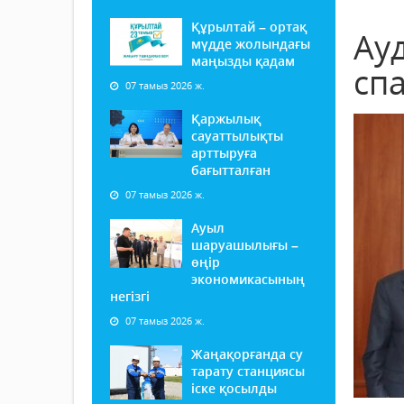
Құрылтай – ортақ
Ау
мүдде жолындағы
маңызды қадам
сп
07 тамыз 2026 ж.
Қаржылық
сауаттылықты
арттыруға
бағытталған
07 тамыз 2026 ж.
Ауыл
шаруашылығы –
өңір
экономикасының
негізгі
07 тамыз 2026 ж.
Жаңақорғанда су
тарату станциясы
іске қосылды