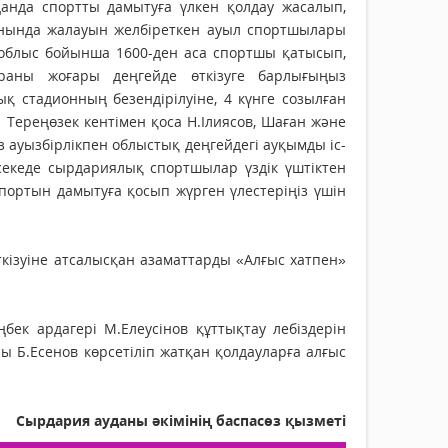
данда спортты дамытуға үлкен қолдау жасалып,
нында жалауын желбіреткен ауыл спортшылары
 облыс бойынша 1600-ден аса спортшы қатысып,
раны жоғары деңгейде өткізуге барлығыңыз
 стадионның безендірілуіне, 4 күнге созылған
Тереңөзек кентімен қоса Н.Ілиясов, Шаған және
з ауызбірлікпен облыстық деңгейдегі ауқымды іс-
секеде сырдариялық спортшылар үздік үштіктен
 спортын дамытуға қосып жүрген үлестеріңіз үшін
кізуіне атсалысқан азаматтарды «Алғыс хатпен»
бек ардагері М.Елеусінов құттықтау лебіздерін
сы Б.Есенов көрсетіліп жатқан қолдауларға алғыс
Сырдария ауданы әкімінің баспасөз қызметі