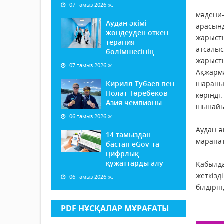
07 тамыз 2026 ж.
мәдени
Аудан әкімі
арасынд
жөндеуден өткен
жарыст
терапия
атсалыс
бөлімшесінің
жарысты
07 тамыз 2026 ж.
Ақжарма
Кирилл Тубаев пен
шараны 
Полат Төребеков
көрінді
Азия чемпионы
шынайы 
06 тамыз 2026 ж.
Аудан ә
14 тамыздан
марапат
бастап еGov-та
цифрлық
құжаттарды алу
Қабылда
жеткізд
06 тамыз 2026 ж.
білдіріп
PDF НҰСҚАЛАР МҰРАҒАТЫ