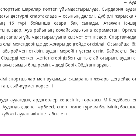
– Ау
-спорттық шаралар көптеп ұйымдастырылуда. Сырдария ауда
ағы дәстүрлі спартакиада – осының дәлелі. Дүбірлі жарысқа
ың 16 түрі бойынша өзара бақ сынады. Аталған іс-ша
тыңыздар. Ауа райының қолайсыздығына қарамастан, Орталық
ң сапалы ұйымдастырылуына қызмет еттіңіздер. Спартакиада 
 елді мекендерінде де жоғары деңгейде өткізілді. Осылайша, бі
абыроймен өткізіп, аудан мерейін үстем еттік. Байрақты бә
. Сіздерді жеткен жетістіктеріңізбен құттықтай отырып, аудан
алғысымды білдіремін, – деді Берік Әбдіғаппарұлы.
кімі спортшылар мен ауқымды іс-шараның жоғары деңгейде өт
тап, сый-құрмет көрсетті.
уда аудандық ардагерлер кеңесінің төрағасы М.Келдібаев, ең
і. Аудандық дене тәрбиесі, спорт және туризм бөлімінің басшы
, кубокті аудан әкіміне табыс етті.