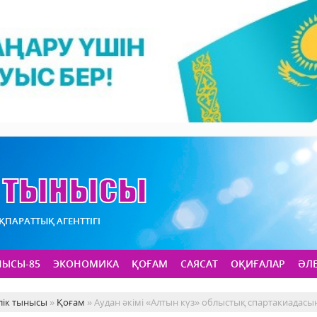
АҚПАРАТТЫҚ АГЕНТТІГІ
НЫСЫ-85
ЭКОНОМИКА
ҚОҒАМ
САЯСАТ
ОҚИҒАЛАР
ӘЛ
лік тынысы
»
Қоғам
» Аудан әкімі «Алтын күз» облыстық спартакиадас