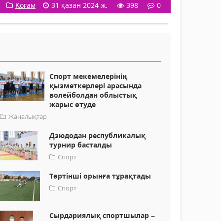
Қоғам
31 қазан 2024 ж.
398
0
Спорт мекемелерінің
қызметкерлері арасында
волейболдан облыстық
жарыс өтуде
Жаңалықтар
Дзюдодан республикалық
турнир басталды
Спорт
Төртінші орынға тұрақтады
Спорт
Сырдариялық спортшылар –