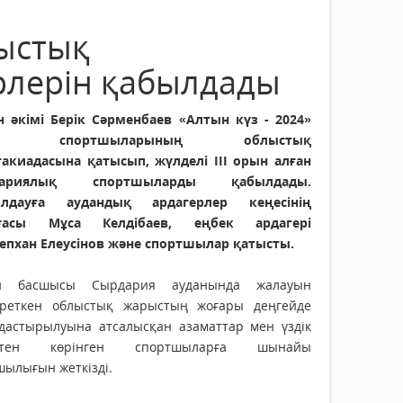
лыстық
рлерін қабылдады
н әкімі Берік Сәрменбаев «Алтын күз - 2024»
ыл спортшыларының облыстық
такиадасына қатысып, жүлделі ІІІ орын алған
дариялық спортшыларды қабылдады.
лдауға аудандық ардагерлер кеңесінің
ағасы Мұса Келдібаев, еңбек ардагері
епхан Елеусінов және спортшылар қатысты.
н басшысы Сырдария ауданында жалауын
іреткен облыстық жарыстың жоғары деңгейде
дастырылуына атсалысқан азаматтар мен үздік
іктен көрінген спортшыларға шынайы
шылығын жеткізді.