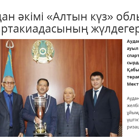
дан әкімі «Алтын күз» об
артакиадасының жүлдеге
Ауда
ау
спар
сыр
Қабы
төр
Мект
Ауда
желб
ұйым
үшт
риза