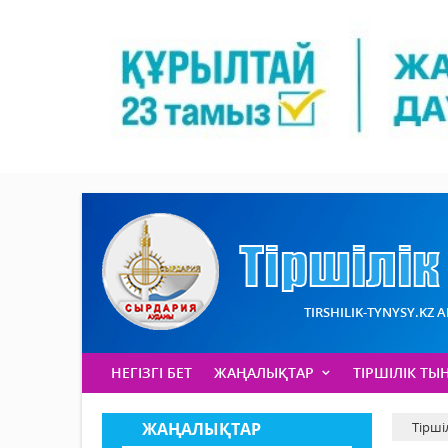
TIRSHILIK-TYNYSY.KZ 
НЕГІЗГІ БЕТ
ЖАҢАЛЫҚТАР
ТІРШІЛІК ТЫ
ЖАҢАЛЫҚТАР
Тірші