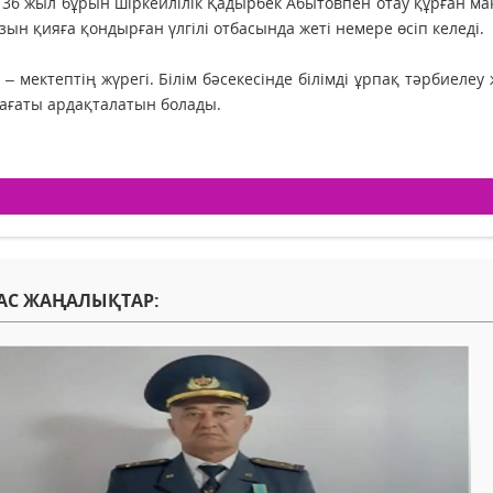
36 жыл бұрын шіркейлілік Қадырбек Абытовпен отау құрған мақ
ызын қияға қондырған үлгілі отбасында жеті немере өсіп келеді.
 – мектептің жүрегі. Білім бәсекесінде білімді ұрпақ тәрбиеле
лағаты ардақталатын болады.
АС ЖАҢАЛЫҚТАР: