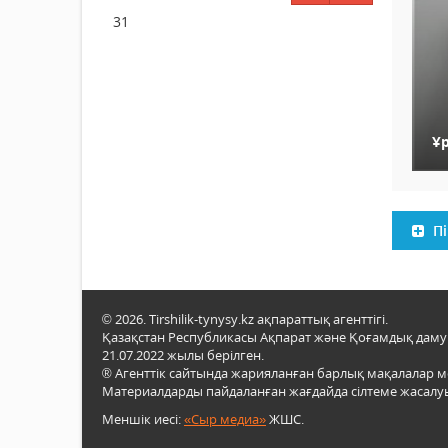
31
Ұр
Пі
© 2026. Tirshilik-tynysy.kz ақпараттық агенттігі.
Қазақстан Республикасы Ақпарат және Қоғамдық даму м
21.07.2022 жылы берілген.
® Агенттік сайтында жарияланған барлық мақалалар 
Материалдарды пайдаланған жағдайда сілтеме жасалуы
Меншік иесі:
«Сыр медиа»
ЖШС.