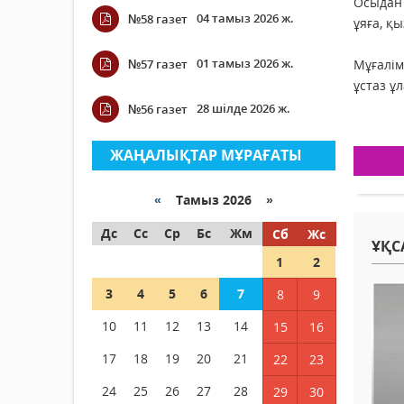
Осыдан 
04 тамыз 2026 ж.
№58 газет
ұяға, қ
01 тамыз 2026 ж.
№57 газет
Мұғалім
ұстаз ұ
28 шілде 2026 ж.
№56 газет
ЖАҢАЛЫҚТАР МҰРАҒАТЫ
«
Тамыз 2026 »
Дс
Сс
Ср
Бс
Жм
Сб
Жс
ҰҚС
1
2
3
4
5
6
7
8
9
10
11
12
13
14
15
16
17
18
19
20
21
22
23
24
25
26
27
28
29
30