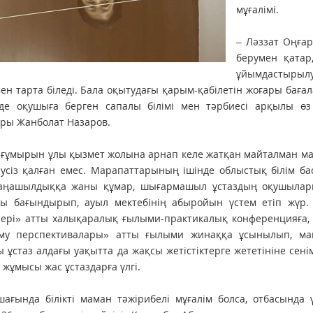
мұғалімі.
– Ләззат Оңғар
берумен қатар
ұйым­дастырылу
гімен тарта біледі. Бала оқытудағы қарым-қабілетін жо­ғары бағ
нде оқушыға берген сапалы білімі мен тәрбиесі арқылы өз 
ры Жанболат Назаров.
ғұмырын ұлы қызмет жолына арнап келе жатқан майтал­ман мам
еусіз қалған емес. Мара­пат­тарының ішінде об­лыс­тық білі
Жаңашылдыққа жаны құмар, шығармашыл ұстаздың оқушы­лары 
ды бағындырып, ауыл мектебі­нің абыройын үстем етіп жүр.
лері» атты халықаралық ғылыми-практикалық кон­ферен­цияға, 
му перспективалары» атты ғылыми жинақ­қа ұсынылып, мақ
ы ұстаз алдағы уақытта да жақсы жетістік­терге жететініне сенім
 жұмысы жас ұстаз­дарға үлгі.
шағында білікті маман тәжірибелі мұғалім болса, отбасында 