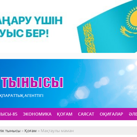
АҚПАРАТТЫҚ АГЕНТТІГІ
НЫСЫ-85
ЭКОНОМИКА
ҚОҒАМ
САЯСАТ
ОҚИҒАЛАР
ӘЛ
лік тынысы
»
Қоғам
» Мақтаулы маман