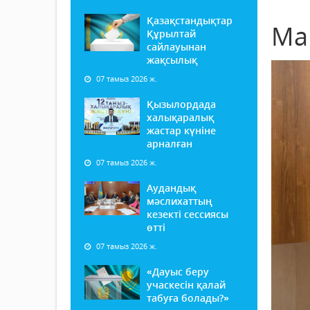
Қазақстандықтар
Ма
Құрылтай
сайлауынан
жақсылық
07 тамыз 2026 ж.
Қызылордада
халықаралық
жастар күніне
арналған
07 тамыз 2026 ж.
Аудандық
мәслихаттың
кезекті сессиясы
өтті
07 тамыз 2026 ж.
«Дауыс беру
учаскесін қалай
табуға болады?»