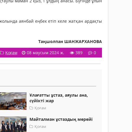
таулы маман 2 қыз, 1 ұлдың анасы. Бүгінде ұлын
у жолында аянбай еңбек етіп келе жатқан ардақты
Таңшолпан ШАНЖАРХАНОВА
Қоғам
08 маусым 2024 ж.
389
0
Ұлағатты ұстаз, аяулы ана,
сүйікті жар
Қоғам
Майталман ұстаздың мерейі
Қоғам