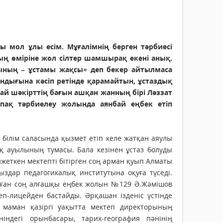
ты мол ұлы есім. Мұғалімнің берген тәрбиесі
ң өміріне жол сілтер шамшырақ екені анық.
ының – ұстамы жақсы» деп бекер айтылмаса
андығына кәсіп ретінде қарамайтын, ұстаздық
ай шәкірттің бағын ашқан жанның бірі Ләззат
рпақ тәрбиелеу жолында аянбай еңбек етіп
білім саласында қызмет етіп келе жатқан аяулы
ық ауылының тумасы. Бала кезінен ұстаз болуды
жеткен мектепті бітірген соң арман қуып Алматы
здар педагогикалық институтына оқу­ға түседі.
ған соң алғашқы еңбек жолын №129 Ә.Жәмішов
еп-лицейден бастайды. Әрқашан ізденіс үстінде
ті маман қазіргі уақытта мектеп директорының
нін­дегі орынбасары, тарих-география пәнінің