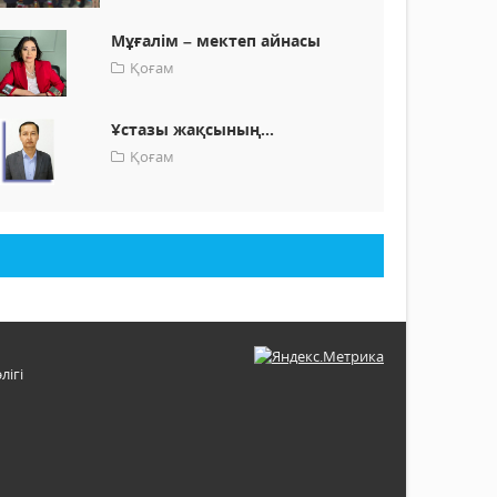
Мұғалім – мектеп айнасы
Қоғам
Ұстазы жақсының...
Қоғам
лігі