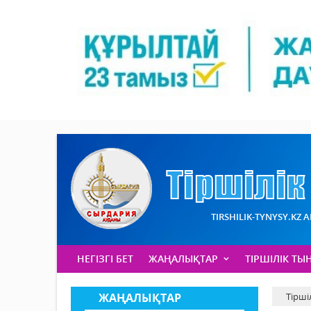
TIRSHILIK-TYNYSY.KZ 
НЕГІЗГІ БЕТ
ЖАҢАЛЫҚТАР
ТІРШІЛІК ТЫ
ЖАҢАЛЫҚТАР
Тірші