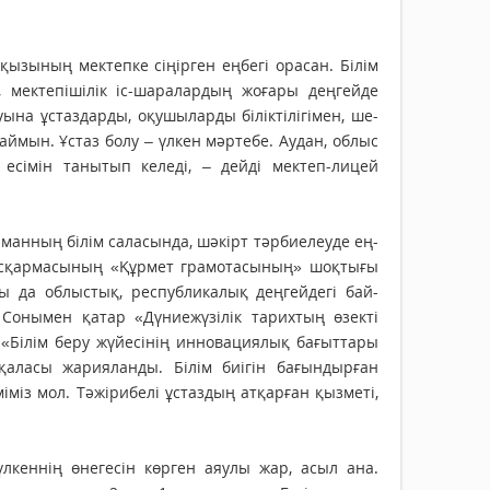
қызының мектепке сіңірген еңбегі орасан. Білім
, мектепішілік іс-шаралардың жоғары деңгейде
ына ұстаздарды, оқушыларды біліктілігімен, ше­
алаймын. Ұстаз болу – үлкен мәртебе. Аудан, облыс
есімін танытып келеді, – дейді мектеп-лицей
анның білім саласында, шәкірт тәрбиелеуде ең­
м басқармасының «Құрмет грамотасының» шоқ­тығы
да облыстық, рес­публикалық деңгейдегі бай­
 Сонымен қатар «Дүниежүзілік тарихтың өзекті
«Білім беру жүйесінің инновация­лық бағыт­тары
аласы жарияланды. Білім биігін бағындырған
іміз мол. Тәжіри­белі ұстаздың атқарған қыз­меті,
үлкеннің өнегесін көрген аяулы жар, асыл ана.