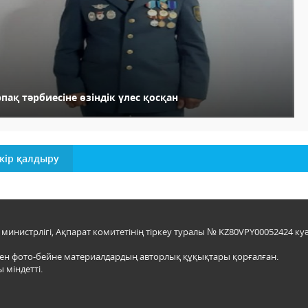
пақ тәрбиесіне өзіндік үлес қосқан
кір қалдыру
инистрлігі, Ақпарат комитетінің тіркеу туралы № KZ80VPY00052424 куә
мен фото-бейне материалдардың авторлық құқықтары қорғалған.
 міндетті.