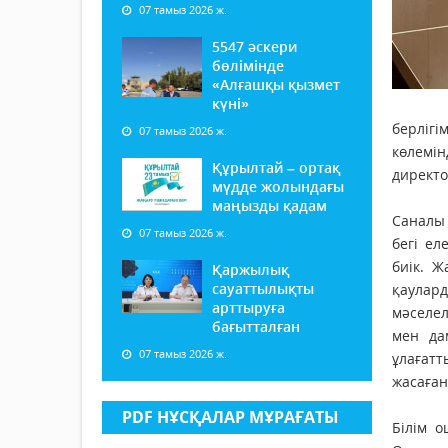
07 тамыз 2026 ж.
5547 әскери
бөлімінде
«Алғашқы қызмет
күні»
бер­­лі
07 тамыз 2026 ж.
көлемі
Құрылтай – ортақ
директо
мүдде жолындағы
маңызды қадам
Саналы 
07 тамыз 2026 ж.
бегі ел
биік. 
Қаржылық
сауаттылықты
қаулар
арттыруға
мәселе­
бағытталған
мен да
07 тамыз 2026 ж.
ұлағатт
жасаған
PDF НҰСҚАЛАР МҰРАҒАТЫ
Білім о