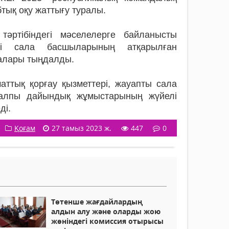
тық оқу жаттығу туралы.
 тәртібіндегі мәселелерге байланысты
сті сала басшыларының атқарылған
малары тыңдалды.
ттық қорғау қызметтері, жауапты сала
 жалпы дайындық жұмыстарының жүйелі
ді.
Қоғам
27 тамыз 2023 ж.
447
0
Төтенше жағдайлардың
алдын алу және оларды жою
жөніндегі комиссия отырысы