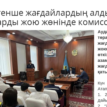
тенше жағдайлардың алд
арды жою жөнінде комисс
Ау
төр
жағ
жою
өтк
аз
жағ
қат
Күн 
Атап
1. 
дай
2. 