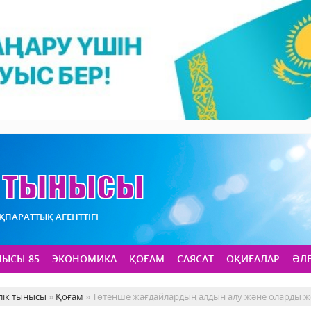
АҚПАРАТТЫҚ АГЕНТТІГІ
НЫСЫ-85
ЭКОНОМИКА
ҚОҒАМ
САЯСАТ
ОҚИҒАЛАР
ӘЛ
лік тынысы
»
Қоғам
» Төтенше жағдайлардың алдын алу және оларды ж