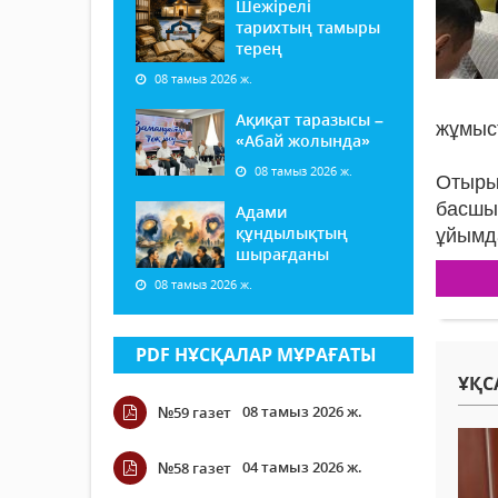
Шежірелі
тарихтың тамыры
терең
08 тамыз 2026 ж.
Ақиқат таразысы –
жұмыс
«Абай жолында»
08 тамыз 2026 ж.
Отыры
басшы
Адами
құндылықтың
ұйымд
шырағданы
08 тамыз 2026 ж.
PDF НҰСҚАЛАР МҰРАҒАТЫ
ҰҚС
08 тамыз 2026 ж.
№59 газет
04 тамыз 2026 ж.
№58 газет