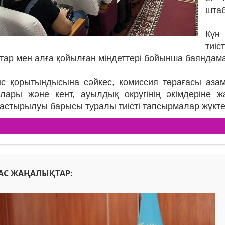
штаб
Күн
тиі
тар мен алға қойылған міндеттері бойынша баянда
с қорытындысына сәйкес, комиссия төрағасы азама
лары және кент, ауылдық округінің әкімдеріне
астырылуы барысы туралы тиісті тапсырмалар жүкте
АС ЖАҢАЛЫҚТАР: