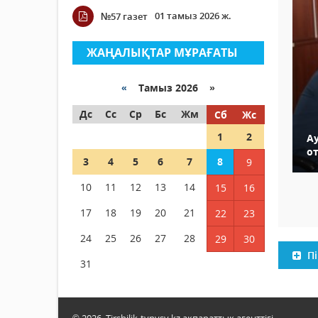
01 тамыз 2026 ж.
№57 газет
ЖАҢАЛЫҚТАР МҰРАҒАТЫ
«
Тамыз 2026 »
Дс
Сс
Ср
Бс
Жм
Сб
Жс
1
2
А
о
3
4
5
6
7
8
9
10
11
12
13
14
15
16
17
18
19
20
21
22
23
24
25
26
27
28
29
30
Пі
31