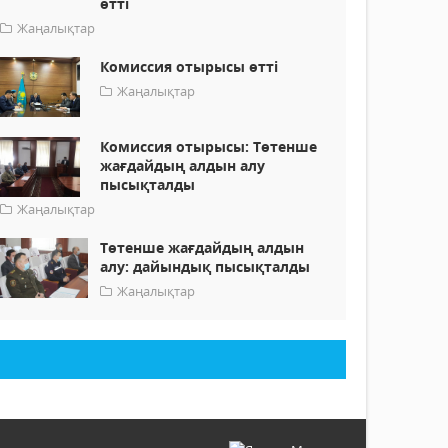
өтті
Жаңалықтар
Комиссия отырысы өтті
Жаңалықтар
Комиссия отырысы: Төтенше
жағдайдың алдын алу
пысықталды
Жаңалықтар
Төтенше жағдайдың алдын
алу: дайындық пысықталды
Жаңалықтар