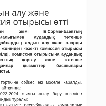
ын алу және
ия отырысы өтті
дан әкімі Б.Сәрменбаевтың
ағалығымен аудандық төтенше
дайлардың алдын алу және оларды
 жөніндегі кезекті комиссия отырысы
ізілді. Комиссия отырысына аудандық
аматтық қорғау және төтенше
дайлар қызметтері басшылары
ысты.
тәртібіне сәйкес екі мәселе қаралды.
 айтқанда:
2023-2024 жылғы жылу беру кезеңіне
ындық туралы;
“ЖЕР-2023” республикалық командалық