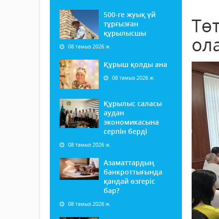
500-ге жуық үй
Тө
тұрғызған
құрылысшы
ол
08 тамыз 2026 ж.
Құрыш қолды ана
08 тамыз 2026 ж.
Құрылыс саласы
аудан
экономикасына
серпін берді
08 тамыз 2026 ж.
Азаматтардың
банкроттығында
қандай өзгеріс
бар?
08 тамыз 2026 ж.