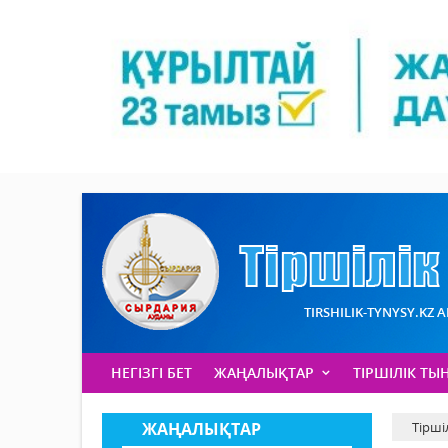
TIRSHILIK-TYNYSY.KZ 
НЕГІЗГІ БЕТ
ЖАҢАЛЫҚТАР
ТІРШІЛІК ТЫ
ЖАҢАЛЫҚТАР
Тірші