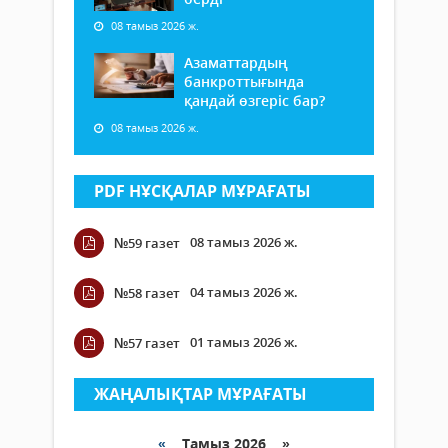
08 тамыз 2026 ж.
Азаматтардың
банкроттығында
қандай өзгеріс бар?
08 тамыз 2026 ж.
PDF НҰСҚАЛАР МҰРАҒАТЫ
08 тамыз 2026 ж.
№59 газет
04 тамыз 2026 ж.
№58 газет
01 тамыз 2026 ж.
№57 газет
ЖАҢАЛЫҚТАР МҰРАҒАТЫ
«
Тамыз 2026 »