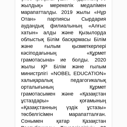
жылдық» мерекелік медалімен
марапатталды. 2019 жылы «Нұр
Отан» партиясы Сырдария
аудандық филиалының «Алғыс
хатын» алды және Қызылорда
облыстық Білім басқармасы Білім
және ғылым қызметкерлері
кәсіподағының «Құрмет
грамотасына» ие болды. 2020
жылы ҚР Білім және ғылым
министрлігі «NOBEL EDUCATION»
халықаралық педагогикалық
орталығының Құрмет
грамотасымен және «Қазақстан
ұстаздары» қоғамының
«Қазақстанның үздік ұстазы»
төсбелгісімен марапатталған.
Сонымен қатар Қазақстан