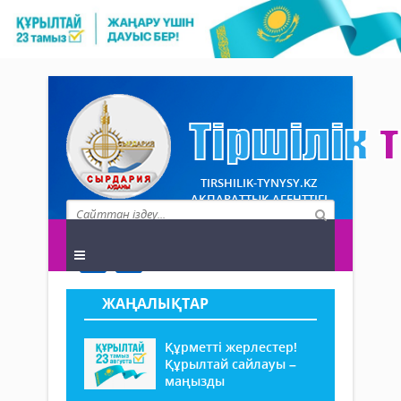
TIRSHILIK-TYNYSY.KZ
АҚПАРАТТЫҚ АГЕНТТІГІ
ЖАҢАЛЫҚТАР
Құрметті жерлестер!
Құрылтай сайлауы –
маңызды