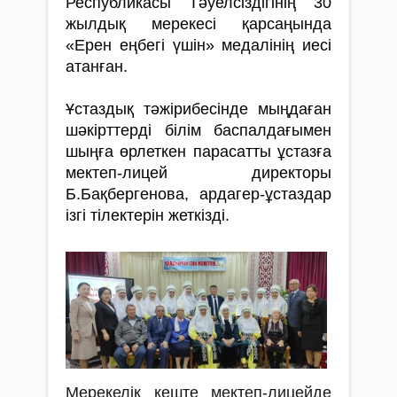
Республикасы Тәуелсіздігінің 30
жылдық мерекесі қарсаңында
«Ерен еңбегі үшін» медалінің иесі
атанған.
Ұстаздық тәжірибесінде мыңдаған
шәкірттерді білім баспалдағымен
шыңға өрлеткен парасатты ұстазға
мектеп-лицей директоры
Б.Бақбергенова, ардагер-ұстаздар
ізгі тілектерін жеткізді.
Мерекелік кеште мектеп-лицейде