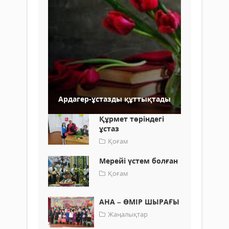
Ардагер-ұстазды құттықтады
Құрмет төріндегі
ұстаз
Қоғам
Мерейі үстем болған
Қоғам
АНА – ӨМІР ШЫРАҒЫ
Жаңалықтар