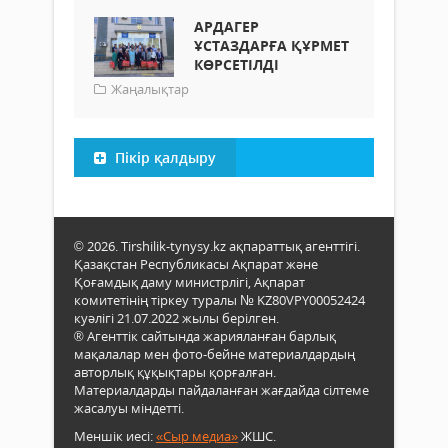
АРДАГЕР
ҰСТАЗДАРҒА ҚҰРМЕТ
КӨРСЕТІЛДІ
Жаңалықтар
Пікір қалдыру
© 2026. Tirshilik-tynysy.kz ақпараттық агенттігі.
Қазақстан Республикасы Ақпарат және
Қоғамдық даму министрлігі, Ақпарат
комитетінің тіркеу туралы № KZ80VPY00052424
куәлігі 21.07.2022 жылы берілген.
® Агенттік сайтында жарияланған барлық
мақалалар мен фото-бейне материалдардың
авторлық құқықтары қорғалған.
Материалдарды пайдаланған жағдайда сілтеме
жасалуы міндетті.
Меншік иесі:
«Сыр медиа»
ЖШС.