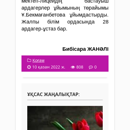
мектеп-лицейдің бастауыш
ардагерлер ұйымының төрайымы
Ұ.Бекмағанбетова ұйымдастырды.
Жалпы білім ордасында 28
ардагер-ұстаз бар.
Бибісара ЖАНӘЛІ
Қоғам
10 қазан 2022 ж.
808
0
ҰҚСАС ЖАҢАЛЫҚТАР: