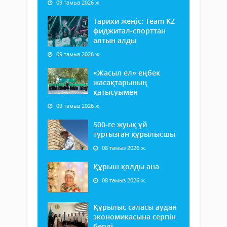
09 тамыз 2026 ж.
Тарихи жеңіс: Team KZ
фиджитал-спорттан
алтын алды
09 тамыз 2026 ж.
«Жасыл ел» еңбек
жасақтарының
қатысуымен
09 тамыз 2026 ж.
500-ге жуық үй
тұрғызған құрылысшы
08 тамыз 2026 ж.
Құрыш қолды ана
08 тамыз 2026 ж.
Құрылыс саласы аудан
экономикасына серпін
берді