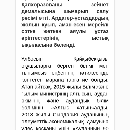
Қалхоразованы зейнет
демалысына шығарып салу
рәсімі өтті. Ардагер-ұстаздардың
жолын қуып, аман-есен мерейлі
сәтке жеткен аяулы ұстаз
әріптестерінің ыстық
ықыласына бөленді.
Ұлбосын Қайқыбекқызы
оқушыларға берген білімі мен
тынымсыз еңбегінің нәтижесінде
көптеген марапаттарға ие болды.
Атап айтсақ, 2015 жылы Білім және
ғылым министрінің алғысын, аудан
әкімінің және аудандық білім
бөлімінің «Алғыс хатын»алды.
2018 жылы Сырдария ауданының
әлеуметтік-экономикалық дамуына
үлес қосқаны үшін «Ауданның 90