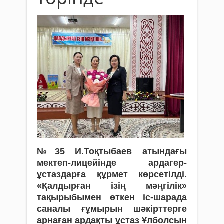
№35 И.Тоқтыбаев атындағы
мектеп-лицейінде ардагер-
ұстаздарға құрмет көрсетілді.
«Қалдырған ізің мәңгілік»
тақырыбымен өткен іс-шарада
саналы ғұмырын шәкірттерге
арнаған ардақты ұстаз Ұлболсын