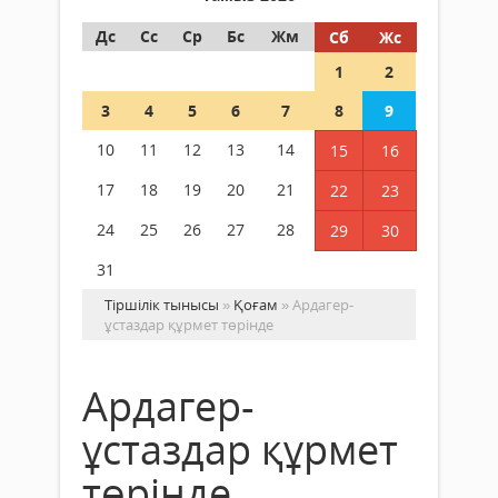
Дс
Сс
Ср
Бс
Жм
Сб
Жс
1
2
3
4
5
6
7
8
9
10
11
12
13
14
15
16
17
18
19
20
21
22
23
24
25
26
27
28
29
30
31
Тіршілік тынысы
»
Қоғам
» Ардагер-
ұстаздар құрмет төрінде
Ардагер-
ұстаздар құрмет
төрінде