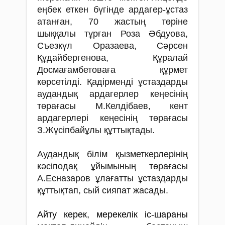
еңбек еткен бүгінде ардагер-ұстаз
атанған, 70 жастың төріне
шыққалы тұрған Роза Әбдуова,
Съезкүл Оразаева, Сәрсен
Құдайбергенова, Құралай
Досмағамбетоваға құрмет
көрсетілді. Қадірменді ұстаздарды
аудандық ардагерлер кеңесінің
төрағасы М.Келдібаев, кент
ардагерлері кеңесінің төрағасы
З.Жүсіпбайұлы құттықтады.
Аудандық білім қызметкерлерінің
кәсіподақ ұйымының төрағасы
А.Есназаров ұлағатты ұстаздарды
құттықтап, сый сияпат жасады.
Айту керек, мерекелік іс-шараны