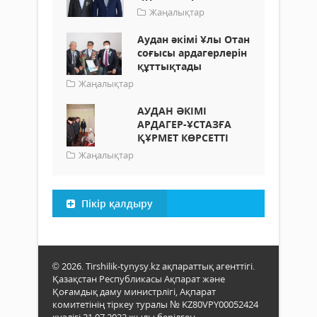
Жаңалықтар
Аудан әкімі Ұлы Отан
соғысы ардагерлерін
құттықтады
Жаңалықтар
АУДАН ӘКІМІ
АРДАГЕР-ҰСТАЗҒА
ҚҰРМЕТ КӨРСЕТТІ
Жаңалықтар
Пікір қалдыру
© 2026. Tirshilik-tynysy.kz ақпараттық агенттігі.
Қазақстан Республикасы Ақпарат және
Қоғамдық даму министрлігі, Ақпарат
комитетінің тіркеу туралы № KZ80VPY00052424
куәлігі 21.07.2022 жылы берілген.