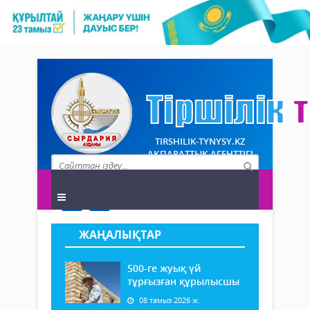
TIRSHILIK-TYNYSY.KZ
АҚПАРАТТЫҚ АГЕНТТІГІ
ЖАҢАЛЫҚТАР
500-ге жуық үй
тұрғызған құрылысшы
08 тамыз 2026 ж.