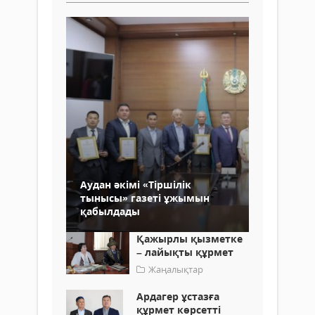
Аудан әкімі «Тіршілік
тынысы» газеті ұжымын
қабылдады
Қажырлы қызметке
– лайықты құрмет
Жаңалықтар
Ардагер ұстазға
құрмет көрсетті