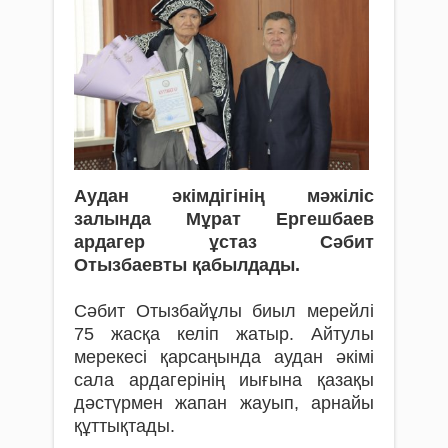
Аудан әкімдігінің мәжіліс
залында Мұрат Ергешбаев
ардагер ұстаз Сәбит
Отызбаевты қабылдады.
Сәбит Отызбайұлы биыл мерейлі
75 жасқа келіп жатыр. Айтулы
мерекесі қарсаңында аудан әкімі
сала ардагерінің иығына қазақы
дәстүрмен жапан жауып, арнайы
құттықтады.