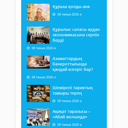
Құрыш қолды ана
08 тамыз 2026 ж.
Құрылыс саласы аудан
экономикасына серпін
берді
08 тамыз 2026 ж.
Азаматтардың
банкроттығында
қандай өзгеріс бар?
08 тамыз 2026 ж.
Шежірелі тарихтың
тамыры терең
08 тамыз 2026 ж.
Ақиқат таразысы –
«Абай жолында»
08 тамыз 2026 ж.