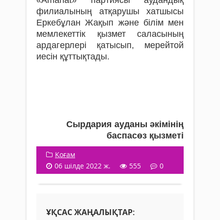
филиалының атқарушы хатшысы
Еркебұлан Жақып және білім мен
мемлекеттік қызмет саласының
ардагерлері қатысып, мерейтой
иесін құттықтады.
Сырдария ауданы әкімінің
баспасөз қызметі
Қоғам
06 шілде 2022 ж.
555
0
ҰҚСАС ЖАҢАЛЫҚТАР: