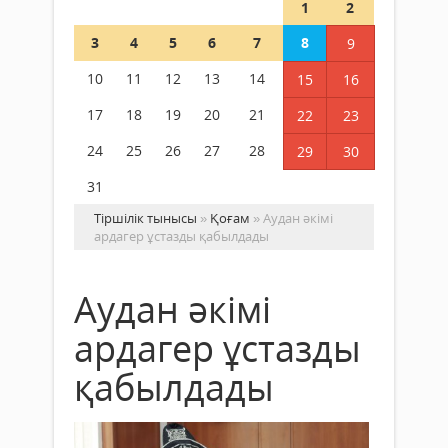
1
2
3
4
5
6
7
8
9
10
11
12
13
14
15
16
17
18
19
20
21
22
23
24
25
26
27
28
29
30
31
Тіршілік тынысы
»
Қоғам
» Аудан әкімі
ардагер ұстазды қабылдады
Аудан әкімі
ардагер ұстазды
қабылдады