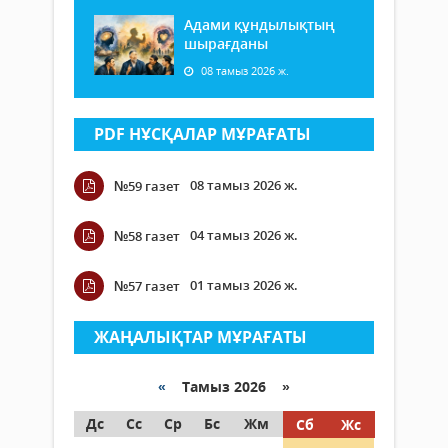
Адами құндылықтың
шырағданы
08 тамыз 2026 ж.
PDF НҰСҚАЛАР МҰРАҒАТЫ
08 тамыз 2026 ж.
№59 газет
04 тамыз 2026 ж.
№58 газет
01 тамыз 2026 ж.
№57 газет
ЖАҢАЛЫҚТАР МҰРАҒАТЫ
«
Тамыз 2026 »
Дс
Сс
Ср
Бс
Жм
Сб
Жс