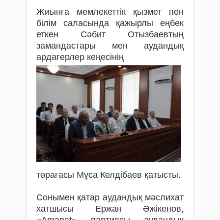
Жиынға мемлекеттік қызмет пен
білім саласында қажырлы еңбек
еткен Сәбит Отызбаевтың
замандастары мен аудандық
ардагерлер кеңесінің
төрағасы Мұса Келдібаев қатысты.
Сонымен қатар аудандық мәслихат
хатшысы Ержан Әжікенов,
«Аmanat» партиясы аудандық