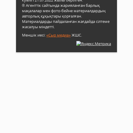
® Агенттік сайтында жарияланған барлық
мақалалар мен фото-бейне материалдардың
авторлық құқықтары қорғалған.
Материалдарды пайдаланған жағдайда сілтеме
жасалуы міндетті.
Меншік иесі:
«Сыр медиа»
ЖШС.