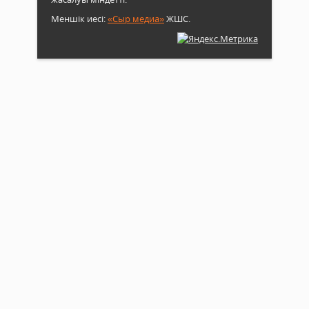
Меншік иесі:
«Сыр медиа»
ЖШС.