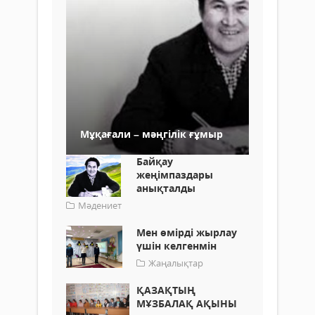
Мұқағали – мәңгілік ғұмыр
Байқау
жеңімпаздары
анықталды
Мәдениет
Мен өмірді жырлау
үшін келгенмін
Жаңалықтар
ҚАЗАҚТЫҢ
МҰЗБАЛАҚ АҚЫНЫ