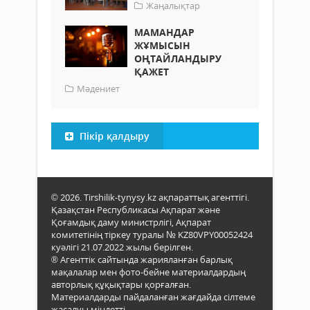
Жаңалықтар
МАМАНДАР
ЖҰМЫСЫН
ОҢТАЙЛАНДЫРУ
ҚАЖЕТ
Мәдениет
Пікір қалдыру
© 2026. Tirshilik-tynysy.kz ақпараттық агенттігі.
Қазақстан Республикасы Ақпарат және
Қоғамдық даму министрлігі, Ақпарат
комитетінің тіркеу туралы № KZ80VPY00052424
куәлігі 21.07.2022 жылы берілген.
® Агенттік сайтында жарияланған барлық
мақалалар мен фото-бейне материалдардың
авторлық құқықтары қорғалған.
Материалдарды пайдаланған жағдайда сілтеме
жасалуы міндетті.