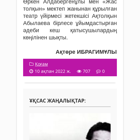
Өркен Алдабергенұлы мен «Жас
толқын» мектеп жанынан құрылған
театр үйiрмесi жетекшiсi Ақтолқын
Абылаева бірлесе ұйымдастырған
әдеби кеш қатысушылардың
көңілінен шықты.
Ақтөре ИБРАГИМҰЛЫ
Қоғам
10 ақпан 2022 ж.
707
0
ҰҚСАС ЖАҢАЛЫҚТАР: