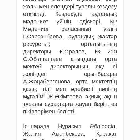
жолы мен өлеңдері туралы кездесу
өткізілді. Кездесуде аудандық
мәдениет үйінің әдіскері, ҚР
Мәдениет саласының үздігі
Г.Сәрсенбаева, аудандық жастар
ресурстық орталығының
директоры Ғ.Оралов, №210
О.Әбілпаттаев атындағы орта
мектебі директорының оқу ісі
жөніндегі орынбасары
А.Жаңабергенова, орта мектептің
қазақ тілі мен әдебиеті пәнінің
мұғалімі Ж.Әкімтаева ақиық ақын
туралы сұрақтарға жауап беріп, өз
пікірлерімен бөлісті.
Іс-шарада Нұрасыл Әбдiрәсiл,
Жания Аманбекова, Қарақат