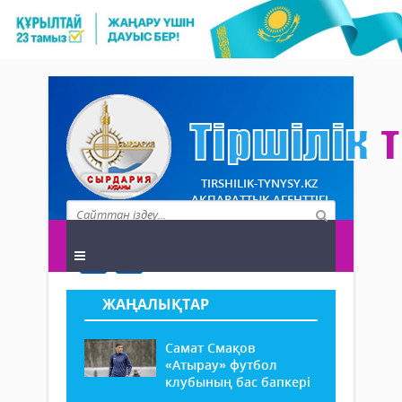
TIRSHILIK-TYNYSY.KZ
АҚПАРАТТЫҚ АГЕНТТІГІ
ЖАҢАЛЫҚТАР
Самат Смақов
«Атырау» футбол
клубының бас бапкері