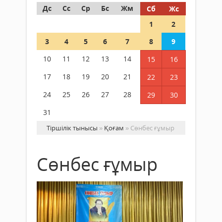
Дс
Сс
Ср
Бс
Жм
Сб
Жс
1
2
3
4
5
6
7
8
9
10
11
12
13
14
15
16
17
18
19
20
21
22
23
24
25
26
27
28
29
30
31
Тіршілік тынысы
»
Қоғам
» Сөнбес ғұмыр
Сөнбес ғұмыр