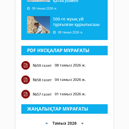
қатысуымен
09 тамыз 2026 ж.
500-ге жуық үй
тұрғызған құрылысшы
08 тамыз 2026 ж.
PDF НҰСҚАЛАР МҰРАҒАТЫ
08 тамыз 2026 ж.
№59 газет
04 тамыз 2026 ж.
№58 газет
01 тамыз 2026 ж.
№57 газет
ЖАҢАЛЫҚТАР МҰРАҒАТЫ
«
Тамыз 2026 »