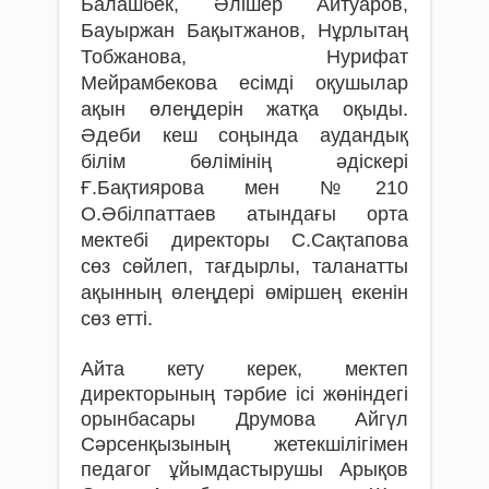
Балашбек, Әлішер Айтуаров,
Бауыржан Бақытжанов, Нұрлытаң
Тобжанова, Нурифат
Мейрамбекова есімді оқушылар
ақын өлеңдерін жатқа оқыды.
Әдеби кеш соңында аудандық
білім бөлімінің әдіскері
Ғ.Бақтиярова мен №210
О.Әбілпаттаев атындағы орта
мектебі директоры С.Сақтапова
сөз сөйлеп, тағдырлы, таланатты
ақынның өлеңдері өміршең екенін
сөз етті.
Айта кету керек, мектеп
директорының тәрбие ісі жөніндегі
орынбасары Друмова Айгүл
Сәрсенқызының жетекшілігімен
педагог ұйымдастырушы Арықов