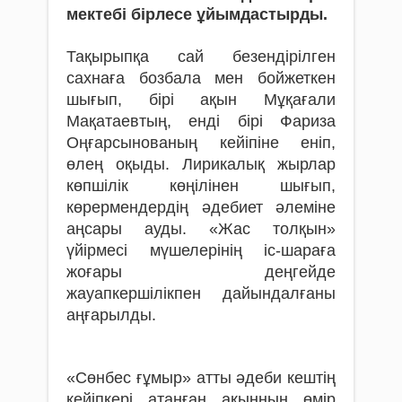
мектебі бірлесе ұйымдастырды.
Тақырыпқа сай безендірілген
сахнаға бозбала мен бойжеткен
шығып, бірі ақын Мұқағали
Мақатаевтың, енді бірі Фариза
Оңғарсынованың кейіпіне еніп,
өлең оқыды. Лирикалық жырлар
көпшілік көңілінен шығып,
көрермендердің әдебиет әлеміне
аңсары ауды. «Жас толқын»
үйірмесі мүшелерінің іс-шараға
жоғары деңгейде
жауапкершілікпен дайындалғаны
аңғарылды.
«Сөнбес ғұмыр» атты әдеби кештің
кейіпкері атанған ақынның өмір