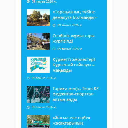
09 тамыз 2026 ж.
«Тораңғының түбіне
демалуға болмайды»
09 тамыз 2026 ж.
Сенбілік жұмыстары
жүргізілді
09 тамыз 2026 ж.
Құрметті жерлестер!
Құрылтай сайлауы –
маңызды
09 тамыз 2026 ж.
Тарихи жеңіс: Team KZ
фиджитал-спорттан
алтын алды
09 тамыз 2026 ж.
«Жасыл ел» еңбек
жасақтарының