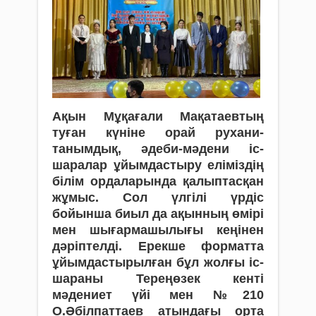
Ақын Мұқағали Мақатаевтың
туған күніне орай рухани-
танымдық, әдеби-мәдени іс-
шаралар ұйымдастыру еліміздің
білім ордаларында қалыптасқан
жұмыс. Сол үлгілі үрдіс
бойынша биыл да ақынның өмірі
мен шығармашылығы кеңінен
дәріптелді. Ерекше форматта
ұйымдастырылған бұл жолғы іс-
шараны Тереңөзек кенті
мәдениет үйі мен №210
О.Әбілпаттаев атындағы орта