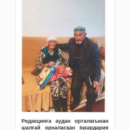
Редакцияға аудан орталағынан
шалғай орналасқан Іңкәрдария