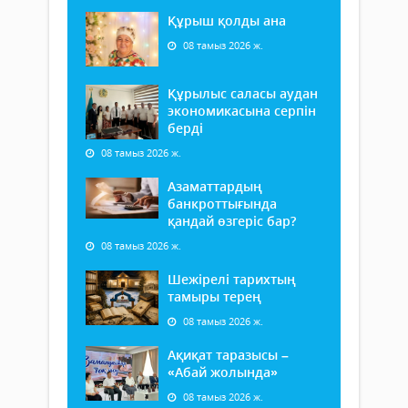
Құрыш қолды ана
08 тамыз 2026 ж.
Құрылыс саласы аудан
экономикасына серпін
берді
08 тамыз 2026 ж.
Азаматтардың
банкроттығында
қандай өзгеріс бар?
08 тамыз 2026 ж.
Шежірелі тарихтың
тамыры терең
08 тамыз 2026 ж.
Ақиқат таразысы –
«Абай жолында»
08 тамыз 2026 ж.