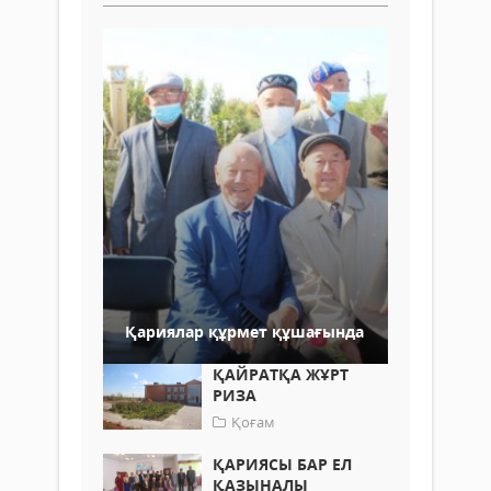
Қариялар құрмет құшағында
ҚАЙРАТҚА ЖҰРТ
РИЗА
Қоғам
ҚАРИЯСЫ БАР ЕЛ
ҚАЗЫНАЛЫ