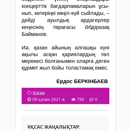
концерттік бағдарламаларын ұсы­
нып, көтеріңкі көңіл-күй сыйлады, –
дейді ауылдық ардагерлер
кеңесінің төрағасы Әбді­разақ
Байманов.
Иә, қазан айының алғашқы күні
ақылы асқан қариялардың төл
мерекесі болғанымен оларға деген
құрмет жыл бойы толастамақ емес.
Ердос БЕРКІНБАЕВ
Қоғам
09 қазан 2021 ж.
756
0
ҰҚСАС ЖАҢАЛЫҚТАР: