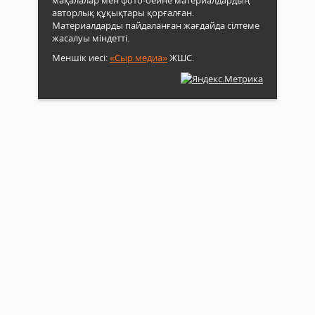
мақалалар мен фото-бейне материалдардың
авторлық құқықтары қорғалған.
Материалдарды пайдаланған жағдайда сілтеме
жасалуы міндетті.
Меншік иесі:
«Сыр медиа»
ЖШС.