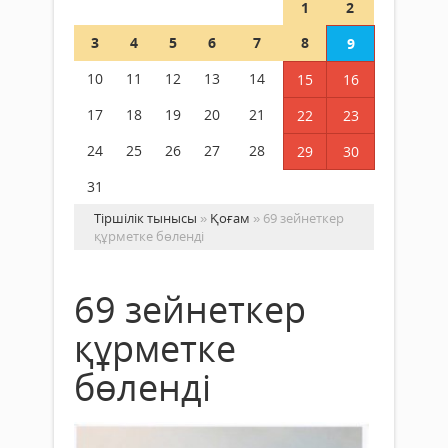
1
2
3
4
5
6
7
8
9
10
11
12
13
14
15
16
17
18
19
20
21
22
23
24
25
26
27
28
29
30
31
Тіршілік тынысы
»
Қоғам
» 69 зейнеткер
құрметке бөленді
69 зейнеткер
құрметке
бөленді