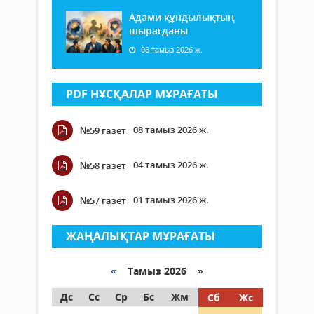
Адами құндылықтың
шырағданы
08 тамыз 2026 ж.
PDF НҰСҚАЛАР МҰРАҒАТЫ
08 тамыз 2026 ж.
№59 газет
04 тамыз 2026 ж.
№58 газет
01 тамыз 2026 ж.
№57 газет
ЖАҢАЛЫҚТАР МҰРАҒАТЫ
«
Тамыз 2026 »
Дс
Сс
Ср
Бс
Жм
Сб
Жс