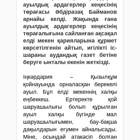
ауыл­дық ардагерлер кеңесінің
төрағасы Әбдіразақ Байманов
арнайы келді. Жақында ғана
ауылдық ардагерлер кеңесінің
төрағалығына сайланған ақсақал
елді мекен қарияларына құрмет
көрсетілгенін айтып, игілікті іс-
шараны аудандық газет бетіне
беруге ынталы екенін жеткізді.
Іңкәрдария – Қызылқұм
қойнауында орна­ласқан берекелі
ауыл. Бұл елді мекеннің халқы
еңбеккеш. Ертеректе қой
шаруашылығы болып құрылған
ауыл халқы бүгінде мал
шаруашылығымен, бау-бақша
дақылдарын егу­­мен айналысады.
Міне, осындай атакәсіп бол­ған