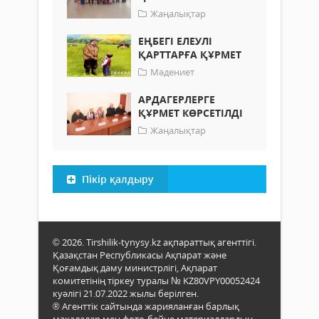
Жаңалықтар
ЕҢБЕГІ ЕЛЕУЛІ
ҚАРТТАРҒА ҚҰРМЕТ
Мәдениет
АРДАГЕРЛЕРГЕ
ҚҰРМЕТ КӨРСЕТІЛДІ
Жаңалықтар
Пікір қалдыру
© 2026. Tirshilik-tynysy.kz ақпараттық агенттігі.
Қазақстан Республикасы Ақпарат және
Қоғамдық даму министрлігі, Ақпарат
комитетінің тіркеу туралы № KZ80VPY00052424
куәлігі 21.07.2022 жылы берілген.
® Агенттік сайтында жарияланған барлық