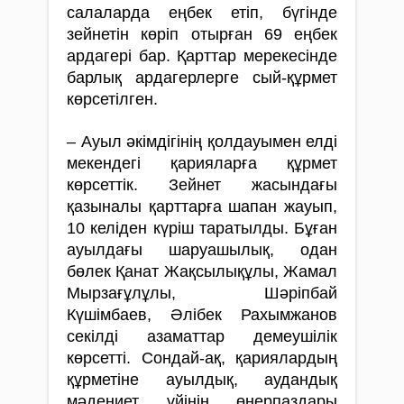
салаларда еңбек етіп, бүгінде
зейнетін көріп отырған 69 еңбек
ардагері бар. Қарттар мерекесінде
барлық ардагерлерге сый-құрмет
көрсетілген.
– Ауыл әкімдігінің қолдауымен елді
мекен­дегі қарияларға құрмет
көрсеттік. Зейнет жа­сындағы
қазыналы қарттарға шапан жауып,
10 келіден күріш таратылды. Бұған
ауылдағы шаруашылық, одан
бөлек Қанат Жақсылықұлы, Жамал
Мырзағұлұлы, Шәріпбай
Күшімбаев, Әлібек Рахымжанов
секілді азаматтар демеу­шілік
көрсетті. Сондай-ақ, қариялардың
құр­метіне ауылдық, аудандық
мәдениет үйінің өнерпаздары