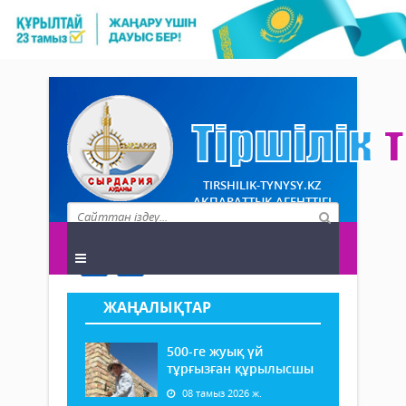
TIRSHILIK-TYNYSY.KZ
АҚПАРАТТЫҚ АГЕНТТІГІ
ЖАҢАЛЫҚТАР
500-ге жуық үй
тұрғызған құрылысшы
08 тамыз 2026 ж.