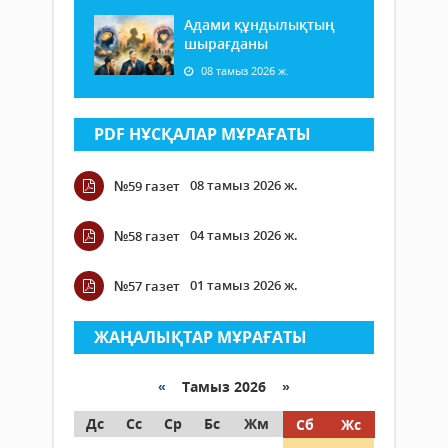
Адами құндылықтың
шырағданы
08 тамыз 2026 ж.
PDF НҰСҚАЛАР МҰРАҒАТЫ
08 тамыз 2026 ж.
№59 газет
04 тамыз 2026 ж.
№58 газет
01 тамыз 2026 ж.
№57 газет
ЖАҢАЛЫҚТАР МҰРАҒАТЫ
«
Тамыз 2026 »
Дс
Сс
Ср
Бс
Жм
Сб
Жс