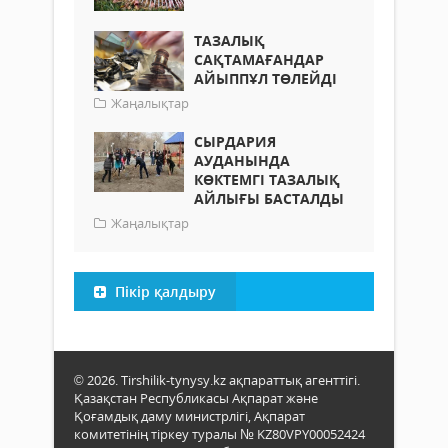
ТАЗАЛЫҚ
САҚТАМАҒАНДАР
АЙЫППҰЛ ТӨЛЕЙДІ
Жаңалықтар
СЫРДАРИЯ
АУДАНЫНДА
КӨКТЕМГІ ТАЗАЛЫҚ
АЙЛЫҒЫ БАСТАЛДЫ
Жаңалықтар
Пікір қалдыру
© 2026. Tirshilik-tynysy.kz ақпараттық агенттігі.
Қазақстан Республикасы Ақпарат және
Қоғамдық даму министрлігі, Ақпарат
комитетінің тіркеу туралы № KZ80VPY00052424