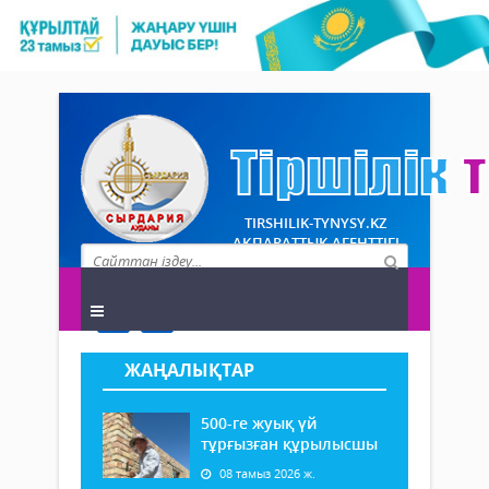
TIRSHILIK-TYNYSY.KZ
АҚПАРАТТЫҚ АГЕНТТІГІ
ЖАҢАЛЫҚТАР
500-ге жуық үй
тұрғызған құрылысшы
08 тамыз 2026 ж.