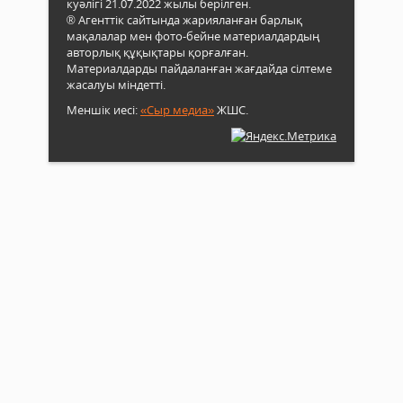
куәлігі 21.07.2022 жылы берілген.
® Агенттік сайтында жарияланған барлық
мақалалар мен фото-бейне материалдардың
авторлық құқықтары қорғалған.
Материалдарды пайдаланған жағдайда сілтеме
жасалуы міндетті.
Меншік иесі:
«Сыр медиа»
ЖШС.