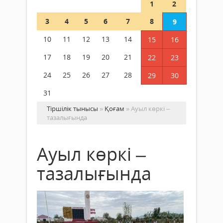
1
2
3
4
5
6
7
8
9
10
11
12
13
14
15
16
17
18
19
20
21
22
23
24
25
26
27
28
29
30
31
Тіршілік тынысы
»
Қоғам
» Ауыл көркі –
тазалығында
Ауыл көркі –
тазалығында