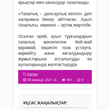
арықтар мен каналдар тазаланды.
«Тазалық – денсаулық кепілі» деп
халқымыз бекер айтпаған. Ауыл
тазалығы, көркеюі – ортақ мәртебе.
Осыған орай, ауыл тұрғындарын
тазалық мәселесіне бей-жай
қарамай, көшесін таза ұстауға,
көркейту және көгалдандыру
жұмыстарына атсалысуды өз
аулаларында жалғастыруда.
Қоғам
08 мамыр 2021 ж.
951
0
ҰҚСАС ЖАҢАЛЫҚТАР: