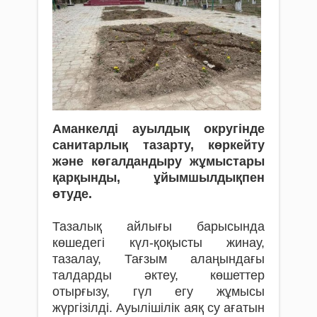
Аманкелді ауылдық округінде
санитарлық тазарту, көркейту
және көгалдандыру жұмыстары
қарқынды, ұйымшылдықпен
өтуде.
Тазалық айлығы барысында
көшедегі күл-қоқысты жинау,
тазалау, Тағзым алаңындағы
талдарды әктеу, көшеттер
отырғызу, гүл егу жұмысы
жүргізілді. Ауылішілік аяқ су ағатын