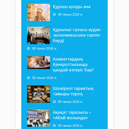
Құрыш қолды ана
08 тамыз 2026 ж.
Құрылыс саласы аудан
экономикасына серпін
берді
08 тамыз 2026 ж.
Азаматтардың
банкроттығында
қандай өзгеріс бар?
08 тамыз 2026 ж.
Шежірелі тарихтың
тамыры терең
08 тамыз 2026 ж.
Ақиқат таразысы –
«Абай жолында»
08 тамыз 2026 ж.