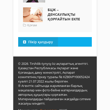
БЦЖ –
ДЕНСАУЛЫҚТЫ
ҚОРҒАЙТЫН ЕКПЕ
Қоғам
Пікір қалдыру
© 2026. Tirshilik-tynysy.kz ақпараттық агенттігі.
Қазақстан Республикасы Ақпарат және
Қоғамдық даму министрлігі, Ақпарат
комитетінің тіркеу туралы № KZ80VPY00052424
куәлігі 21.07.2022 жылы берілген.
® Агенттік сайтында жарияланған барлық
мақалалар мен фото-бейне материалдардың
авторлық құқықтары қорғалған.
Материалдарды пайдаланған жағдайда сілтеме
жасалуы міндетті.