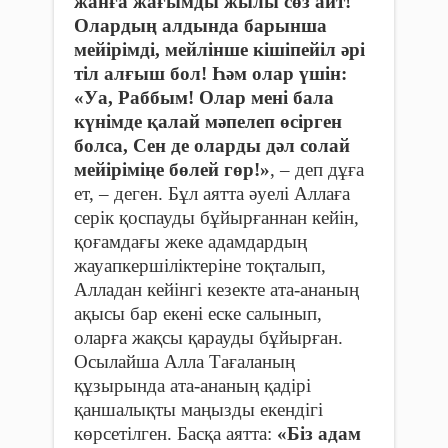
жанға жағымды жылы сөз айт!
Олардың алдында барынша
мейірімді, мейлінше кішіпейіл әрі
тіл алғыш бол! Һәм олар үшін:
«Уа, Раббым! Олар мені бала
күнімде қалай мәпелеп өсірген
болса, Сен де оларды дәл солай
мейіріміңе бөлей гөр!»
, – деп дұға
ет, – деген. Бұл аятта әуелі Аллаға
серік қоспауды бұйырғаннан кейін,
қоғамдағы жеке адамдардың
жауапкершіліктеріне тоқталып,
Алладан кейінгі кезекте ата-ананың
ақысы бар екені еске салынып,
оларға жақсы қарауды бұйырған.
Осылайша Алла Тағаланың
құзырында ата-ананың қадірі
қаншалықты маңызды екендігі
көрсетілген. Басқа аятта:
«Біз адам