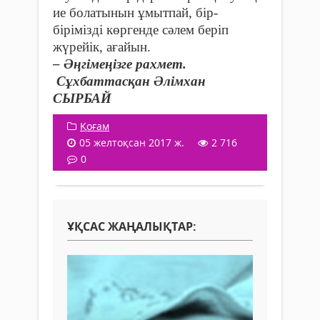
ие болатынын ұмытпай, бір-
бірімізді көр­генде сәлем беріп
жүрейік, ағайын.
– Әңгімеңізге рахмет.
Сұхбаттасқан Әлімхан
СЫРБАЙ
Қоғам
05 желтоқсан 2017 ж.
2 716
0
ҰҚСАС ЖАҢАЛЫҚТАР: