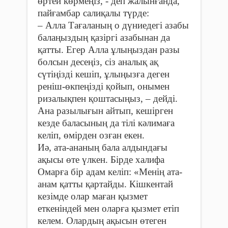
өртей көрмеңіз, - деп жалын­ғанда,
пайғамбар салиқалы түрде:
– Алла Тағаланың о дүние­дегі азабы
балаңыздың қазіргі азабынан да
қатты. Егер Алла ұлыңыздан разы
болсын десеңіз, сіз аналық ақ
сүтіңізді кешіп, ұлыңызға деген
реніш-өкпеңізді қойып, онымен
ризалықпен қоштасыңыз, – дейді.
Ана разылығын айтып, кешір­ген
кезде баласының да тілі кәли­маға
келіп, өмірден озған екен.
Иә, ата-ананың бала алдын­дағы
ақысы өте үлкен. Бірде халифа
Омарға бір адам келіп: «Менің ата-
анам қатты қартайды. Кішкентай
кезімде олар маған қызмет
еткеніндей мен оларға қызмет етіп
келем. Олардың ақысын өтеген