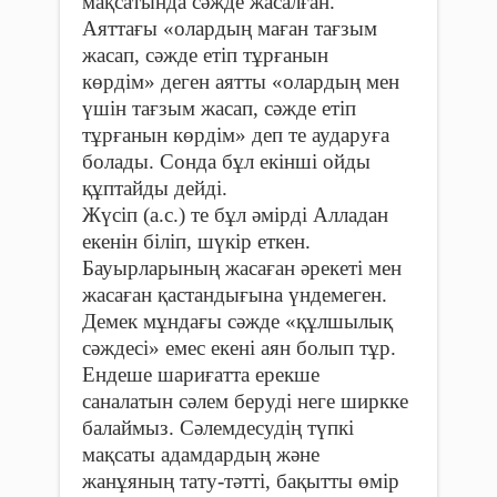
мақсатында сәжде жасалған.
Аяттағы «олардың маған тағзым
жасап, сәжде етіп тұрғанын
көрдім» деген аятты «олардың мен
үшін тағзым жасап, сәжде етіп
тұрғанын көрдім» деп те аударуға
болады. Сонда бұл екінші ойды
құптайды дейді.
Жүсіп (а.с.) те бұл әмірді Алладан
екенін біліп, шүкір еткен.
Бауырларының жаса­ған әрекеті мен
жасаған қастан­дығына үндемеген.
Демек мұн­дағы сәжде «құлшылық
сәждесі» емес екені аян болып тұр.
Ендеше шариғатта ерекше
саналатын сәлем беруді неге ширкке
балаймыз. Сәлемдесудің түпкі
мақсаты адамдардың және
жанұяның тату-тәтті, бақытты өмір