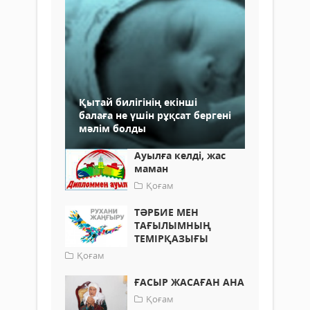
Қытай билігінің екінші
балаға не үшін рұқсат бергені
мәлім болды
Ауылға келді, жас
маман
Қоғам
ТӘРБИЕ МЕН
ТАҒЫЛЫМНЫҢ
ТЕМІРҚАЗЫҒЫ
Қоғам
ҒАСЫР ЖАСАҒАН АНА
Қоғам