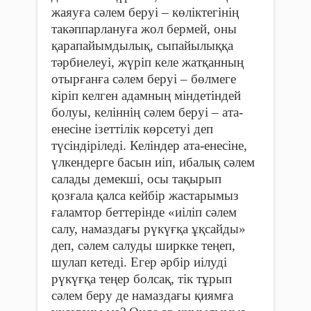
жаяуға сәлем беруі – көліктегінің
такәппарлануға жол бермей, оны
қарапайымдылық, сыпайылыққа
тәрбиелеуі, жүріп келе жатқанның
отырғанға сәлем беруі – бөлмеге
кіріп келген адамның міндетіндей
болуы, келіннің сәлем беруі – ата-
енесіне ізеттілік көрсетуі деп
түсіндіріледі. Келіндер ата-енесіне,
үлкендерге басын иіп, ибалық сәлем
салады демекші, осы тақырып
қозғала қалса кейбір жастарымыз
ғаламтор беттерінде «иіліп сәлем
салу, намаздағы рүкүғқа ұқсайды»
деп, сәлем салуды ширкке теңеп,
шулап кетеді. Егер әрбір иілуді
рүкүғқа теңер болсақ, тік тұрып
сәлем беру де намаздағы қиямға