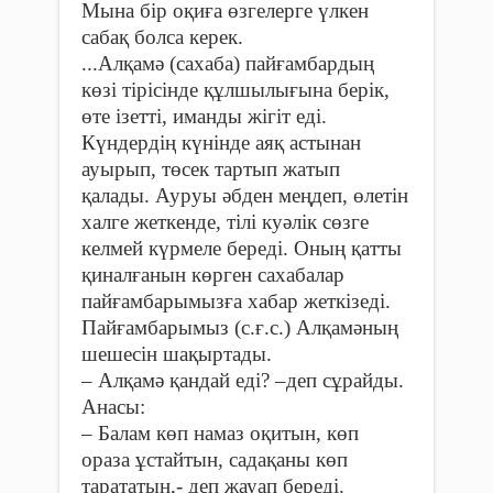
Мына бір оқиға өзгелерге үлкен
сабақ болса керек.
...Алқамә (сахаба) пайғам­бар­дың
көзі тірісінде құлшылығына берік,
өте ізетті, иманды жігіт еді.
Күндердің күнінде аяқ астынан
ауырып, төсек тартып жатып
қалады. Ауруы әбден меңдеп, өлетін
халге жеткенде, тілі куәлік сөзге
келмей күрмеле береді. Оның қатты
қиналғанын көрген сахабалар
пайғамбарымызға хабар жеткізеді.
Пайғамбарымыз (с.ғ.с.) Алқамәның
шешесін шақыртады.
– Алқамә қандай еді? –деп сұрайды.
Анасы:
– Балам көп намаз оқитын, көп
ораза ұстайтын, садақаны көп
тарататын,- деп жауап береді.