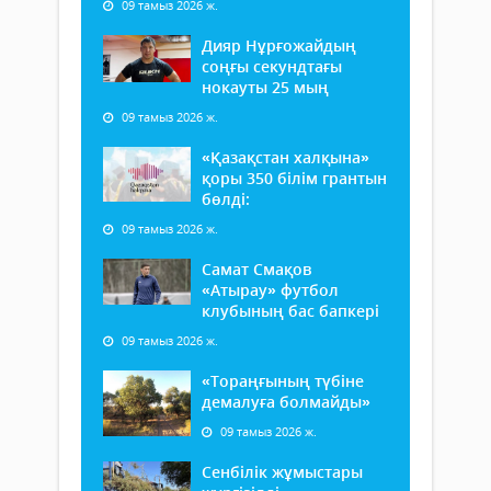
09 тамыз 2026 ж.
Дияр Нұрғожайдың
соңғы секундтағы
нокауты 25 мың
09 тамыз 2026 ж.
«Қазақстан халқына»
қоры 350 білім грантын
бөлді:
09 тамыз 2026 ж.
Самат Смақов
«Атырау» футбол
клубының бас бапкері
09 тамыз 2026 ж.
«Тораңғының түбіне
демалуға болмайды»
09 тамыз 2026 ж.
Сенбілік жұмыстары