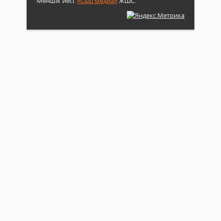
Меншік иесі:
«Сыр медиа»
ЖШС.