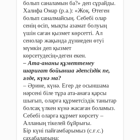
болып саналамын ба?» деп сұрайды.
Халифа Омар (р.а.): «Жоқ. Өтеген
болып саналмайсың. Себебі олар
сенің өсіп, мықты азамат болуың
үшін саған қызмет көрсетті. Ал
сенолар жақында дүниеден өтуі
мүмкін деп қызмет
көрсетудесің»деген екен.
– Ата-ананы құметтемеу
шариғат бойынша әдепсіздік пе,
әлде, күнә ма?
– Әрине, күнә. Егер де осыншама
нәрсені біле тұра ата-анаға қарсы
шығып, оларға құрметсіздік танытар
болсақ үлкен күнә жасаған боламыз.
Себебі оларға құрмет көрсету –
Алланың тікелей бұйрығы.
Бір күні пайғамбарымыз (с.ғ.с.)
сахабаларына: