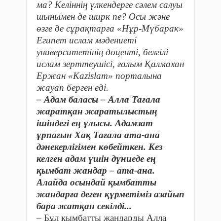
ма? Келіннің үлкендерге сәлем салуы
шынымен де ширк пе? Осы және
өзге де сұрақтарға «Нұр-Мүбарак»
Египет ислам мәдениеті
университетінің доценті, белгілі
ислам зерттеушісі, ғалым Қалмахан
Ержан
«
Kazislam
» порталына
жауап берген еді.
– Адам баласы – Алла Тағала
жаратқан жаратылыстың
ішіндегі ең ұлысы. Адамзат
ұрпағын Хақ Тағала ата-ана
дәнекерлігімен көбейткен. Кез
келген адам үшін дүниеде ең
қымбат жандар – ата-ана.
Алайда осындай қымбатты
жандарға деген құрметіміз азайып
бара жатқан секілді...
– Бұл қымбатты жандарды Алла