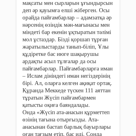
мақсаты мен сырларын ұғындырсын
деп әр қауымға елші жіберген. Осы
орайда пайғамбарлар – адамзатқа әр
нәрсенің өзіндік мән-мағынасы мен
міндеті бар екенін ұқтыратын тәлімі
мол ұстаздар. Бізді қоршап тұрған
жаратылыстарды танып-біліп, Ұлы
құдіретке бас июге шақырушы
ардақты асыл тұлғалар да осы
пайғамбарлар. Пайғамбарларға иман
– Ислам дініндегі иман негіздерінің
бірі. Ал, оларға келген ақиқат ортақ.
Құранда Меккеде түскен 111 аяттан
тұратын Жүсіп пайғамбармен
қатысты оқиға баяндалады.
Онда «Жүсіп ата-анасын құрметтеп
өзінің тағына отырғызды. Ата-
анасынан бастап барлық бауырлары
оған тағзым етіп, бас иді. Сонда