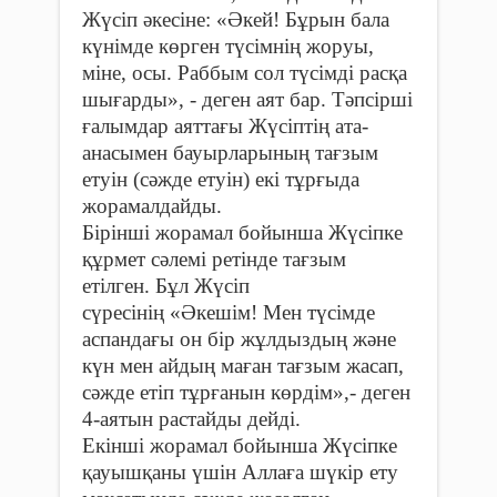
Жүсіп әкесіне: «Әкей! Бұрын бала
күнімде көрген түсімнің жоруы,
міне, осы. Раббым сол түсімді расқа
шығарды», - деген аят бар. Тәпсірші
ғалымдар аяттағы Жүсіптің ата-
анасымен бауыр­ларының тағзым
етуін (сәжде етуін) екі тұрғыда
жорамалдайды.
Бірінші жорамал бойынша Жүсіпке
құрмет сәлемі ретінде тағзым
етілген. Бұл Жүсіп
сүресінің «Әкешім! Мен түсімде
аспандағы он бір жұлдыздың және
күн мен айдың маған тағзым жасап,
сәжде етіп тұрғанын көрдім»,- деген
4-аятын растайды дейді.
Екінші жорамал бойынша Жүсіпке
қауышқаны үшін Аллаға шүкір ету