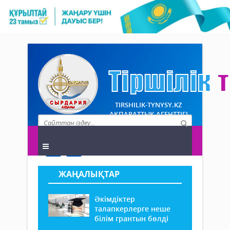
TIRSHILIK-TYNYSY.KZ
АҚПАРАТТЫҚ АГЕНТТІГІ
ЖАҢАЛЫҚТАР
Әкімдіктер
талапкерлерге неше
білім грантын бөлді