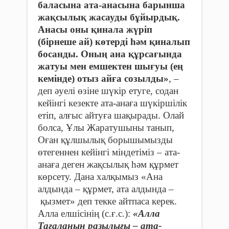
баласына ата-анасына барынша
жақсылық жасауды бұйырдық.
Анасы оны қинала жүріп
(бірнеше ай) көтерді һәм қиналып
босанды. Оның ана құрсағында
жатуы мен емшектен шығуы (ең
кемінде) отыз айға созылды»
, –
деп әуелі өзіне шүкір етуге, содан
кейінгі кезекте ата-анаға шүкіршілік
етіп, алғыс айтуға шақырады. Олай
болса, Ұлы Жаратушыны танып,
Оған құлшылық борышымызды
өтегеннен кейінгі міндетіміз – ата-
анаға деген жақсылық һәм құрмет
көрсету. Дана халқымыз «Ана
алдында – құрмет, ата алдында –
қызмет» деп текке айтпаса керек.
Алла елшісінің (с.ғ.с.):
«Алла
Тағаланың разылығы – ата-