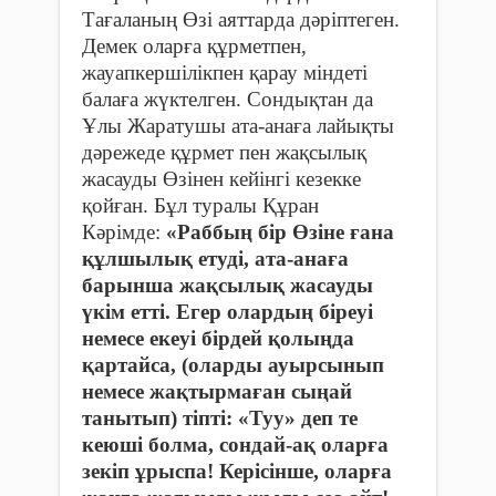
Тағаланың Өзі аяттарда дәріптеген.
Демек оларға құрметпен,
жауапкершілікпен қарау міндеті
балаға жүктелген. Сондықтан да
Ұлы Жаратушы ата-анаға лайықты
дәрежеде құрмет пен жақсылық
жасауды Өзінен кейiнгі кезекке
қойған. Бұл туралы Құран
Кәрімде:
«Раббың бір Өзіне ғана
құлшылық етуді, ата-анаға
барынша жақсылық жасауды
үкім етті. Егер олардың біреуі
немесе екеуі бірдей қолыңда
қартайса, (оларды ауырсынып
немесе жақтырмаған сыңай
танытып) тіпті: «Туу» деп те
кеюші болма, сондай-ақ оларға
зекіп ұрыспа! Керісінше, оларға