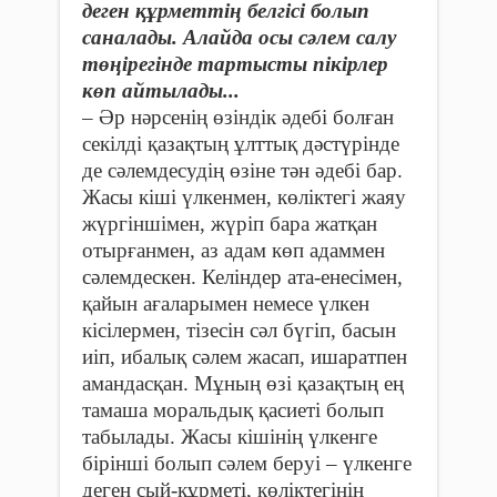
деген құрметтің белгісі болып
саналады. Алайда осы сәлем салу
төңірегінде тартысты пікірлер
көп айтылады...
– Әр нәрсенің өзіндік әдебі болған
секілді қазақтың ұлттық дәстүрінде
де сәлемдесудің өзіне тән әдебі бар.
Жасы кіші үлкенмен, көліктегі жаяу
жүргіншімен, жүріп бара жатқан
отырғанмен, аз адам көп адаммен
сәлемдескен. Келіндер ата-енесімен,
қайын ағаларымен немесе үлкен
кісілермен, тізесін сәл бүгіп, басын
иіп, ибалық сәлем жасап, ишаратпен
амандасқан. Мұның өзі қазақтың ең
тамаша моральдық қасиеті болып
табылады. Жасы кішінің үлкенге
бірінші болып сәлем беруі – үлкенге
деген сый-құрметі, көліктегінің