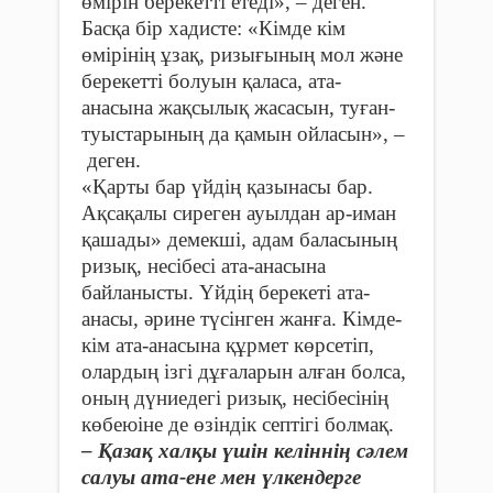
өмірін берекетті етеді», – деген.
Басқа бір хадисте: «Кімде кім
өмірінің ұзақ, ризығының мол және
берекетті болуын қаласа, ата-
анасына жақсылық жасасын, туған-
туыстарының да қамын ойласын», –
деген.
«Қарты бар үйдің қазынасы бар.
Ақсақалы сиреген ауылдан ар-иман
қашады» демекші, адам баласының
ризық, несібесі ата-анасына
байланысты. Үйдің берекеті ата-
анасы, әрине түсінген жанға. Кімде-
кім ата-анасына құрмет көрсетіп,
олардың ізгі дұғаларын алған болса,
оның дүниедегі ризық, несібесінің
көбеюіне де өзіндік септігі болмақ.
– Қазақ халқы үшін келіннің сәлем
салуы ата-ене мен үлкендерге