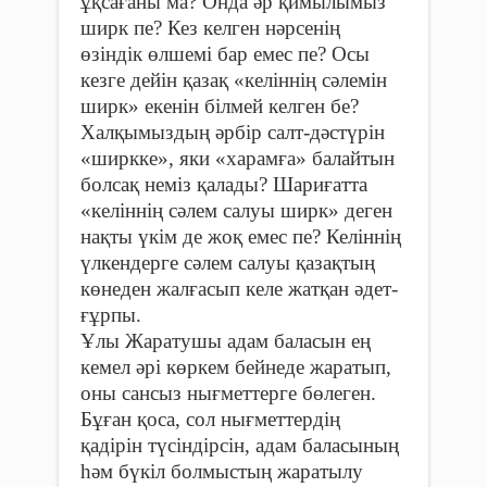
ұқсағаны ма? Онда әр қимылымыз
ширк пе? Кез келген нәрсенің
өзіндік өлшемі бар емес пе? Осы
кезге дейін қазақ «келіннің сәлемін
ширк» екенін білмей келген бе?
Халқымыздың әрбір салт-дәстүрін
«ширкке», яки «харамға» балайтын
болсақ неміз қалады? Шариғатта
«келіннің сәлем салуы ширк» деген
нақты үкім де жоқ емес пе? Келіннің
үлкендерге сәлем салуы қазақтың
көнеден жалғасып келе жатқан әдет-
ғұрпы.
Ұлы Жаратушы адам баласын ең
кемел әрі көркем бейнеде жаратып,
оны сансыз нығметтерге бөлеген.
Бұған қоса, сол нығметтердің
қадірін түсіндірсін, адам баласының
һәм бүкіл болмыстың жаратылу