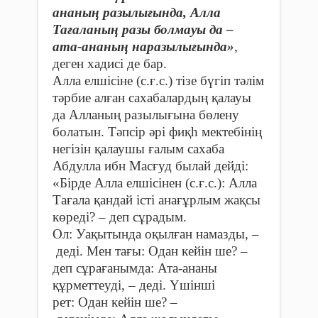
ананың разылығында, Алла
Тағаланың разы болмауы да –
ата-ананың наразылығында»
,
деген хадисі де бар.
Алла елшісіне (с.ғ.с.) тізе бүгіп тәлім
тәрбие алған сахабалардың қалауы
да Алланың разылығына бөлену
болатын. Тәпсір әрі фиқһ мектебінің
негізін қалаушы ғалым сахаба
Абдулла ибн Масғуд былай дейді:
«Бірде Алла елшісінен (с.ғ.с.): Алла
Тағала қандай істі анағұрлым жақсы
көреді? – деп сұрадым.
Ол: Уақытында оқылған намазды, –
деді. Мен тағы: Одан кейін ше? –
деп сұрағанымда: Ата-ананы
құрметтеуді, – деді. Үшінші
рет: Одан кейін ше? –