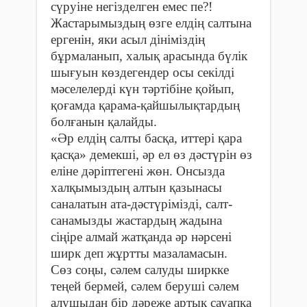
сүруіне негізделген емес пе?!
Жастарымыздың өзге елдің салтына
ергенін, яки асыл дініміздің
бұрмаланып, халық арасында бүлік
шығуын көздегендер осы секілді
мәселелерді күн тәртібіне қойып,
қоғамда қарама-қайшылықтардың
болғанын қалайды.
«Әр елдің салты басқа, иттері қара
қасқа» демекші, әр ел өз дәстүрін өз
еліне дәріптегені жөн. Онсызда
халқымыздың алтын қазынасы
саналатын ата-дәстүрімізді, салт-
санамызды жастардың жадына
сіңіре алмай жатқанда әр нәрсені
ширк деп жұртты мазаламасын.
Сөз соңы, сәлем салуды ширкке
теңей бермей, сәлем беруші сәлем
алушыдан бір дәреже артық сауапқа