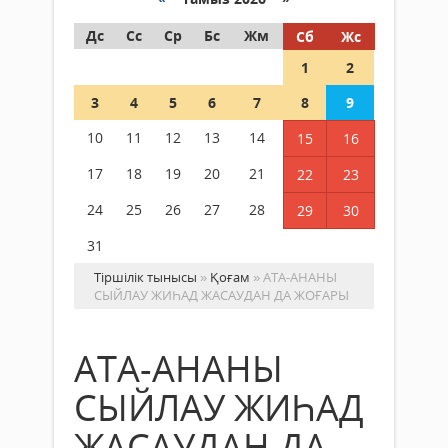
Дс
Сс
Ср
Бс
Жм
Сб
Жс
1
2
3
4
5
6
7
8
9
10
11
12
13
14
15
16
17
18
19
20
21
22
23
24
25
26
27
28
29
30
31
Тіршілік тынысы
»
Қоғам
» АТА-АНАНЫ
СЫЙЛАУ ЖИҺАД ЖАСАУДАН ДА ЖОҒАРЫ
АТА-АНАНЫ
СЫЙЛАУ ЖИҺАД
ЖАСАУДАН ДА