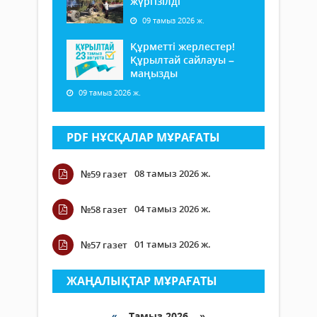
жүргізілді
09 тамыз 2026 ж.
Құрметті жерлестер!
Құрылтай сайлауы –
маңызды
09 тамыз 2026 ж.
PDF НҰСҚАЛАР МҰРАҒАТЫ
08 тамыз 2026 ж.
№59 газет
04 тамыз 2026 ж.
№58 газет
01 тамыз 2026 ж.
№57 газет
ЖАҢАЛЫҚТАР МҰРАҒАТЫ
«
Тамыз 2026 »