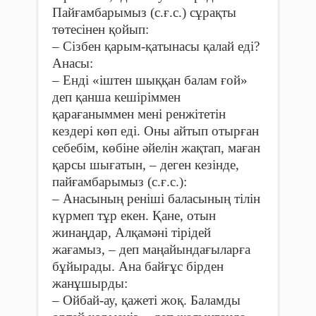
Пайғамбарымыз (с.ғ.с.) сұрақты
төтесінен қойып:
– Сізбен қарым-қатынасы қалай еді?
Анасы:
– Енді «іштен шыққан балам ғой»
деп қанша кешіріммен
қарағаныммен мені ренжітетін
кездері көп еді. Оны айтып отырған
себебім, көбіне әйелін жақтап, маған
қарсы шығатын, – деген кезінде,
пайғамбарымыз (с.ғ.с.):
– Анасының реніші бала­сының тілін
күрмеп тұр екен. Қане, отын
жинаңдар, Алқамә­ні тірідей
жағамыз, – деп маңайын­дағыларға
бұйырады. Ана байғұс бірден
жанұшыр­ды:
– Ойбай-ау, қажеті жоқ. Ба­ламды