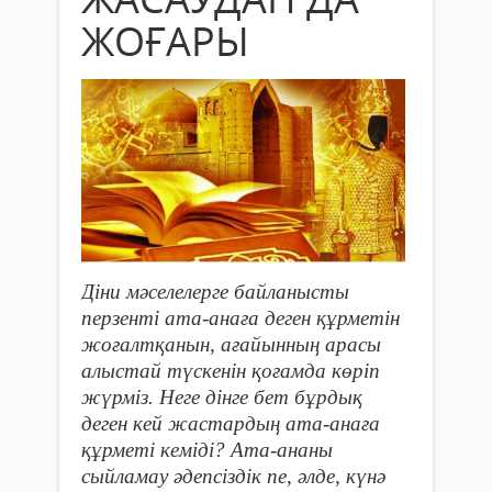
ЖОҒАРЫ
Діни мәселелерге байланысты
перзенті ата-анаға деген құрметін
жоғалтқанын, ағайынның арасы
алыстай түскенін қоғамда көріп
жүрміз. Неге дінге бет бұрдық
деген кей жастардың ата-анаға
құрметі кеміді? Ата-ананы
сыйламау әдепсіздік пе, әлде, күнә