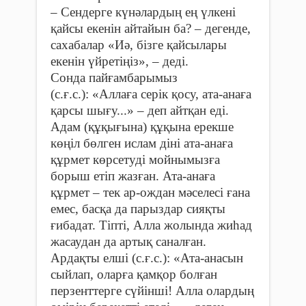
– Сендерге күнәлардың ең үлкені
қайсы екенін айтайын ба? – дегенде,
сахабалар «Иә, бізге қайсылары
екенін үйретіңіз», – деді.
Сонда пайғамбарымыз
(с.ғ.с.): «Аллаға серік қосу, ата-анаға
қарсы шығу...» – деп айтқан еді.
Адам (құқығына) құқына ерекше
көңіл бөлген ислам діні ата-анаға
құрмет көрсетуді мойнымызға
борыш етіп жазған. Ата-анаға
құрмет – тек ар-ождан мәселесі ғана
емес, басқа да парыздар сияқты
ғибадат. Тіпті, Алла жолында жиһад
жасаудан да артық саналған.
Ардақты елші (с.ғ.с.): «Ата-анасын
сыйлап, оларға қамқор болған
перзенттерге сүйінші! Алла олардың