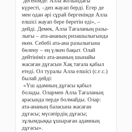
дегенімде: Алла жолындағы
күресті, –деп жауап берді. Егер де
мен одан әрі сұрай бергенімде Алла
елшісі жауап бере беретін еді», –
дейді. Демек, Алла Тағаланың разы­
лығы – ата-ананың ризашы­лы­ғында
екен. Себебі ата-ана разылығына
бөлену – ең үлкен бақыт. Олай
дейтініміз ата-ананың шынайы
жасаған дұғасын Хақ тағала қабыл
етеді. Ол туралы Алла елшісі (с.ғ.с.)
былай дейді:
«Үш адамның дұғасы қабыл
болады. Олармен Алла Тағаланың
арасында перде болмайды. Олар:
ата-ананың баласына жасаған
дұғасы; мүсәпірдің дұғасы;
зұлымдыққа ұшыраған адамның
дұғасы».