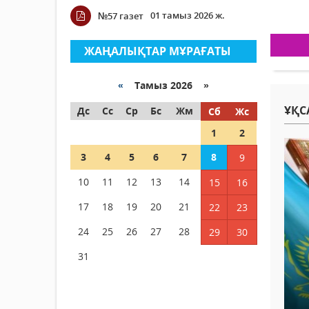
01 тамыз 2026 ж.
№57 газет
ЖАҢАЛЫҚТАР МҰРАҒАТЫ
«
Тамыз 2026 »
ҰҚС
Дс
Сс
Ср
Бс
Жм
Сб
Жс
1
2
3
4
5
6
7
8
9
10
11
12
13
14
15
16
17
18
19
20
21
22
23
24
25
26
27
28
29
30
31