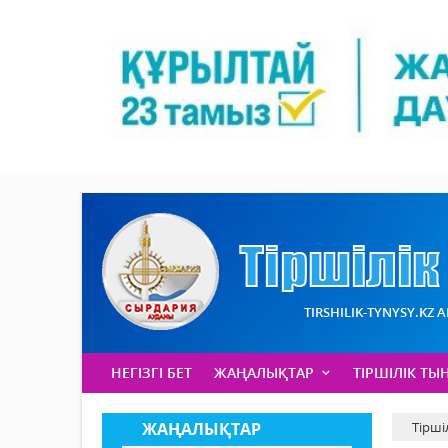
TIRSHILIK-TYNYSY.KZ 
НЕГІЗГІ БЕТ
ЖАҢАЛЫҚТАР
ТІРШІЛІК ТЫ
ЖАҢАЛЫҚТАР
Тірші