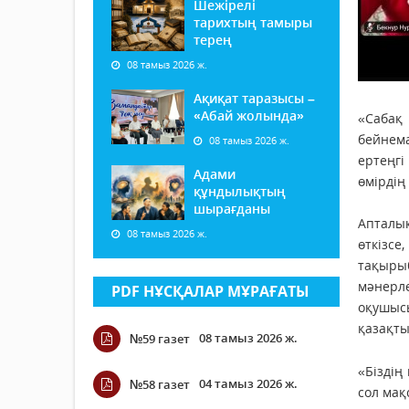
Шежірелі
тарихтың тамыры
терең
08 тамыз 2026 ж.
Ақиқат таразысы –
«Абай жолында»
«Сабақ
бейнема
08 тамыз 2026 ж.
ертеңгі
Адами
өмірдің
құндылықтың
шырағданы
Апталы
08 тамыз 2026 ж.
өткізс
тақыры
мәнерле
PDF НҰСҚАЛАР МҰРАҒАТЫ
оқушысы
қазақты
08 тамыз 2026 ж.
№59 газет
«Біздің
04 тамыз 2026 ж.
№58 газет
сол мақ