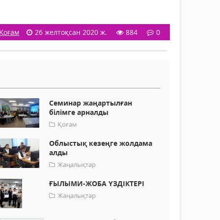
Қоғам
26 желтоқсан 2020 ж.
884
0
Семинар жаңартылған
білімге арналды
Қоғам
Облыстық кезеңге жолдама
алды
Жаңалықтар
ҒЫЛЫМИ-ЖОБА ҮЗДІКТЕРІ
Жаңалықтар