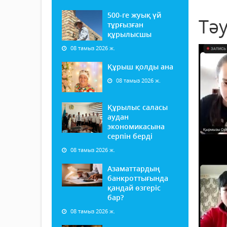
500-ге жуық үй
Тә
тұрғызған
құрылысшы
08 тамыз 2026 ж.
Құрыш қолды ана
08 тамыз 2026 ж.
Құрылыс саласы
аудан
экономикасына
серпін берді
08 тамыз 2026 ж.
Азаматтардың
банкроттығында
қандай өзгеріс
бар?
08 тамыз 2026 ж.