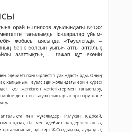
ысы
ығына орай Н.Ілиясов ауылындағы №132
 мектепте тағылымды іс-шаралар ұйым­
ебі» жобасы аясында «Тәуелсіздік –
мның берік болсын уығы» атты апталық
айлы азаттықтың – ғажап құт екенін
мен әдебиеті пәні бірлестігі ұйымдастырды. Оның
зақ халқының Тәуелсіздік жолындағы еркін күресі
егі қол жеткізген жетістіктерімен таныстыру,
і пәніне деген қызығушылықтарын арттыру және
ыту.
пта­лықта пән мұғалімдері Р.Мұхан, Қ.Досай,
ымен қа­зақ тілі мен әдебиет пәнде­рінен ашық
у орта­лы­ғының әдіскері Ж.Сыздықова, аудан­дық