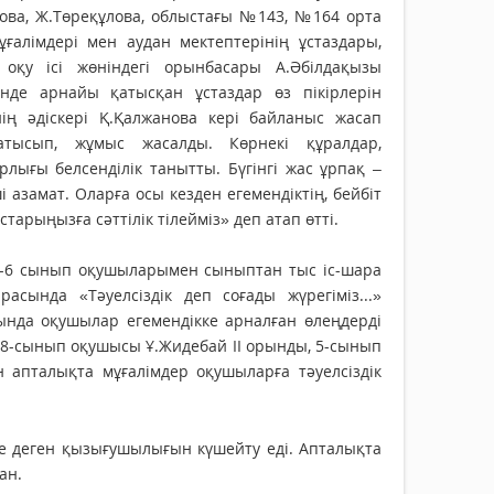
жанова, Ж.Төреқұлова, облыстағы №143, №164 орта
ғалімдері мен аудан мектеп­тері­нің ұстаздары,
 оқу ісі жөніндегі орынбасары А.Әбілдақызы
інде арнайы қатысқан ұстаздар өз пікірлерін
інің әдіскері Қ.Қалжанова кері байланыс жасап
тысып, жұмыс жасалды. Көрнекі құрал­дар,
ғы бел­сенділік танытты. Бүгінгі жас ұрпақ –
 азамат. Оларға осы кезден еге­мен­діктің, бейбіт
­тарыңызға сәттілік тілейміз» деп атап өтті.
5-6 сынып оқушыларымен сыныптан тыс іс-шара
ында «Тәуелсіздік деп соғады жүрегіміз...»
да оқушылар егемендікке арналған өлеңдерді
 8-сынып оқушысы Ұ.Жидебай ІІ орынды, 5-сынып
апталықта мұғалімдер оқушыларға тәу­елсіздік
не деген қызығушылығын күшейту еді. Апталықта
ан.