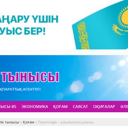
АҚПАРАТТЫҚ АГЕНТТІГІ
НЫСЫ-85
ЭКОНОМИКА
ҚОҒАМ
САЯСАТ
ОҚИҒАЛАР
ӘЛ
лік тынысы
»
Қоғам
» Тәуелсіздік – ұлылықтың ұлысы