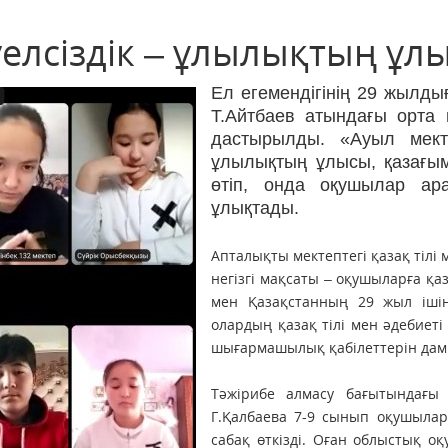
уелсіздік – ұлылықтың ұл
Ел егемендігінің 29 жылд
Т.Айтбаев атындағы орта
дастырылды. «Ауыл мект
ұлылықтың ұлысы, қазағы
өтіп, онда оқушылар ар
ұлықтады.
Апталықты мектептегі қазақ тілі 
негізгі мақсаты – оқушыларға қа
мен Қазақстанның 29 жыл ішінд
олардың қазақ тілі мен әдебиет
шығармашылық қабілеттерін дам
Тәжірибе алмасу бағытындағы а
Г.Қалбаева 7-9 сынып оқушы­лар
сабақ өткізді. Оған облыстық оқ