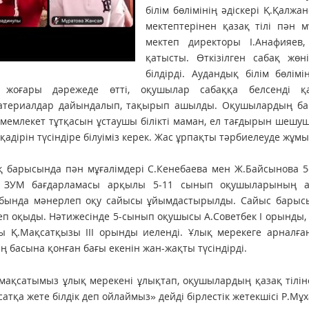
білім бөлімінің әдіскері Қ.Қал­
мектептерінен қазақ тілі пән мұ
мектеп директоры І.Анафияев,
қатысты. Өткізілген сабақ жөн
білдірді. Аудандық білім бөлім
 жоғары дәрежеде өтті, оқушылар сабаққа белсенді қа­
териалдар дайындалып, тақырып ашылды. Оқушылардың бар­лы
 мемлекет тұтқасын ұс­таушы білікті маман, ел тағдырын ше­шуші
 қадірін түсіндіре білуіміз керек. Жас ұрпақты тәрбиелеуде жұмыс
қ барысында пән мұғалімдері С.Кенебаева мен Ж.Байсынова 
е, ЗУМ бағдарламасы арқылы 5-11 сынып оқушыларының арас
бында мәнерлеп оқу сайысы ұйымдастырылды. Сайыс барысын
п оқыды. Нәтижесінде 5-сынып оқушысы А.Советбек І орынды,
 Қ.Мақсатқызы ІІІ орынды иеленді. Ұлық мерекеге арналған 
ң басына қонған бағы екенін жан-жақты түсіндірді.
 мақсатымыз ұлық мерекені ұлықтап, оқушылардың қазақ тілі
сатқа жете білдік деп ойлаймыз» дейді бірлестік жетекшісі Р.Мұх