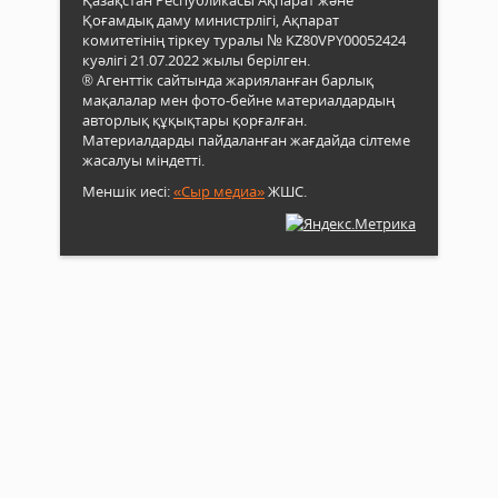
Қоғамдық даму министрлігі, Ақпарат
комитетінің тіркеу туралы № KZ80VPY00052424
куәлігі 21.07.2022 жылы берілген.
® Агенттік сайтында жарияланған барлық
мақалалар мен фото-бейне материалдардың
авторлық құқықтары қорғалған.
Материалдарды пайдаланған жағдайда сілтеме
жасалуы міндетті.
Меншік иесі:
«Сыр медиа»
ЖШС.