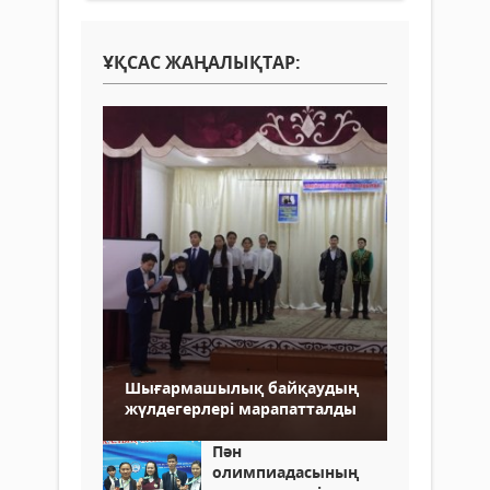
ҰҚСАС ЖАҢАЛЫҚТАР:
Шығармашылық байқаудың
жүлдегерлері марапатталды
Пән
олимпиадасының