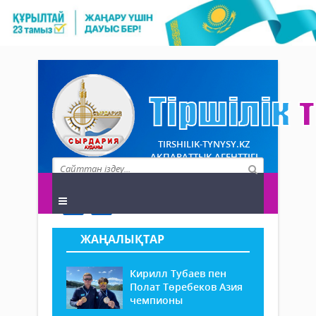
TIRSHILIK-TYNYSY.KZ
АҚПАРАТТЫҚ АГЕНТТІГІ
ЖАҢАЛЫҚТАР
Кирилл Тубаев пен
Полат Төребеков Азия
чемпионы