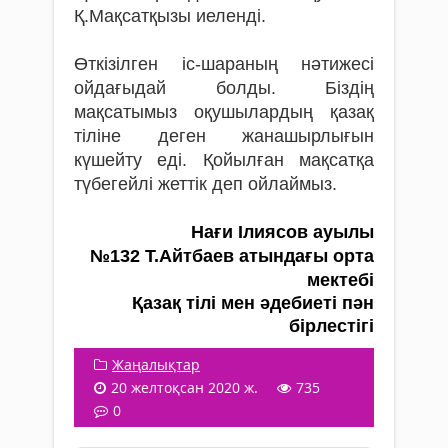
Қ.Мақсатқызы иеленді.
Өткізілген іс-шараның нәтижесі
ойдағыдай болды. Біздің
мақсатымыз оқушылардың қазақ
тіліне деген жанашырлығын
күшейту еді. Қойылған мақсатқа
түбегейлі жеттік деп ойлаймыз.
Нағи Ілиясов ауылы
№132 Т.Айтбаев атындағы орта
мектебі
Қазақ тілі мен әдебиеті пән
бірлестігі
Жаңалықтар
20 желтоқсан 2020 ж.
735
0