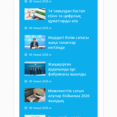
06 тамыз 2026 ж.
14 тамыздан бастап
еGov-та цифрлық
құжаттарды алу
06 тамыз 2026 ж.
Өңірдегі білім сапасы
жаңа талаптар
негізінде
06 тамыз 2026 ж.
Жаңақорған
ауданында құс
фабрикасы ашылды
06 тамыз 2026 ж.
Мемлекеттік сатып
алулар бойынша 2026
жылдың
06 тамыз 2026 ж.