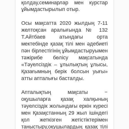
қолдау,семинарлар мен курстар
ұйымдастырылып отыр.
Осы мақсатта 2020 жылдың 7-11
желтоқсан аралығында № 132
Т.Айтбаев атындағы орта
мектебінде қазақ тілі мен әдебиеті
пән бірлестігінің ұйымдастыруымен
тәжірибе бөлісу мақсатында
«Тәуелсіздік – ұлылықтың ұлысы,
Қазағымның берік болсын уығы»
атты апталығы басталды.
Апталықтың мақсаты −
оқушыларға қазақ халқының
тәуелсіздік жолындағы еркін күресі
мен Қазақстанның 29 жыл ішіндегі
қол жеткізген жетістіктерімен
таныстыру,оқушылардың қазақ тілі