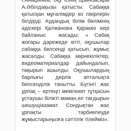
А.Әбілдақызы қатысты. Сабаққа
қатысқан мұғалімдер өз пікірлерін
білдірді. Аудандық білім бөлімінің
әдіскері Қалжанова Қаракөз кері
байланыс жасады: « Сабақ
жоғары дәрежеде өтті, оқушылар
сабаққа белсенді қатысып, жұмыс
жасалды. Сабаққа көрнекіліктер,
видеоматериалдар дайындалып,
тақырып ашылды. Оқушылардың
барлығы дерлік апталықта
белсенділік танытты. Бүгінгі жас
ұрпақ – ертеңгі мемлекет тұтқасын
ұстаушы білікті маман,ел тағдырын
шешущіазамат. Сондықтан жас
ұрпақты тәрбиелеуде
жұмыстарыңызға сәттілік тілейміз».