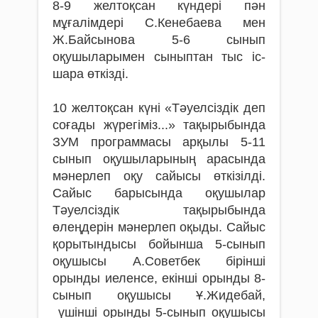
8-9 желтоқсан күндері пән
мұғалімдері С.Кенебаева мен
Ж.Байсынова 5-6 сынып
оқушыларымен сыныптан тыс іс-
шара өткізді.
10 желтоқсан күні «Тәуелсіздік деп
соғады жүрегіміз...» тақырыбында
ЗУМ программасы арқылы 5-11
сынып оқушыларының арасында
мәнерлеп оқу сайысы өткізілді.
Сайыс барысында оқушылар
Тәуелсіздік тақырыбында
өлеңдерін мәнерлеп оқыды. Сайыс
қорытындысы бойынша 5-сынып
оқушысы А.Советбек бірінші
орынды иеленсе, екінші орынды 8-
сынып оқушысы Ұ.Жидебай,
үшінші орынды 5-сынып оқушысы