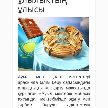
ұлысы
Ауыл мен қала мектептері
арасында білім беру сапасындағы
алшақтықты қысқарту мақсатында
құрылған «Ауыл мектебі» жобасы
аясында мектебімізде оқыту мен
тәрбие беруде әдістемелік