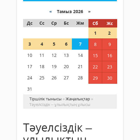
«
Тамыз 2026 »
Дс
Сс
Ср
Бс
Жм
Сб
Жс
1
2
3
4
5
6
7
8
9
10
11
12
13
14
15
16
17
18
19
20
21
22
23
24
25
26
27
28
29
30
31
Тіршілік тынысы
»
Жаңалықтар
»
Тәуелсіздік – ұлылықтың ұлысы
Тәуелсіздік –
ұлылықтың