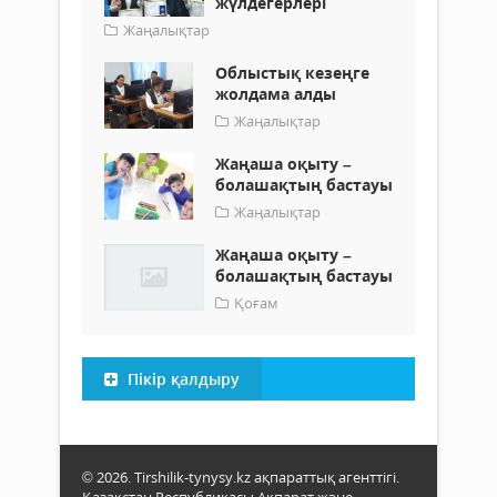
жүлдегерлері
Жаңалықтар
Облыстық кезеңге
жолдама алды
Жаңалықтар
Жаңаша оқыту –
болашақтың бастауы
Жаңалықтар
Жаңаша оқыту –
болашақтың бастауы
Қоғам
Пікір қалдыру
© 2026. Tirshilik-tynysy.kz ақпараттық агенттігі.
Қазақстан Республикасы Ақпарат және