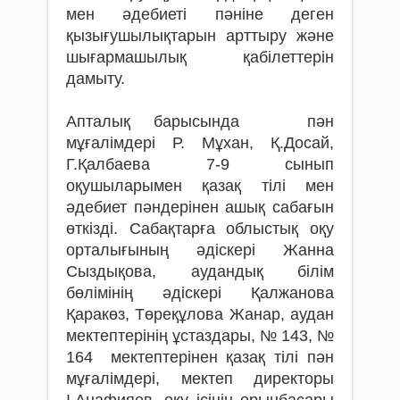
мен әдебиеті пәніне деген
қызығушылықтарын арттыру және
шығармашылық қабілеттерін
дамыту.
Апталық барысында пән
мұғалімдері Р. Мұхан, Қ.Досай,
Г.Қалбаева 7-9 сынып
оқушыларымен қазақ тілі мен
әдебиет пәндерінен ашық сабағын
өткізді. Сабақтарға облыстық оқу
орталығының әдіскері Жанна
Сыздықова, аудандық білім
бөлімінің әдіскері Қалжанова
Қаракөз, Төреқұлова Жанар, аудан
мектептерінің ұстаздары, № 143, №
164 мектептерінен қазақ тілі пән
мұғалімдері, мектеп директоры
І.Анафияев, оқу ісінің орынбасары