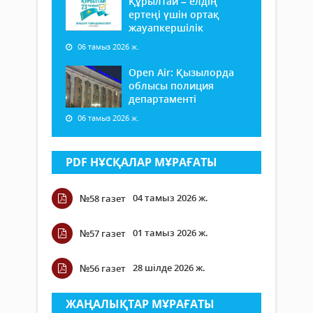
Құрылтай – елдің
ертеңі үшін ортақ
жауапкершілік
06 тамыз 2026 ж.
Open Air: Қызылорда
облысы полиция
департаменті
06 тамыз 2026 ж.
PDF НҰСҚАЛАР МҰРАҒАТЫ
04 тамыз 2026 ж.
№58 газет
01 тамыз 2026 ж.
№57 газет
28 шілде 2026 ж.
№56 газет
ЖАҢАЛЫҚТАР МҰРАҒАТЫ