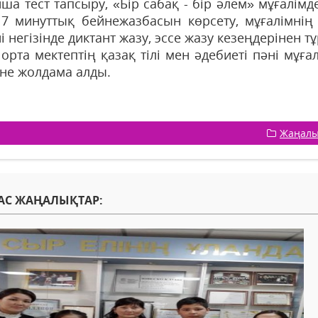
ша тест тапсыру, «Бір сабақ - бір әлем» мұғалімд
7 минуттық бейнежазбасын көрсету, мұғалімні
і негізінде диктант жазу, эссе жазу кезеңдерінен 
орта мектептің қазақ тілі мен әдебиеті пәні мұғ
іне жолдама алды.
Жаңалы
АС ЖАҢАЛЫҚТАР: