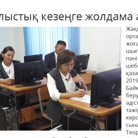
лыстық кезеңге жолдама
Жақ
орт
жоғ
шыға
пән
шеб
қаз
2019
Бай
бер
әдіс
тәж
көр
сын
Тео