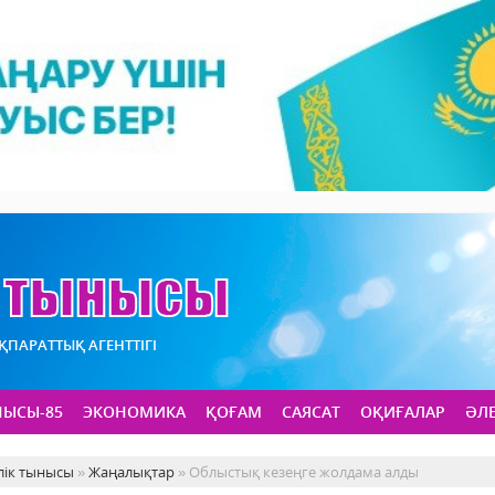
АҚПАРАТТЫҚ АГЕНТТІГІ
НЫСЫ-85
ЭКОНОМИКА
ҚОҒАМ
САЯСАТ
ОҚИҒАЛАР
ӘЛ
лік тынысы
»
Жаңалықтар
» Облыстық кезеңге жолдама алды