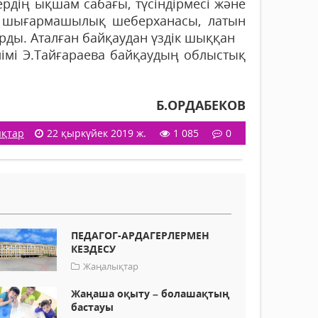
ердің ықшам сабағы, түсіндірмесі және
ң шығармашылық шеберханасы, латын
тұрды. Аталған байқаудан үздік шыққан
алімі Э.Тайғараева байқаудың облыстық
Б.ОРДАБЕКОВ
қтар
22 қыркүйек 2019 ж.
1 085
0
ПЕДАГОГ-АРДАГЕРЛЕРМЕН
КЕЗДЕСУ
Жаңалықтар
Жаңаша оқыту – болашақтың
бастауы