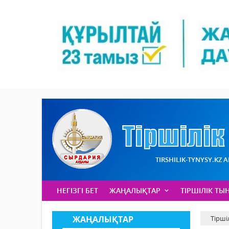
TIRSHILIK-TYNYSY.KZ 
НЕГІЗГІ БЕТ
ЖАҢАЛЫҚТАР
ТІРШІЛІК ТЫ
ЖАҢАЛЫҚТАР
Тірші