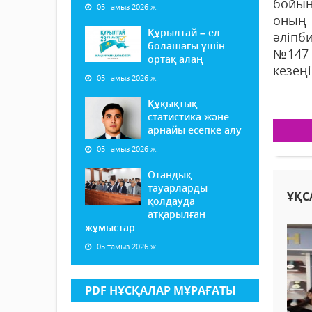
бойын
05 тамыз 2026 ж.
оның 
Құрылтай – ел
әліпби
болашағы үшін
№147 
ортақ алаң
кезең
05 тамыз 2026 ж.
Құқықтық
статистика және
арнайы есепке алу
05 тамыз 2026 ж.
Отандық
тауарларды
ҰҚС
қолдауда
атқарылған
жұмыстар
05 тамыз 2026 ж.
PDF НҰСҚАЛАР МҰРАҒАТЫ