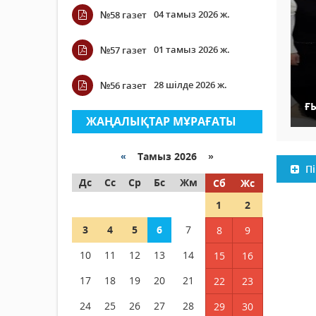
04 тамыз 2026 ж.
№58 газет
01 тамыз 2026 ж.
№57 газет
28 шілде 2026 ж.
№56 газет
Ғ
ЖАҢАЛЫҚТАР МҰРАҒАТЫ
«
Тамыз 2026 »
Пі
Дс
Сс
Ср
Бс
Жм
Сб
Жс
1
2
3
4
5
6
7
8
9
10
11
12
13
14
15
16
17
18
19
20
21
22
23
24
25
26
27
28
29
30