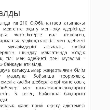
 алды
ында №210 О.Әбілпаттаев атындағы
а мектепте оқыту мен оқу үдерісінде
ары жетістіктерге қол жеткізген,
рмашыл үздік қазақ тілі мен әдебиеті
і мұғалімдерін анықтап, кәсіби
ерлігін шыңдау мақсатында «Үздік
ақ тілі мен әдебиеті пәні мұғалімі -
» байқауы өткізілді.
қауға қатысушылар жаңартылған білім
у мазмұны бойынша теориялық,
темелік кәсіби шеберліктері және озық
ірибелері мен шығармашылықтарын
сетіп, 5 кезең бойынша бақтарын
ады.
риялық және пәнді оқыту әдістемесі