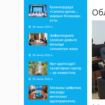
Қызылордада
Об
«Саналы ұрпақ –
жарқын болашақ»
атты
06 тамыз 2026 ж.
Цифрландыру
саласын дамыту
аясында
салынатын жаңа
06 тамыз 2026 ж.
Өрт қауіпсіздігі
талаптарын сақтау
– әр азаматтың
05 тамыз 2026 ж.
Алғашқы цифрлық
жасанды
интеллект
құралдарының