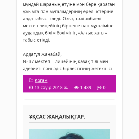
мұндай шараның өтуіне мән бере қараған
ұжымға пән мұғалімдерінің өрелі істеріне
алда табыс тіледі. Озық тәжірибиелі
мектеп лицейінің бірнеше пән мұғаліміне
аудандық білім бөлімінің «Алғыс хаты»
табыс етілді.
Ардагүл Жаңабай,
№ 37 мектеп – лицейінің қазақ тілі мен
әдебиеті пәні әдіс бірлестігінің жетекшісі
Қоғам
13 сәуір 2018 ж.
1 489
0
ҰҚСАС ЖАҢАЛЫҚТАР: