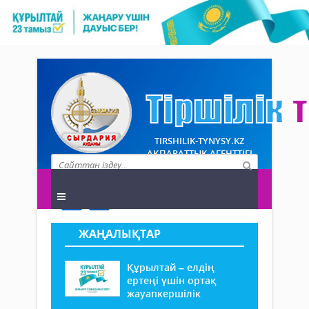
TIRSHILIK-TYNYSY.KZ
АҚПАРАТТЫҚ АГЕНТТІГІ
ЖАҢАЛЫҚТАР
Құрылтай – елдің
ертеңі үшін ортақ
жауапкершілік