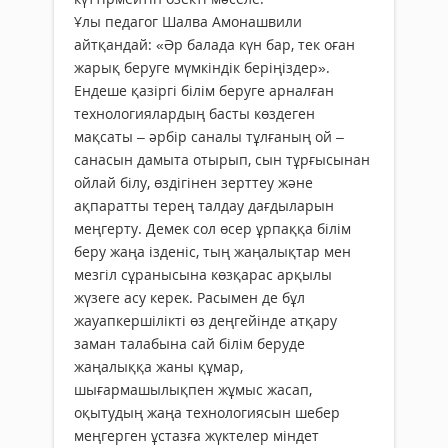
Ұлы педагог Шалва Амонашвили
айтқандай: «Әр балада күн бар, тек оған
жарық беруге мүмкіндік беріңіздер».
Ендеше қазіргі білім беруге арналған
технологиялардың басты көздеген
мақсаты – әрбір саналы тұлғаның ой –
санасын дамыта отырып, сын тұрғысынан
ойлай білу, өздігінен зерттеу және
ақпаратты терең талдау дағдыларын
меңгерту. Демек сол өсер ұрпаққа білім
беру жаңа ізденіс, тың жаңалықтар мен
мезгіл сұранысына көзқарас арқылы
жүзеге асу керек. Расымен де бұл
жауапкершілікті өз деңгейінде атқару
заман талабына сай білім беруде
жаңалыққа жаны құмар,
шығармашылықпен жұмыс жасап,
оқытудың жаңа технологиясын шебер
меңгерген ұстазға жүктелер міндет