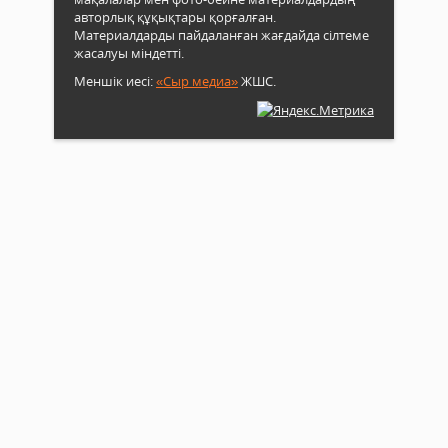
авторлық құқықтары қорғалған.
Материалдарды пайдаланған жағдайда сілтеме
жасалуы міндетті.
Меншік иесі:
«Сыр медиа»
ЖШС.