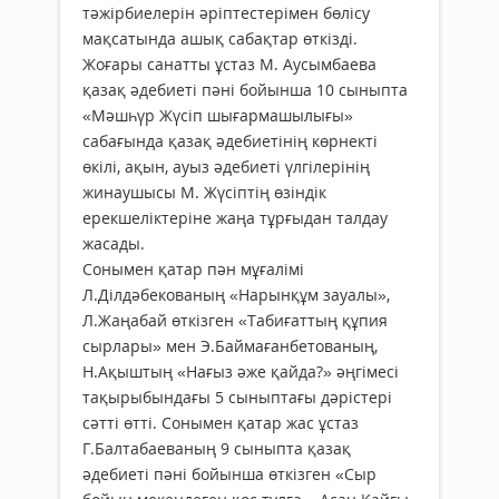
тәжірбиелерін әріптестерімен бөлісу
мақсатында ашық сабақтар өткізді.
Жоғары санатты ұстаз М. Аусымбаева
қазақ әдебиеті пәні бойынша 10 сыныпта
«Мәшһүр Жүсіп шығармашылығы»
сабағында қазақ әдебиетінің көрнекті
өкілі, ақын, ауыз әдебиеті үлгілерінің
жинаушысы М. Жүсіптің өзіндік
ерекшеліктеріне жаңа тұрғыдан талдау
жасады.
Сонымен қатар пән мұғалімі
Л.Ділдәбекованың «Нарынқұм зауалы»,
Л.Жаңабай өткізген «Табиғаттың құпия
сырлары» мен Э.Баймағанбетованың,
Н.Ақыштың «Нағыз әже қайда?» әңгімесі
тақырыбындағы 5 сыныптағы дәрістері
сәтті өтті. Сонымен қатар жас ұстаз
Г.Балтабаеваның 9 сыныпта қазақ
әдебиеті пәні бойынша өткізген «Сыр