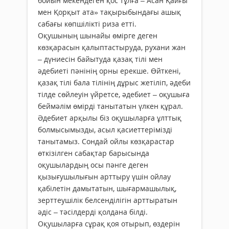
бойын мекендеген қос тұлға – Асан Қайғы
мен Қорқыт ата» тақырыбындағы ашық
сабағы көпшілікті риза етті.
Оқушының шынайы өмірге деген
көзқарасын қалыптастыруда, рухани жан
– дүниесін байытуда қазақ тілі мен
әдебиеті пәнінің орны ерекше. Өйткені,
қазақ тілі бала тілінің дұрыс жетіліп, әдеби
тілде сөйлеуін үйретсе, әдебиет – оқушыға
беймәлім өмірді танытатын үлкен құрал.
Әдебиет арқылы біз оқушыларға ұлттық
болмысымызды, асыл қасиеттерімізді
танытамыз. Сондай ойлы көзқарастар
өткізілген сабақтар барысында
оқушылардың осы пәнге деген
қызығушылығын арттыру үшін ойлау
қабілетін дамытатын, шығармашылық,
зерттеушілік белсенділігін арттыратын
әдіс – тәсілдерді қолдана білді.
Оқушыларға сұрақ қоя отырып, өздерін