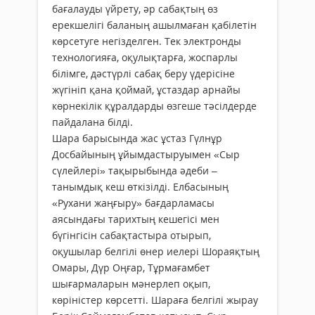
бағалауды үйрету, әр сабақтың өз
ерекшелігі баланың ашылмаған қабілетін
көрсетуге негізделген. Тек электронды
технологияға, оқулықтарға, жоспарлы
білімге, дәстүрлі сабақ беру үдерісіне
жүгініп қана қоймай, ұстаздар арнайы
көрнекілік құралдарды өзгеше тәсілдерде
пайдалана білді.
Шара барысында жас ұстаз Гүлнұр
Досбайының ұйымдастыруымен «Сыр
сүлейлері» тақырыбында әдеби –
танымдық кеш өткізілді. Елбасының
«Рухани жаңғыру» бағдарламасы
аясындағы тарихтың кешегісі мен
бүгінгісін сабақтастыра отырып,
оқушылар белгілі өнер иелері Шораяқтың
Омары, Дүр Оңғар, Тұрмағамбет
шығармаларын мәнерлеп оқып,
көріністер көрсетті. Шараға белгілі жырау