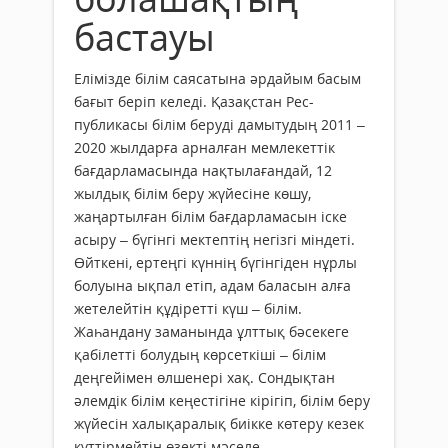
бастауы
Елімізде білім саясатына әрдайым басым
бағыт беріп келеді. Қазақстан Рес­
публикасы білім беруді дамытудың 2011 –
2020 жылдарға арналған мемлекеттік
бағдарламасында нақтылағандай, 12
жылдық білім беру жүйесіне көшу,
жаңартылған білім бағдарламасын іске
асыру – бүгінгі мектептің негізгі міндеті.
Өйткені, ертеңгі күннің бүгінгіден нұрлы
болуына ықпал етіп, адам баласын алға
жетелейтін құдіретті күш – білім.
Жаһандану заманында ұлттық бәсекеге
қабілетті болудың көрсеткіші – білім
деңгейімен өлшенері хақ. Сондықтан
әлемдік білім кеңестігіне кірігіп, білім беру
жүйесін халықаралық биікке көтеру кезек
күттірмейтін өзекті мәселе.