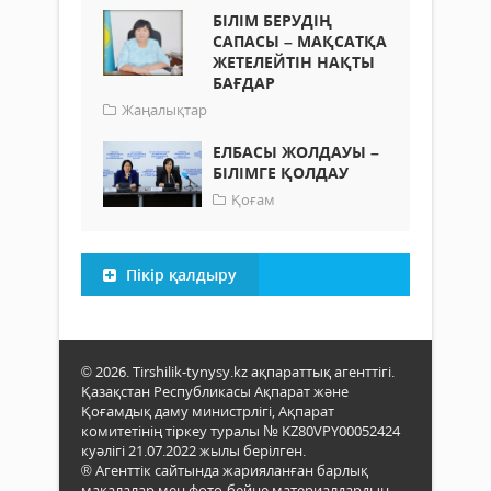
БІЛІМ БЕРУДІҢ
САПАСЫ – МАҚСАТҚА
ЖЕТЕЛЕЙТІН НАҚТЫ
БАҒДАР
Жаңалықтар
ЕЛБАСЫ ЖОЛДАУЫ –
БІЛІМГЕ ҚОЛДАУ
Қоғам
Пікір қалдыру
© 2026. Tirshilik-tynysy.kz ақпараттық агенттігі.
Қазақстан Республикасы Ақпарат және
Қоғамдық даму министрлігі, Ақпарат
комитетінің тіркеу туралы № KZ80VPY00052424
куәлігі 21.07.2022 жылы берілген.
® Агенттік сайтында жарияланған барлық
мақалалар мен фото-бейне материалдардың