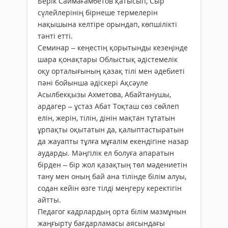
Берік Саймағамбетов қатысып, Сыр
сүлейлерінің бірнеше термелерін
нақышына келтіре орындап, көпшілікті
тәнті етті.
Семинар – кеңестің қорытынды кезеңінде
шара қонақтары Облыстық әдістемелік
оқу орталығының қазақ тілі мен әдебиеті
пәні бойынша әдіскері Ақсәуле
Асылбекқызы Ахметова, Абайтанушы,
ардагер – ұстаз Абат Тоқташ сөз сөйлеп
елін, жерін, тілін, дінін мақтан тұтатын
ұрпақты оқытатын да, қалыптастыратын
да жауапты тұлға мұғалім екендігіне назар
аударды. Мәңгілік ел болуға апаратын
бірден – бір жол қазақтың төл мәдениетін
тану мен оның бай ана тілінде білім алуы,
содан кейін өзге тілді меңгеру керектігін
айтты.
Педагог кадрлардың орта білім мазмұнын
жаңғырту бағдарламасы аясындағы