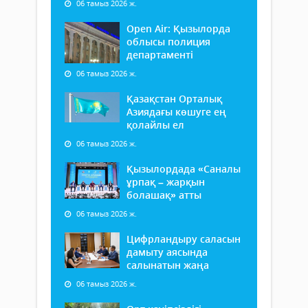
06 тамыз 2026 ж.
Open Air: Қызылорда
облысы полиция
департаменті
06 тамыз 2026 ж.
Қазақстан Орталық
Азиядағы көшуге ең
қолайлы ел
06 тамыз 2026 ж.
Қызылордада «Саналы
ұрпақ – жарқын
болашақ» атты
06 тамыз 2026 ж.
Цифрландыру саласын
дамыту аясында
салынатын жаңа
06 тамыз 2026 ж.