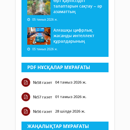
Өрт қауіпсіздігі
талаптарын сақтау – әр
азаматтың
05 тамыз 2026 ж.
Алғашқы цифрлық
жасанды интеллект
құралдарының
05 тамыз 2026 ж.
PDF НҰСҚАЛАР МҰРАҒАТЫ
04 тамыз 2026 ж.
№58 газет
01 тамыз 2026 ж.
№57 газет
28 шілде 2026 ж.
№56 газет
ЖАҢАЛЫҚТАР МҰРАҒАТЫ