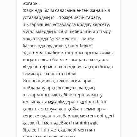
жоғары.
Жақында білім саласына енген жаңашыл
ұстаздардың іс – тәжірбиесін тарату,
шығармашыл ұстаздарға қолдау көрсету,
мұғалімдердің кәсіби шеберлігін арттыру
мақсатында № 37 мектеп – лицей
базасында аудандық білім бөлімі
әдістемелік кабинетінің жоспарына сәйкес
жаңартылған білімге – жаңаша көзқарас
«Ізденістер мен шешімдер» тақырыбында
семинар – кеңес өткізілді.
Инновациялық технологияларды
пайдалану арқылы оқушылардың
шығармашылық қабілеттерін дамыту
жолындағы мұғалімдердің құзіреттілігін
қалыптастыруға ден қойған семинар –
кеңеске ауданның барлық мектептеріндегі
қазақ тілі мен әдебиеті пәнінің әдіс
бірлестігінің жетекшілері мен пән
мұғалімдері шақырылды.