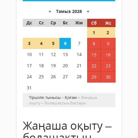
«
Тамыз 2026 »
Дс
Сс
Ср
Бс
Жм
Сб
Жс
1
2
3
4
5
6
7
8
9
10
11
12
13
14
15
16
17
18
19
20
21
22
23
24
25
26
27
28
29
30
31
Тіршілік тынысы
»
Қоғам
» Жаңаша
оқыту – болашақтың бастауы
Жаңаша оқыту –
болашақтың