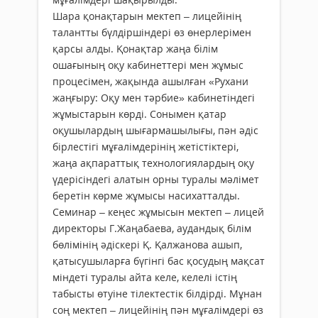
Шара қонақтарын мектеп – лицейінің
талантты бүлдіршіндері өз өнерлерімен
қарсы алды. Қонақтар жаңа білім
ошағының оқу кабинеттері мен жұмыс
процесімен, жақында ашылған «Рухани
жаңғыру: Оқу мен тәрбие» кабинетіндегі
жұмыстарын көрді. Сонымен қатар
оқушылардың шығармашылығы, пән әдіс
бірлестігі мұғалімдерінің жетістіктері,
жаңа ақпараттық технологиялардың оқу
үдерісіндегі алатын орны туралы мәлімет
беретін көрме жұмысы насихатталды.
Семинар – кеңес жұмысын мектеп – лицей
директоры Г.Жаңабаева, аудандық білім
бөлімінің әдіскері Қ. Қалжанова ашып,
қатысушыларға бүгінгі бас қосудың мақсат
міндеті туралы айта келе, келелі істің
табысты өтуіне тілектестік білдірді. Мұнан
соң мектеп – лицейінің пән мұғалімдері өз