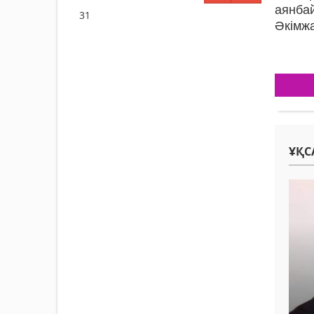
аянба
31
Әкімжа
ҰҚС