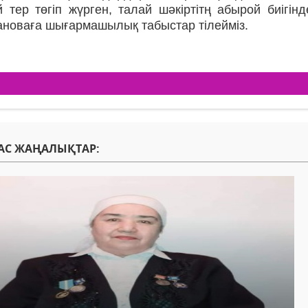
й тер төгіп жүрген, талай шәкіртітң абырой биігі
новаға шығармашылық табыс­тар тілейміз.
АС ЖАҢАЛЫҚТАР: