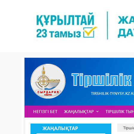
TIRSHILIK-TYNYSY.KZ 
НЕГІЗГІ БЕТ
ЖАҢАЛЫҚТАР
ТІРШІЛІК ТЫ
ЖАҢАЛЫҚТАР
Тірші