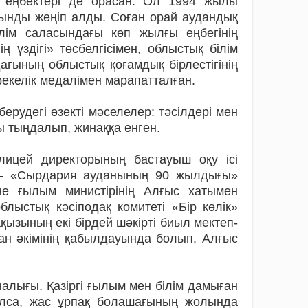
ы еңбектері де орасан. Ол 1994 жылы
рынды жеңіп алды. Соған орай аудандық
ілім саласындағы көп жылғы еңбегінің
ң үздігі» төсбелгісімен, облыстық білім
ағының облыстық қоғамдық бірлестігінің
екелік медалімен марапатталған.
ерудегі өзекті мәселелер: тәсілдері мен
 тыңдалып, жинаққа енген.
ицей директорының бастауыш оқу ісі
 – «Сырдария ауданының 90 жылдығы»
не ғылым министірінің Алғыс хатымен
блыстық кәсіподақ комитеті «Бір көлік»
зының екі бірдей шәкірті биыл мектеп-
дан әкімінің қабылдауында болып, Алғыс
налығы. Қазіргі ғылым мен білім дамыған
 болса, жас ұрпақ болашағының жолында