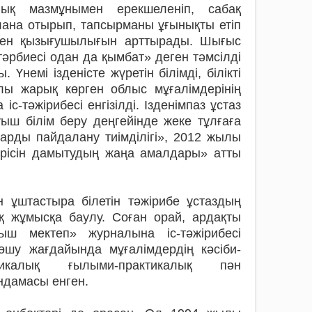
ық мазмұнымен ерек­шеленіп, сабақ
лана отырып, тапсырманы ұғынықты етіп
деген қызығушылығын арт­тырады. Шығыс
әрбиесі одан да қымбат» деген тәмсілді
немі ізденісте жүретін білімді, білікті
ылы жарық көрген облыс мұғалімдерінің
-тәжірибесі енгізілді. Ізденімпаз ұстаз
уыш білім беру деңгейінде жеке тұлғаға
арды пайдалану тиімділігі», 2012 жылы
ерісін дамытудың жаңа амалдары» атты
 ұштастыра білетін тәжі­рибе ұстаздың
қ жұмысқа баулу. Соған орай, ардақты
ш мектеп» журналына іс-тәжірибесі
өшу жағ­дайында мұғалімдердің кәсіби-
икалық ғылыми-практикалық пән
ндамасы енген.