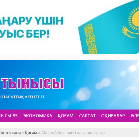
АҚПАРАТТЫҚ АГЕНТТІГІ
НЫСЫ-85
ЭКОНОМИКА
ҚОҒАМ
САЯСАТ
ОҚИҒАЛАР
ӘЛ
лік тынысы
»
Қоғам
» Абырой биігіндегі алғашқы ұстаз