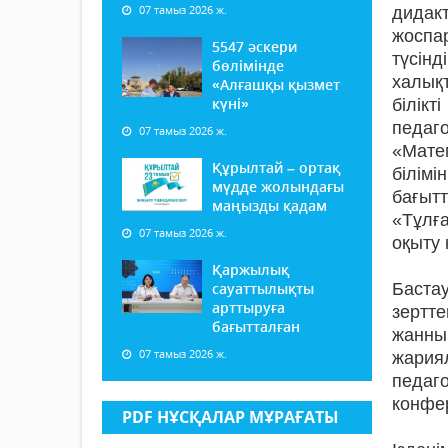
07 тамыз 2026 ж.
дидак
жоспа
5547 әскери
түсін
бөлімінде
халық
«Алғашқы қызмет
күні»
білікт
педаг
07 тамыз 2026 ж.
«Матем
Құрылтай – ортақ
білім
мүдде жолындағы
бағыт
маңызды қадам
«Тұлғ
07 тамыз 2026 ж.
оқыту 
Қаржылық
сауаттылықты
Баста
арттыруға
зертт
бағытталған
жанны
07 тамыз 2026 ж.
жария
педа
конфе
PDF НҰСҚАЛАР МҰРАҒАТЫ