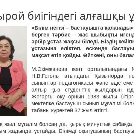
рой биігіндегі алғашқы ұ
«Білім негізі – бастауышта қаланады»,
берген тәрбие – жас шыбықты игенд
әрбір ұстаз жақсы біледі. Біздің кей
ұстазына еліктеп, өскенде баста
мақсат етіп қойды. Өйткені, оны бал
М.Әкімжанова кент орталығындағы №
Н.В.Гоголь атындағы Қызылорда пе
сыныптар педагогикасы және әдістеме ф
алғыр қыз студенттік жылдарын ізд
Жоғарғы оқу орнын 1983 жылы бітір
мектепке бастауыш сынып мұғалімі бол
табаны күректей 37 жыл өтіпті.
қ жыл мұғалім болсаң да, қырық минуттық сабаққа 
ым жадында ұстайды. Білімді оқытушының бастауыш