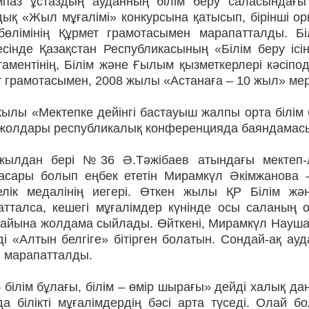
імпаз ұстаздың ауданның білім беру саласындағ
дық «Жыл мұғалімі» конкурсына қатысып, бірінші о
 бөлімінің Құрмет грамотасымен марапатталды. Б
сінде Қазақстан Республикасының «Білім беру ісіні
аментінің, Білім және Ғылым қызметкерлері кәсіпод
 грамотасымен, 2008 жылы «Астанаға – 10 жыл» мер
ылы «Мектепке дейінгі бастауыш жалпы орта білім б
жолдары республикалық конференция­да баяндамасы
жылдан бері №36 Ә.Тәжібаев атындағы мектеп-л
асары болып еңбек ететін Мирамкүл Әкімжанова
елік медалінің иегері. Өткен жылы ҚР Білім жә
атталса, кешегі мұғалімдер күнінде осы саланың о
айына жолдама сыйлады. Өйткені, Мирамкүл Наушақы
і «Алтын белгіге» бітірген болатын. Сондай-ақ ау
н марапатталды.
 білім бұлағы, білім – өмір шырағы» дейді халық да
да білікті мұғалімдердің бәсі арта түседі. Олай