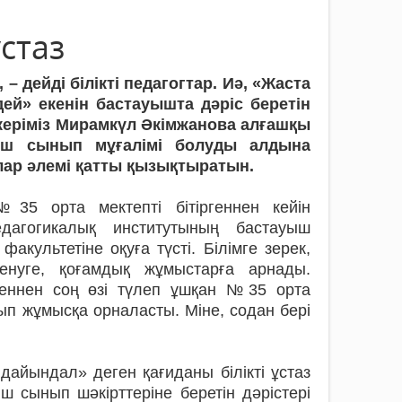
стаз
 – дейді білікті педагогтар. Иә, «Жаста
ей» екенін бастауышта дәріс беретін
іпкеріміз Мирамкүл Әкімжанова алғашқы
уыш сынып мұғалімі болуды алдына
алар әлемі қатты қызықтыратын.
35 орта мектепті бітіргеннен кейін
дагогикалық институтының бас­тауыш
акультетіне оқуға түсті. Білімге зерек,
енуге, қоғамдық жұмыстарға арнады.
геннен соң өзі түлеп ұшқан №35 орта
ып жұмысқа орналасты. Міне, содан бері
дайындал» деген қағиданы білікті ұстаз
 сынып шәкірттеріне беретін дәрістері