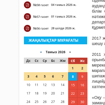
Ізден
04 тамыз 2026 ж.
№58 газет
аудан
білім
01 тамыз 2026 ж.
нәтиже
№57 газет
департ
Құрмет
28 шілде 2026 ж.
№56 газет
2017 ж
ЖАҢАЛЫҚТАР МҰРАҒАТЫ
шешу 
«
Тамыз 2026 »
2011 
орынб
Дс
Сс
Ср
Бс
Жм
Сб
Жс
мерек
1
2
марап
шипаж
3
4
5
6
7
8
9
лицейд
10
11
12
13
14
15
16
хатпе
17
18
19
20
21
22
23
«Оқу –
24
25
26
27
28
29
30
заман