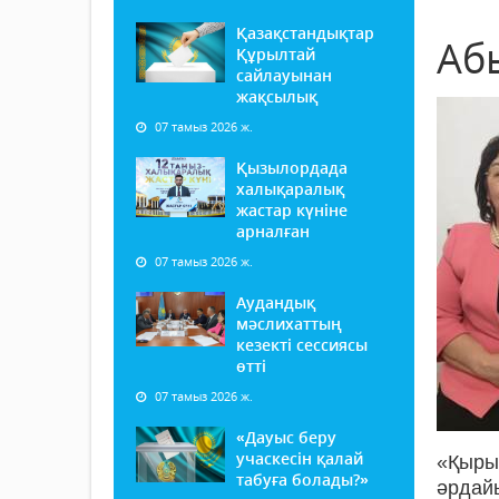
Қазақстандықтар
Абы
Құрылтай
сайлауынан
жақсылық
07 тамыз 2026 ж.
Қызылордада
халықаралық
жастар күніне
арналған
07 тамыз 2026 ж.
Аудандық
мәслихаттың
кезекті сессиясы
өтті
07 тамыз 2026 ж.
«Дауыс беру
учаскесін қалай
«Қыры
табуға болады?»
әрдай