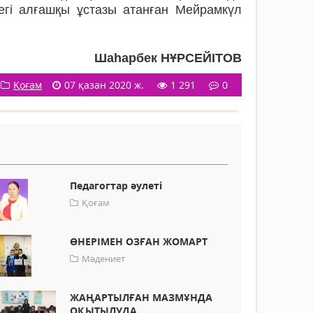
ндегі алғашқы ұстазы атанған Мейрамкүл
Шаһарбек НҰРСЕЙІТОВ
Қоғам
07 қазан 2020 ж.
1 291
0
Педагогтар әулеті
Қоғам
ӨНЕРІМЕН ОЗҒАН ЖОМАРТ
Мәдениет
ЖАҢАРТЫЛҒАН МАЗМҰНДА
ОҚЫТЫЛУДА