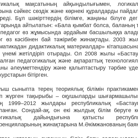
тикалық мақсатының айқындылығымен, логикал
рына сәйкес сөздік және көрнекі құралдарды пайда
діреді. Бұл шәкірттердің білімге, жаңаны білуге 
тарында айтылатын: «Бала қымбат болса, баланың т
і педагог өз жұмысында әрдайым басшылыққа алады. Ү
ог өз кә­сі­бінен бай тәжірибе жинақтады. 2003 ж
атикадан дидактикалық материалдар» кітапшасына іс
ін үнемі жетілдіріп отырады. Ол 2008 жылы «Баста
талған педагогикалық және ақпараттық технологиял
аны әлеуметтендіру және қалыптастыру тәрбие үд
курстарын бітірген.
уыш сыныпта терең теориялық білі­мін практикамен
еп жүрген тақырыбы – оқу­шы­ларды шығармашылы
ң 1999–2012 жылдары республикалық «Бастауы
ланған. Сондай-ақ, он екі жылдық білім беруге к
гогикалық дайындығына қатысты республ
ренцияларының жинақ­тарына М.Әкімжанованың бая