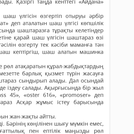
ады. Қазіргі таңда кенттегі «Айдана»
шаш үлгісін өзгертіп отыруы әрбір
ат» деп аталатын шаш үлгісі көпшілік
сында шаштаразға тұ­рақ­ты келетіндер
бетіне қарай шаш үлгісін шаштараз өзі
сілін өзгерту тек кәсіби маманға тән
 шаш кептіргіш, шаш алатын машинка
 рөл атақаратын құрал-жабдықтардың
 мезетте барлық қызмет түрін жасауға
штараз сындырып алады. Дәл осындай
е де іздеу салады. Ақырғысында бір жыл
ss 45», «оster 616», «рromoser» деп
араз Асқар жұмыс істеу барысында
рын жан-жақты айтты.
. Бәрінің көңі­лінен шығу мүмкін емес,
­ғат­тылық пен ептілік маңызды рөл