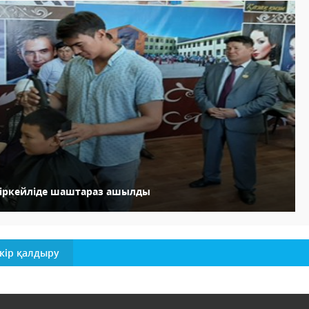
іркейліде шаштараз ашылды
кір қалдыру