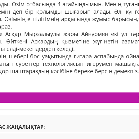
ады. Өзім отбасында 4 аға­йындымын. Менің туған
емін деп бір қолымды шығарып алады. Әлі күнг
н. Өзімнің ептілігімнің арқасында жұмыс барысынд
раз.
де Асқар Мырзалыұлы жары Айнұрмен екі ұл тәр
ы. Өйткені Асқардың қызметіне жүгінетін азам
ы елді-мекендерден келеді.
інің шебері бос уақытында гитара аспабында ой
атын су­рет­тер тех­нологиясын игерумен машық
қор шаштараздың кәсібіне береке берсін демекпіз
АС ЖАҢАЛЫҚТАР: