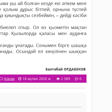
ыма үш ай болған кезде екі әпкем мені
е қолым дұрыс бітпей, орнына түспей
а қиындықты сез­беймін, – дейді кәсіби
биелеп отыр. Ол өз қызметін мақтан
аттар Қызылорда қаласы мен ауданға
нағанды ұнатады. Сонымен бірге шашқа
­танады. Осындай ел көңілінен шыққан
.
Балтабай ОРДАБЕКОВ
Қоғам
18 ақпан 2020 ж.
2 589
0