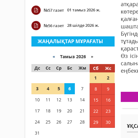
атқар
01 тамыз 2026 ж.
№57 газет
көтер
қалға
28 шілде 2026 ж.
шашта
№56 газет
Бүгін
тұтад
ЖАҢАЛЫҚТАР МҰРАҒАТЫ
қараст
Өз іс
«
Тамыз 2026 »
салын
Дс
Сс
Ср
Бс
Жм
Сб
Жс
еңбек
1
2
3
4
5
6
7
8
9
10
11
12
13
14
15
16
17
18
19
20
21
22
23
24
25
26
27
28
29
30
ҰҚС
31