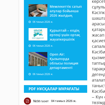
көрсе
сұлул
Мемлекеттік сатып
алулар бойынша
Кәсіп
2026 жылдың
шашта
06 тамыз 2026 ж.
арасы
қатар
Құрылтай – елдің
жасап
ертеңі үшін ортақ
жауапкершілік
қасие
сапал
06 тамыз 2026 ж.
Кәсіб
Open Air:
қызме
Қызылорда
тапты
облысы полиция
департаменті
тараққ
деген
06 тамыз 2026 ж.
атала
таныс
PDF НҰСҚАЛАР МҰРАҒАТЫ
Кәсіб
– Күн 
04 тамыз 2026 ж.
№58 газет
төзім