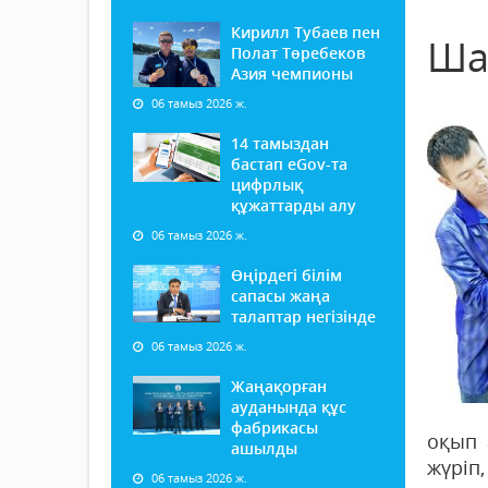
Кирилл Тубаев пен
Ша
Полат Төребеков
Азия чемпионы
06 тамыз 2026 ж.
14 тамыздан
бастап еGov-та
цифрлық
құжаттарды алу
06 тамыз 2026 ж.
Өңірдегі білім
сапасы жаңа
талаптар негізінде
06 тамыз 2026 ж.
Жаңақорған
ауданында құс
фабрикасы
оқып 
ашылды
жүріп
06 тамыз 2026 ж.