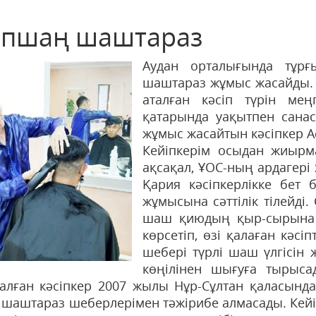
пшаң шаштараз
Аудан орталығында тұрғ
шаштараз жұмыс жасайды. К
аталған кәсіп түрін мең
қатарында уақытпен сана
жұмыс жасайтын кәсіпкер А
Кейіпкерім осыдан жиырм
ақсақал, ҰОС-ның ардагер
Қария кәсіпкерлікке бет 
жұмысына сәттілік тілейді
шаш қиюдың қыр-сырына 
көрсетіп, өзі қалаған кәсіп
шебері түрлі шаш үлгісін 
көңілінен шығуға тырыс
алған кәсіпкер 2007 жылы Нұр-Сұлтан қаласында 
, шаштараз шеберлерімен тәжірибе ал­масады. Кейі