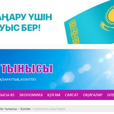
АҚПАРАТТЫҚ АГЕНТТІГІ
НЫСЫ-85
ЭКОНОМИКА
ҚОҒАМ
САЯСАТ
ОҚИҒАЛАР
ӘЛ
лік тынысы
»
Қоғам
» Шапшаң шаштараз