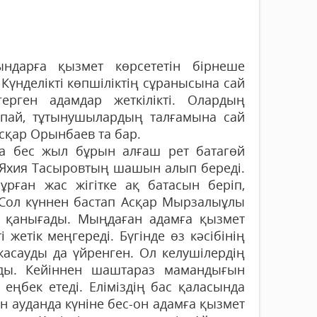
ындарға қызмет көрсететін бірнеше
үнделікті көпшіліктің сұранысына сай
герген адамдар жеткілікті. Олардың
спай, тұтынушылардың талғамына сай
сқар Орынбаев та бар.
а бес жыл бұрын алғаш рет батагөй
і Яхия Тасыровтың шашын алып береді.
бұрған жас жігітке ақ батасын беріп,
. Сол күннен бастап Асқар Мырзалыұлы
қанығады. Мыңдаған адамға қызмет
ті жетік меңгереді. Бүгінде өз кәсібінің
жасауды да үйренген. Ол келушілердің
ады. Кейіннен шаштараз мамандығын
еңбек етеді. Еліміздің бас қаласында
н ауданда күніне бес-он адамға қызмет