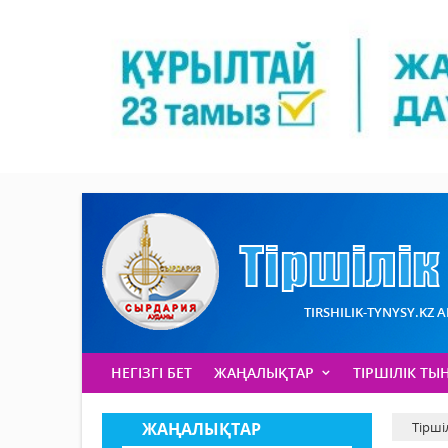
TIRSHILIK-TYNYSY.KZ 
НЕГІЗГІ БЕТ
ЖАҢАЛЫҚТАР
ТІРШІЛІК ТЫ
ЖАҢАЛЫҚТАР
Тірші