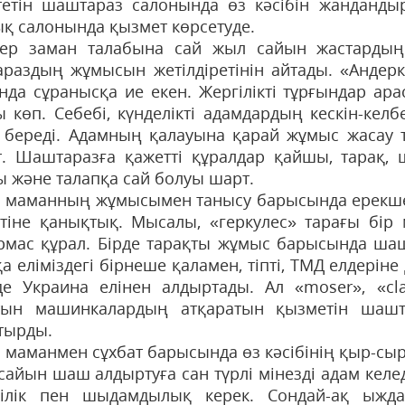
тетін шаштараз са­лонында өз кәсібін жандандыр
ық салонында қызмет көрсетуде.
кер заман талабына сай жыл сайын жастардың 
раздың жұмысын жетілдіретінін айтады. «Андерк
нда сұранысқа ие екен. Жергілікті тұрғындар ара
ы көп. Себебі, күнделікті адамдардың кескін-кел
 береді. Адамның қалауына қарай жұмыс жасау тә
т. Шаштаразға қажетті құралдар қайшы, тарақ,
ы және талапқа сай болуы шарт.
и маманның жұмысымен танысу барысында ерекше
тіне қанық­тық. Мысалы, «геркулес» тарағы бір
рмас құрал. Бірде тарақты жұмыс барысында ша
а еліміздегі бірнеше қаламен, тіпті, ТМД елдерін
де Украина елінен алдыртады. Ал «moser», «сla
тын машинкалардың атқаратын қызметін шашт
тырды.
и маманмен сұхбат барысында өз кәсібінің қыр-сы
сайын шаш алдыртуға сан түрлі мінезді адам келеді
ділік пен шыдамдылық керек. Сондай-ақ ыж­да