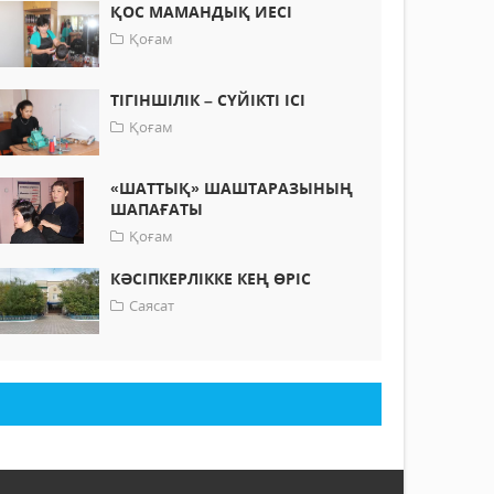
ҚОС МАМАНДЫҚ ИЕСІ
Қоғам
ТІГІНШІЛІК – СҮЙІКТІ ІСІ
Қоғам
«ШАТТЫҚ» ШАШТАРАЗЫНЫҢ
ШАПАҒАТЫ
Қоғам
КӘСІПКЕРЛІККЕ КЕҢ ӨРІС
Саясат