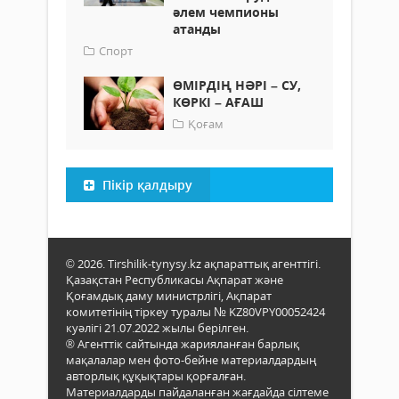
әлем чемпионы
атанды
Спорт
ӨМІРДІҢ НӘРІ – СУ,
КӨРКІ – АҒАШ
Қоғам
Пікір қалдыру
© 2026. Tirshilik-tynysy.kz ақпараттық агенттігі.
Қазақстан Республикасы Ақпарат және
Қоғамдық даму министрлігі, Ақпарат
комитетінің тіркеу туралы № KZ80VPY00052424
куәлігі 21.07.2022 жылы берілген.
® Агенттік сайтында жарияланған барлық
мақалалар мен фото-бейне материалдардың
авторлық құқықтары қорғалған.
Материалдарды пайдаланған жағдайда сілтеме