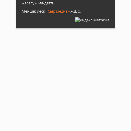
жасалуы міндетті.
Меншік иесі:
«Сыр медиа»
ЖШС.