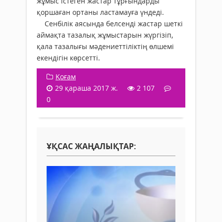
жұмыс істеген жастар тұрғындарды
қоршаған ортаны ластамауға үндеді.
Сенбілік аясында белсенді жастар шеткі
аймақта тазалық жұмыстарын жүргізіп,
қала тазалығы мәдениеттіліктің өлшемі
екендігін көрсетті.
Қоғам
29 қараша 2017 ж.
2 107
0
ҰҚСАС ЖАҢАЛЫҚТАР: