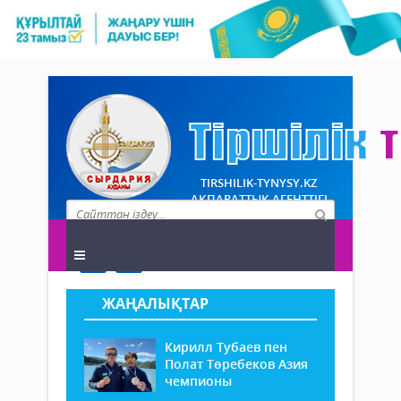
TIRSHILIK-TYNYSY.KZ
АҚПАРАТТЫҚ АГЕНТТІГІ
ЖАҢАЛЫҚТАР
Кирилл Тубаев пен
Полат Төребеков Азия
чемпионы