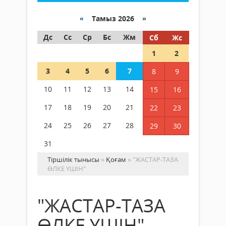
«
Тамыз 2026 »
Дс
Сс
Ср
Бс
Жм
Сб
Жс
1
2
3
4
5
6
7
8
9
10
11
12
13
14
15
16
17
18
19
20
21
22
23
24
25
26
27
28
29
30
31
Тіршілік тынысы
»
Қоғам
» "ЖАСТАР-ТАЗА
ӨЛКЕ ҮШІН"
"ЖАСТАР-ТАЗА
ӨЛКЕ ҮШІН"