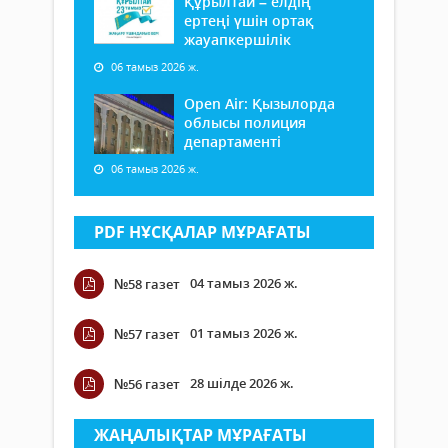
Құрылтай – елдің
ертеңі үшін ортақ
жауапкершілік
06 тамыз 2026 ж.
Open Air: Қызылорда
облысы полиция
департаменті
06 тамыз 2026 ж.
PDF НҰСҚАЛАР МҰРАҒАТЫ
04 тамыз 2026 ж.
№58 газет
01 тамыз 2026 ж.
№57 газет
28 шілде 2026 ж.
№56 газет
ЖАҢАЛЫҚТАР МҰРАҒАТЫ