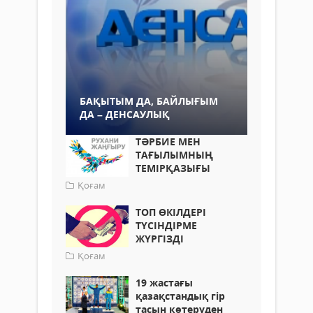
БАҚЫТЫМ ДА, БАЙЛЫҒЫМ
ДА – ДЕНСАУЛЫҚ
ТӘРБИЕ МЕН
ТАҒЫЛЫМНЫҢ
ТЕМІРҚАЗЫҒЫ
Қоғам
ТОП ӨКІЛДЕРІ
ТҮСІНДІРМЕ
ЖҮРГІЗДІ
Қоғам
19 жастағы
қазақстандық гір
тасын көтеруден