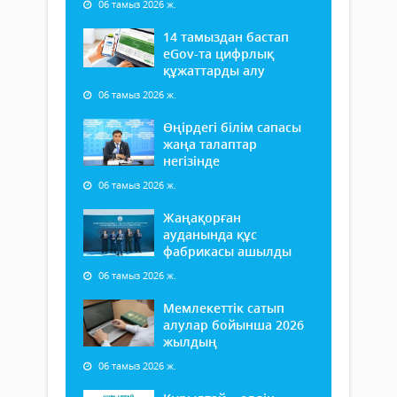
06 тамыз 2026 ж.
14 тамыздан бастап
еGov-та цифрлық
құжаттарды алу
06 тамыз 2026 ж.
Өңірдегі білім сапасы
жаңа талаптар
негізінде
06 тамыз 2026 ж.
Жаңақорған
ауданында құс
фабрикасы ашылды
06 тамыз 2026 ж.
Мемлекеттік сатып
алулар бойынша 2026
жылдың
06 тамыз 2026 ж.