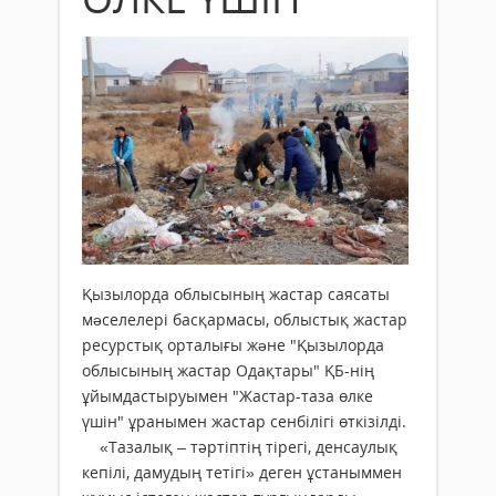
Қызылорда облысының жастар саясаты
мəселелері басқармасы, облыстық жастар
ресурстық орталығы жəне "Қызылорда
облысының жастар Одақтары" ҚБ-нің
ұйымдастыруымен "Жастар-таза өлке
үшін" ұранымен жастар сенбілігі өткізілді.
«Тазалық – тәртіптің тірегі, денсаулық
кепілі, дамудың тетігі» деген ұстаныммен