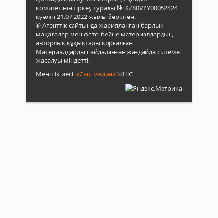
комитетінің тіркеу туралы № KZ80VPY00052424
куәлігі 21.07.2022 жылы берілген.
® Агенттік сайтында жарияланған барлық
мақалалар мен фото-бейне материалдардың
авторлық құқықтары қорғалған.
Материалдарды пайдаланған жағдайда сілтеме
жасалуы міндетті.
Меншік иесі:
«Сыр медиа»
ЖШС.