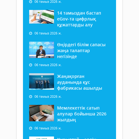
06 тамыз 2026 ж.
14 тамыздан бастап
еGov-та цифрлық
құжаттарды алу
06 тамыз 2026 ж.
Өңірдегі білім сапасы
жаңа талаптар
негізінде
06 тамыз 2026 ж.
Жаңақорған
ауданында құс
фабрикасы ашылды
06 тамыз 2026 ж.
Мемлекеттік сатып
алулар бойынша 2026
жылдың
06 тамыз 2026 ж.