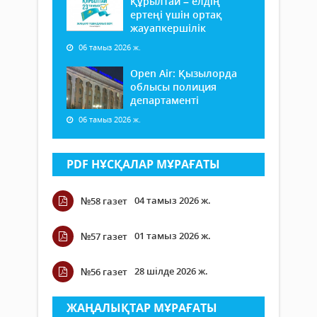
Құрылтай – елдің
ертеңі үшін ортақ
жауапкершілік
06 тамыз 2026 ж.
Open Air: Қызылорда
облысы полиция
департаменті
06 тамыз 2026 ж.
PDF НҰСҚАЛАР МҰРАҒАТЫ
04 тамыз 2026 ж.
№58 газет
01 тамыз 2026 ж.
№57 газет
28 шілде 2026 ж.
№56 газет
ЖАҢАЛЫҚТАР МҰРАҒАТЫ