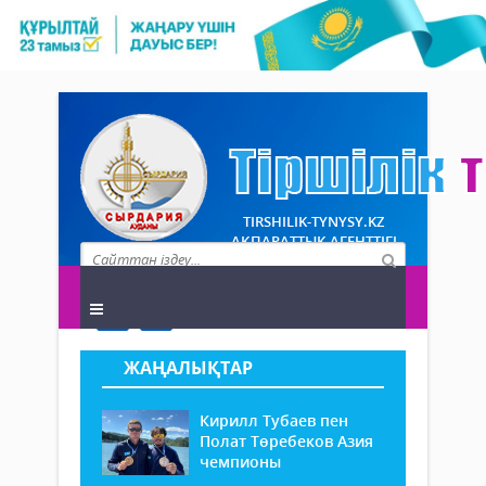
TIRSHILIK-TYNYSY.KZ
АҚПАРАТТЫҚ АГЕНТТІГІ
ЖАҢАЛЫҚТАР
Кирилл Тубаев пен
Полат Төребеков Азия
чемпионы