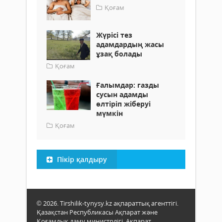
Қоғам
Жүрісі тез
адамдардың жасы
ұзақ болады
Қоғам
Ғалымдар: газды
сусын адамды
өлтіріп жіберуі
мүмкін
Қоғам
Пікір қалдыру
© 2026. Tirshilik-tynysy.kz ақпараттық агенттігі.
Қазақстан Республикасы Ақпарат және
Қоғамдық даму министрлігі, Ақпарат