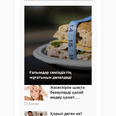
Ғалымдар семіздіктің
жұғатынын дәлелдеді
Жасөспірім шақта
безеулерді қалай
емдеу қажет.....
Қоғам
Қорыл деген не?