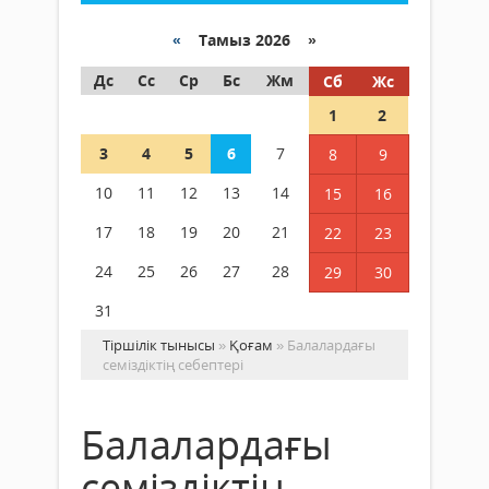
«
Тамыз 2026 »
Дс
Сс
Ср
Бс
Жм
Сб
Жс
1
2
3
4
5
6
7
8
9
10
11
12
13
14
15
16
17
18
19
20
21
22
23
24
25
26
27
28
29
30
31
Тіршілік тынысы
»
Қоғам
» Балалардағы
семіздіктің себептері
Балалардағы
семіздіктің