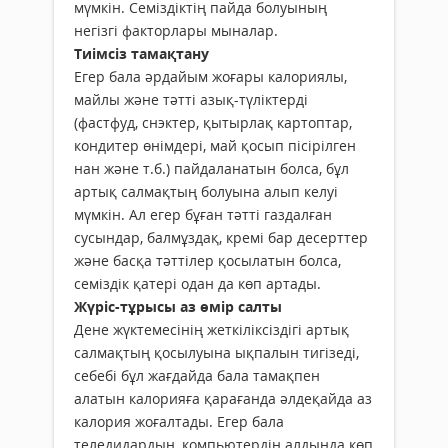
мүмкін. Семіздіктің пайда болуының
негізгі факторлары мыналар.
Тиімсіз тамақтану
Егер бала әрдайым жоғары калориялы,
майлы және тәтті азық-түліктерді
(фастфуд, снэктер, қытырлақ картоптар,
кондитер өнімдері, май қосып пісірілген
нан және т.б.) пайдаланатын болса, бұл
артық салмақтың болуына алып келуі
мүмкін. Ал егер бұған тәтті газдалған
сусындар, балмұздақ, кремі бар десерттер
және басқа тәттілер қосылатын болса,
семіздік қатері одан да көп артады.
Жүріс-тұрысы аз өмір салты
Дене жүктемесінің жеткіліксіздігі артық
салмақтың қосылуына ықпалын тигізеді,
себебі бұл жағдайда бала тамақпен
алатын калорияға қарағанда әлдеқайда аз
калория жоғалтады. Егер бала
теледидардың, компьютердің алдында көп