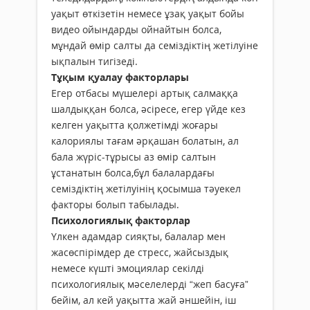
уақыт өткізетін немесе ұзақ уақыт бойы
видео ойындарды ойнайтын болса,
мұндай өмір салты да семіздіктің жетілуіне
ықпалын тигізеді.
Тұқым қуалау факторлары
Егер отбасы мүшелері артық салмаққа
шалдыққан болса, әсіресе, егер үйде кез
келген уақытта қолжетімді жоғары
калориялы тағам әрқашан болатын, ал
бала жүріс-тұрысы аз өмір салтын
ұстанатын болса,бұл балалардағы
семіздіктің жетілуінің қосымша тәуекел
факторы болып табылады.
Психологиялық факторлар
Үлкен адамдар сияқты, балалар мен
жасөспірімдер де стресс, жайсыздық
немесе күшті эмоциялар секілді
психологиялық мәселелерді “жеп басуға”
бейім, ал кей уақытта жай әншейін, іш