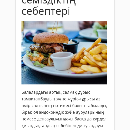
себептері
Балалардағы артық салмақ дұрыс
тамақтанбаудың және жүріс-тұрысы аз
өмір салтының нәтижесі болып табылады,
бірақ ол эндокриндік жүйе ауруларының
немесе денсаулығындағы басқа да күрделі
қиындықтардың себебінен де туындауы