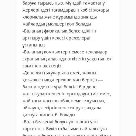
баруға тырысыңыз. Мұндай тамақтану
жерлеріндегі тағамдардың көбісі жоғары
клориялы және құрамында зиянды
майлардың мөлшері көп болады
-Баланың физикалық белсенділігін
арттыру үшін келесі ережелерді
ұстаныңыз
-Баланың компьютер немесе теледидар
экранының алдында өткізетін уақытын екі
сағатпен шектеңіз
-Дене жаттығуларына емес, жалпы
қозғалыстыққа ерекше мән беріңіз ––
бала міндетті түрді белгілі бір дене
жаттығулар кешенін орындауға тиіс емес,
жай ғана жасырынбақ немесе қуыспақ
ойнауға, секіргішпен секіруге, аққала
қалауға және т.б. болады
-Бала белсенді болуы үшін оған үлгі
көрсетіңіз. Бүкіл отбасымен айналысуға
болатын белсенді тынығудың түрін ойлап