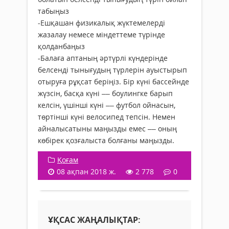
табыңыз
-Ешқашан физикалық жүктемелерді
жазалау немесе міндеттеме түрінде
қолданбаңыз
-Балаға аптаның әртүрлі күндерінде
белсенді тынығудың түрлерін ауыстырып
отыруға рұқсат беріңіз. Бір күні бассейнде
жүзсін, басқа күні –– боулингке барып
келсін, үшінші күні –– футбол ойнасын,
төртінші күні велосипед тепсін. Немен
айналысатыны маңызды емес –– оның
көбірек қозғалыста болғаны маңызды.
Қоғам
08 ақпан 2018 ж.
2 778
0
ҰҚСАС ЖАҢАЛЫҚТАР: