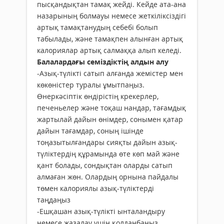
пысқандықтан тамақ жейді. Кейде ата-ана
назарының болмауы немесе жеткіліксіздігі
артық тамақтанудың себебі болып
табылады, және тамақпен алынған артық
калориялар артық салмаққа алып келеді.
Балалардағы семіздіктің алдын алу
-Азық-түлікті сатып алғанда жемістер мен
көкөністер туралы ұмытпаңыз.
Өнеркәсіптік өндірістің крекерлер,
печеньелер және тоқаш нандар, тағамдық
жартылай дайын өнімдер, сонымен қатар
дайын тағамдар, соның ішінде
тоңазытылғандары сияқты дайын азық-
түліктердің құрамында өте көп май және
қант болады, сондықтан оларды сатып
алмаған жөн. Олардың орнына пайдалы
төмен калориялы азық-түліктерді
таңдаңыз
-Ешқашан азық-түлікті ынталандыру
немесе жазалау үшін қолданбаңыз