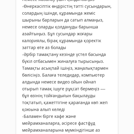
-Өнеркәсіптік өндірістің тәтті сусындарын,
солардың ішінде, құрамында жеміс
шырыны барларын да сатып алмаңыз,
немесе оларды қолдануды барынша
азайтыңыз. Бұл сусындар жоғары
калориялы, бірақ құрамында қоректік
заттар өте аз болады
-Әрбір тамақтану кезінде үстел басында
бүкіл отбасымен жиналуға тырысыңыз.
Тамақты асықпай ішіңіз, жаңалықтармен
бөлісіңіз. Балаға теледидар, компьютер
алдында немесе видео ойын ойнап
отырып тамақ ішуге рұқсат бермеңіз ––
бұл өзінің тойғандығын бақылауды
тоқтатып, қажеттігіне қарағанда көп жеп
қоюына алып келеді
-Баламен бірге кафе және
мейрамханаларға, әсіресе фастфуд
мейрамханаларына мүмкіндігінше аз