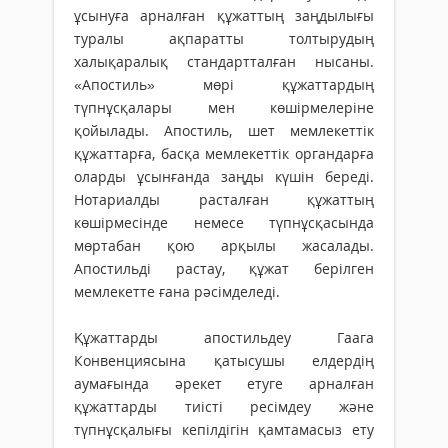
ұсынуға арналған құжаттың заңдылығы
туралы ақпаратты толтырудың
халықаралық стандартталған нысаны.
«Апостиль» мөрі құжаттардың
түпнұсқалары мен көшірмелеріне
қойылады. Апостиль, шет мемлекеттік
құжаттарға, басқа мемлекеттік органдарға
оларды ұсынғанда заңды күшін береді.
Нотариалды расталған құжаттың
көшірмесінде немесе түпнұсқасында
мөртабан қою арқылы жасалады.
Апостильді растау, құжат берілген
мемлекетте ғана рәсімделеді.
Құжаттарды апостильдеу Гаага
Конвенциясына қатысушы елдердің
аумағында әрекет етуге арналған
құжаттарды тиісті ресімдеу және
түпнұсқалығы кепілдігін қамтамасыз ету