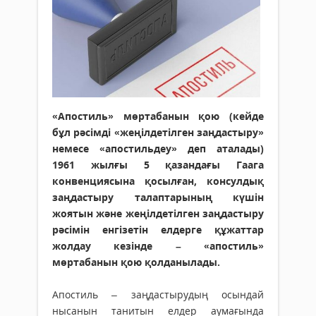
«Апостиль» мөртабанын қою (кейде
бұл рәсімді «жеңілдетілген заңдастыру»
немесе «апостильдеу» деп аталады)
1961 жылғы 5 қазандағы Гаага
конвенциясына қосылған, консулдық
заңдастыру талаптарының күшін
жоятын және жеңілдетілген заңдастыру
рәсімін енгізетін елдерге құжаттар
жолдау кезінде – «апостиль»
мөртабанын қою қолданылады.
Апостиль – заңдастырудың осындай
нысанын танитын елдер аумағында