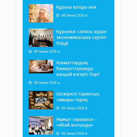
Құрыш қолды ана
08 тамыз 2026 ж.
Құрылыс саласы аудан
экономикасына серпін
берді
08 тамыз 2026 ж.
Азаматтардың
банкроттығында
қандай өзгеріс бар?
08 тамыз 2026 ж.
Шежірелі тарихтың
тамыры терең
08 тамыз 2026 ж.
Ақиқат таразысы –
«Абай жолында»
08 тамыз 2026 ж.