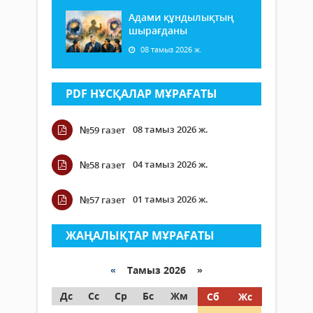
Адами құндылықтың
шырағданы
08 тамыз 2026 ж.
PDF НҰСҚАЛАР МҰРАҒАТЫ
08 тамыз 2026 ж.
№59 газет
04 тамыз 2026 ж.
№58 газет
01 тамыз 2026 ж.
№57 газет
ЖАҢАЛЫҚТАР МҰРАҒАТЫ
«
Тамыз 2026 »
Дс
Сс
Ср
Бс
Жм
Сб
Жс