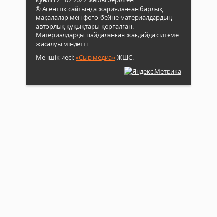
® Агенттік сайтында жарияланған барлық
мақалалар мен фото-бейне материалдардың
авторлық құқықтары қорғалған.
Материалдарды пайдаланған жағдайда сілтеме
жасалуы міндетті.
Меншік иесі:
«Сыр медиа»
ЖШС.