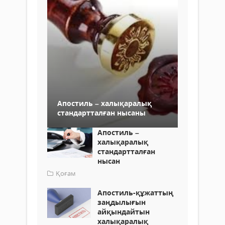
Апостиль – халықаралық
стандартталған нысаны
Апостиль –
халықаралық
стандартталған
нысан
Қоғам
Апостиль-құжаттың
заңдылығын
айқындайтын
халықаралық