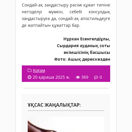
Сондай-ақ заңдастыру рәсімі құжат типіне
негізделуі мүмкін, себебі консулдық
заңдастыруға да, сондай-ақ апостильдеуге
де жатпайтын құжаттар бар.
Нұрхан Есенгелдіұлы,
Сырдария ауданық соты
әкімшісінің басшысы
Фото: Ашық дереккөзден
Қоғам
20 қараша 2025 ж.
369
0
ҰҚСАС ЖАҢАЛЫҚТАР: