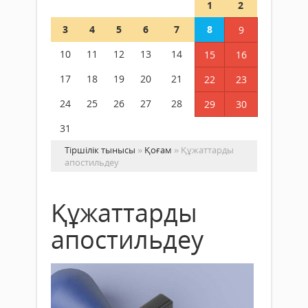
1
2
3
4
5
6
7
8
9
10
11
12
13
14
15
16
17
18
19
20
21
22
23
24
25
26
27
28
29
30
31
Тіршілік тынысы
»
Қоғам
» Құжаттарды
апостильдеу
Құжаттарды
апостильдеу