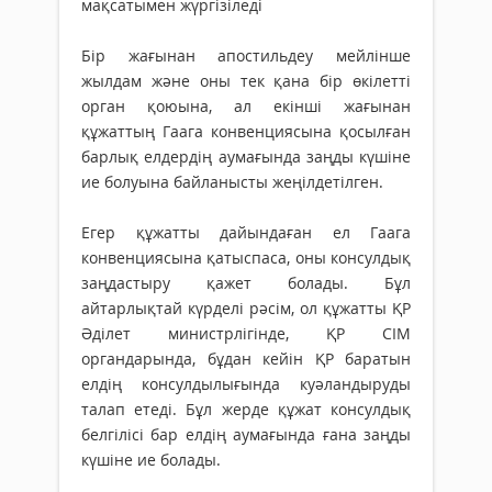
мақсатымен жүргізіледі
Бір жағынан апостильдеу мейлінше
жылдам және оны тек қана бір өкілетті
орган қоюына, ал екінші жағынан
құжаттың Гаага конвенциясына қосылған
барлық елдердің аумағында заңды күшіне
ие болуына байланысты жеңілдетілген.
Егер құжатты дайындаған ел Гаага
конвенциясына қатыспаса, оны консулдық
заңдастыру қажет болады. Бұл
айтарлықтай күрделі рәсім, ол құжатты ҚР
Әділет министрлігінде, ҚР СІМ
органдарында, бұдан кейін ҚР баратын
елдің консулдылығында куәландыруды
талап етеді. Бұл жерде құжат консулдық
белгілісі бар елдің аумағында ғана заңды
күшіне ие болады.