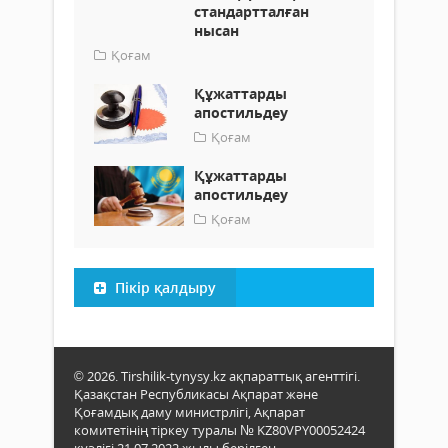
стандартталған
нысан
Қоғам
Құжаттарды
апостильдеу
Қоғам
Құжаттарды
апостильдеу
Қоғам
Пікір қалдыру
© 2026. Tirshilik-tynysy.kz ақпараттық агенттігі.
Қазақстан Республикасы Ақпарат және
Қоғамдық даму министрлігі, Ақпарат
комитетінің тіркеу туралы № KZ80VPY00052424
куәлігі 21.07.2022 жылы берілген.