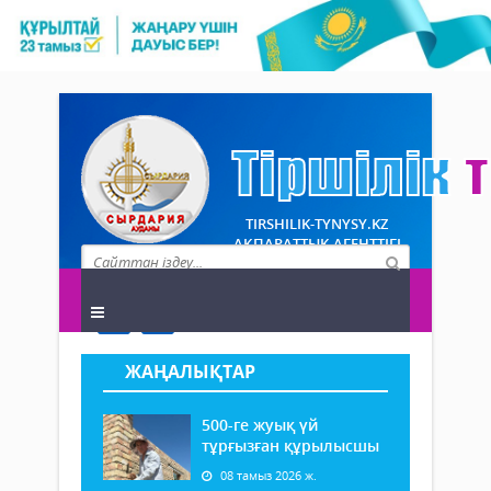
TIRSHILIK-TYNYSY.KZ
АҚПАРАТТЫҚ АГЕНТТІГІ
ЖАҢАЛЫҚТАР
500-ге жуық үй
тұрғызған құрылысшы
08 тамыз 2026 ж.