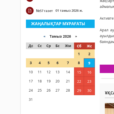
жақсар
аймағым
01 тамыз 2026 ж.
№57 газет
Активте
ЖАҢАЛЫҚТАР МҰРАҒАТЫ
Арал ау
ауылдық
«
Тамыз 2026 »
баяндам
Дс
Сс
Ср
Бс
Жм
Сб
Жс
1
2
3
4
5
6
7
8
9
10
11
12
13
14
15
16
17
18
19
20
21
22
23
24
25
26
27
28
29
30
ҰҚС
31