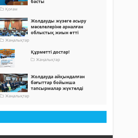
басты
Қоғам
Жолдауды жүзеге асыру
мәселелеріне арналған
облыстық жиын өтті
Жаңалықтар
Құрметті достар!
Жаңалықтар
Жолдауда айқындалған
бағыттар бойынша
тапсырмалар жүктелді
Жаңалықтар