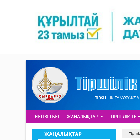
TIRSHILIK-TYNYSY.KZ 
НЕГІЗГІ БЕТ
ЖАҢАЛЫҚТАР
ТІРШІЛІК ТЫ
ЖАҢАЛЫҚТАР
Тірші