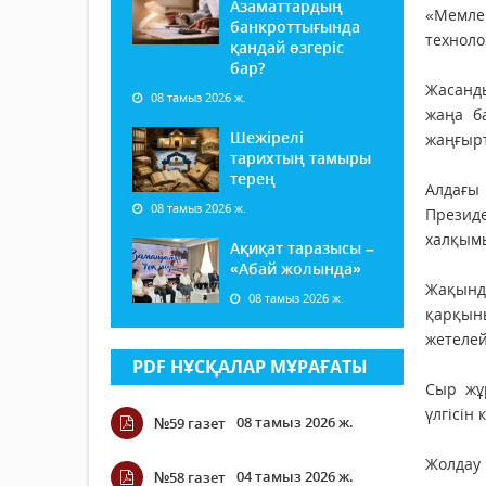
Азаматтардың
«Мемле
банкроттығында
техноло
қандай өзгеріс
бар?
Жасанды
08 тамыз 2026 ж.
жаңа б
Шежірелі
жаңғырт
тарихтың тамыры
терең
Алдағы
08 тамыз 2026 ж.
Президе
халқымы
Ақиқат таразысы –
«Абай жолында»
Жақынд
08 тамыз 2026 ж.
қарқын
жетелей
PDF НҰСҚАЛАР МҰРАҒАТЫ
Сыр жұ
үлгісін
08 тамыз 2026 ж.
№59 газет
Жолдау
04 тамыз 2026 ж.
№58 газет