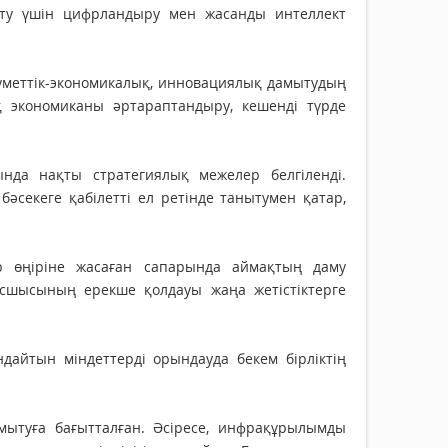
ту үшін цифрландыру мен жасанды интеллект
леуметтік-экономикалық, инновациялық дамытудың
экономиканы әртараптандыру, кешенді түрде
да нақты стратегиялық межелер белгіленді.
әсекеге қабілетті ел ретінде танытумен қатар,
 өңіріне жасаған сапарында аймақтың даму
сшысының ерекше қолдауы жаңа жетістіктерге
айтын міндеттерді орындауда бекем бірліктің
мытуға бағытталған. Әсіресе, инфрақұрылымды