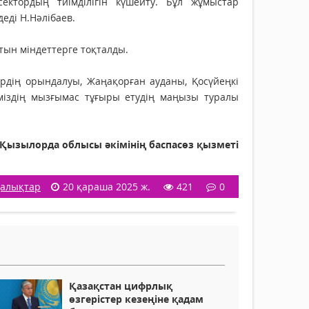
ектордың тиімділігін күшейту. Бұл жұмыстар
еді Н.Нәлібаев.
йтын міндеттерге тоқталды.
рдің орындалуы, Жаңақорған ауданы, Қосүйеңкі
іміздің мызғымас тұғыры етудің маңызы туралы
Қызылорда облысы әкімінің баспасөз қызметі
алықтар
20 қараша 2025 ж.
421
0
Қазақстан цифрлық
өзгерістер кезеңіне қадам