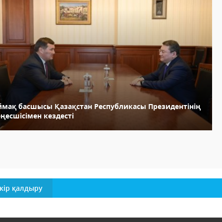
ймақ басшысы Қазақстан Республикасы Президентінің
ңесшісімен кездесті
кір қалдыру