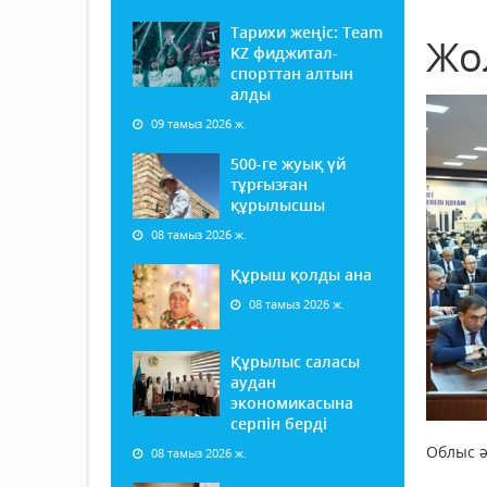
Тарихи жеңіс: Team
Жо
KZ фиджитал-
спорттан алтын
алды
09 тамыз 2026 ж.
500-ге жуық үй
тұрғызған
құрылысшы
08 тамыз 2026 ж.
Құрыш қолды ана
08 тамыз 2026 ж.
Құрылыс саласы
аудан
экономикасына
серпін берді
Облыс ә
08 тамыз 2026 ж.