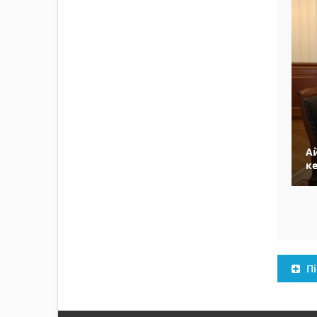
А
ке
Пі