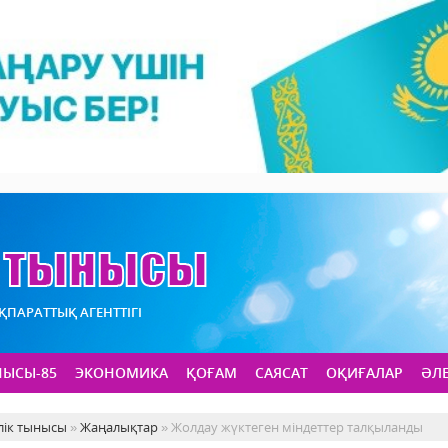
АҚПАРАТТЫҚ АГЕНТТІГІ
НЫСЫ-85
ЭКОНОМИКА
ҚОҒАМ
САЯСАТ
ОҚИҒАЛАР
ӘЛ
лік тынысы
»
Жаңалықтар
» Жолдау жүктеген міндеттер талқыланды