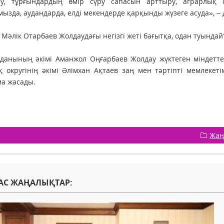
ту, тұрғындардың өмір сүру сапасын арттыру, аграрлық с
ызда, аудандарда, елді мекендерде қарқынды жүзеге асуда», – д
 Мәлік Отарбаев Жолдаудағы негізгі жеті бағытқа, одан туында
данының әкімі Аманжол Оңғарбаев Жолдау жүктеген міндетте
 округінің әкімі Әлімхан Ақтаев заң мен тәртіпті мемлекет
а жасады.
Жаң
АС ЖАҢАЛЫҚТАР: