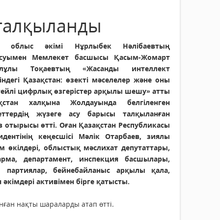
 талқыланды
ін облыс әкімі Нұрлыбек Нәлібаевтың
суымен Мемлекет басшысы Қасым-Жомарт
елұлы Тоқаевтың «Жасанды интеллект
ріндегі Қазақстан: өзекті мәселелер және оны
гейлі цифрлық өзгерістер арқылы шешу» атты
қстан халқына Жолдауында белгіленген
еттердің жүзеге асу барысы талқыланған
в отырысы өтті. Оған Қазақстан Республикасы
идентінің кеңесшісі Мәлік Отарбаев, зиялы
м өкілдері, облыстық мәслихат депутаттары,
арма, департамент, инспекция басшылары,
и партиялар, бейнебайланыс арқылы қала,
 әкімдері активімен бірге қатысты.
ған нақты шараларды атап өтті.