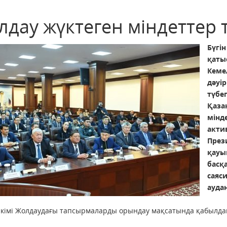
лдау жүктеген міндеттер
Бүг
қаты
Кем
дәуі
түбе
Қаза
мінд
акти
През
қауы
басқ
саяс
аудан
кімі Жолдаудағы тапсырмаларды орындау мақсатында қабылдан