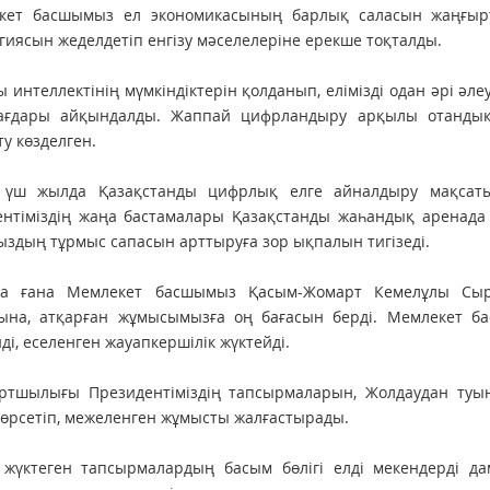
кет басшымыз ел экономикасының барлық саласын жаңғыр
гиясын жеделдетіп енгізу мәселелеріне ерекше тоқталды.
 интеллектінің мүмкіндіктерін қолданып, елімізді одан әрі ә
ағдары айқындалды. Жаппай цифрландыру арқылы отандық 
у көзделген.
 үш жылда Қазақстанды цифрлық елге айналдыру мақсатын
нтіміздің жаңа бастамалары Қазақстанды жаһандық аренада б
здың тұрмыс сапасын арттыруға зор ықпалын тигізеді.
а ғана Мемлекет басшымыз Қасым-Жомарт Кемелұлы Сыр
ына, атқарған жұмысымызға оң бағасын берді. Мемлекет ба
ді, еселенген жауапкершілік жүктейді.
ртшылығы Президентіміздің тапсырмаларын, Жолдаудан туынд
 көрсетіп, межеленген жұмысты жалғастырады.
 жүктеген тапсырмалардың басым бөлігі елді мекендерді да