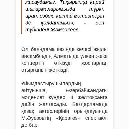
жасаудамыз. Тақырыпқа қарай
шығармаларымызда түркі,
иран, өзбек, қытай мотивтерін
де қолданамыз», - деп
түйіндеді Жәменкеев.
Ол баяндама кезінде келесі жылы
ансамбльдің Алматыда үлкен жеке
концертін өткізуді жоспарлап
отырғанын жеткізді.
Ұйымдастырушылардың
айтуынша, Әзербайжандағы
мәдениет күндері 4 желтоқсанға
дейін жалғасады. Бағдарламада
қазақ актерлерінің орындауында
М.Әуезовтің «Қарагөз» спектаклі
де бар.