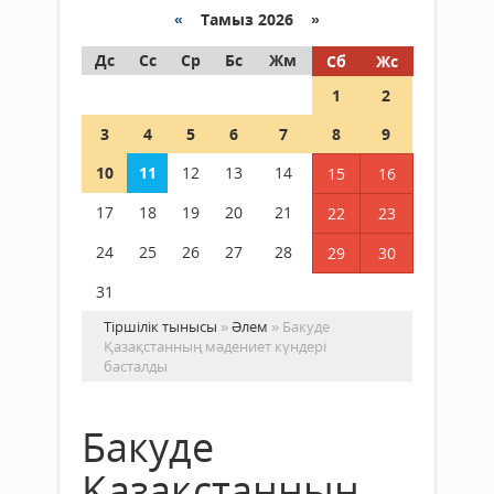
«
Тамыз 2026 »
Дс
Сс
Ср
Бс
Жм
Сб
Жс
1
2
3
4
5
6
7
8
9
10
11
12
13
14
15
16
17
18
19
20
21
22
23
24
25
26
27
28
29
30
31
Тіршілік тынысы
»
Әлем
» Бакуде
Қазақстанның мәдениет күндері
басталды
Бакуде
Қазақстанның