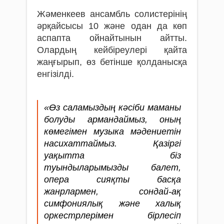
Жәменкеев ансамбль солистерінің
әрқайсысы 10 және одан да көп
аспапта ойнайтынын айтты.
Олардың кейбіреулері қайта
жаңғырып, өз бетінше қолданысқа
енгізілді.
«Өз саламыздың кәсіби маманы
болуды армандаймыз, оның
көмегімен музыка мәдениетін
насихаттаймыз. Қазіргі
уақытта біз
туындыларымызды балет,
опера сияқты басқа
жанрлармен, сондай-ақ
симфониялық және халық
оркестрлерімен бірлесіп