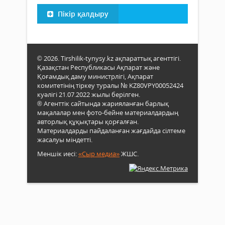
Пікір қалдыру
© 2026. Tirshilik-tynysy.kz ақпараттық агенттігі.
Қазақстан Республикасы Ақпарат және
Қоғамдық даму министрлігі, Ақпарат
комитетінің тіркеу туралы № KZ80VPY00052424
куәлігі 21.07.2022 жылы берілген.
® Агенттік сайтында жарияланған барлық
мақалалар мен фото-бейне материалдардың
авторлық құқықтары қорғалған.
Материалдарды пайдаланған жағдайда сілтеме
жасалуы міндетті.
Меншік иесі:
«Сыр медиа»
ЖШС.