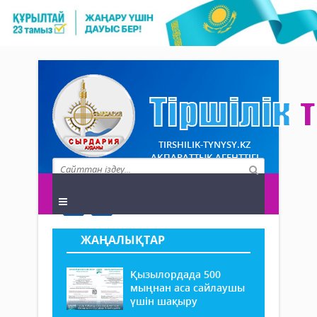
TIRSHILIK-TYNYSY.KZ
АҚПАРАТТЫҚ АГЕНТТІГІ
ЖАҢАЛЫҚТАР
Қызылордада 500
мыңнан аса сайлаушы
үшін шақыру