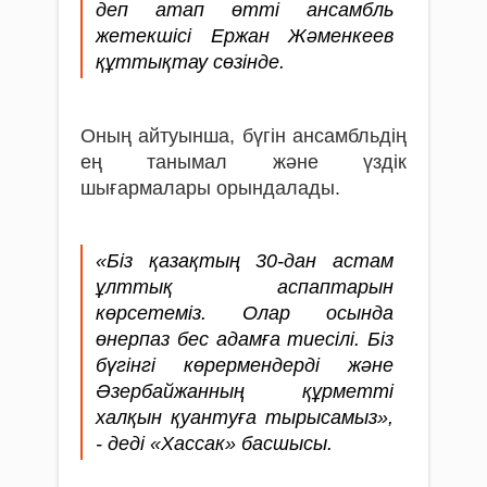
деп атап өтті ансамбль
жетекшісі Ержан Жәменкеев
құттықтау сөзінде.
Оның айтуынша, бүгін ансамбльдің
ең танымал және үздік
шығармалары орындалады.
«Біз қазақтың 30-дан астам
ұлттық аспаптарын
көрсетеміз. Олар осында
өнерпаз бес адамға тиесілі. Біз
бүгінгі көрермендерді және
Әзербайжанның құрметті
халқын қуантуға тырысамыз»,
- деді «Хассак» басшысы.