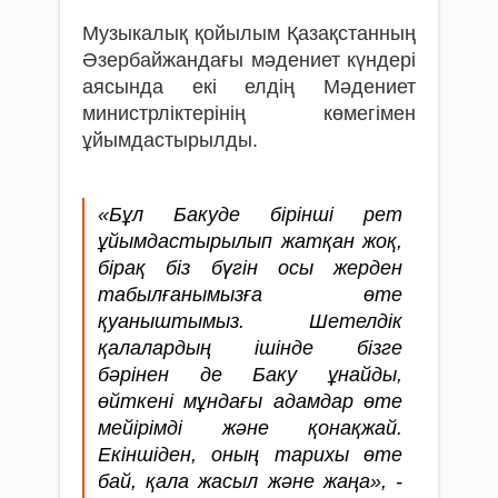
Музыкалық қойылым Қазақстанның
Әзербайжандағы мәдениет күндері
аясында екі елдің Мәдениет
министрліктерінің көмегімен
ұйымдастырылды.
«Бұл Бакуде бірінші рет
ұйымдастырылып жатқан жоқ,
бірақ біз бүгін осы жерден
табылғанымызға өте
қуаныштымыз. Шетелдік
қалалардың ішінде бізге
бәрінен де Баку ұнайды,
өйткені мұндағы адамдар өте
мейірімді және қонақжай.
Екіншіден, оның тарихы өте
бай, қала жасыл және жаңа», -