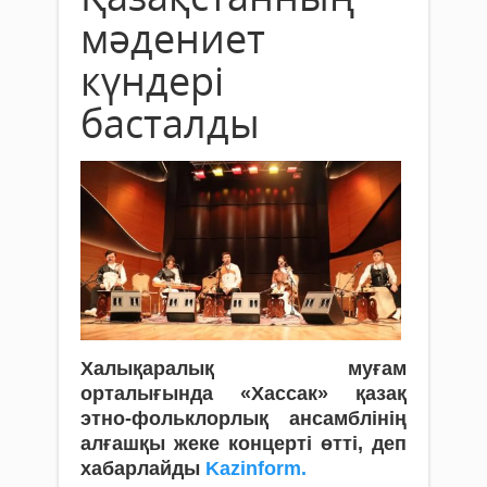
мәдениет
күндері
басталды
Халықаралық муғам
орталығында «Хассак» қазақ
этно-фольклорлық ансамблінің
алғашқы жеке концерті өтті, деп
хабарлайды
Kazinform.