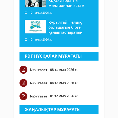
ХҚКО-ларда 1,5
миллионнан астам
10 тамыз 2026 ж.
Құрылтай – елдің
болашағын бірге
қалыптастыратын
10 тамыз 2026 ж.
PDF НҰСҚАЛАР МҰРАҒАТЫ
08 тамыз 2026 ж.
№59 газет
04 тамыз 2026 ж.
№58 газет
01 тамыз 2026 ж.
№57 газет
ЖАҢАЛЫҚТАР МҰРАҒАТЫ