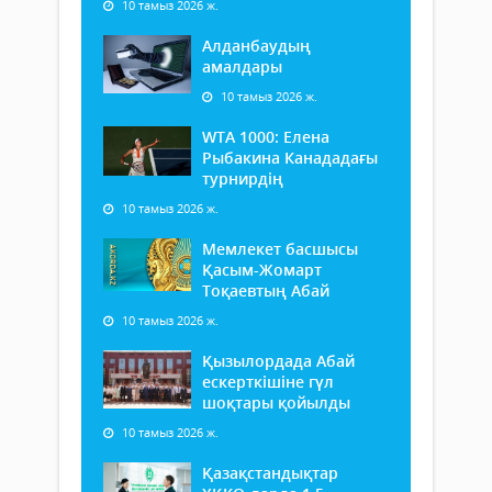
10 тамыз 2026 ж.
Алданбаудың
амалдары
10 тамыз 2026 ж.
WTA 1000: Елена
Рыбакина Канададағы
турнирдің
10 тамыз 2026 ж.
Мемлекет басшысы
Қасым-Жомарт
Тоқаевтың Абай
10 тамыз 2026 ж.
Қызылордада Абай
ескерткішіне гүл
шоқтары қойылды
10 тамыз 2026 ж.
Қазақстандықтар