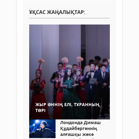
ҰҚСАС ЖАҢАЛЫҚТАР:
ЖЫР ӘННІҢ ЕЛІ, ТҰРАННЫҢ
ТӨРІ
Лондонда Димаш
Құдайбергеннің
алғашқы жеке