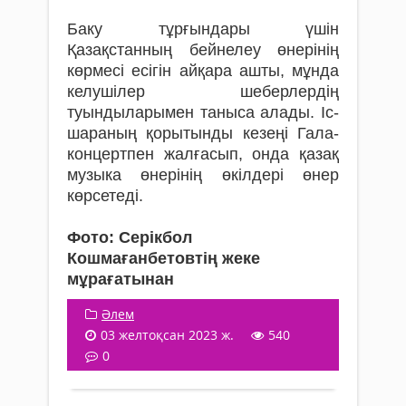
Баку тұрғындары үшін
Қазақстанның бейнелеу өнерінің
көрмесі есігін айқара ашты, мұнда
келушілер шеберлердің
туындыларымен таныса алады. Іс-
шараның қорытынды кезеңі Гала-
концертпен жалғасып, онда қазақ
музыка өнерінің өкілдері өнер
көрсетеді.
Фото: Серікбол
Кошмағанбетовтің жеке
мұрағатынан
Әлем
03 желтоқсан 2023 ж.
540
0