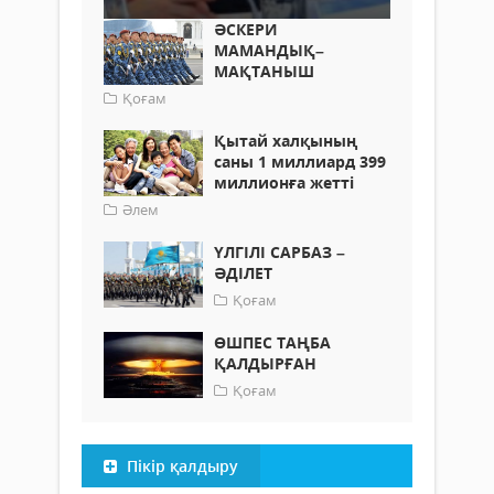
ӘСКЕРИ
МАМАНДЫҚ–
МАҚТАНЫШ
Қоғам
Қытай халқының
саны 1 миллиард 399
миллионға жетті
Әлем
ҮЛГІЛІ САРБАЗ –
ӘДІЛЕТ
Қоғам
ӨШПЕС ТАҢБА
ҚАЛДЫРҒАН
Қоғам
Пікір қалдыру