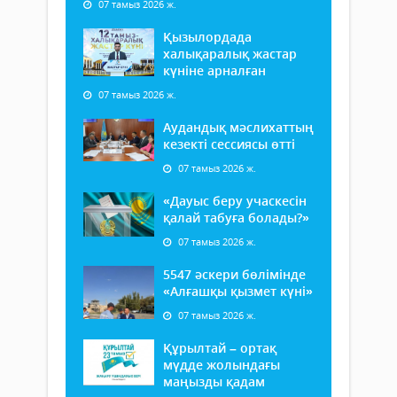
07 тамыз 2026 ж.
Қызылордада
халықаралық жастар
күніне арналған
07 тамыз 2026 ж.
Аудандық мәслихаттың
кезекті сессиясы өтті
07 тамыз 2026 ж.
«Дауыс беру учаскесін
қалай табуға болады?»
07 тамыз 2026 ж.
5547 әскери бөлімінде
«Алғашқы қызмет күні»
07 тамыз 2026 ж.
Құрылтай – ортақ
мүдде жолындағы
маңызды қадам