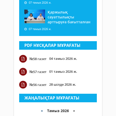
07 тамыз 2026 ж.
Қаржылық
сауаттылықты
арттыруға бағытталған
07 тамыз 2026 ж.
PDF НҰСҚАЛАР МҰРАҒАТЫ
04 тамыз 2026 ж.
№58 газет
01 тамыз 2026 ж.
№57 газет
28 шілде 2026 ж.
№56 газет
ЖАҢАЛЫҚТАР МҰРАҒАТЫ
«
Тамыз 2026 »