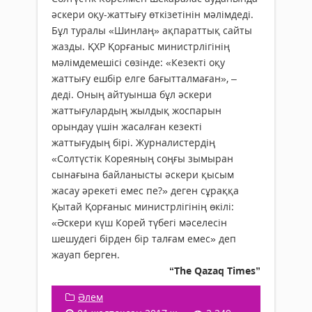
әскери оқу-жаттығу өткізетінін мәлімдеді.
Бұл туралы «Шинлаң» ақпараттық сайты
жазды. ҚХР Қорғаныс министрлігінің
мәлімдемешісі сөзінде: «Кезекті оқу
жаттығу ешбір елге бағытталмаған», –
деді. Оның айтуынша бұл әскери
жаттығулардың жылдық жоспарын
орындау үшін жасалған кезекті
жаттығудың бірі. Журналистердің
«Солтүстік Кореяның соңғы зымыран
сынағына байланысты әскери қысым
жасау әрекеті емес пе?» деген сұраққа
Қытай Қорғаныс министрлігінің өкілі:
«Әскери күш Корей түбегі мәселесін
шешудегі бірден бір талғам емес» деп
жауап берген.
“The Qazaq Times”
Әлем