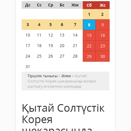
Дс
Сс
Ср
Бс
Жм
Сб
Жс
1
2
3
4
5
6
7
8
9
10
11
12
13
14
15
16
17
18
19
20
21
22
23
24
25
26
27
28
29
30
31
Тіршілік тынысы
»
Әлем
» Қытай
Солтүстік Корея шекарасында әскери
жаттығу өткізетінін мәлімдеді
Қытай Солтүстік
Корея
шекарасында