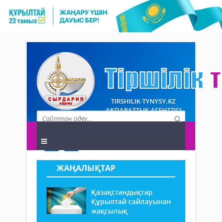
TIRSHILIK-TYNYSY.KZ
АҚПАРАТТЫҚ АГЕНТТІГІ
ЖАҢАЛЫҚТАР
Қазақстандықтар
Құрылтай сайлауынан
жақсылық