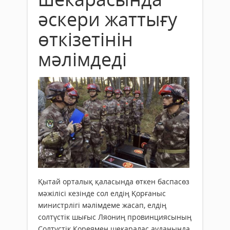
әскери жаттығу
өткізетінін
мәлімдеді
Қытай орталық қаласында өткен баспасөз
мәжілісі кезінде сол елдің Қорғаныс
министрлігі мәлімдеме жасап, елдің
солтүстік шығыс Ляониң провинциясының
Солтүстік Кореямен шекаралас ауданында