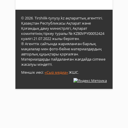
© 2026. Tirshilik-tynysy.kz ақпараттық агенттігі.
Қазақстан Республикасы Ақпарат және
Қоғамдық даму министрлігі, Ақпарат
комитетінің тіркеу туралы № KZ80VPY00052424
куәлігі 21.07.2022 жылы берілген.
® Агенттік сайтында жарияланған барлық
мақалалар мен фото-бейне материалдардың
авторлық құқықтары қорғалған.
Материалдарды пайдаланған жағдайда сілтеме
жасалуы міндетті.
Меншік иесі:
«Сыр медиа»
ЖШС.