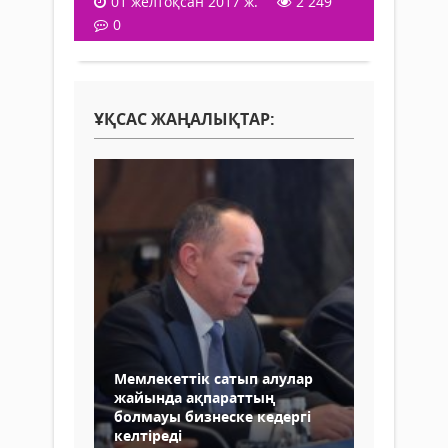
01 желтоқсан 2017 ж.
2 249
0
ҰҚСАС ЖАҢАЛЫҚТАР:
Мемлекеттік сатып алулар
жайында ақпараттың
болмауы бизнеске кедергі
келтіреді