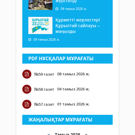
жүргізілді
09 тамыз 2026 ж.
Құрметті жерлестер!
Құрылтай сайлауы –
маңызды
09 тамыз 2026 ж.
PDF НҰСҚАЛАР МҰРАҒАТЫ
08 тамыз 2026 ж.
№59 газет
04 тамыз 2026 ж.
№58 газет
01 тамыз 2026 ж.
№57 газет
ЖАҢАЛЫҚТАР МҰРАҒАТЫ
«
Тамыз 2026 »