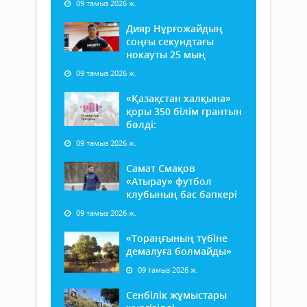
09 тамыз 2026 ж.
Дияр Нұрғожайдың
соңғы секундтағы
нокауты 25 мың
09 тамыз 2026 ж.
«Қазақстан халқына»
қоры 350 білім грантын
бөлді:
09 тамыз 2026 ж.
Самат Смақов
«Атырау» футбол
клубының бас бапкері
09 тамыз 2026 ж.
«Тораңғының түбіне
демалуға болмайды»
09 тамыз 2026 ж.
Сенбілік жұмыстары