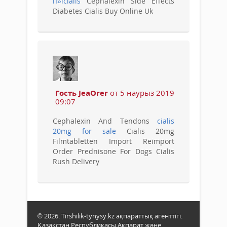
п»їcialis
Cephalexin Side Effects
Diabetes Cialis Buy Online Uk
Гость JeaOrer
от 5 наурыз 2019
09:07
Cephalexin And Tendons
cialis
20mg for sale
Cialis 20mg
Filmtabletten Import Reimport
Order Prednisone For Dogs Cialis
Rush Delivery
© 2026. Tirshilik-tynysy.kz ақпараттық агенттігі.
Қазақстан Республикасы Ақпарат және