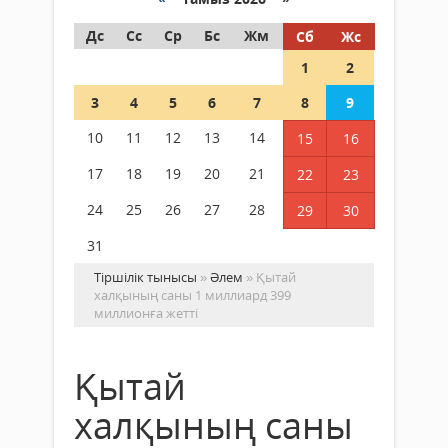
Дс
Сс
Ср
Бс
Жм
Сб
Жс
1
2
3
4
5
6
7
8
9
10
11
12
13
14
15
16
17
18
19
20
21
22
23
24
25
26
27
28
29
30
31
Тіршілік тынысы
»
Әлем
» Қытай
халқының саны 1 миллиард 399
миллионға жетті
Қытай
халқының саны