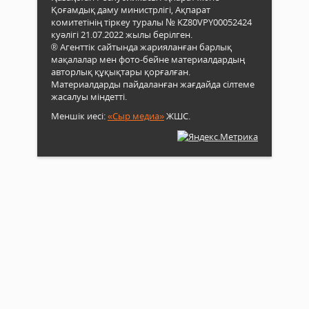
Қоғамдық даму министрлігі, Ақпарат
комитетінің тіркеу туралы № KZ80VPY00052424
куәлігі 21.07.2022 жылы берілген.
® Агенттік сайтында жарияланған барлық
мақалалар мен фото-бейне материалдардың
авторлық құқықтары қорғалған.
Материалдарды пайдаланған жағдайда сілтеме
жасалуы міндетті.
Меншік иесі:
«Сыр медиа»
ЖШС.