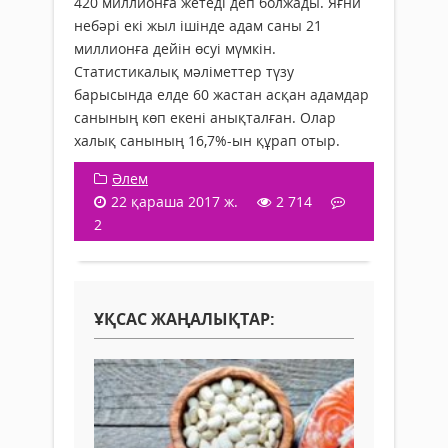
420 миллионға жетеді деп болжады. Яғни
небәрі екі жыл ішінде адам саны 21
миллионға дейін өсуі мүмкін.
Статистикалық мәліметтер түзу
барысында елде 60 жастан асқан адамдар
санының көп екені анықталған. Олар
халық санының 16,7%-ын құрап отыр.
Әлем
22 қараша 2017 ж.
2 714
2
ҰҚСАС ЖАҢАЛЫҚТАР: