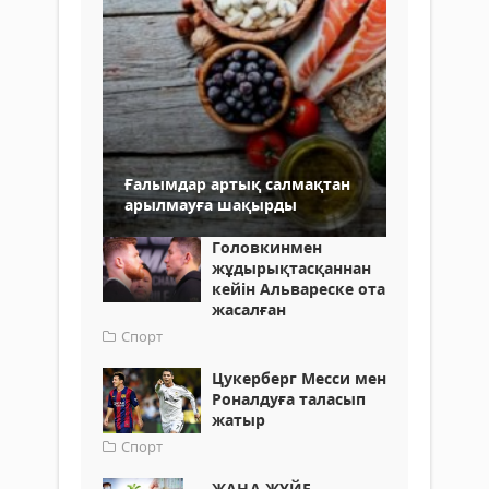
Ғалымдар артық салмақтан
арылмауға шақырды
Головкинмен
жұдырықтасқаннан
кейін Альвареске ота
жасалған
Спорт
Цукерберг Месси мен
Роналдуға таласып
жатыр
Спорт
ЖАҢА ЖҮЙЕ