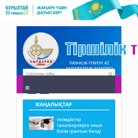
TIRSHILIK-TYNYSY.KZ
АҚПАРАТТЫҚ АГЕНТТІГІ
ЖАҢАЛЫҚТАР
Әкімдіктер
талапкерлерге неше
білім грантын бөлді