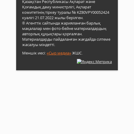
Қазақстан Республикасы Ақпарат және
Қоғамдық даму министрлігі, Ақпарат
комитетінің тіркеу туралы № KZ80VPY00052424
куәлігі 21.07.2022 жылы берілген.
® Агенттік сайтында жарияланған барлық
мақалалар мен фото-бейне материалдардың
авторлық құқықтары қорғалған.
Материалдарды пайдаланған жағдайда сілтеме
жасалуы міндетті.
Меншік иесі:
«Сыр медиа»
ЖШС.