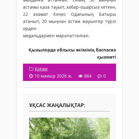
астамы қаза тауып, хабар-ошарсыз кеткен,
22 азамат Кеңес Одағының Батыры
атанып, 20 мыңнан астам жауынгер түрлі
орден-
медальдармен марапатталған.
Қызылорда облысы әкімінің баспасөз
қызметі
Қоғам
10 мамыр 2026 ж.
884
0
ҰҚСАС ЖАҢАЛЫҚТАР: