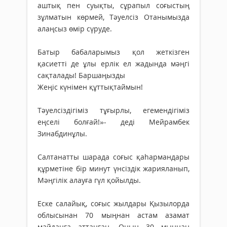
аштық пен суықты, сұрапыл соғыстың
зұлматын көрмей, Тәуелсіз Отанымызда
алаңсыз өмір сүруде.
Батыр бабаларымыз қол жеткізген
қасиетті де ұлы ерлік ел жадында мәңгі
сақталады! Баршаңызды
Жеңіс күнімен құттықтаймын!
Тәуелсіздігіміз тұғырлы, егемендігіміз
еңселі болғай!»- деді Мейрамбек
Зинабдинұлы.
Салтанатты шарада соғыс қаhармандары
құрметіне бір минут үнсіздік жарияланып,
Мәңгілік алауға гүл қойылды.
Еске салайық, соғыс жылдары Қызылорда
облысынан 70 мыңнан астам азамат
майданға аттанған. Оның 30 мыңнан