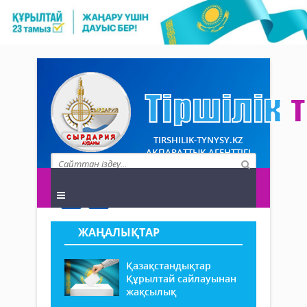
TIRSHILIK-TYNYSY.KZ
АҚПАРАТТЫҚ АГЕНТТІГІ
ЖАҢАЛЫҚТАР
Қазақстандықтар
Құрылтай сайлауынан
жақсылық