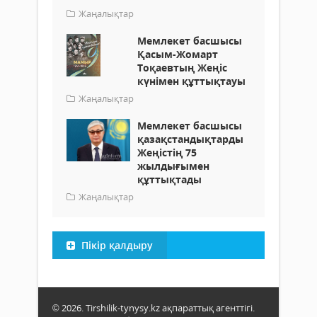
Жаңалықтар
Мемлекет басшысы
Қасым-Жомарт
Тоқаевтың Жеңіс
күнімен құттықтауы
Жаңалықтар
Мемлекет басшысы
қазақстандықтарды
Жеңістің 75
жылдығымен
құттықтады
Жаңалықтар
Пікір қалдыру
© 2026. Tirshilik-tynysy.kz ақпараттық агенттігі.