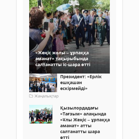
«Жеңіс жолы – ұрпаққа
аманат» тақырыбында
салтанатты іс-шара өтті
Президент: «Ерлік
ешқашан
ескірмейді»
Жаңалықтар
Қызылордадағы
«Тағзым» алаңында
«Ұлы Жеңіс – ұрпаққа
аманат» атты
салтанатты шара
өтті