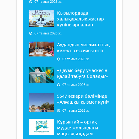
07 тамыз 2026 ж.
Қызылордада
халықаралық жастар
күніне арналған
07 тамыз 2026 ж.
Аудандық мәслихаттың
кезекті сессиясы өтті
07 тамыз 2026 ж.
«Дауыс беру учаскесін
қалай табуға болады?»
07 тамыз 2026 ж.
5547 әскери бөлімінде
«Алғашқы қызмет күні»
07 тамыз 2026 ж.
Құрылтай – ортақ
мүдде жолындағы
маңызды қадам