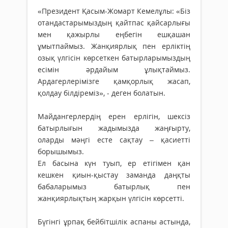
«Президент Қасым-Жомарт Кемелұлы: «Біз
отандастарымыздың қайтпас қайсарлығы
мен қажырлы еңбегін ешқашан
ұмытпаймыз. Жанқиярлық пен ерліктің
озық үлгісін көрсеткен батырларымыздың
есімін әрдайым ұлықтаймыз.
Ардагерлерімізге қамқорлық жасап,
қолдау білдіреміз», - деген болатын.
Майдангерлердің ерен ерлігін, шексіз
батырлығын жадымызда жаңғырту,
оларды мәңгі есте сақтау – қасиетті
борышымыз.
Ел басына күн туып, ер етігімен қан
кешкен қиын-қыстау заманда даңқты
бабаларымыз батырлық пен
жанқиярлықтың жарқын үлгісін көрсетті.
Бүгінгі ұрпақ бейбітшілік аспаны астында,