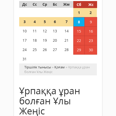
Дс
Сс
Ср
Бс
Жм
Сб
Жс
1
2
3
4
5
6
7
8
9
10
11
12
13
14
15
16
17
18
19
20
21
22
23
24
25
26
27
28
29
30
31
Тіршілік тынысы
»
Қоғам
» Ұрпаққа ұран
болған Ұлы Жеңіс
Ұрпаққа ұран
болған Ұлы
Жеңіс