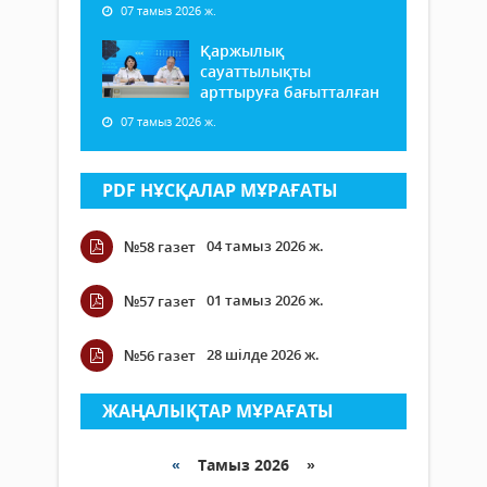
07 тамыз 2026 ж.
Қаржылық
сауаттылықты
арттыруға бағытталған
07 тамыз 2026 ж.
PDF НҰСҚАЛАР МҰРАҒАТЫ
04 тамыз 2026 ж.
№58 газет
01 тамыз 2026 ж.
№57 газет
28 шілде 2026 ж.
№56 газет
ЖАҢАЛЫҚТАР МҰРАҒАТЫ
«
Тамыз 2026 »