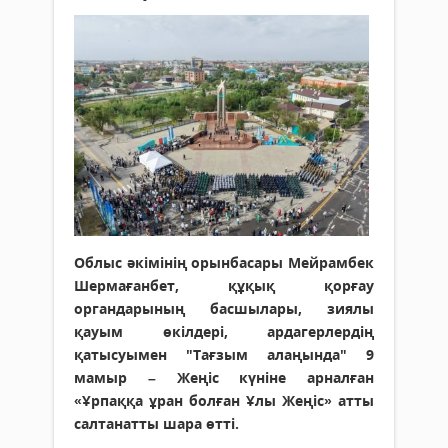
Облыс әкімінің орынбасары Мейрамбек
Шермағанбет, құқық қорғау
органдарының басшылары, зиялы
қауым өкілдері, ардагерлердің
қатысуымен "Тағзым алаңында" 9
мамыр – Жеңіс күніне арналған
«Ұрпаққа ұран болған Ұлы Жеңіс» атты
салтанатты шара өтті.