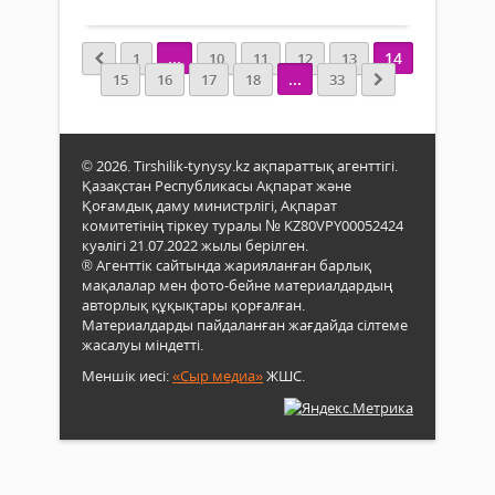
итті
үйде
көбе
төрт
жас
түлі
...
14
1
10
11
12
13
емес
баст
...
15
16
17
18
33
Бұл
сұра
мәсе
хал
тура
үшін
бұға
сала
© 2026. Tirshilik-tynysy.kz ақпараттық агенттігі.
дейі
мам
Қазақстан Республикасы Ақпарат және
сара
орн
Қоғамдық даму министрлігі, Ақпарат
сара
тіпті
комитетінің тіркеу туралы № KZ80VPY00052424
ауда
ерек
куәлігі 21.07.2022 жылы берілген.
газе
® Агенттік сайтында жарияланған барлық
Расы
мақа
мақалалар мен фото-бейне материалдардың
қолд
жари
авторлық құқықтары қорғалған.
мал
едік.
Материалдарды пайдаланған жағдайда сілтеме
ауру
Тақ
жасалуы міндетті.
болс
әлі
оны
Меншік иесі:
«Сыр медиа»
ЖШС.
де
дерт
ауқы
адам
Осы
жұқп
мәсе
қойм
қазі
Ода
Пар