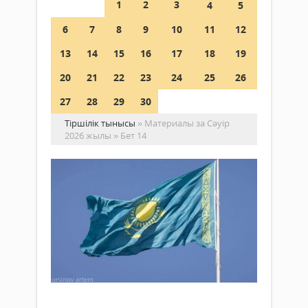
1
2
3
4
5
6
7
8
9
10
11
12
13
14
15
16
17
18
19
20
21
22
23
24
25
26
27
28
29
30
Тіршілік тынысы
» Материалы за Сәуір
2026 жылы » Бет 14
Қа
әл
ең
ба
ел
Жаңалықтар
ре
19 сәуір
33-
2026 ж.
ор
183
0
көт
Толығырақ