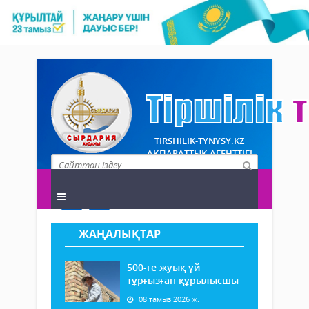
TIRSHILIK-TYNYSY.KZ
АҚПАРАТТЫҚ АГЕНТТІГІ
ЖАҢАЛЫҚТАР
500-ге жуық үй
тұрғызған құрылысшы
08 тамыз 2026 ж.