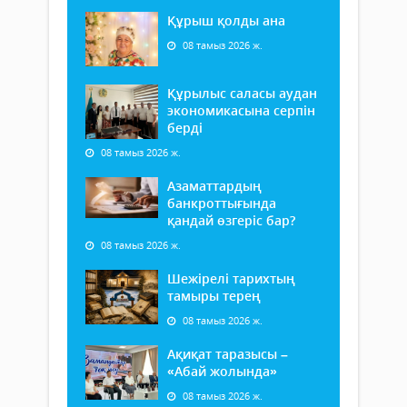
Құрыш қолды ана
08 тамыз 2026 ж.
Құрылыс саласы аудан
экономикасына серпін
берді
08 тамыз 2026 ж.
Азаматтардың
банкроттығында
қандай өзгеріс бар?
08 тамыз 2026 ж.
Шежірелі тарихтың
тамыры терең
08 тамыз 2026 ж.
Ақиқат таразысы –
«Абай жолында»
08 тамыз 2026 ж.