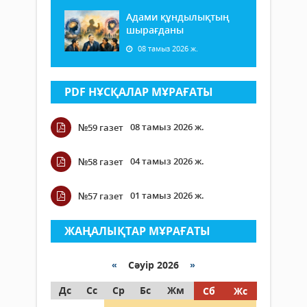
Адами құндылықтың
шырағданы
08 тамыз 2026 ж.
PDF НҰСҚАЛАР МҰРАҒАТЫ
08 тамыз 2026 ж.
№59 газет
04 тамыз 2026 ж.
№58 газет
01 тамыз 2026 ж.
№57 газет
ЖАҢАЛЫҚТАР МҰРАҒАТЫ
«
Сәуір 2026
»
Дс
Сс
Ср
Бс
Жм
Сб
Жс