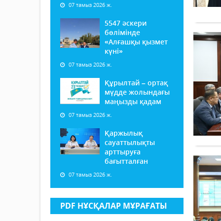
07 тамыз 2026 ж.
5547 әскери
бөлімінде
«Алғашқы қызмет
күні»
07 тамыз 2026 ж.
Құрылтай – ортақ
мүдде жолындағы
маңызды қадам
07 тамыз 2026 ж.
Қаржылық
сауаттылықты
арттыруға
бағытталған
07 тамыз 2026 ж.
PDF НҰСҚАЛАР МҰРАҒАТЫ