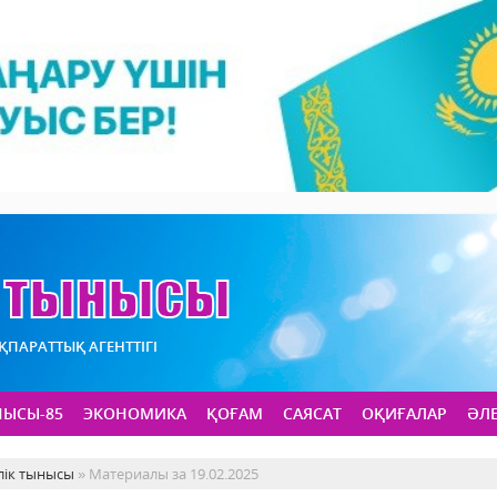
АҚПАРАТТЫҚ АГЕНТТІГІ
НЫСЫ-85
ЭКОНОМИКА
ҚОҒАМ
САЯСАТ
ОҚИҒАЛАР
ӘЛ
лік тынысы
» Материалы за 19.02.2025