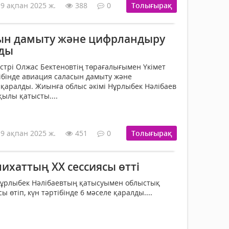
19 ақпан 2025 ж.
388
0
Толығырақ
ын дамыту және цифрландыру
лды
стрі Олжас Бектеновтің төрағалығымен Үкімет
тібінде авиация саласын дамыту және
қаралды. Жиынға облыс әкімі Нұрлыбек Нәлібаев
ылы қатысты....
19 ақпан 2025 ж.
451
0
Толығырақ
ихаттың ХХ сессиясы өтті
Нұрлыбек Нәлібаевтың қатысуымен облыстық
 өтіп, күн тәртібінде 6 мәселе қаралды....