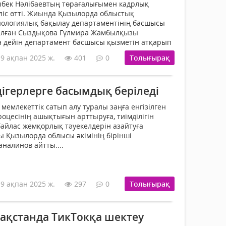
лыбек Нәлібаевтың төрағалығымен кадрлық
іліс өтті. Жиында Қызылорда облыстық
ологиялық бақылау департаментінің басшысы
алған Сыздықова Гүлмира Жамбылқызы
 дейін департамент басшысы қызметін атқарып
19 ақпан 2025 ж.
401
0
Толығырақ
дігерлерге басымдық беріледі
мемлекеттік сатып алу туралы заңға енгізілген
роцесінің ашықтығын арттыруға, тиімділігін
айлас жемқорлық тәуекелдерін азайтуға
лы Қызылорда облысы әкімінің бірінші
налинов айтты....
19 ақпан 2025 ж.
297
0
Толығырақ
зақстанда ТикТокқа шектеу