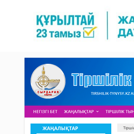
TIRSHILIK-TYNYSY.KZ 
НЕГІЗГІ БЕТ
ЖАҢАЛЫҚТАР
ТІРШІЛІК ТЫ
ЖАҢАЛЫҚТАР
Тірші