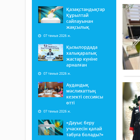
Қазақстандықтар
Құрылтай
сайлауынан
жақсылық
07 тамыз 2026 ж.
Қызылордада
халықаралық
жастар күніне
арналған
07 тамыз 2026 ж.
Аудандық
мәслихаттың
кезекті сессиясы
өтті
07 тамыз 2026 ж.
«Дауыс беру
учаскесін қалай
табуға болады?»