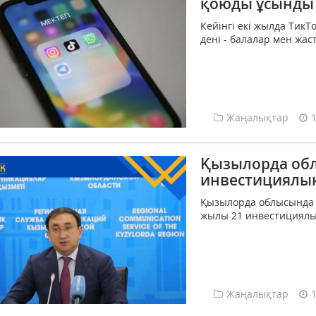
қоюды ұсынды
Кейінгі екі жылда ТикТ
дені - балалар мен жаст
Жаңалықтар
Қызылорда обл
инвестициялық
Қызылорда облысында 
жылы 21 инвестициялық
Жаңалықтар