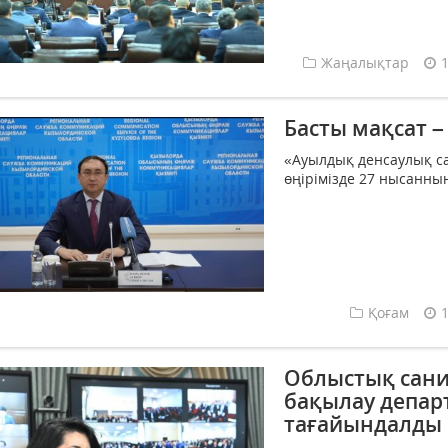
Жаңалықтар
Басты мақсат 
«Ауылдық денсаулық с
өңірімізде 27 нысанның
Қоғам
Облыстық сан
бақылау депар
тағайындалды