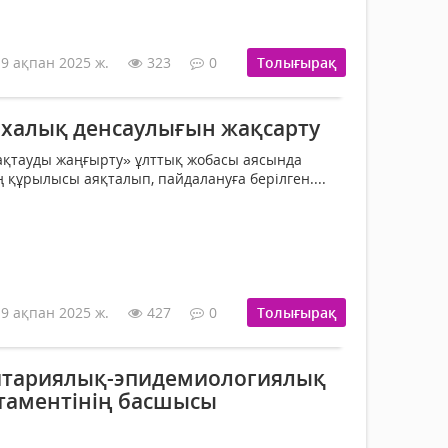
19 ақпан 2025 ж.
323
0
Толығырақ
– халық денсаулығын жақсарту
ақтауды жаңғырту» ұлттық жобасы аясында
 құрылысы аяқталып, пайдалануға берілген....
19 ақпан 2025 ж.
427
0
Толығырақ
итариялық-эпидемиологиялық
таментінің басшысы