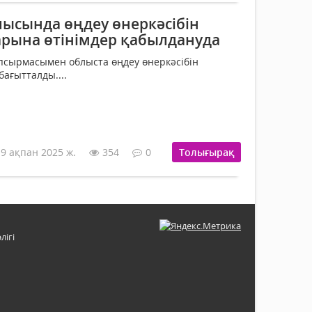
ысында өңдеу өнеркәсібін
рына өтінімдер қабылдануда
сырмасымен облыста өңдеу өнеркәсібін
бағытталды....
19 ақпан 2025 ж.
354
0
Толығырақ
лігі