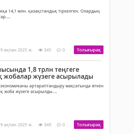
окқа 14,1 млн. қазақстандық тіркелген. Олардың
ар....
19 ақпан 2025 ж.
345
0
Толығырақ
ысында 1,8 трлн теңгеге
 жобалар жүзеге асырылады
экономиканы әртараптандыру мақсатында өткен
 жоба жүзеге асырылды....
19 ақпан 2025 ж.
349
0
Толығырақ