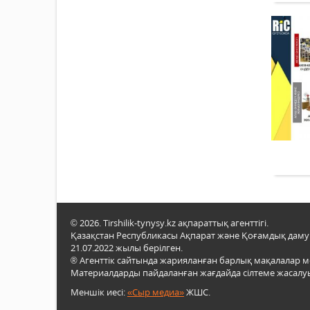
© 2026. Tirshilik-tynysy.kz ақпараттық агенттігі.
Қазақстан Республикасы Ақпарат және Қоғамдық даму м
21.07.2022 жылы берілген.
® Агенттік сайтында жарияланған барлық мақалалар 
Материалдарды пайдаланған жағдайда сілтеме жасалуы
Меншік иесі:
«Сыр медиа»
ЖШС.