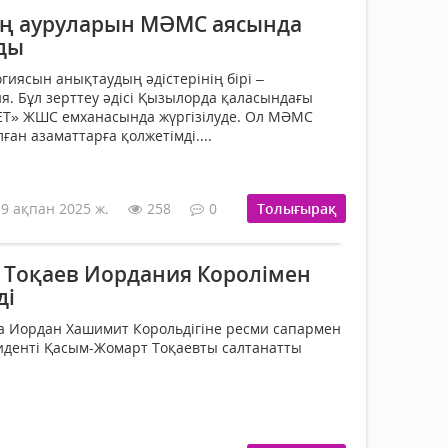
ің ауруларын МӘМС аясында
ды
гиясын анықтаудың әдістерінің бірі –
. Бұл зерттеу әдісі Қызылорда қаласындағы
T» ЖШС емханасында жүргізілуде. Ол МӘМС
ан азаматтарға қолжетімді....
19 ақпан 2025 ж.
258
0
Толығырақ
Тоқаев Иордания Королімен
ді
а Иордан Хашимит Корольдігіне ресми сапармен
иденті Қасым-Жомарт Тоқаевты салтанатты