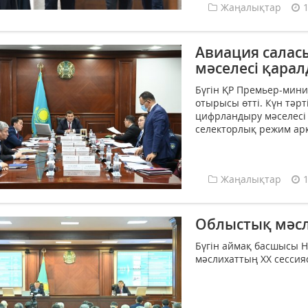
Жаңалықтар
Авиация салас
мәселесі қара
Бүгін ҚР Премьер-мини
отырысы өтті. Күн тәр
цифрландыру мәселесі 
селекторлық режим арқ
Жаңалықтар
Облыстық мәсл
Бүгін аймақ басшысы 
мәслихаттың XХ сессиясы