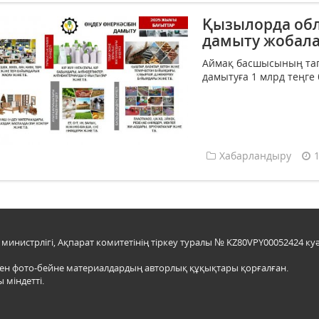
Қызылорда обл
дамыту жобала
Аймақ басшысының тап
дамытуға 1 млрд теңге 
Хабарландыру
инистрлігі, Ақпарат комитетінің тіркеу туралы № KZ80VPY00052424 куә
мен фото-бейне материалдардың авторлық құқықтары қорғалған.
 міндетті.