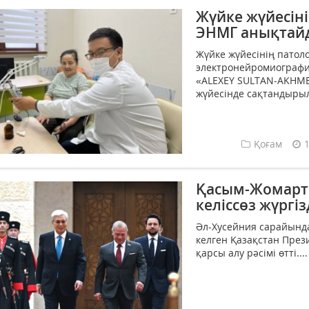
Жүйке жүйесін
ЭНМГ анықтай
Жүйке жүйесінің патоло
электронейромиография
«ALEXEY SULTAN-AKHME
жүйесінде сақтандырылғ
Қоғам
Қасым-Жомарт 
келіссөз жүргіз
Әл-Хусейния сарайынд
келген Қазақстан През
қарсы алу рәсімі өтті....