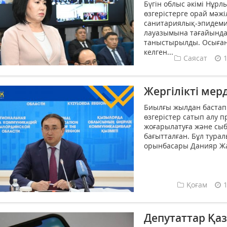
Бүгін облыс әкімі Нұр
өзгерістерге орай мәж
санитариялық-эпидеми
лауазымына тағайынд
таныстырылды. Осыған
келген...
Саясат
Жергілікті мер
Биылғы жылдан бастап 
өзгерістер сатып алу п
жоғарылатуға және сыб
бағытталған. Бұл тура
орынбасары Данияр Жа
Қоғам
Депутаттар Қа