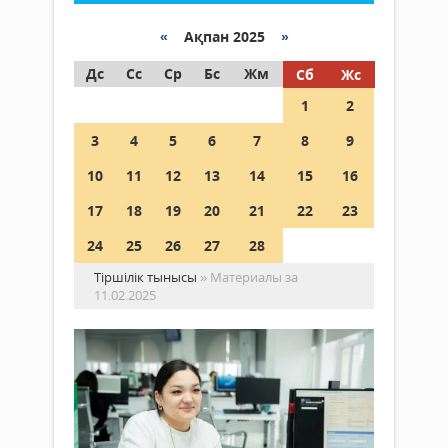
«
Ақпан 2025
»
Дс
Сс
Ср
Бс
Жм
Сб
Жс
1
2
3
4
5
6
7
8
9
10
11
12
13
14
15
16
17
18
19
20
21
22
23
24
25
26
27
28
Тіршілік тынысы
» Материалы за
11.02.2025
Қы
ХҚ
жә
ма
Қоғам
ХҚ
11 ақпан