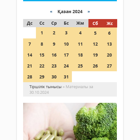
«
Қазан 2024
»
Дс
Сс
Ср
Бс
Жм
Сб
Жс
1
2
3
4
5
6
7
8
9
10
11
12
13
14
15
16
17
18
19
20
21
22
23
24
25
26
27
28
29
30
31
Тіршілік тынысы
» Материалы за
30.10.2024
Би
бе
қо
ту
Қоғам
біл
30 қазан