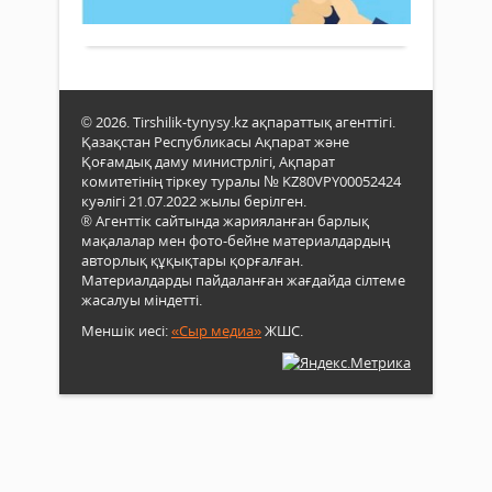
қар
сыба
Толығырақ
шеш
іс-
жем
респ
қим
қар
сыба
агент
мәде
жем
(Сыб
қалы
қар
жем
мақс
жоба
© 2026. Tirshilik-tynysy.kz ақпараттық агенттігі.
қар
«Пар
конк
Қазақстан Республикасы Ақпарат және
қызм
елші
іске
Қоғамдық даму министрлігі, Ақпарат
Маңғ
респ
қосы
комитетінің тіркеу туралы № KZ80VPY00052424
обл
байқ
куәлігі 21.07.2022 жылы берілген.
бой
өткіз
® Агенттік сайтында жарияланған барлық
депа
хаба
мақалалар мен фото-бейне материалдардың
сыба
авторлық құқықтары қорғалған.
жем
Материалдарды пайдаланған жағдайда сілтеме
қар
жасалуы міндетті.
мәде
Меншік иесі:
«Сыр медиа»
ЖШС.
қалы
мақс
«Елі
сыба
жем
азай
қосқ
үлес