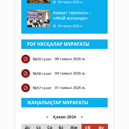
08 тамыз 2026 ж.
Ақиқат таразысы –
«Абай жолында»
08 тамыз 2026 ж.
PDF НҰСҚАЛАР МҰРАҒАТЫ
08 тамыз 2026 ж.
№59 газет
04 тамыз 2026 ж.
№58 газет
01 тамыз 2026 ж.
№57 газет
ЖАҢАЛЫҚТАР МҰРАҒАТЫ
«
Қазан 2024
»
Дс
Сс
Ср
Бс
Жм
Сб
Жс