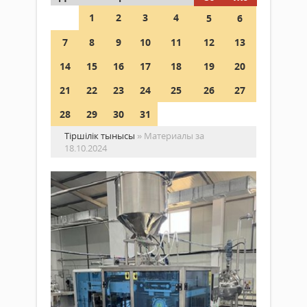
1
2
3
4
5
6
7
8
9
10
11
12
13
14
15
16
17
18
19
20
21
22
23
24
25
26
27
28
29
30
31
Тіршілік тынысы
» Материалы за
18.10.2024
Ға
сп
ар
жа
та
Жаңалықтар
қо
18 қазан
ой
2024 ж.
та
273
0
Толығырақ