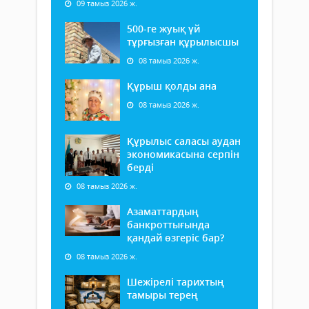
09 тамыз 2026 ж.
500-ге жуық үй
тұрғызған құрылысшы
08 тамыз 2026 ж.
Құрыш қолды ана
08 тамыз 2026 ж.
Құрылыс саласы аудан
экономикасына серпін
берді
08 тамыз 2026 ж.
Азаматтардың
банкроттығында
қандай өзгеріс бар?
08 тамыз 2026 ж.
Шежірелі тарихтың
тамыры терең