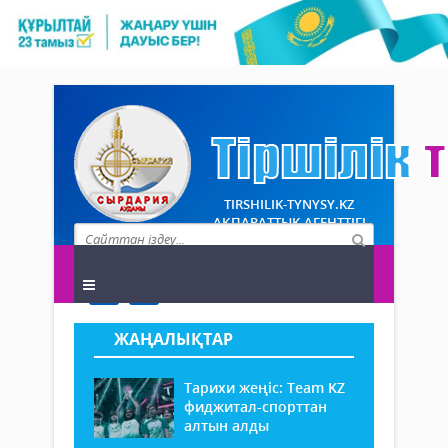
TIRSHILIK-TYNYSY.KZ
АҚПАРАТТЫҚ АГЕНТТІГІ
ЖАҢАЛЫҚТАР
Тарихи жеңіс: Team KZ
фиджитал-спорттан
алтын алды