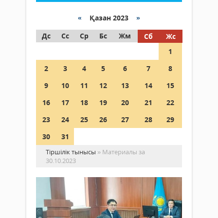
«
Қазан 2023
»
Дс
Сс
Ср
Бс
Жм
Сб
Жс
1
2
3
4
5
6
7
8
9
10
11
12
13
14
15
16
17
18
19
20
21
22
23
24
25
26
27
28
29
30
31
Тіршілік тынысы
» Материалы за
30.10.2023
Құ
оқ
өтк