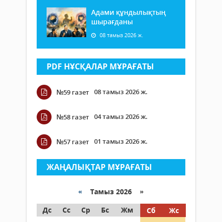
Адами құндылықтың
шырағданы
08 тамыз 2026 ж.
PDF НҰСҚАЛАР МҰРАҒАТЫ
08 тамыз 2026 ж.
№59 газет
04 тамыз 2026 ж.
№58 газет
01 тамыз 2026 ж.
№57 газет
ЖАҢАЛЫҚТАР МҰРАҒАТЫ
«
Тамыз 2026 »
Дс
Сс
Ср
Бс
Жм
Сб
Жс