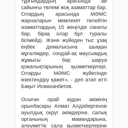
тұрғындардың арасында ай
сайынғы төлемі жоқ азаматтар бар.
Олардың арасында МӘМС
жарналарын мемлекет төлейтін
азаматтардың 15 жеңілдік санаты
бар, бірақ олар бұл туралы
білмейді. Және жүйеден тыс ұзақ
еңбек демалысына шыққан
мұғалімдер, сондай-ақ маусымдық
жұмысы бар шаруа
қожалықтарының қызметкерлері.
Оларды МӘМС жүйесінде
өзектендіру қажет», - деп атап өтті
Бақыт Исмаханбетов.
Осыған орай аудан әкімінің
орынбасары Алмат Алдабергенов
ауылдық округ әкімдеріне, салық
органының мамандарына,
әлеуметтік сала қызметкерлеріне