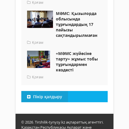
Қоғам
МӘМС: Қызылорда
облысында
тұрғындардың 17
пайызы
сақтандырылмаған
Қоғам
«МӘМС жүйесіне
тарту» жұмыс тобы
тұрғындармен
кездесті
Қоғам
Пікір қалдыру
© 2026. Tirshilik-tynysy.kz ақпараттық агенттігі.
Қазақстан Республикасы Ақпарат және