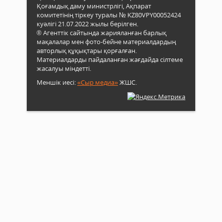
Қоғамдық даму министрлігі, Ақпарат
комитетінің тіркеу туралы № KZ80VPY00052424
куәлігі 21.07.2022 жылы берілген.
® Агенттік сайтында жарияланған барлық
мақалалар мен фото-бейне материалдардың
авторлық құқықтары қорғалған.
Материалдарды пайдаланған жағдайда сілтеме
жасалуы міндетті.
Меншік иесі:
«Сыр медиа»
ЖШС.