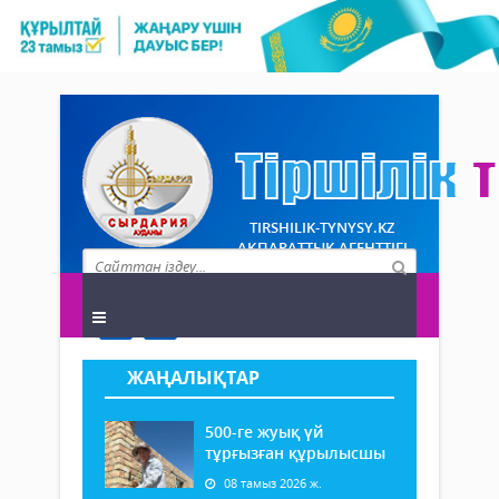
TIRSHILIK-TYNYSY.KZ
АҚПАРАТТЫҚ АГЕНТТІГІ
ЖАҢАЛЫҚТАР
500-ге жуық үй
тұрғызған құрылысшы
08 тамыз 2026 ж.