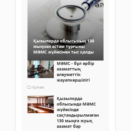
Қызылорда облысының 130
мыңнан астам тұрғыны
МӘМС жүйесінен тыс қалды
МӘМС - бұл әрбір
азаматтың
әлеуметтік
жауапкершілігі
Қоғам
Қызылорда
облысында МӘМС
жүйесінде
сақтандырылмаған
130 мыңға жуық
азамат бар