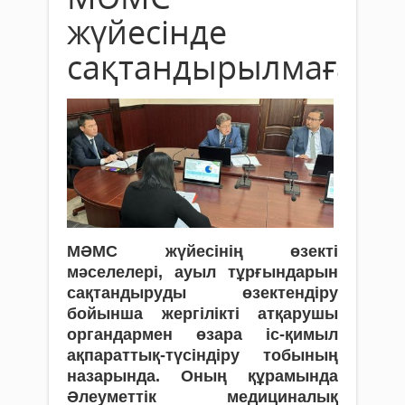
жүйесінде
сақтандырылмаған
МӘМС жүйесінің өзекті
мәселелері, ауыл тұрғындарын
сақтандыруды өзектендіру
бойынша жергілікті атқарушы
органдармен өзара іс-қимыл
ақпараттық-түсіндіру тобының
назарында. Оның құрамында
Әлеуметтік медициналық