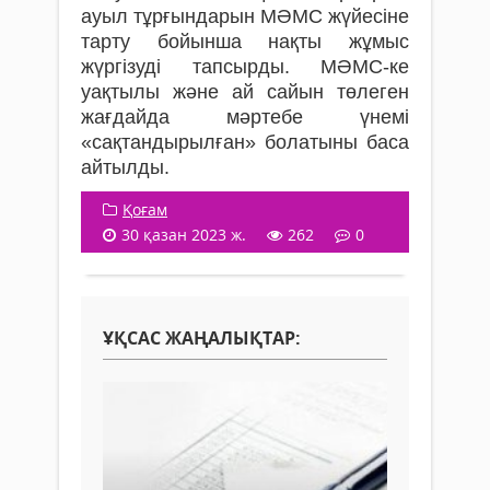
ауыл тұрғындарын МӘМС жүйесіне
тарту бойынша нақты жұмыс
жүргізуді тапсырды. МӘМС-ке
уақтылы және ай сайын төлеген
жағдайда мәртебе үнемі
«сақтандырылған» болатыны баса
айтылды.
Қоғам
30 қазан 2023 ж.
262
0
ҰҚСАС ЖАҢАЛЫҚТАР: