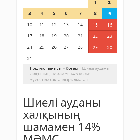
1
2
3
4
5
6
7
8
9
10
11
12
13
14
15
16
17
18
19
20
21
22
23
24
25
26
27
28
29
30
31
Тіршілік тынысы
»
Қоғам
» Шиелі ауданы
халқының шамамен 14% МӘМС
жүйесінде сақтандырылмаған
Шиелі ауданы
халқының
шамамен 14%
МӘМС