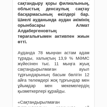
сақтандыру қоры филиалының,
облыстық денсаулық сақтау
басқармасының өкілдері бар.
Шиелі ауданында аудан әкімінің
орынбасары Алмат
Алдабергеновтың
төрағалығымен активпен жиын
өтті.
Ауданда 78 мыңнан астам адам
тұрады, халықтың 13,9 % МӘМС
жүйесінен тыс. 11 мыңға жуық
сақтандырылмаған ауыл
тұрғындарының басым бөлігін 12
айға төлемдері жоқ тұрғындар мен
ұйымдар мен мекемелердің
қызметкерлері құрайды.
«Сақтандырылмаған