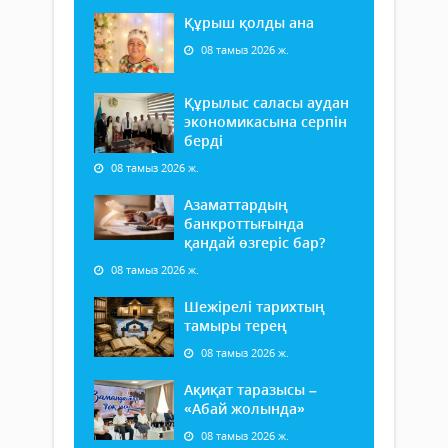
Құрыш қолды ана
08 тамыз 2026 ж.
Құрылыс саласы аудан
экономикасына серпін
берді
08 тамыз 2026 ж.
Азаматтардың
банкроттығында
қандай өзгеріс бар?
08 тамыз 2026 ж.
Шежірелі тарихтың
тамыры терең
08 тамыз 2026 ж.
Ақиқат таразысы –
«Абай жолында»
08 тамыз 2026 ж.