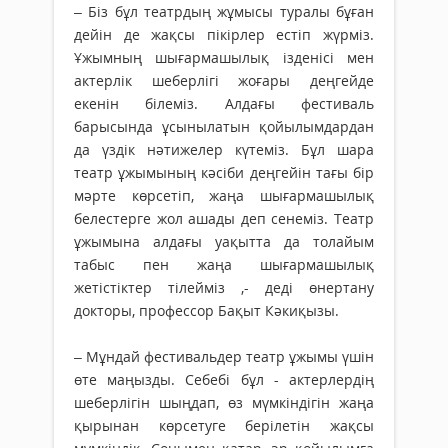
– Біз бұл театрдың жұмысы туралы бұған
дейін де жақсы пікірлер естіп жүрміз.
Ұжымның шығармашылық ізденісі мен
актерлік шеберлігі жоғары деңгейде
екенін білеміз. Алдағы фестиваль
барысында ұсынылатын қойылымдардан
да үздік нәтижелер күтеміз. Бұл шара
театр ұжымының кәсіби деңгейін тағы бір
мәрте көрсетіп, жаңа шығармашылық
белестерге жол ашады деп сенеміз. Театр
ұжымына алдағы уақытта да толайым
табыс пен жаңа шығармашылық
жетістіктер тілейміз ,- деді өнертану
докторы, профессор Бақыт Кәкиқызы.
– Мұндай фестивальдер театр ұжымы үшін
өте маңызды. Себебі бұл - актерлердің
шеберлігін шыңдап, өз мүмкіндігін жаңа
қырынан көрсетуге берілетін жақсы