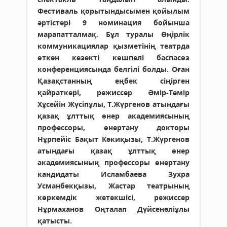
Фестиваль қорытындысымен қойылым
әртістері 9 номинация бойынша
марапатталмақ. Бұл туралы Өңірлік
коммуникациялар қызметінің театрда
өткен кезекті көшпелі баспасөз
конференциясында белгілі болды. Оған
Қазақстанның еңбек сіңірген
қайраткері, режиссер Әмір-Темір
Хұсейін Жүсіпұлы, Т.Жүргенов атындағы
қазақ ұлттық өнер академиясының
профессоры, өнертану докторы
Нұрпейіс Бақыт Кәкиқызы, Т.Жүргенов
атындағы қазақ ұлттық өнер
академиясының профессоры өнертану
кандидаты Исламбаева Зухра
Усманбекқызы, Жастар театрының
көркемдік жетекшісі, режиссер
Нұрмаханов Оңталап Дүйсенәліұлы
қатысты.