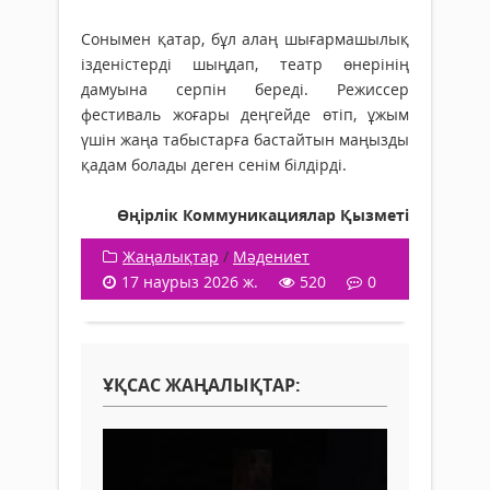
Сонымен қатар, бұл алаң шығармашылық
ізденістерді шыңдап, театр өнерінің
дамуына серпін береді. Режиссер
фестиваль жоғары деңгейде өтіп, ұжым
үшін жаңа табыстарға бастайтын маңызды
қадам болады деген сенім білдірді.
Өңірлік Коммуникациялар Қызметі
Жаңалықтар
/
Мәдениет
17 наурыз 2026 ж.
520
0
ҰҚСАС ЖАҢАЛЫҚТАР: