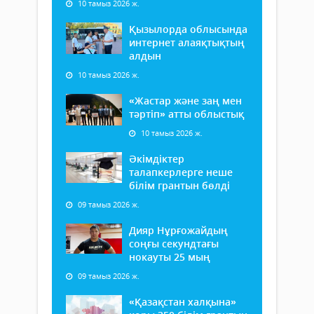
10 тамыз 2026 ж.
Қызылорда облысында
интернет алаяқтықтың
алдын
10 тамыз 2026 ж.
«Жастар және заң мен
тәртіп» атты облыстық
10 тамыз 2026 ж.
Әкімдіктер
талапкерлерге неше
білім грантын бөлді
09 тамыз 2026 ж.
Дияр Нұрғожайдың
соңғы секундтағы
нокауты 25 мың
09 тамыз 2026 ж.
«Қазақстан халқына»