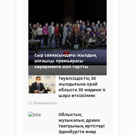
Сыр сахнасындағы жылдың
алғашқы премьерасы
көрерменге жол тартты
Тәуелсіздіктің 30
жылдығына орай
облыста 30 мәдени іс
шара өткізілмек
Жаңалықтар
Облыстық
музыкалық драма
театрының әртістері
Эдинбургте өнер