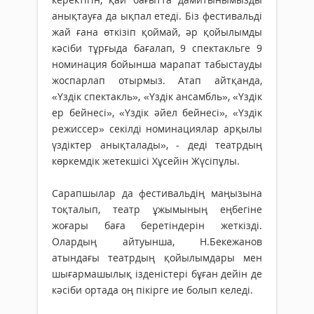
анықтауға да ықпал етеді. Біз фестивальді
жай ғана өткізіп қоймай, әр қойылымды
кәсіби тұрғыда бағалап, 9 спектакльге 9
номинация бойынша марапат табыстауды
жоспарлап отырмыз. Атап айтқанда,
«Үздік спектакль», «Үздік ансамбль», «Үздік
ер бейнесі», «Үздік әйел бейнесі», «Үздік
режиссер» секілді номинациялар арқылы
үздіктер анықталады», - деді театрдың
көркемдік жетекшісі Хұсейін Жүсіпұлы.
Сарапшылар да фестивальдің маңызына
тоқталып, театр ұжымының еңбегіне
жоғары баға беретіндерін жеткізді.
Олардың айтуынша, Н.Бекежанов
атындағы театрдың қойылымдары мен
шығармашылық ізденістері бұған дейін де
кәсіби ортада оң пікірге ие болып келеді.