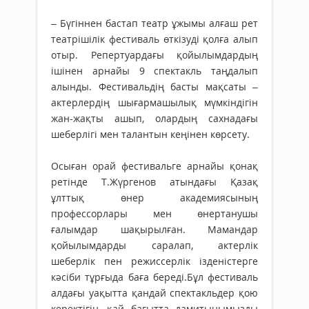
– Бүгіннен бастап театр ұжымы алғаш рет
театрішілік фестиваль өткізуді қолға алып
отыр. Репертуардағы қойылымдардың
ішінен арнайы 9 спектакль таңдалып
алынды. Фестивальдің басты мақсаты –
актерлердің шығармашылық мүмкіндігін
жан-жақты ашып, олардың сахнадағы
шеберлігі мен талантын кеңінен көрсету.
Осыған орай фестивальге арнайы қонақ
ретінде Т.Жүргенов атындағы Қазақ
ұлттық өнер академиясының
профессорлары мен өнертанушы
ғалымдар шақырылған. Мамандар
қойылымдарды саралап, актерлік
шеберлік пен режиссерлік ізденістерге
кәсіби тұрғыда баға береді.Бұл фестиваль
алдағы уақытта қандай спектакльдер қою
керектігін, қай бағытта дамитынымызды