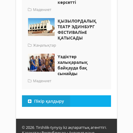
көрсетті
Мәдениет
ҚЫЗЫЛОРДАЛЫҚ
ТЕАТР ЭДИНБУРГ
ФЕСТИВАЛінЕ
ҚАТЫСАДЫ
Жаңалықтар
Үздіктер
халықаралық
байқауда бақ
сынайды
Мәдениет
Пікір қалдыру
© 2026. Tirshilik-tynysy.kz ақпараттық агенттігі.
Қазақстан Республикасы Ақпарат және