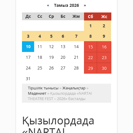
«
Тамыз 2026 »
Дс
Сс
Ср
Бс
Жм
Сб
Жс
1
2
3
4
5
6
7
8
9
10
11
12
13
14
15
16
17
18
19
20
21
22
23
24
25
26
27
28
29
30
31
Тіршілік тынысы
»
Жаңалықтар
»
Мәдениет
» Қызылордада «NARTAI
THEATRE FEST – 2026» басталды
Қызылордада
«NARTAI