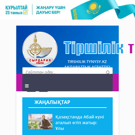
TIRSHILIK-TYNYSY.KZ
АҚПАРАТТЫҚ АГЕНТТІГІ
ЖАҢАЛЫҚТАР
Қазақстанда Абай күні
аталып өтіп жатыр:
Ұлы