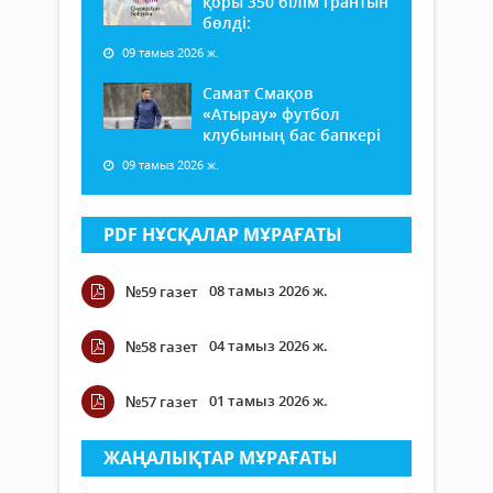
қоры 350 білім грантын
бөлді:
09 тамыз 2026 ж.
Самат Смақов
«Атырау» футбол
клубының бас бапкері
09 тамыз 2026 ж.
PDF НҰСҚАЛАР МҰРАҒАТЫ
08 тамыз 2026 ж.
№59 газет
04 тамыз 2026 ж.
№58 газет
01 тамыз 2026 ж.
№57 газет
ЖАҢАЛЫҚТАР МҰРАҒАТЫ