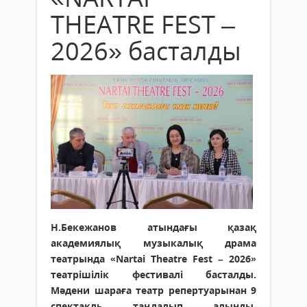
THEATRE FEST –
2026» басталды
Н.Бекежанов атындағы қазақ
академиялық музыкалық драма
театрында «Nartai Theatre Fest – 2026»
театрішілік фестивалі басталды.
Мәдени шараға театр репертуарынан 9
спектакль таңдалып алынды.