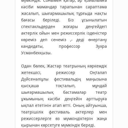
мүмкіндік. Сонымен қатар, әр қойылымға
кәсіби мамандар тарапынан сараптама
жасалып, шығармашылық тұрғыда нақты
бағасы беріледі. Біз ұсынылатын
спектакльдерден жоғары деңгейдегі
актерлік ойын мен режиссерлік ізденістер
көреміз деп сенеміз ,- деді өнертану
кандидаты, профессор Зухра
Усманбекқызы.
Одан бөлек, Жастар театрының көркемдік
жетекшісі, режиссер Оңталап
Дүйсенәліұлы фестивальдің маңызына
қысқаша тоқталып, мұндай
шығармашылық бастамалар театр
ұжымының кәсіби деңгейін арттыруға
ықпал ететінін атап өтті. Оның айтуынша,
театрішілік фестиваль актерлер мен
режиссерлерге өз мүмкіндіктерін жаңа
қырынан көрсетуге мүмкіндік береді.