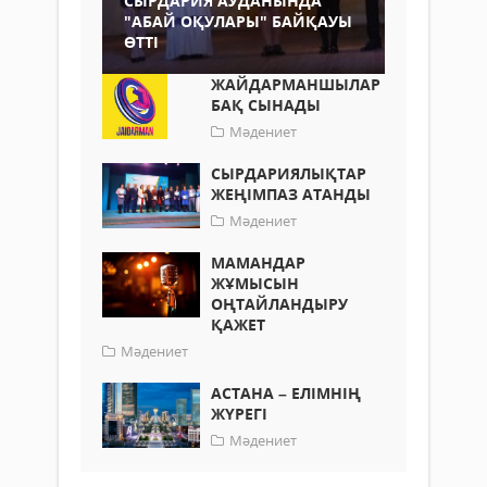
СЫРДАРИЯ АУДАНЫНДА
"АБАЙ ОҚУЛАРЫ" БАЙҚАУЫ
ӨТТІ
ЖАЙДАРМАНШЫЛАР
БАҚ СЫНАДЫ
Мәдениет
СЫРДАРИЯЛЫҚТАР
ЖЕҢІМПАЗ АТАНДЫ
Мәдениет
МАМАНДАР
ЖҰМЫСЫН
ОҢТАЙЛАНДЫРУ
ҚАЖЕТ
Мәдениет
АСТАНА – ЕЛІМНІҢ
ЖҮРЕГІ
Мәдениет