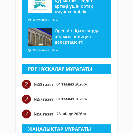
Құрылтай – елдің
ертеңі үшін ортақ
жауапкершілік
06 тамыз 2026 ж.
Open Air: Қызылорда
облысы полиция
департаменті
06 тамыз 2026 ж.
PDF НҰСҚАЛАР МҰРАҒАТЫ
04 тамыз 2026 ж.
№58 газет
01 тамыз 2026 ж.
№57 газет
28 шілде 2026 ж.
№56 газет
ЖАҢАЛЫҚТАР МҰРАҒАТЫ