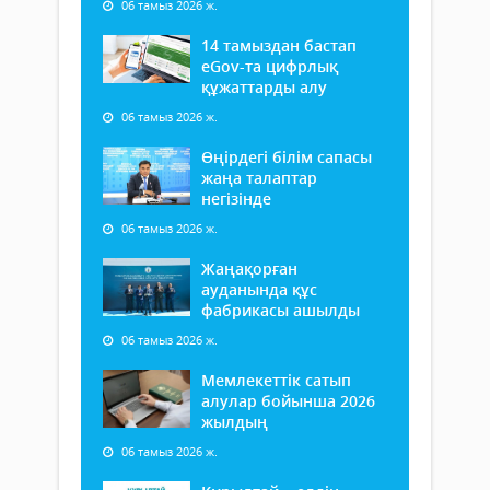
06 тамыз 2026 ж.
14 тамыздан бастап
еGov-та цифрлық
құжаттарды алу
06 тамыз 2026 ж.
Өңірдегі білім сапасы
жаңа талаптар
негізінде
06 тамыз 2026 ж.
Жаңақорған
ауданында құс
фабрикасы ашылды
06 тамыз 2026 ж.
Мемлекеттік сатып
алулар бойынша 2026
жылдың
06 тамыз 2026 ж.