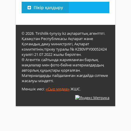
Пікір қалдыру
© 2026. Tirshilik-tynysy.kz ақпараттық агенттігі.
Қазақстан Республикасы Ақпарат және
Қоғамдық даму министрлігі, Ақпарат
комитетінің тіркеу туралы № KZ80VPY00052424
куәлігі 21.07.2022 жылы берілген.
® Агенттік сайтында жарияланған барлық
мақалалар мен фото-бейне материалдардың
авторлық құқықтары қорғалған.
Материалдарды пайдаланған жағдайда сілтеме
жасалуы міндетті.
Меншік иесі:
«Сыр медиа»
ЖШС.