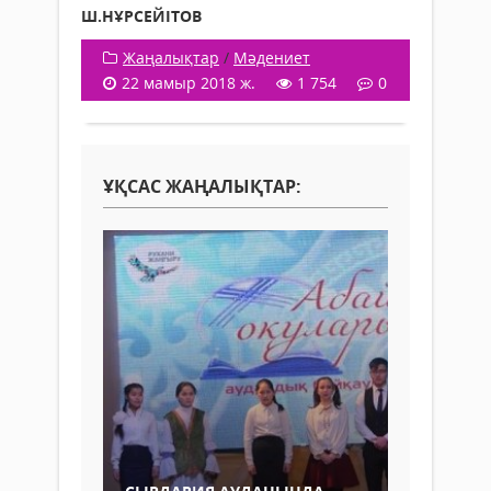
Ш.НҰРСЕЙІТОВ
Жаңалықтар
/
Мәдениет
22 мамыр 2018 ж.
1 754
0
ҰҚСАС ЖАҢАЛЫҚТАР: