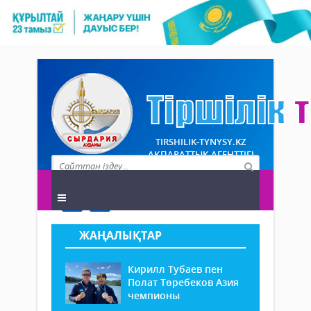
TIRSHILIK-TYNYSY.KZ
АҚПАРАТТЫҚ АГЕНТТІГІ
ЖАҢАЛЫҚТАР
Кирилл Тубаев пен
Полат Төребеков Азия
чемпионы