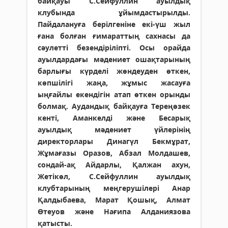
байқауы С.Сейфуллин ауылдық
клубында ұйымдастырылды.
Пайдалануға берілгеніне екі-үш жыл
ғана болған ғимараттың сахнасы да
сәулетті безендіріліпті. Осы орайда
ауылдардағы мәдениет ошақтарының
барлығы күрделі жөндеуден өткен,
көпшілігі жаңа, жұмыс жасауға
ыңғайлы екендігін атап өткен орынды
болмақ. Аудандық байқауға Тереңөзек
кенті, Аманкелді және Бесарық
ауылдық мәдениет үйлерінің
директорлары Динагүл Бекмұрат,
Жұмағазы Оразов, Абзал Молдашев,
сондай-ақ Айдарлы, Қалжан ахун,
Жетікөл, С.Сейфуллин ауылдық
клубтарының меңгерушілері Анар
Қалдыбаева, Марат Қошық, Алмат
Өтеуов және Нағипа Алданиязова
қатысты.