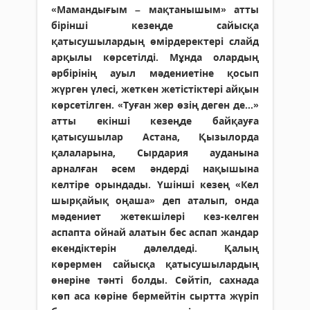
«Мамандығым – мақтанышым» атты
бірінші кезеңде сайысқа
қатысушылардың өмірдеректері слайд
арқылы көрсетілді. Мұнда олардың
әрбірінің ауыл мәдениетіне қосып
жүрген үлесі, жеткен жетістіктері айқын
көрсетілген. «Туған жер өзің деген де...»
атты екінші кезеңде байқауға
қатысушылар Астана, Қызылорда
қалаларына, Сырдария ауданына
арналған әсем әндерді нақышына
келтіре орындады. Үшінші кезең «Кел
шырқайық оңаша» деп аталып, онда
мәдениет жетекшілері кез-келген
аспапта ойнай алатын бес аспап жандар
екендіктерін дәлелдеді. Қалың
көрермен сайысқа қатысушылардың
өнеріне тәнті болды. Сөйтіп, сахнада
көп аса көріне бермейтін сыртта жүріп