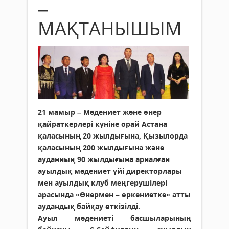
–
МАҚТАНЫШЫМ
21 мамыр – Мәдениет және өнер
қайраткерлері күніне орай Астана
қаласының 20 жылдығына, Қызылорда
қаласының 200 жылдығына және
ауданның 90 жылдығына арналған
ауылдық мәдениет үйі директорлары
мен ауылдық клуб меңгерушілері
арасында «Өнермен – өркениетке» атты
аудандық байқау өткізілді.
Ауыл мәдениеті басшыларының