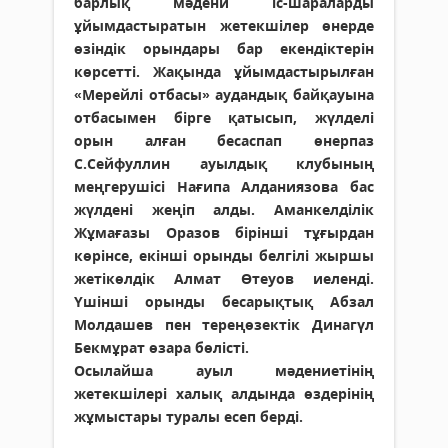
барлық мәдени іс-шараларды
ұйымдастыратын жетекшілер өнерде
өзіндік орындары бар екендіктерін
көрсетті. Жақында ұйымдастырылған
«Мерейлі отбасы» аудандық байқауына
отбасымен бірге қатысып, жүлделі
орын алған бесаспап өнерпаз
С.Сейфуллин ауылдық клубының
меңгерушісі Нағипа Алданиязова бас
жүлдені жеңіп алды. Аманкелділік
Жұмағазы Оразов бірінші тұғырдан
көрінсе, екінші орынды белгілі жыршы
жетікөлдік Алмат Өтеуов иеленді.
Үшінші орынды бесарықтық Абзал
Молдашев пен тереңөзектік Динагүл
Бекмұрат өзара бөлісті.
Осылайша ауыл мәдениетінің
жетекшілері халық алдында өздерінің
жұмыстары туралы есеп берді.