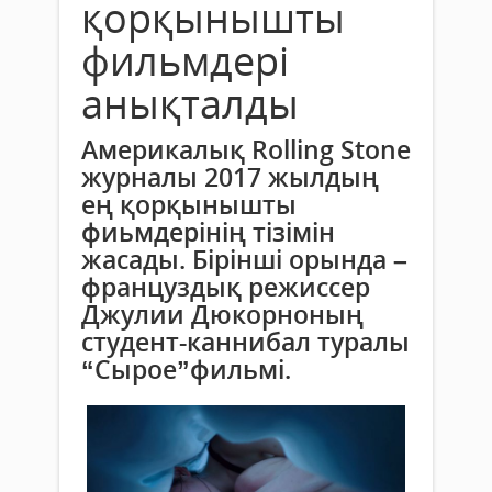
қорқынышты
фильмдері
анықталды
Америкалық Rolling Stone
журналы 2017 жылдың
ең қорқынышты
фиьмдерінің тізімін
жасады. Бірінші орында –
француздық режиссер
Джулии Дюкорноның
студент-каннибал туралы
“Сырое”фильмі.