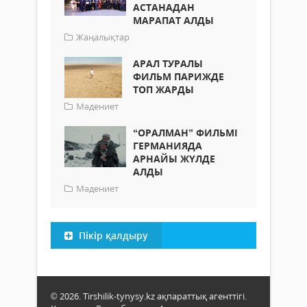
АСТАНАДАН
МАРАПАТ АЛДЫ
Жаңалықтар
АРАЛ ТУРАЛЫ
ФИЛЬМ ПАРИЖДЕ
ТОП ЖАРДЫ
Мәдениет
“ОРАЛМАН” ФИЛЬМІ
ГЕРМАНИЯДА
АРНАЙЫ ЖҮЛДЕ
АЛДЫ
Мәдениет
Пікір қалдыру
© 2026. Tirshilik-tynysy.kz ақпараттық агенттігі.