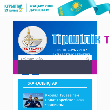
TIRSHILIK-TYNYSY.KZ
АҚПАРАТТЫҚ АГЕНТТІГІ
ЖАҢАЛЫҚТАР
Кирилл Тубаев пен
Полат Төребеков Азия
чемпионы