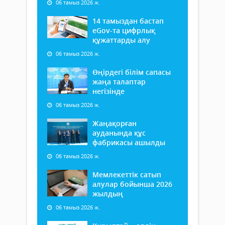
06 тамыз 2026 ж.
14 тамыздан бастап
еGov-та цифрлық
құжаттарды алу
06 тамыз 2026 ж.
Өңірдегі білім сапасы
жаңа талаптар
негізінде
06 тамыз 2026 ж.
Жаңақорған
ауданында құс
фабрикасы ашылды
06 тамыз 2026 ж.
Мемлекеттік сатып
алулар бойынша 2026
жылдың
06 тамыз 2026 ж.