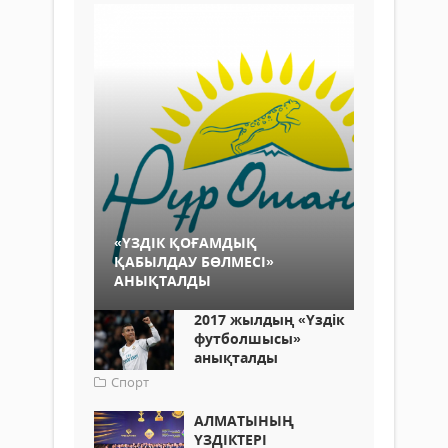
«ҮЗДІК ҚОҒАМДЫҚ
ҚАБЫЛДАУ БӨЛМЕСІ»
АНЫҚТАЛДЫ
2017 жылдың «Үздік
футболшысы»
анықталды
Спорт
АЛМАТЫНЫҢ
ҮЗДІКТЕРІ