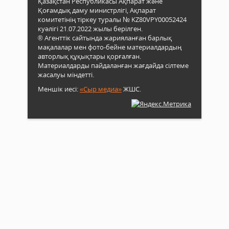
Қазақстан Республикасы Ақпарат және
Қоғамдық даму министрлігі, Ақпарат
комитетінің тіркеу туралы № KZ80VPY00052424
куәлігі 21.07.2022 жылы берілген.
® Агенттік сайтында жарияланған барлық
мақалалар мен фото-бейне материалдардың
авторлық құқықтары қорғалған.
Материалдарды пайдаланған жағдайда сілтеме
жасалуы міндетті.
Меншік иесі:
«Сыр медиа»
ЖШС.