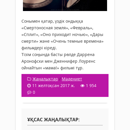
Сонымен қатар, үздік ондыққа
«Смертоносная земля», «Февраль»,
«Сплит», «Оно приходит ночью», «Дары
смерти» және «Очень темные времена»
фильмдері кіреді.
Тізім соңында басты рөлде Даррена
Аронофски мен Дженнифер Лоуренс
ойнайтын «мама!» фильмі тұр.
Жаңалықтар
/
Мәдениет
11 желтоқсан 2017 ж.
1 954
0
ҰҚСАС ЖАҢАЛЫҚТАР: