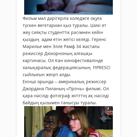
Фильм мал дәрігерлік коледжге оқуға
түскен вегетариан қыз туралы. Шикі ет
жеу сияқты студенттік рәсімнен кейін
қыздың адам етін жегісі келеді. Геренс
Марилье мен Элле Рамф 34 жастағы
режиссер Дюкорноның алғашқы
картинасы. Ол Кан кинофестивалінде
халықаралық федерациясының FIPRESCI
сыйлығын жеңіп алды.
Екінші орында – америкалық режиссер
Джордана Пиланың «Прочь» фильмі. Ол
қара нәсілді фотограф жігіттің ақ нәсілді
байдың қызымен танысуы туралы.