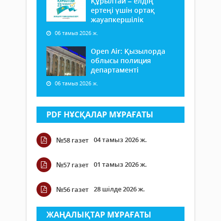
Құрылтай – елдің
ертеңі үшін ортақ
жауапкершілік
06 тамыз 2026 ж.
Open Air: Қызылорда
облысы полиция
департаменті
06 тамыз 2026 ж.
PDF НҰСҚАЛАР МҰРАҒАТЫ
04 тамыз 2026 ж.
№58 газет
01 тамыз 2026 ж.
№57 газет
28 шілде 2026 ж.
№56 газет
ЖАҢАЛЫҚТАР МҰРАҒАТЫ