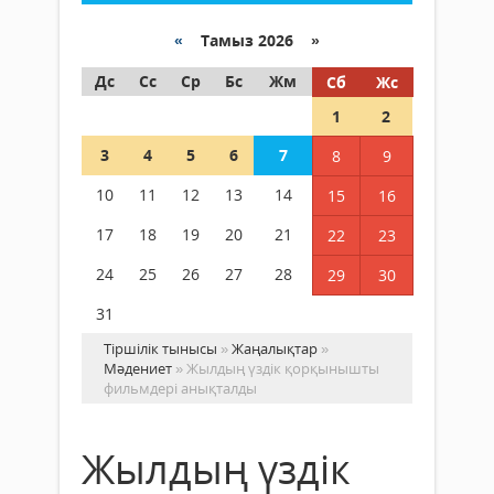
«
Тамыз 2026 »
Дс
Сс
Ср
Бс
Жм
Сб
Жс
1
2
3
4
5
6
7
8
9
10
11
12
13
14
15
16
17
18
19
20
21
22
23
24
25
26
27
28
29
30
31
Тіршілік тынысы
»
Жаңалықтар
»
Мәдениет
» Жылдың үздік қорқынышты
фильмдері анықталды
Жылдың үздік