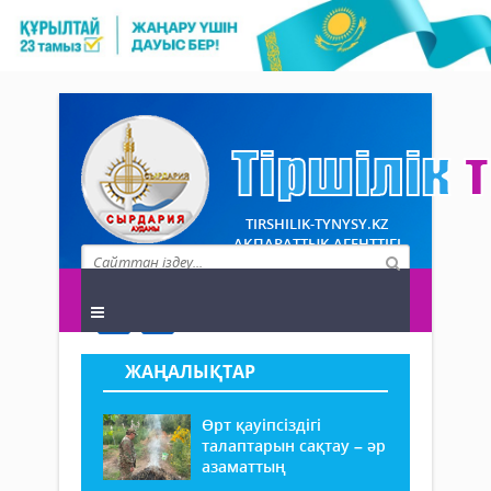
TIRSHILIK-TYNYSY.KZ
АҚПАРАТТЫҚ АГЕНТТІГІ
ЖАҢАЛЫҚТАР
Өрт қауіпсіздігі
талаптарын сақтау – әр
азаматтың