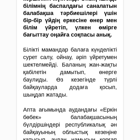
білімнің баспалдағы саналатын
балабақша тәрбиешілері үшін
бір-бір үйдің еркесіне өнер мен
білім үйретіп, үлкен өмірге
бағыттау оңайға соқпасы анық.
Білікті мамандар балаға күнделікті
сурет салу, ойнау, әріп үйретумен
шектелмейді. Баланың жан-жақты
қабілетін дамытып, өнерге
баулиды. Өз ке­зегінде түрлі
байқауларда додаға қосып,
шыңдап жатады.
Апта ағымында аудандағы «Еркін
бөбек» бала­бақшасының
бүлдіршіндері республикалық ән
байқауының облыстық кезеңіне
қатысып, аудан намысын қорғап