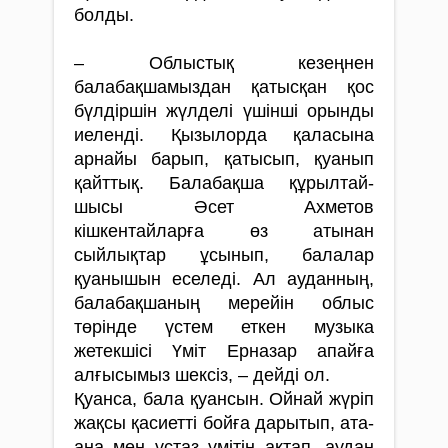
болды.
– Облыстық кезеңнен
балабақшамыздан қа­тысқан қос
бүлдіршін жүлделі үшінші орынды
иеленді. Қызылорда қаласына
арнайы барып, қа­ты­сып, қуанып
қайттық. Балабақша құ­рыл­тай­
шысы Әсет Ахметов
кішкентайларға өз атынан
сыйлықтар ұсынып, балалар
қуанышын еселеді. Ал ауданның,
балабақшаның мерейін облыс
төрінде үстем еткен музыка
жетекшісі Үміт Ерназар апайға
алғысымыз шексіз, – дейді ол.
Қуанса, бала қуансын. Ойнай жүріп
жақсы қа­сиетті бойға дарытып, ата-
ана мен ұстаз үмітін ақтап, аудан