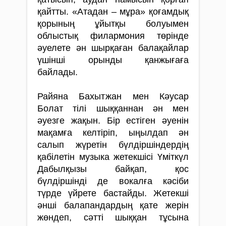
қайтты. «Атадан – мұра» қоғамдық
қорының ұйытқы болуымен
облыстық филармония төрінде
әуелете ән шырқаған балақайлар
үшінші орынды қанжығаға
байлады.
Райяна Бахытжан мен Кәусар
Болат тілі шық­қаннан ән мен
әуезге жақын. Бір естіген әуенін
мақамға келтіріп, ыңылдап ән
салып жүретін бүл­діршіндердің
қабілетін музыка жетекшісі Үміткүл
Дабылқызы байқап, қос
бүлдіршінді де вокалға кәсіби
түрде үйрете бастайды. Жетекші
әнші бала­пандардың қате жерін
жөндеп, сәтті шыққан тұсына