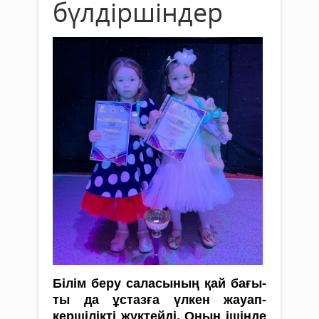
бүлдіршіндер
Білім беру саласының қай бағы­
ты да ұстазға үлкен жауап­
кершілікті жүктейді. Оның ішінде