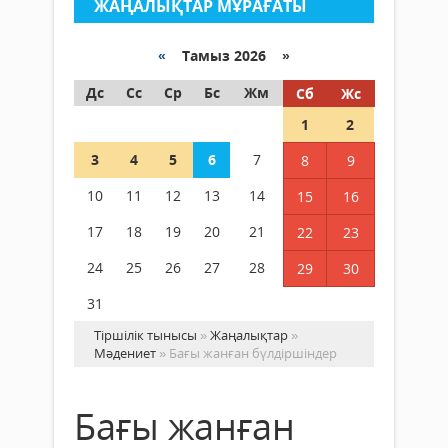
ЖАҢАЛЫҚТАР МҰРАҒАТЫ
«
Тамыз 2026 »
Дс
Сс
Ср
Бс
Жм
Сб
Жс
1
2
3
4
5
6
7
8
9
10
11
12
13
14
15
16
17
18
19
20
21
22
23
24
25
26
27
28
29
30
31
Тіршілік тынысы
»
Жаңалықтар
»
Мәдениет
» Бағы жанған бүлдіршіндер
Бағы жанған