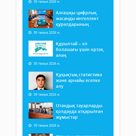
05 тамыз 2026 ж.
Алғашқы цифрлық
жасанды интеллект
құралдарының
05 тамыз 2026 ж.
Құрылтай – ел
болашағы үшін ортақ
алаң
05 тамыз 2026 ж.
Құқықтық статистика
және арнайы есепке
алу
05 тамыз 2026 ж.
Отандық тауарларды
қолдауда атқарылған
жұмыстар
05 тамыз 2026 ж.