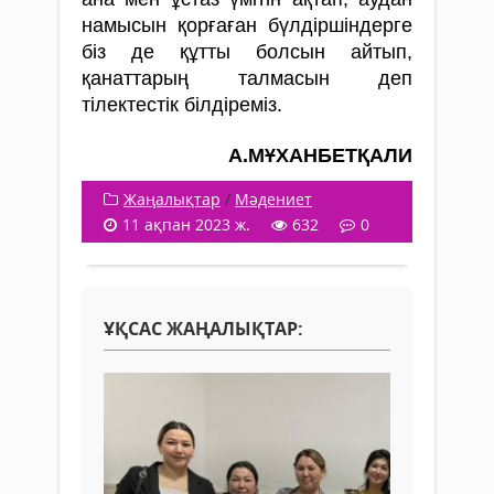
намысын қорғаған бүлдіршіндерге
біз де құтты болсын айтып,
қанаттарың талмасын деп
тілектестік білдіреміз.
А.МҰХАНБЕТҚАЛИ
Жаңалықтар
/
Мәдениет
11 ақпан 2023 ж.
632
0
ҰҚСАС ЖАҢАЛЫҚТАР: