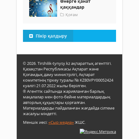
Өнерге қанат
қаққандар
Қоғам
Пікір қалдыру
© 2026. Tirshilik-tynysy.kz ақпараттық агенттігі.
Қазақстан Республикасы Ақпарат және
Қоғамдық даму министрлігі, Ақпарат
комитетінің тіркеу туралы № KZ80VPY00052424
куәлігі 21.07.2022 жылы берілген.
® Агенттік сайтында жарияланған барлық
мақалалар мен фото-бейне материалдардың
авторлық құқықтары қорғалған.
Материалдарды пайдаланған жағдайда сілтеме
жасалуы міндетті.
Меншік иесі:
«Сыр медиа»
ЖШС.