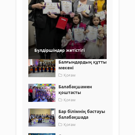
Бүлдіршіндер жетістігі
Балғындардың құтты
мекені
Қоғам
Балабақшамен
қоштасты
Қоғам
Бар білімнің бастауы
балабақшада
Қоғам