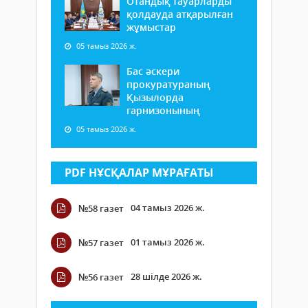
Отандық тауарларды
қолдауда атқарылған
жұмыстар
05 тамыз 2026 ж.
Бас әскери
прокуратураның
Қызылорда
гарнизонының
05 тамыз 2026 ж.
PDF НҰСҚАЛАР МҰРАҒАТЫ
04 тамыз 2026 ж.
№58 газет
01 тамыз 2026 ж.
№57 газет
28 шілде 2026 ж.
№56 газет