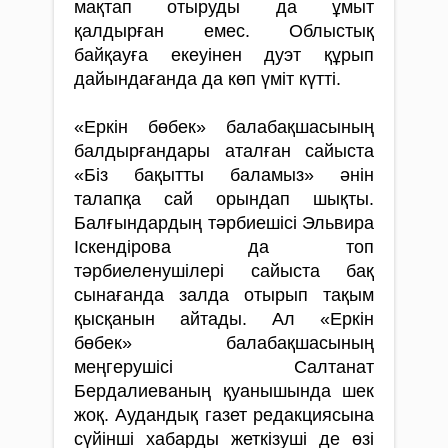
мақтап отыруды да ұмыт
қалдырған емес. Облыстық
байқауға екеуінен дуэт құрып
дайындағанда да көп үміт күтті.
«Еркін бөбек» балабақшасының
балдырғандары аталған сайыста
«Біз бақытты баламыз» әнін
талапқа сай орындап шықты.
Балғындардың тәрбиешісі Эльвира
Іскендірова да топ
тәрбиеленушілері сайыста бақ
сынағанда залда отырып тақым
қысқанын айтады. Ал «Еркін
бөбек» балабақшасының
меңгерушісі Салтанат
Бердалиеваның қуанышында шек
жоқ. Аудандық газет редакциясына
сүйінші хабарды жет­кізуші де өзі