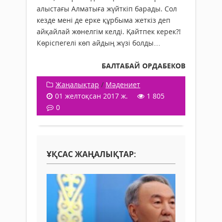
алыстағы Алматыға жүйткіп барады. Сол
кезде мені де ерке құрбыма жеткіз деп
айқайлай жөнелгім келді. Қайтпек керек?!
Көріспегелі көп айдың жүзі болды…
БАЛТАБАЙ ОРДАБЕКОВ
Жаңалықтар
/
Мәдениет
01 желтоқсан 2017 ж.
1 805
0
ҰҚСАС ЖАҢАЛЫҚТАР: