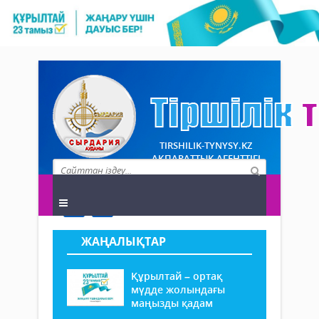
TIRSHILIK-TYNYSY.KZ
АҚПАРАТТЫҚ АГЕНТТІГІ
ЖАҢАЛЫҚТАР
Құрылтай – ортақ
мүдде жолындағы
маңызды қадам