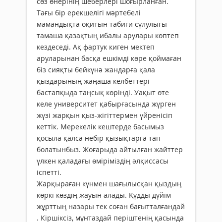
сөз өнерінің шеберлері шоғырланған.
Тағы бір ерекшелігі мәртебелі
мамандықта оқитын табиғи сұлулығы
тамаша қазақтың ибалы арулары көптеп
кездеседі. Ақ фартук киген мектеп
аруларынан басқа ешкімді көре қоймаған
біз сияқты бейкүнә жандарға қала
қыздарының жаңаша келбеттері
бастапқыда таңсық көрінді. Уақыт өте
келе университет қабырғасында жүрген
жүзі жарқын қыз-жігіттермен үйренісіп
кеттік. Мерекелік кештерде басымыз
қосыла қалса небір қызықтарға тап
болатынбыз. Жоғарыда айтылған жайттер
үлкен қаладағы өміріміздің әлқиссасы
іспетті.
Жарқыраған күнмен шағылысқан қыздың
көркі көздің жауын алады. Құдды дүйім
жұрттың назары тек соған бағытталғандай
. Кіршіксіз, мұнтаздай періштенің қасында