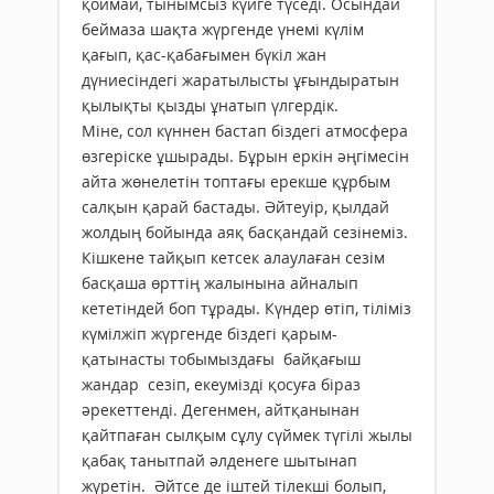
қоймай, тынымсыз күйге түседі. Осындай
беймаза шақта жүргенде үнемі күлім
қағып, қас-қабағымен бүкіл жан
дүниесіндегі жаратылысты ұғындыратын
қылықты қызды ұнатып үлгердік.
Міне, сол күннен бастап біздегі атмосфера
өзгеріске ұшырады. Бұрын еркін әңгімесін
айта жөнелетін топтағы ерекше құрбым
салқын қарай бастады. Әйтеуір, қылдай
жолдың бойында аяқ басқандай сезінеміз.
Кішкене тайқып кетсек алаулаған сезім
басқаша өрттің жалынына айналып
кететіндей боп тұрады. Күндер өтіп, тіліміз
күмілжіп жүргенде біздегі қарым-
қатынасты тобымыздағы байқағыш
жандар сезіп, екеумізді қосуға біраз
әрекеттенді. Дегенмен, айтқанынан
қайтпаған сылқым сұлу сүймек түгілі жылы
қабақ танытпай әлденеге шытынап
жүретін. Әйтсе де іштей тілекші болып,