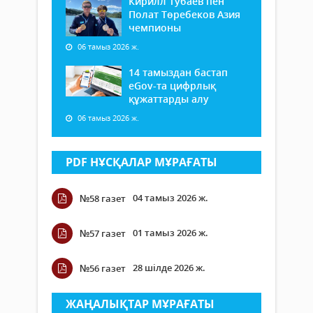
Кирилл Тубаев пен
Полат Төребеков Азия
чемпионы
06 тамыз 2026 ж.
14 тамыздан бастап
еGov-та цифрлық
құжаттарды алу
06 тамыз 2026 ж.
PDF НҰСҚАЛАР МҰРАҒАТЫ
04 тамыз 2026 ж.
№58 газет
01 тамыз 2026 ж.
№57 газет
28 шілде 2026 ж.
№56 газет
ЖАҢАЛЫҚТАР МҰРАҒАТЫ