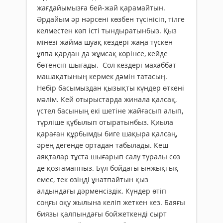
жағдайымызға бей-жай қарамайтын.
Әрдайым әр нәрсені көзбен түсінісіп, тілге
келместен көп істі тындыратынбыз. Қыз
мінезі жайма шуақ кездері жаңа түскен
ұлпа қардан да жұмсақ көрінсе, кейде
бөтенсіп шығады. Сол кездері махаббат
машақатының кермек дәмін татасың.
Небір басымыздан қызықты күндер өткені
мәлім. Кей отырыстарда жинала қалсақ,
үстел басының екі шетіне жайғасып алып,
түрліше құбылып отыратынбыз. Қиыла
қараған құрбымды биге шақыра қалсаң,
әрең дегенде ортадан табылады. Кеш
аяқталар тұста шығарып салу туралы сөз
де қозғамаппыз. Бұл бойдағы ынжықтық
емес, тек өзіңді ұнатпайтын қыз
алдындағы дәрменсіздік. Күндер өтіп
соңғы оқу жылына келіп жеткен кез. Баяғы
биязы қалпындағы бойжеткенді сырт