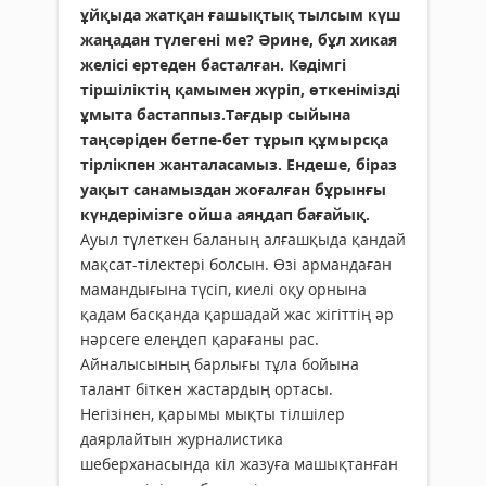
ұйқыда жатқан ғашықтық тылсым күш
жаңадан түлегені ме? Әрине, бұл хикая
желісі ертеден басталған. Кәдімгі
тіршіліктің қамымен жүріп, өткенімізді
ұмыта бастаппыз.Тағдыр сыйына
таңсәріден бетпе-бет тұрып құмырсқа
тірлікпен жанталасамыз. Ендеше, біраз
уақыт санамыздан жоғалған бұрынғы
күндерімізге ойша аяңдап бағайық.
Ауыл түлеткен баланың алғашқыда қандай
мақсат-тілектері болсын. Өзі армандаған
мамандығына түсіп, киелі оқу орнына
қадам басқанда қаршадай жас жігіттің әр
нәрсеге елеңдеп қарағаны рас.
Айналысының барлығы тұла бойына
талант біткен жастардың ортасы.
Негізінен, қарымы мықты тілшілер
даярлайтын журналистика
шеберханасында кіл жазуға машықтанған