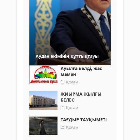
Аудан әкімінің құттықтауы
Ауылға келді, жас
маман
Қоғам
ЖИЫРМА ЖЫЛҒЫ
БЕЛЕС
Қоғам
ТАҒДЫР ТАУҚЫМЕТІ
Қоғам