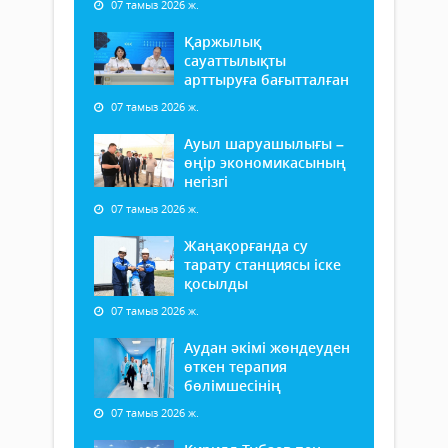
07 тамыз 2026 ж.
Қаржылық
сауаттылықты
арттыруға бағытталған
07 тамыз 2026 ж.
Ауыл шаруашылығы –
өңір экономикасының
негізгі
07 тамыз 2026 ж.
Жаңақорғанда су
тарату станциясы іске
қосылды
07 тамыз 2026 ж.
Аудан әкімі жөндеуден
өткен терапия
бөлімшесінің
07 тамыз 2026 ж.