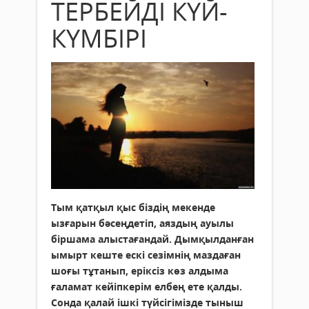
ТЕРБЕЙДІ КҮЙ-
КҮМБІРІ
Тым қатқыл қыс біздің мекенде
ызғарын бәсеңдетіп, аяздың ауылы
біршама алыстағандай.
Дымқылданған
ымырт кеште ескі сезімнің маздаған
шоғы тұтанып, еріксіз көз алдыма
ғаламат кейіпкерім елбең ете қалды.
Сонда қалай ішкі түйсігімізде тыныш