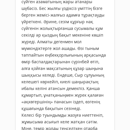
сүйген азаматының жары атанары
шүбәсіз. Бес жылғы үздіксіз үміттің бізге
берген жемісі-жалғыз адамға тұрақтауды
үйреткені. Әрине, сезім құрғыр нақ
сүйгенін жолықтырғанша сусымалы құм
секілді әр қыздың бақыт мекеніне көшіп
жүреді. Алматы дегенмен мол
мүмкіндіктерге жол ашады. Өзі тыным
таппайтын еңбекқорлығының арқасында
өмір баспалдақтарынан сүрінбей өтіп,
алға қойған мақсатының құзар шыңына
шыққысы келеді. Ендеше, Сыр сұлуының
келешегі көркейіп, киелі шаңырақтың
ибалы келіні атансын демекпіз. Қанша
құмартып, ұнатқаныңмен жүрек қалаған
«ақкөгершінің» панасын іздеп, өзгенің
құшағында бақытын сезінеді.
Келесі бір туындымды жазуға ниеттеніп,
жұмысыма асығып келе жатқан сәтім.
Міне, темір жолды теңселткен отарба