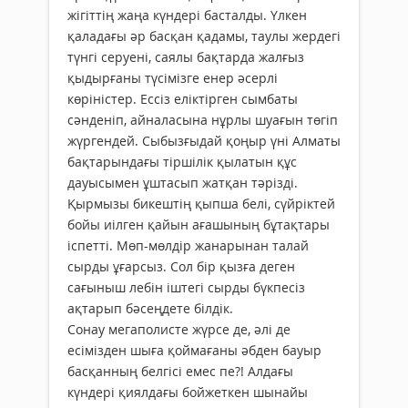
жігіттің жаңа күндері басталды. Үлкен
қаладағы әр басқан қадамы, таулы жердегі
түнгі серуені, саялы бақтарда жалғыз
қыдырғаны түсімізге енер әсерлі
көріністер. Ессіз еліктірген сымбаты
сәнденіп, айналасына нұрлы шуағын төгіп
жүргендей. Сыбызғыдай қоңыр үні Алматы
бақтарындағы тіршілік қылатын құс
дауысымен ұштасып жатқан тәрізді.
Қырмызы бикештің қыпша белі, сүйріктей
бойы иілген қайын ағашының бұтақтары
іспетті. Мөп-мөлдір жанарынан талай
сырды ұғарсыз. Сол бір қызға деген
сағыныш лебін іштегі сырды бүкпесіз
ақтарып бәсеңдете білдік.
Сонау мегаполисте жүрсе де, әлі де
есімізден шыға қоймағаны әбден бауыр
басқанның белгісі емес пе?! Алдағы
күндері қиялдағы бойжеткен шынайы