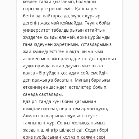
көзден талай қызғанып, болмашы
нәрселерге ренжісеміз. Қанша рет
бетімізді қайтарса да, жүрек құрғыр
дегенің жасамай қоймайды. Тәулік бойы
университет табалдырығын аттайтын
жүздеген қызды елемей, ерке құрбымды
ғана іздеумен жүретінмін. Ұстаздарымыз
жай-күйімді естіген шақта шымшыма
әзілмен мені жігерлендіретін. Достарымыз
аудиторияда қатар дауысымыз шыға
қалса «бір үйден қос адам сөйлемейді»
деп қалжыңға басатын. Мұның барлығы
өткеннің еншісіндегі естеліктер болып,
санада сақталады.
Қазіргі таңда күні бойы қасымнан
шықпайтын нақ періштем арман қуып,
Алматы шаһарында жұмыс істеуге
талпынып жүр. Соңғы жолыққанымыз
жаздың шіліңгір шілдесі еді. Содан бері
ерке құрбысынан қол үзіп қалған сері