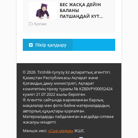
БЕС ЖАСҚА ДЕЙІН
БАЛАНЫ
ПАТШАҢДАЙ КҮТ...
Қоғам
Пікір қалдыру
© 2026. Tirshilik-tynysy.kz ақпараттық агенттігі.
Қазақстан Республикасы Ақпарат және
Қоғамдық даму министрлігі, Ақпарат
комитетінің тіркеу туралы № KZ80VPY00052424
куәлігі 21.07.2022 жылы берілген.
® Агенттік сайтында жарияланған барлық
мақалалар мен фото-бейне материалдардың
авторлық құқықтары қорғалған.
Материалдарды пайдаланған жағдайда сілтеме
жасалуы міндетті.
Меншік иесі:
«Сыр медиа»
ЖШС.