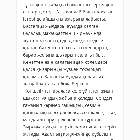
түске дейін сабаққа байланған сергелдең
сәттерің өтеді. Аты қандай болса жасаған
істері де айшықты ажарына лайықты.
Бастапқы жылдары ауылда қалған
балалық махаббаттың шырмауында
жүргеніміз анық еді. Дәлізде кездесе
қалған бикештерге көз астымен қарап,
барар жолына шығарып салатынбыз.
Кенеттен өзің қалаған адам сәлемдесе
қалса қызарыңқы жүзбен тосырқап
қаламыз. Қашанғы мұндай қолайсыз
жағдайларға тап бола бересің.
Көпшілікпен араласа келе үйіңнен жиып
шыққан ұяңдық жайына қалады. Сендегі
ғажайып көрінер ғашықтық сезімің
қаншалықты әсерлі болса, соншалықты ақ
маңдайлы ару ерекшеленіп тұрғаны.
Зырғыған уақыт шіркін заматында өзгеріп
жатады. Адамның көңіл-күйі де құбылып