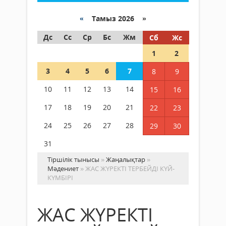
«
Тамыз 2026 »
Дс
Сс
Ср
Бс
Жм
Сб
Жс
1
2
3
4
5
6
7
8
9
10
11
12
13
14
15
16
17
18
19
20
21
22
23
24
25
26
27
28
29
30
31
Тіршілік тынысы
»
Жаңалықтар
»
Мәдениет
» ЖАС ЖҮРЕКТІ ТЕРБЕЙДІ КҮЙ-
КҮМБІРІ
ЖАС ЖҮРЕКТІ