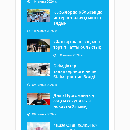
10 тамыз 2026 ж.
Қызылорда облысында
интернет алаяқтықтың
алдын
10 тамыз 2026 ж.
«Жастар және заң мен
тәртіп» атты облыстық
10 тамыз 2026 ж.
Әкімдіктер
талапкерлерге неше
білім грантын бөлді
09 тамыз 2026 ж.
Дияр Нұрғожайдың
соңғы секундтағы
нокауты 25 мың
09 тамыз 2026 ж.
«Қазақстан халқына»