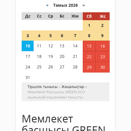
«
Тамыз 2026 »
Дс
Сс
Ср
Бс
Жм
Сб
Жс
1
2
3
4
5
6
7
8
9
10
11
12
13
14
15
16
17
18
19
20
21
22
23
24
25
26
27
28
29
30
31
Тіршілік тынысы
»
Жаңалықтар
»
Мемлекет басшысы GREEN ЕСО
жылыжай кешенімен танысты
Мемлекет
басшысы GREEN