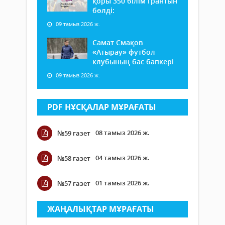
қоры 350 білім грантын
бөлді:
09 тамыз 2026 ж.
Самат Смақов
«Атырау» футбол
клубының бас бапкері
09 тамыз 2026 ж.
PDF НҰСҚАЛАР МҰРАҒАТЫ
08 тамыз 2026 ж.
№59 газет
04 тамыз 2026 ж.
№58 газет
01 тамыз 2026 ж.
№57 газет
ЖАҢАЛЫҚТАР МҰРАҒАТЫ