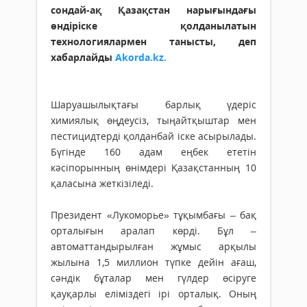
сондай-ақ Қазақстан нарығындағы
өндіріске қолданылатын
технологиялармен танысты, деп
хабарлайды
Akorda.kz.
Шаруашылықтағы барлық үдеріс
химиялық өңдеусіз, тыңайтқыштар мен
пестицидтерді қолданбай іске асырылады.
Бүгінде 160 адам еңбек ететін
кәсіпорынның өнімдері Қазақстанның 10
қаласына жеткізіледі.
Президент «Лукоморье» тұқымбағы – бақ
орталығын аралап көрді. Бұл –
автоматтандырылған жұмыс арқылы
жылына 1,5 миллион түпке дейін ағаш,
сәндік бұталар мен гүлдер өсіруге
қауқарлы еліміздегі ірі орталық. Оның