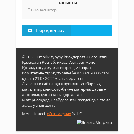
танысты
Жаңалықтар
Пікір қалдыру
© 2026. Tirshilik-tynysy.kz ақпараттық агенттігі.
Қазақстан Республикасы Ақпарат және
Қоғамдық даму министрлігі, Ақпарат
комитетінің тіркеу туралы № KZ80VPY00052424
куәлігі 21.07.2022 жылы берілген.
® Агенттік сайтында жарияланған барлық
мақалалар мен фото-бейне материалдардың
авторлық құқықтары қорғалған.
Материалдарды пайдаланған жағдайда сілтеме
жасалуы міндетті.
Меншік иесі:
«Сыр медиа»
ЖШС.