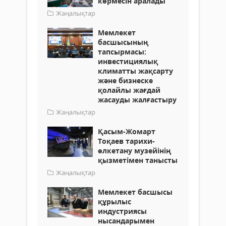
көрмесін аралады
Жаңалықтар
Мемлекет
басшысының
тапсырмасы:
инвестициялық
климатты жақсарту
және бизнеске
қолайлы жағдай
жасауды жалғастыру
Жаңалықтар
Қасым-Жомарт
Тоқаев тарихи-
өлкетану музейінің
қызметімен танысты
Жаңалықтар
Мемлекет басшысы
құрылыс
индустриясы
нысандарымен