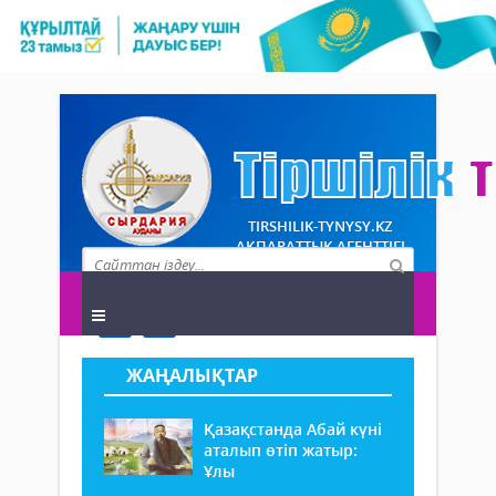
TIRSHILIK-TYNYSY.KZ
АҚПАРАТТЫҚ АГЕНТТІГІ
ЖАҢАЛЫҚТАР
Қазақстанда Абай күні
аталып өтіп жатыр:
Ұлы