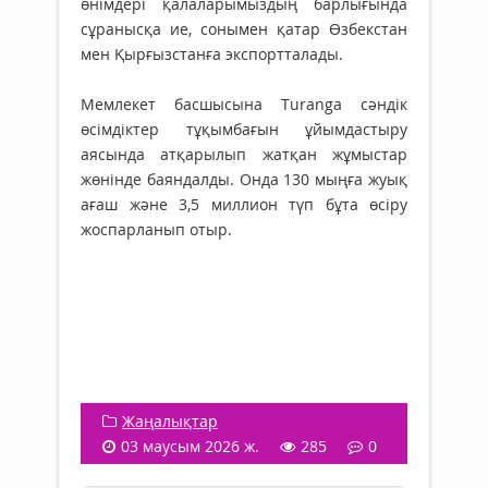
өнімдері қалаларымыздың барлығында
сұранысқа ие, сонымен қатар Өзбекстан
мен Қырғызстанға экспортталады.
Мемлекет басшысына Turanga сәндік
өсімдіктер тұқымбағын ұйымдастыру
аясында атқарылып жатқан жұмыстар
жөнінде баяндалды. Онда 130 мыңға жуық
ағаш және 3,5 миллион түп бұта өсіру
жоспарланып отыр.
Жаңалықтар
03 маусым 2026 ж.
285
0