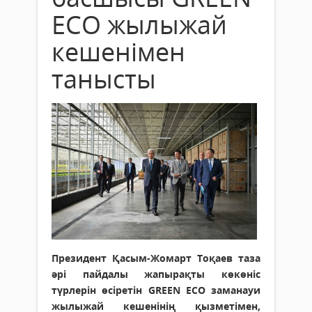
ЕСО жылыжай
кешенімен
танысты
Президент Қасым-Жомарт Тоқаев таза
әрі пайдалы жапырақты көкөніс
түрлерін өсіретін GREEN ЕСО заманауи
жылыжай кешенінің қызметімен,