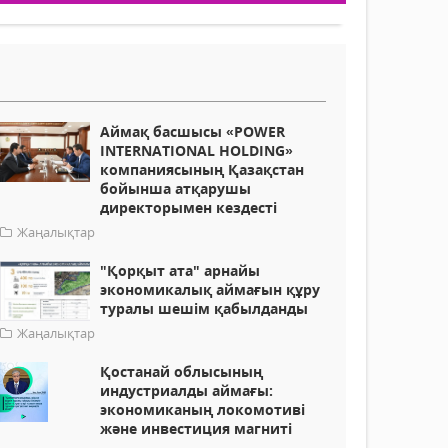
Аймақ басшысы «POWER
INTERNATIONAL HOLDING»
компаниясының Қазақстан
бойынша атқарушы
директорымен кездесті
Жаңалықтар
"Қорқыт ата" арнайы
экономикалық аймағын құру
туралы шешім қабылданды
Жаңалықтар
Қостанай облысының
индустриалды аймағы:
экономиканың локомотиві
және инвестиция магниті