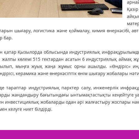
арна
Қазі
айқ
мате
арын шығару, логистика және қоймалау, химия өнеркәсібі, авт
р бар.
н қатар Қызылорда облысында индустриялық инфрақұрылымды 
 жалпы көлемі 515 гектардан асатын 6 индустриялық аймақ жұм
осылып, мыңға жуық жаңа жұмыс орны ашылды. «Өндіріс» ин
дірісі, керамика және өнеркәсіптік өнім шығару жобалары нәти
де тараптар индустриялық парктер салу, инженерлік инфрақұ
рды жандандыру бағытындағы ынтымақтастықты кеңейтуге уағд
ен инвестициялық жобаларды одан әрі жалғастыру жоспары нақ
мен келуге ниет білдірді.