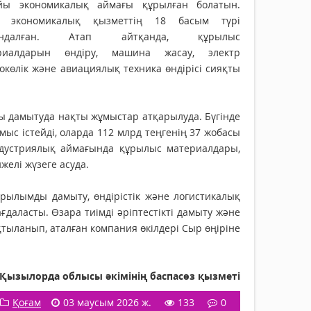
йы экономикалық аймағы құрылған болатын.
р экономикалық қызметтің 18 басым түрі
ындалған. Атап айтқанда, құрылыс
риалдарын өндіру, машина жасау, электр
окөлік және авиациялық техника өндірісі сияқты
дамытуда нақты жұмыстар атқарылуда. Бүгінде
ыс істейді, оларда 112 млрд теңгенің 37 жобасы
дустриялық аймағында құрылыс материалдары,
желі жүзеге асуда.
рылымды дамыту, өндірістік және логистикалық
аласты. Өзара тиімді әріптестікті дамыту және
тыланып, аталған компания өкілдері Сыр өңіріне
Қызылорда облысы әкімінің баспасөз қызметі
Қоғам
03 маусым 2026 ж.
133
0