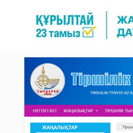
TIRSHILIK-TYNYSY.KZ 
НЕГІЗГІ БЕТ
ЖАҢАЛЫҚТАР
ТІРШІЛІК ТЫ
ЖАҢАЛЫҚТАР
Тірші