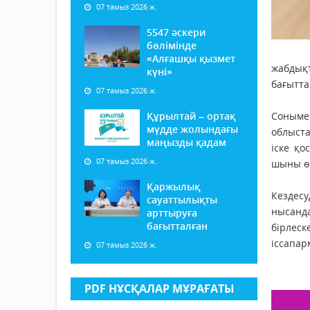
07 тамыз 2026 ж.
5547 әскери
бөлімінде
«Алғашқы қызмет
жабдықт
күні»
бағытта
07 тамыз 2026 ж.
Құрылтай – ортақ
Соныме
мүдде жолындағы
облыста
маңызды қадам
іске қ
07 тамыз 2026 ж.
шыны өн
Қаржылық
Кездесу
сауаттылықты
нысанда
арттыруға
бағытталған
бірлеск
іссапар
07 тамыз 2026 ж.
PDF НҰСҚАЛАР МҰРАҒАТЫ