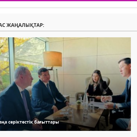
АС ЖАҢАЛЫҚТАР:
аңа серіктестік бағыттары