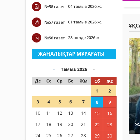
04 тамыз 2026 ж.
№58 газет
01 тамыз 2026 ж.
№57 газет
ҰҚС
28 шілде 2026 ж.
№56 газет
ЖАҢАЛЫҚТАР МҰРАҒАТЫ
«
Тамыз 2026 »
Дс
Сс
Ср
Бс
Жм
Сб
Жс
1
2
3
4
5
6
7
8
9
10
11
12
13
14
15
16
17
18
19
20
21
22
23
Ж
24
25
26
27
28
29
30