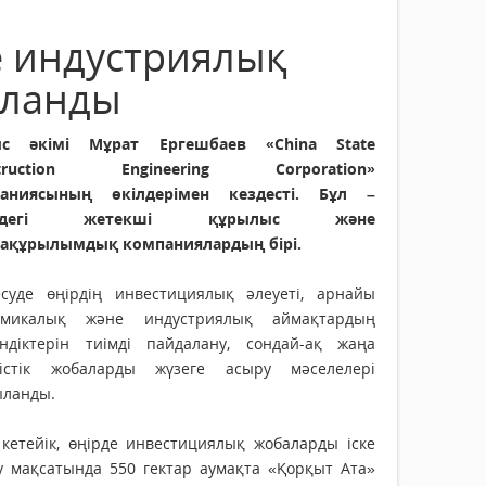
 индустриялық
аланды
с әкімі Мұрат Ергешбаев «China State
struction Engineering Corporation»
аниясының өкілдерімен кездесті. Бұл –
емдегі жетекші құрылыс және
ақұрылымдық компаниялардың бірі.
есуде өңірдің инвестициялық әлеуеті, арнайы
омикалық және индустриялық аймақтардың
індіктерін тиімді пайдалану, сондай-ақ жаңа
рістік жобаларды жүзеге асыру мәселелері
ыланды.
 кетейік, өңірде инвестициялық жобаларды іске
у мақсатында 550 гектар аумақта «Қорқыт Ата»