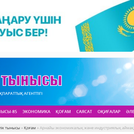
АҚПАРАТТЫҚ АГЕНТТІГІ
НЫСЫ-85
ЭКОНОМИКА
ҚОҒАМ
САЯСАТ
ОҚИҒАЛАР
ӘЛ
лік тынысы
»
Қоғам
» Арнайы экономикалық және индустриялық аймақт