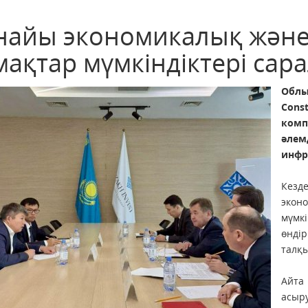
найы экономикалық және
мақтар мүмкіндіктері сар
Облы
Con
комп
әл
инфр
Кезд
экон
мүмк
өнді
талқ
Айта
асыр