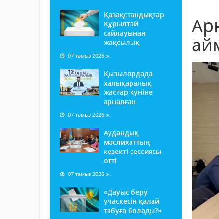
Қазақстандықтар
Ар
Құрылтай
сайлауынан
ай
жақсылық
07 тамыз 2026 ж.
Қызылордада
халықаралық
жастар күніне
арналған
07 тамыз 2026 ж.
Аудандық
мәслихаттың
кезекті сессиясы
өтті
07 тамыз 2026 ж.
«Дауыс беру
учаскесін қалай
табуға болады?»