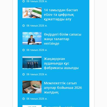
06 тамыз 2026 ж.
14 тамыздан бастап
еGov-та цифрлық
құжаттарды алу
06 тамыз 2026 ж.
Өңірдегі білім сапасы
жаңа талаптар
негізінде
06 тамыз 2026 ж.
Жаңақорған
ауданында құс
фабрикасы ашылды
06 тамыз 2026 ж.
Мемлекеттік сатып
алулар бойынша 2026
жылдың
06 тамыз 2026 ж.