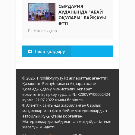
СЫРДАРИЯ
АУДАНЫНДА "АБАЙ
ОҚУЛАРЫ" БАЙҚАУЫ
ӨТТІ
Жаңалықтар
Пікір қалдыру
© 2026. Tirshilik-tynysy.kz ақпараттық агенттігі.
Қазақстан Республикасы Ақпарат және
Қоғамдық даму министрлігі, Ақпарат
комитетінің тіркеу туралы № KZ80VPY00052424
куәлігі 21.07.2022 жылы берілген.
® Агенттік сайтында жарияланған барлық
мақалалар мен фото-бейне материалдардың
авторлық құқықтары қорғалған.
Материалдарды пайдаланған жағдайда сілтеме
жасалуы міндетті.