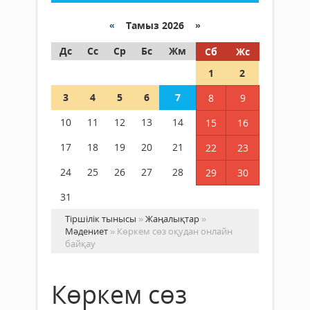
«
Тамыз 2026 »
Дс
Сс
Ср
Бс
Жм
Сб
Жс
1
2
3
4
5
6
7
8
9
10
11
12
13
14
15
16
17
18
19
20
21
22
23
24
25
26
27
28
29
30
31
Тіршілік тынысы
»
Жаңалықтар
»
Мәдениет
» Көркем сөз оқудан онлайн
байқау
Көркем сөз