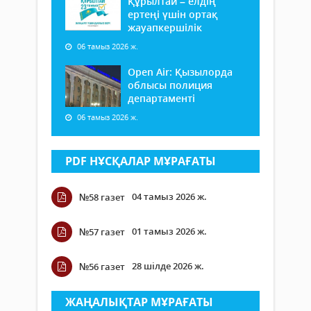
Құрылтай – елдің
ертеңі үшін ортақ
жауапкершілік
06 тамыз 2026 ж.
Open Air: Қызылорда
облысы полиция
департаменті
06 тамыз 2026 ж.
PDF НҰСҚАЛАР МҰРАҒАТЫ
04 тамыз 2026 ж.
№58 газет
01 тамыз 2026 ж.
№57 газет
28 шілде 2026 ж.
№56 газет
ЖАҢАЛЫҚТАР МҰРАҒАТЫ