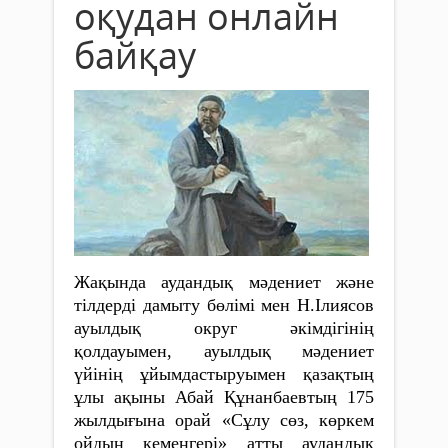
оқудан онлайн
байқау
Жақында аудандық мәдениет және
тілдерді дамыту бөлімі мен Н.Ілиясов
ауылдық округ әкімдігінің
қолдауымен, ауылдық мәдениет
үйінің ұйымдастыруымен қазақтың
ұлы ақыны Абай Құнанбаевтың 175
жылдығына орай «Сұлу сөз, көркем
ойдың кемеңгері» атты аудандық