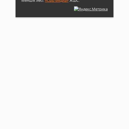
Меншік иесі:
«Сыр медиа»
ЖШС.