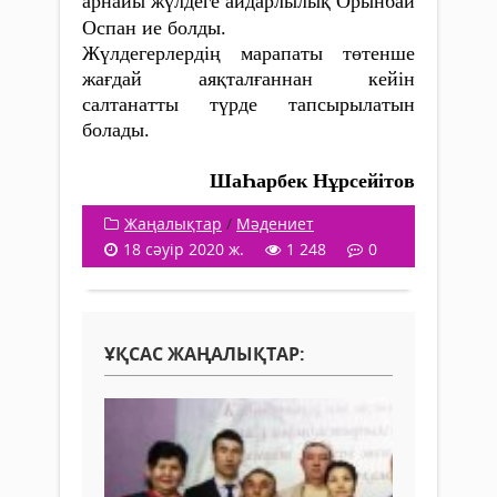
арнайы жүлдеге айдарлылық Орынбай
Оспан ие болды.
Жүлдегерлердің марапаты төтенше
жағдай аяқталғаннан кейін
салтанатты түрде тапсырылатын
болады.
ШаҺарбек Нұрсейітов
Жаңалықтар
/
Мәдениет
18 сәуір 2020 ж.
1 248
0
ҰҚСАС ЖАҢАЛЫҚТАР: