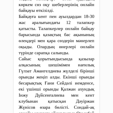
көркем сөз оқу шеберлерінің онлайн
байқауы өткізілді.
Байқауға кент пен ауылдардан 18-30
жас аралығындағы 12 талапкер
қатысты. Талапкерлер онлайн байқау
барысында қазақтың бас ақынының
өлеңдері мен қара сөздерін мәнерлеп
оқыды. Олардың өнерлері онлайн
түрінде сарапқа салынды.
Сайыс қорытындысында қазылар
алқасы­ның шешімімен нағилық
Гүлзат Амангелдиева жүлделі бірінші
орынды жеңіп алды. Екінші орынды
бесарықтық Ғани Сейдәлі иемденсе,
екі үшінші орынды Қалжан ахундық
Інжу Дүйсенғалиева мен кент
клубынан қатысқан Дәуіржан
Жүнісов өзара бөлісті. Сондай-ақ