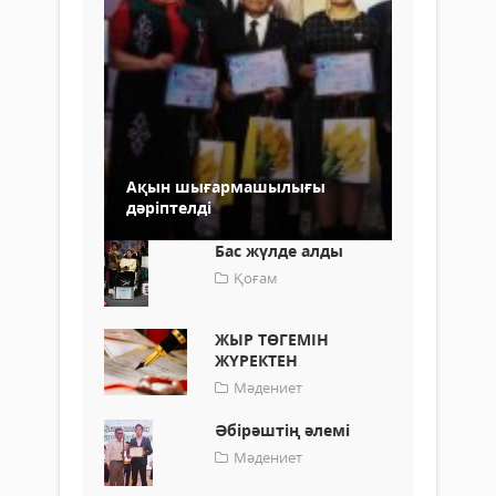
Ақын шығармашылығы
дәріптелді
Бас жүлде алды
Қоғам
ЖЫР ТӨГЕМІН
ЖҮРЕКТЕН
Мәдениет
Әбірәштің әлемі
Мәдениет