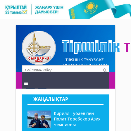
TIRSHILIK-TYNYSY.KZ
АҚПАРАТТЫҚ АГЕНТТІГІ
ЖАҢАЛЫҚТАР
Кирилл Тубаев пен
Полат Төребеков Азия
чемпионы