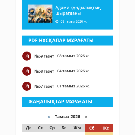
Адами құндылықтың
шырағданы
08 тамыз 2026 ж.
PDF НҰСҚАЛАР МҰРАҒАТЫ
08 тамыз 2026 ж.
№59 газет
04 тамыз 2026 ж.
№58 газет
01 тамыз 2026 ж.
№57 газет
ЖАҢАЛЫҚТАР МҰРАҒАТЫ
«
Тамыз 2026 »
Дс
Сс
Ср
Бс
Жм
Сб
Жс