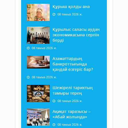
Құрыш қолды ана
08 тамыз 2026 ж.
Құрылыс саласы аудан
экономикасына серпін
берді
08 тамыз 2026 ж.
Азаматтардың
банкроттығында
қандай өзгеріс бар?
08 тамыз 2026 ж.
Шежірелі тарихтың
тамыры терең
08 тамыз 2026 ж.
Ақиқат таразысы –
«Абай жолында»
08 тамыз 2026 ж.