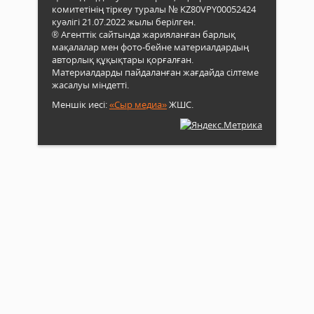
комитетінің тіркеу туралы № KZ80VPY00052424
куәлігі 21.07.2022 жылы берілген.
® Агенттік сайтында жарияланған барлық
мақалалар мен фото-бейне материалдардың
авторлық құқықтары қорғалған.
Материалдарды пайдаланған жағдайда сілтеме
жасалуы міндетті.
Меншік иесі:
«Сыр медиа»
ЖШС.