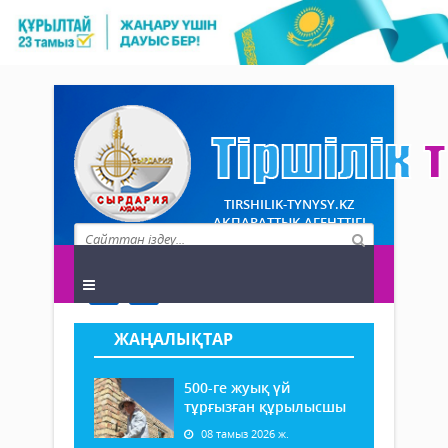
TIRSHILIK-TYNYSY.KZ
АҚПАРАТТЫҚ АГЕНТТІГІ
ЖАҢАЛЫҚТАР
500-ге жуық үй
тұрғызған құрылысшы
08 тамыз 2026 ж.