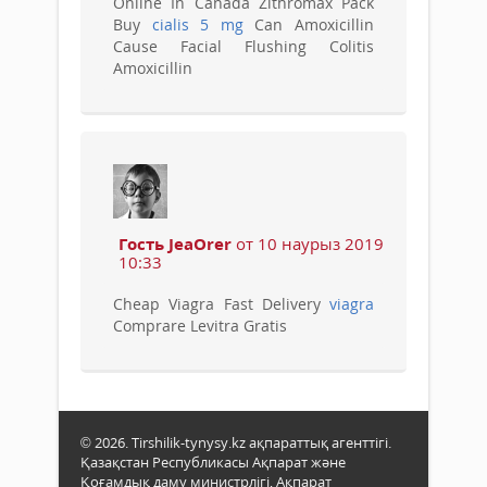
Online In Canada Zithromax Pack
Buy
cialis 5 mg
Can Amoxicillin
Cause Facial Flushing Colitis
Amoxicillin
Гость JeaOrer
от 10 наурыз 2019
10:33
Cheap Viagra Fast Delivery
viagra
Comprare Levitra Gratis
© 2026. Tirshilik-tynysy.kz ақпараттық агенттігі.
Қазақстан Республикасы Ақпарат және
Қоғамдық даму министрлігі, Ақпарат