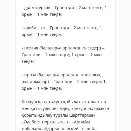
- драматургия – Гран-при – 2 млн теңге; 1
орын – 1 млн теңге;
- әдеби сын – Гран-при – 2 млн теңге; 1
орын – 1 млн теңге;
- поэзия (балаларға арнал­ған өлеңдер) –
Гран-при – 2 млн теңге; 1 орын – 1 млн
теңге;
- проза (балаларға арнал­ған прозалық
шы­ғар­малар) – Гран-при – 2 млн теңге; 1
орын – 1 млн теңге.
Конкурсқа қатысуға қойы­латын талаптар
мен қаты­суды ресімдеу, конкурс нәтижесін
қоры­тын­ды­лау туралы шарттармен
«Әдебиет порталының» «Ар­найы
жобалар» айдарынан егжей-тегжейлі