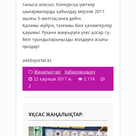
таныса аласыз. Конкурсқа үміт­кер
шығармаларды қабыл­дау мер­зімі 2017
жылғы 5-жел­тоқ­санға дейін.
Қаламы жүйрік, талғамы биік қа­лам­герлер
қауымы! Рухани жаңғыруға үлес қосар сү­
бе­лі туын­ды­лары­ңызды жолдауға асығы­
ңыз­дар!
adebiportal.kz
Жаңалықтар
/
Хабарландыру
22 қараша 2017 ж.
2 174
2
ҰҚСАС ЖАҢАЛЫҚТАР: