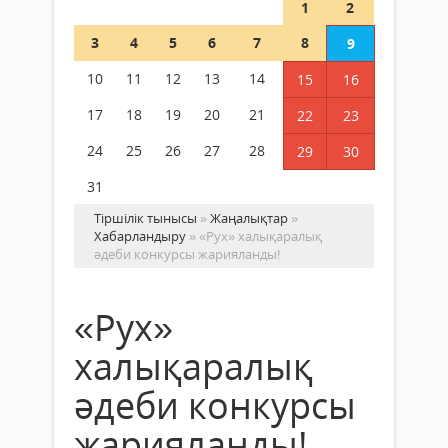
1
2
3
4
5
6
7
8
9
10
11
12
13
14
15
16
17
18
19
20
21
22
23
24
25
26
27
28
29
30
31
Тіршілік тынысы
»
Жаңалықтар
»
Хабарландыру
» «Рух» халықаралық
әдеби конкурсы жарияланды!
«Рух»
халықаралық
әдеби конкурсы
жарияланды!