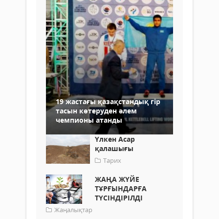
19 жастағы қазақстандық гір
тасын көтеруден әлем
чемпионы атанды
Үлкен Асар
қалашығы
Тарих
ЖАҢА ЖҮЙЕ
ТҰРҒЫНДАРҒА
ТҮСІНДІРІЛДІ
Жаңалықтар