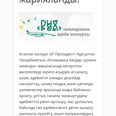
Аталған конкурс ҚР Прези­денті Нұрсұлтан
Назарбаев­тың «Болашаққа бағдар: рухани
жаң­ғыру» мақа­ла­сында кө­терілген
мәселелерді жүзе­ге асыруға атсалысу,
қазақ әдебиетін әлем­дік деңгейде
насихаттау, қазақстандық және шет­елдік
қаламгерлер арасында өзара байланыс
орнату, ұлттық сананы жаң­ғыртудағы
әдебиет­тің рөлін арттыру, жас ұр­пақтың
бойында төл әдебиетімізге деген қызығу­
шылықты күшейту, ақын-жазушылардың