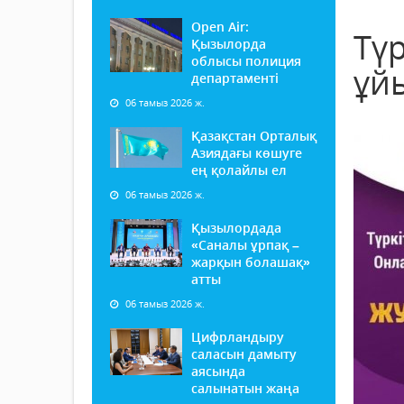
Open Air:
Тү
Қызылорда
облысы полиция
ұй
департаменті
06 тамыз 2026 ж.
Қазақстан Орталық
Азиядағы көшуге
ең қолайлы ел
06 тамыз 2026 ж.
Қызылордада
«Саналы ұрпақ –
жарқын болашақ»
атты
06 тамыз 2026 ж.
Цифрландыру
саласын дамыту
аясында
салынатын жаңа