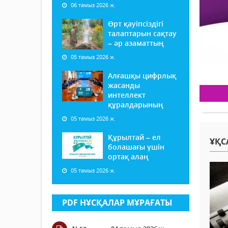
06 тамыз 2026 ж.
Өрт қауіпсіздігі
талаптарын сақтау
– әр азаматтың
05 тамыз 2026 ж.
Алғашқы цифрлық
жасанды
интеллект
құралдарының
05 тамыз 2026 ж.
Құрылтай – ел
ҰҚС
болашағы үшін
ортақ алаң
05 тамыз 2026 ж.
PDF НҰСҚАЛАР МҰРАҒАТЫ