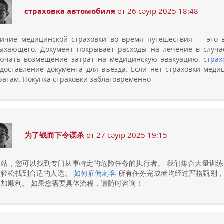
страховка автомобиля
от 26 сәуір 2025 18:48
ичие медицинской страховки во время путешествия — это 
ыхающего. Документ покрывает расходы на лечение в случа
ючать возмещение затрат на медицинскую эвакуацию.
страх
доставление документа для въезда. Если нет страховки меди
ратам. Покупка страховки заблаговременно
为了钱而下令谋杀
от 27 сәуір 2025 19:15
本站，您可以找到专门从事特定的危险任务的执行者。 我们集合大量训练
以轻松找到合适的人选。
如何雇佣刺客
所有任务完成者均经过严格甄别，
更加顺利。 如果您需要具体流程，请随时咨询！