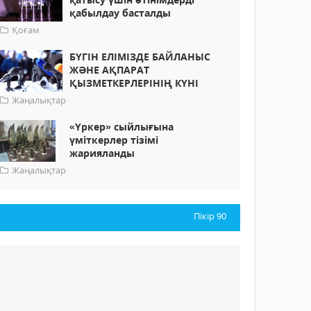
қабылдау басталды
Қоғам
БҮГІН ЕЛІМІЗДЕ БАЙЛАНЫС
ЖӘНЕ АҚПАРАТ
ҚЫЗМЕТКЕРЛЕРІНІҢ КҮНІ
Жаңалықтар
«Үркер» сыйлығына
үміткерлер тізімі
жарияланды
Жаңалықтар
Пікір
90