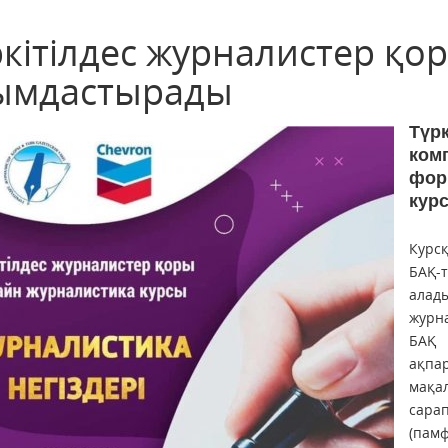
ркітілдес журналистер қо
ымдастырады
Түр
ком
фор
кур
Курс
БАҚ-
алад
журна
БАҚ 
ақпа
мақа
сара
(пам