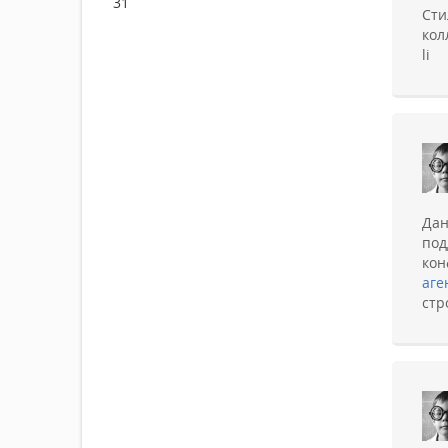
31
Сти
кол
li
Дан
по
ко
аге
стр