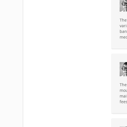
The
var
ban
med
The
mou
mai
fee