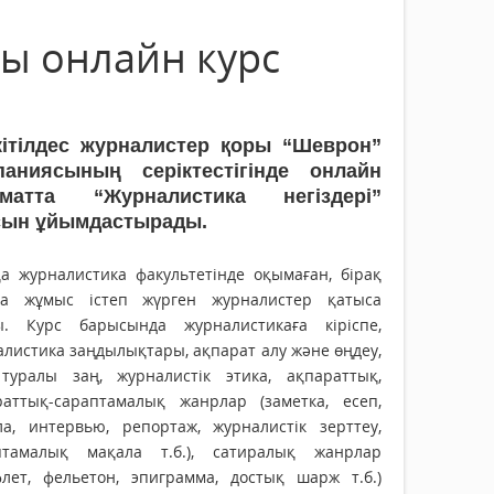
ры онлайн курс
кітілдес журналистер қоры “Шеврон”
паниясының серіктестігінде онлайн
матта “Журналистика негіздері”
сын ұйымдастырады.
қа журналистика факультетінде оқымаған, бірақ
та жұмыс істеп жүрген журналистер қатыса
ы. Курс барысында журналистикаға кіріспе,
листика заңдылықтары, ақпарат алу және өңдеу,
туралы заң, журналистік этика, ақпараттық,
раттық-сараптамалық жанрлар (заметка, есеп,
ла, интервью, репортаж, журналистік зерттеу,
птамалық мақала т.б.), сатиралық жанрлар
флет, фельетон, эпиграмма, достық шарж т.б.)