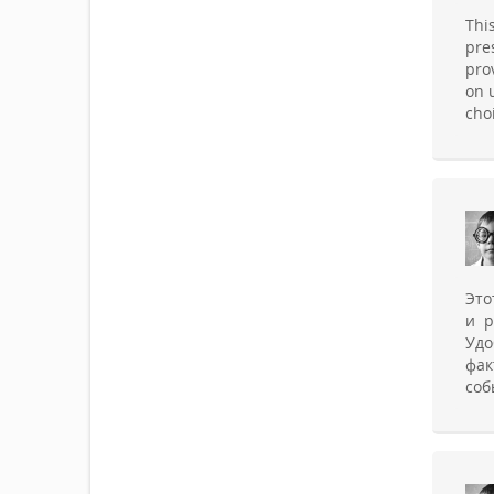
Thi
pre
pro
on 
cho
Это
и р
Удо
фак
соб