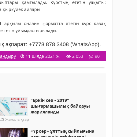
рыптары қамтылады. Курстың өтетін уақыты:
з-қыркүйек айлары.
 арқылы онлайн форматта өтетін курс қазақ
де тегін ұйымдастырылады.
қ ақпарат: +7778 878 3408 (WhatsApp).
ландыру
11 шілде 2021 ж.
2 053
90
"Еркін сөз - 2019"
шығармашылық байқауы
жарияланды
Жаңалықтар
«Үркер» ұлттық сыйлығына
қатысу үшін өтінімдерді