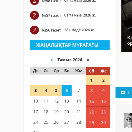
04 тамыз 2026 ж.
№58 газет
01 тамыз 2026 ж.
№57 газет
28 шілде 2026 ж.
№56 газет
Қ
о
ЖАҢАЛЫҚТАР МҰРАҒАТЫ
«
Тамыз 2026 »
Дс
Сс
Ср
Бс
Жм
Сб
Жс
1
2
3
4
5
6
7
8
9
Пі
10
11
12
13
14
15
16
17
18
19
20
21
22
23
24
25
26
27
28
29
30