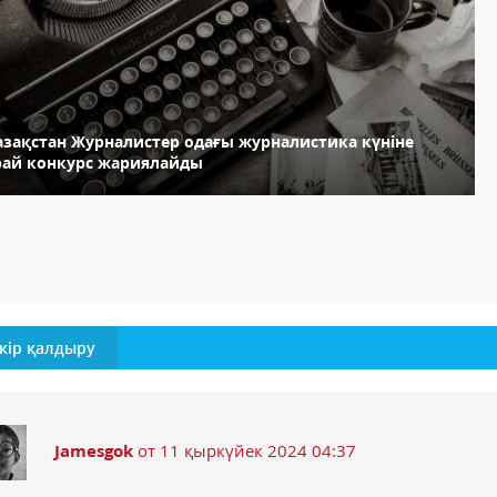
азақстан Журналистер одағы журналистика күніне
рай конкурс жариялайды
кір қалдыру
Jamesgok
от 11 қыркүйек 2024 04:37