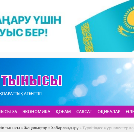
АҚПАРАТТЫҚ АГЕНТТІГІ
НЫСЫ-85
ЭКОНОМИКА
ҚОҒАМ
САЯСАТ
ОҚИҒАЛАР
ӘЛ
лік тынысы
»
Жаңалықтар
»
Хабарландыру
» Түркітілдес журналистер 