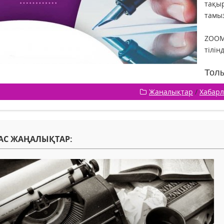
тақы
тамы
ZOOM
тілін
Толы
Жаңалықтар
/
Хабар
АС ЖАҢАЛЫҚТАР: