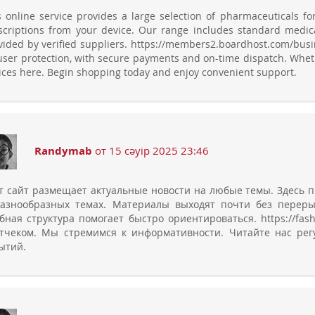
s online service provides a large selection of pharmaceuticals f
scriptions from your device. Our range includes standard medica
vided by verified suppliers. https://members2.boardhost.com/bus
user protection, with secure payments and on-time dispatch. Whether
ices here. Begin shopping today and enjoy convenient support.
Randymab
от 15 сәуір 2025 23:46
т сайт размещает актуальные новости на любые темы. Здесь п
азнообразных темах. Материалы выходят почти без перерыв
бная структура помогает быстро ориентироваться. https://fash
тчеком. Мы стремимся к информативности. Читайте нас рег
ытий.