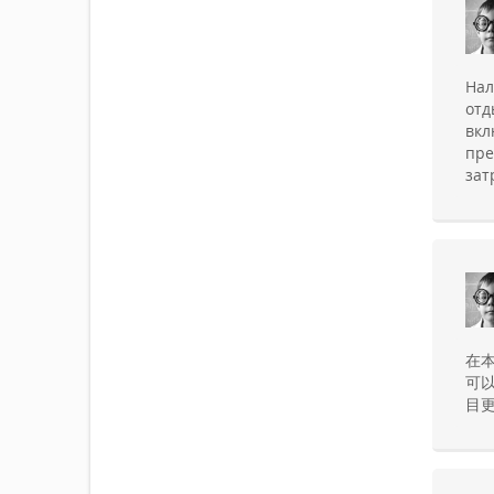
Нал
отд
вкл
пре
зат
在
可
目