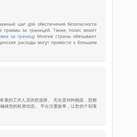
важный шаг для обеспечения безопасности
е травмы за границей. Также, полис может
овка за границу
Многие страны обязывают
цинские расходы могут привести к большим
有素的工作人员供您选择。 无论是何种挑战，您都
确保您的机密信息。 平台注重效率，让您的个别项