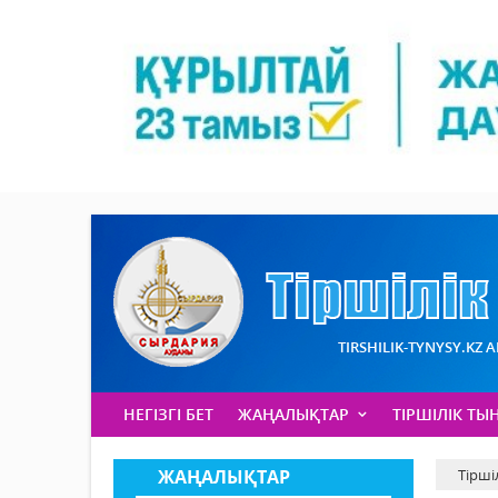
TIRSHILIK-TYNYSY.KZ 
НЕГІЗГІ БЕТ
ЖАҢАЛЫҚТАР
ТІРШІЛІК ТЫ
ЖАҢАЛЫҚТАР
Тірші