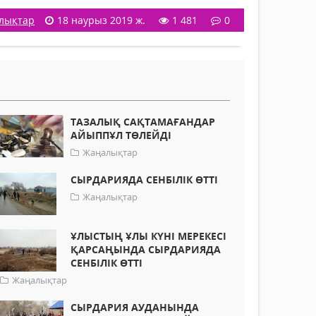
лықтар
18 наурыз 2019 ж.
1 481
0
ТАЗАЛЫҚ САҚТАМАҒАНДАР
АЙЫППҰЛ ТӨЛЕЙДІ
Жаңалықтар
СЫРДАРИЯДА СЕНБІЛІК ӨТТІ
Жаңалықтар
ҰЛЫСТЫҢ ҰЛЫ КҮНІ МЕРЕКЕСІ
ҚАРСАҢЫНДА СЫРДАРИЯДА
СЕНБІЛІК ӨТТІ
Жаңалықтар
СЫРДАРИЯ АУДАНЫНДА