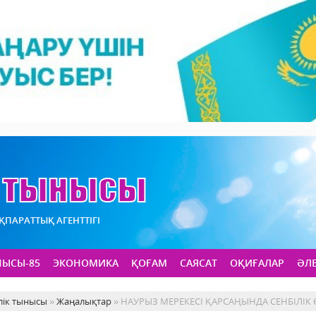
АҚПАРАТТЫҚ АГЕНТТІГІ
НЫСЫ-85
ЭКОНОМИКА
ҚОҒАМ
САЯСАТ
ОҚИҒАЛАР
ӘЛ
лік тынысы
»
Жаңалықтар
» НАУРЫЗ МЕРЕКЕСІ ҚАРСАҢЫНДА СЕНБІЛІК 