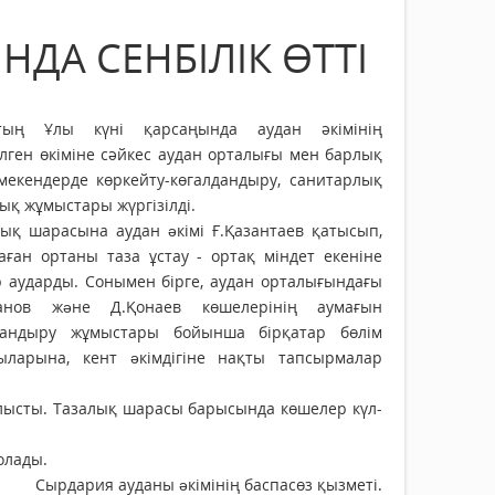
ДА СЕНБІЛІК ӨТТІ
тың Ұлы күні қарсаңында аудан әкімінің
ілген өкіміне сәйкес аудан орталығы мен барлық
 мекендерде көркейту-көгалдандыру, санитарлық
ық жұмыстары жүргізілді.
лық шарасына аудан əкімі Ғ.Қазантаев қатысып,
аған ортаны таза ұстау - ортақ міндет екеніне
р аударды. Сонымен бірге, аудан орталығындағы
анов жəне Д.Қонаев көшелерінің аумағын
тандыру жұмыстары бойынша бірқатар бөлім
ыларына, кент əкімдігіне нақты тапсырмалар
алысты. Тазалық шарасы барысында көшелер күл-
олады.
Сырдария ауданы əкімінің баспасөз қызметі.