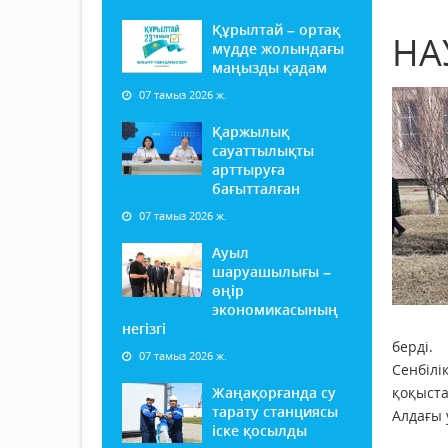
Құрылтай – ортақ
НА
мүдде жолындағы
маңызды қадам
07 тамыз 2026 ж.
Қаржылық
сауаттылықты
арттыруға
бағытталған
07 тамыз 2026 ж.
Ауыл
шаруашылығы –
өңір
экономикасының
негізгі
берді.
07 тамыз 2026 ж.
Сенбілі
Жаңақорғанда су
қоқыста
тарату станциясы
Алдағы 
іске қосылды