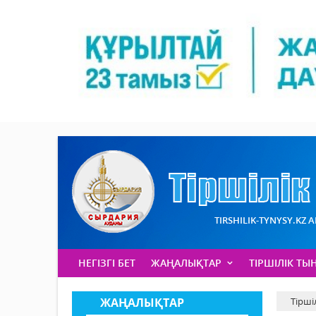
TIRSHILIK-TYNYSY.KZ 
НЕГІЗГІ БЕТ
ЖАҢАЛЫҚТАР
ТІРШІЛІК ТЫ
ЖАҢАЛЫҚТАР
Тірші