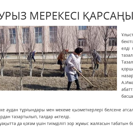
УРЫЗ МЕРЕКЕСІ ҚАРСАҢЫН
Ұлыс
бекіт
елді
тазал
Таза
қорш
наза
А.Им
абат
басш
кке аудан тұрғындары мен мекеме қызметкерлері белсене атс
рдан тазартылып, талдар əктелді.
уақытта да қоғам үшін тиімділігі зор жұмыс жалғасын табатын б