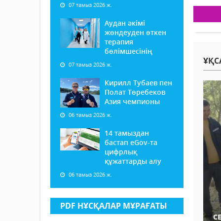
07 тамыз 2026 ж.
Аудан әкімі
жөндеуден өткен
терапия
бөлімшесінің
ҰҚС
07 тамыз 2026 ж.
Кирилл Тубаев пен
Полат Төребеков
Азия чемпионы
06 тамыз 2026 ж.
14 тамыздан
бастап еGov-та
цифрлық
құжаттарды алу
06 тамыз 2026 ж.
PDF НҰСҚАЛАР МҰРАҒАТЫ
С