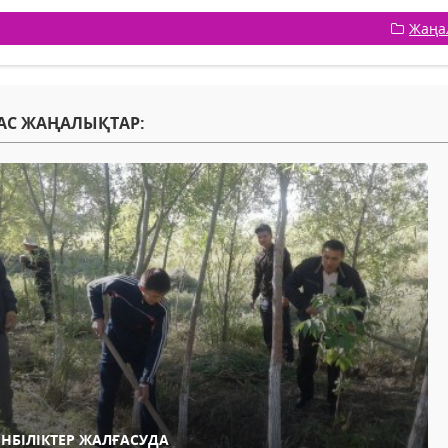
Жаңа
АС ЖАҢАЛЫҚТАР:
ЕНБІЛІКТЕР ЖАЛҒАСУДА