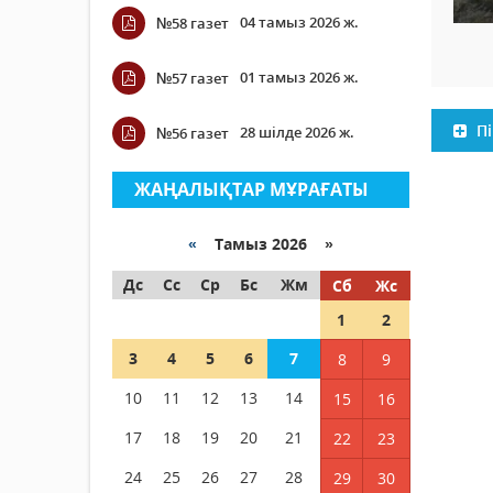
04 тамыз 2026 ж.
№58 газет
01 тамыз 2026 ж.
№57 газет
Пі
28 шілде 2026 ж.
№56 газет
ЖАҢАЛЫҚТАР МҰРАҒАТЫ
«
Тамыз 2026 »
Дс
Сс
Ср
Бс
Жм
Сб
Жс
1
2
3
4
5
6
7
8
9
10
11
12
13
14
15
16
17
18
19
20
21
22
23
24
25
26
27
28
29
30