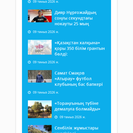
09 тамыз 2026 ж.
Дияр Нұрғожайдың
соңғы секундтағы
нокауты 25 мың
09 тамыз 2026 ж.
«Қазақстан халқына»
қоры 350 білім грантын
бөлді:
09 тамыз 2026 ж.
Самат Смақов
«Атырау» футбол
клубының бас бапкері
09 тамыз 2026 ж.
«Тораңғының түбіне
демалуға болмайды»
09 тамыз 2026 ж.
Сенбілік жұмыстары