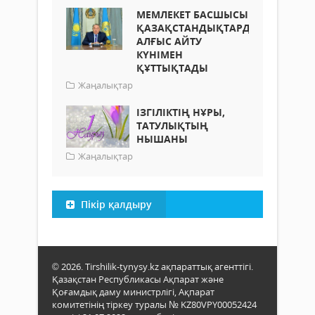
МЕМЛЕКЕТ БАСШЫСЫ
ҚАЗАҚСТАНДЫҚТАРДЫ
АЛҒЫС АЙТУ
КҮНІМЕН
ҚҰТТЫҚТАДЫ
Жаңалықтар
ІЗГІЛІКТІҢ НҰРЫ,
ТАТУЛЫҚТЫҢ
НЫШАНЫ
Жаңалықтар
Пікір қалдыру
© 2026. Tirshilik-tynysy.kz ақпараттық агенттігі.
Қазақстан Республикасы Ақпарат және
Қоғамдық даму министрлігі, Ақпарат
комитетінің тіркеу туралы № KZ80VPY00052424