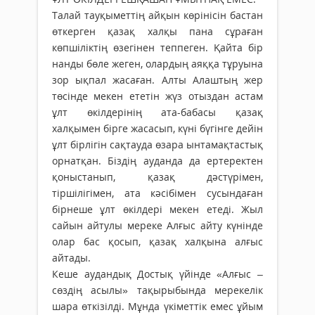
Талай тауқыметтің айқын көрінісін бастан
өткерген қазақ халқы пана сұраған
көпшіліктің өзегінен теппеген. Қайта бір
нанды бөле жеген, олардың аяққа тұруына
зор ықпал жасаған. Алты Алаштың жер
төсінде мекен ететін жүз отыздан астам
ұлт өкілдерінің ата-бабасы қазақ
халқымен бірге жасасып, күні бүгінге дейін
ұлт бірлігін сақтауда өзара ынтамақтастық
орнатқан. Біздің ауданда да ертеректен
қоныстанып, қазақ дәстүрімен,
тіршілігімен, ата кәсібімен сусындаған
бірнеше ұлт өкілдері мекен етеді. Жыл
сайын айтулы мереке Алғыс айту күнінде
олар бас қосып, қазақ халқына алғыс
айтады.
Кеше аудандық Достық үйінде «Алғыс –
сөздің асылы» тақырыбында мерекелік
шара өткізілді. Мұнда үкіметтік емес ұйым