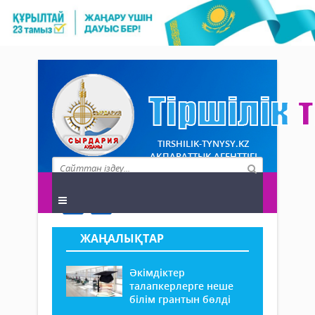
TIRSHILIK-TYNYSY.KZ
АҚПАРАТТЫҚ АГЕНТТІГІ
ЖАҢАЛЫҚТАР
Әкімдіктер
талапкерлерге неше
білім грантын бөлді