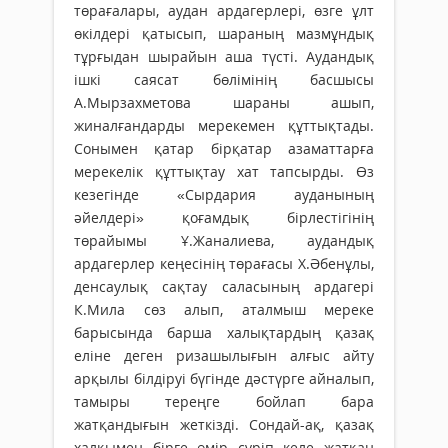
төрағалары, аудан ардагерлері, өзге ұлт
өкілдері қатысып, шараның мазмұндық
тұрғыдан шырайын аша түсті. Аудандық
ішкі саясат бөлімінің басшысы
А.Мырзахметова шараны ашып,
жиналғандарды мерекемен құттықтады.
Сонымен қатар бірқатар азаматтарға
мерекелік құттықтау хат тапсырды. Өз
кезегінде «Сырдария ауданының
әйелдері» қоғамдық бірлестігінің
төрайымы Ұ.Жаналиева, аудандық
ардагерлер кеңесінің төрағасы Х.Әбенұлы,
денсаулық сақтау саласының ардагері
К.Мила сөз алып, аталмыш мереке
барысында барша халықтардың қазақ
еліне деген ризашылығын алғыс айту
арқылы білдіруі бүгінде дәстүрге айналып,
тамыры тереңге бойлап бара
жатқандығын жеткізді. Сондай-ақ, қазақ
халқымен бірге өмір сүріп келе жатқан