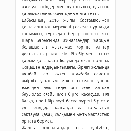
өзге ұлт өкілдерімен жұртшылық туыстық
қарымқатынас орнатқанын атап өтті.
Елбасының 2016 жылы бастамасымен
қолға алынған мерекенің өскелең ұрпаққа
танымдық тұрғыдан берер өнегесі зор.
Шара барысында жиналғандар жарқын
болашақтың мызғымас көрінісі ұлттар
достығының мәңгілік бір-бірімен тығыз
қарым-қатынаста болуында екенін айтты.
Әрқашан елдің ынтымағы, бірлігі жолында
аянбай тер төккен ата-баба өсиетін
өмірлік ұстаным еткен өскелең ұрпақ
ежелден иық теңестіріп келе жатқан
бауырлас ағайынмен бірге жасасуда. Тілі
басқа, тілегі бір, жүзі басқа жүрегі бір өзге
ұлт өкілдері қашанда ел татулығын
сақтауда қазақ халқымен ынтымақтастық
орната бермек.
Жалпы жиналғандар осы күнімізге,