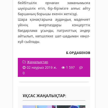
бейбітшілік орнаған заманымызға
шүкіршілік етіп, бір-бірімізге алғыс айту
баршаның борышы екенін жеткізді.
Шара қонақтарына аудандық мәдениет
үйінің өнерпаздары концерттік
бағдарлама ұсынды, патриоттық әндер
айтылып, көпшілікке шат-шадыман көңіл-
күй сыйлады.
Б.ОРДАБЕКОВ
Жаңалықтар
02 наурыз 2019 ж.
1 597
0
ҰҚСАС ЖАҢАЛЫҚТАР: