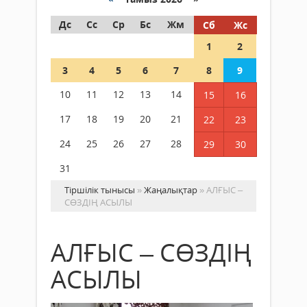
Дс
Сс
Ср
Бс
Жм
Сб
Жс
1
2
3
4
5
6
7
8
9
10
11
12
13
14
15
16
17
18
19
20
21
22
23
24
25
26
27
28
29
30
31
Тіршілік тынысы
»
Жаңалықтар
» АЛҒЫС –
СӨЗДІҢ АСЫЛЫ
АЛҒЫС – СӨЗДІҢ
АСЫЛЫ