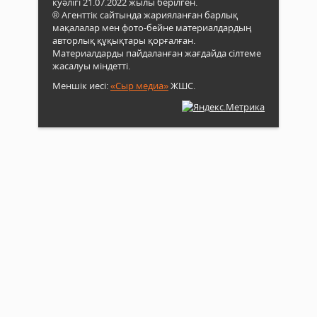
куәлігі 21.07.2022 жылы берілген.
® Агенттік сайтында жарияланған барлық
мақалалар мен фото-бейне материалдардың
авторлық құқықтары қорғалған.
Материалдарды пайдаланған жағдайда сілтеме
жасалуы міндетті.
Меншік иесі:
«Сыр медиа»
ЖШС.