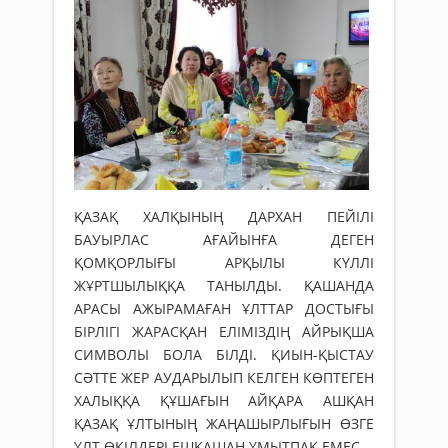
ҚАЗАҚ ХАЛҚЫНЫҢ ДАРХАН ПЕЙІЛІ
БАУЫРЛАС АҒАЙЫНҒА ДЕГЕН
ҚОМҚОРЛЫҒЫ АРҚЫЛЫ КҮЛЛІ
ЖҰРТШЫЛЫҚҚА ТАНЫЛДЫ. ҚАШАНДА
АРАСЫ АЖЫРАМАҒАН ҰЛТТАР ДОСТЫҒЫ
БІРЛІГІ ЖАРАСҚАН ЕЛІМІЗДІҢ АЙРЫҚША
СИМВОЛЫ БОЛА БІЛДІ. ҚИЫН-ҚЫСТАУ
СӘТТЕ ЖЕР АУДАРЫЛЫП КЕЛГЕН КӨПТЕГЕН
ХАЛЫҚҚА ҚҰШАҒЫН АЙҚАРА АШҚАН
ҚАЗАҚ ҰЛТЫНЫҢ ЖАҢАШЫРЛЫҒЫН ӨЗГЕ
ҰЛТ ӨКІЛДЕРІ ЕШҚАШАН ҰМЫТПАҚ ЕМЕС.