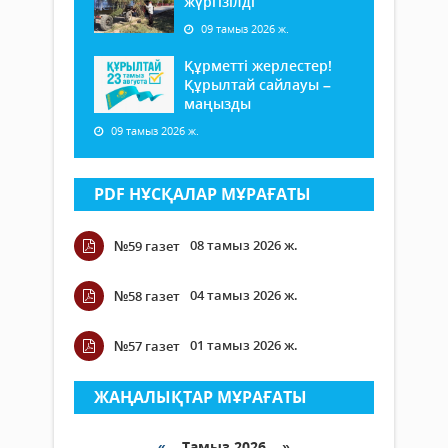
жүргізілді
09 тамыз 2026 ж.
Құрметті жерлестер!
Құрылтай сайлауы –
маңызды
09 тамыз 2026 ж.
PDF НҰСҚАЛАР МҰРАҒАТЫ
08 тамыз 2026 ж.
№59 газет
04 тамыз 2026 ж.
№58 газет
01 тамыз 2026 ж.
№57 газет
ЖАҢАЛЫҚТАР МҰРАҒАТЫ
«
Тамыз 2026 »