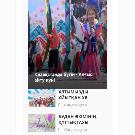
Қазақстанда бүгін - Алғыс
айту күні
ҰЛТЫМЫЗДЫ
ҰЙЫТҚАН ҰЯ
Жаңалықтар
АУДАН ӘКІМІНІҢ
ҚҰТТЫҚТАУЫ
Жаңалықтар