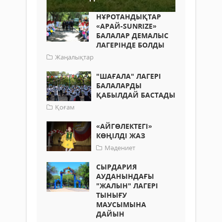
НҰРОТАНДЫҚТАР
«АРАЙ-SUNRIZE»
БАЛАЛАР ДЕМАЛЫС
ЛАГЕРІНДЕ БОЛДЫ
Жаңалықтар
"ШАҒАЛА" ЛАГЕРІ
БАЛАЛАРДЫ
ҚАБЫЛДАЙ БАСТАДЫ
Қоғам
«АЙГӨЛЕКТЕГІ»
КӨҢІЛДІ ЖАЗ
Мәдениет
СЫРДАРИЯ
АУДАНЫНДАҒЫ
"ЖАЛЫН" ЛАГЕРІ
ТЫНЫҒУ
МАУСЫМЫНА
ДАЙЫН