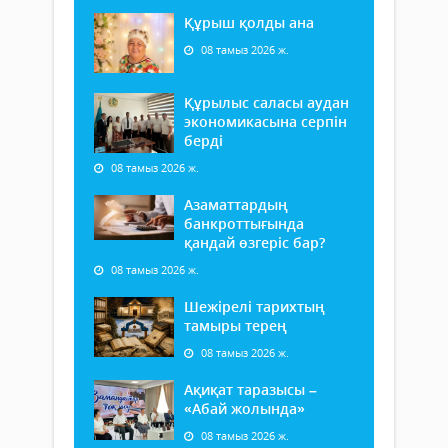
Құрыш қолды ана
08 тамыз 2026 ж.
Құрылыс саласы аудан
экономикасына серпін
берді
08 тамыз 2026 ж.
Азаматтардың
банкроттығында
қандай өзгеріс бар?
08 тамыз 2026 ж.
Шежірелі тарихтың
тамыры терең
08 тамыз 2026 ж.
Ақиқат таразысы –
«Абай жолында»
08 тамыз 2026 ж.