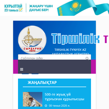
TIRSHILIK-TYNYSY.KZ
АҚПАРАТТЫҚ АГЕНТТІГІ
ЖАҢАЛЫҚТАР
500-ге жуық үй
тұрғызған құрылысшы
08 тамыз 2026 ж.