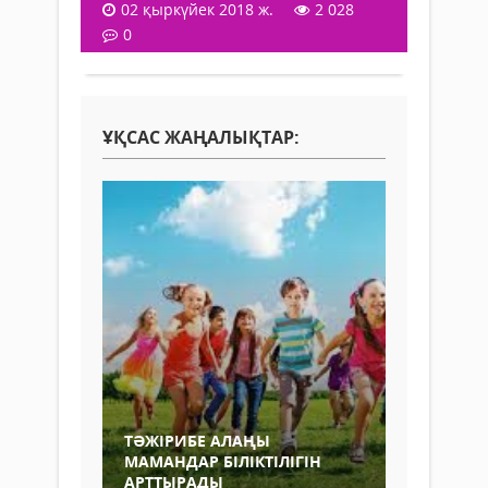
02 қыркүйек 2018 ж.
2 028
0
ҰҚСАС ЖАҢАЛЫҚТАР:
ТӘЖІРИБЕ АЛАҢЫ
МАМАНДАР БІЛІКТІЛІГІН
АРТТЫРАДЫ