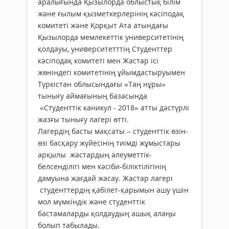
аралығында Қызылорда облыстық білім
және ғылым қызметкерлерінің кәсіподақ
комитеті және Қорқыт Ата атындағы
Қызылорда мемлекеттік университетінің
қолдауы, университетттің Студенттер
кәсіподақ комитеті мен Жастар ісі
жөніндегі комитетінің ұйымдастыруымен
Түркістан облысындағы «Таң нұры»
тынығу аймағының базасында
«Студенттік каникул - 2018»
атты дәстүрлі
жазғы тынығу лагері өтті.
Лагердің басты мақсаты – студенттік өзін-
өзі басқару жүйесінің тиімді жұмыстары
арқылы жастардың әлеуметтік-
белсенділігі мен кәсіби-біліктілігінің
дамуына жағдай жасау. Жастар лагері
студенттердің қабілет-қарымын ашу үшін
мол мүмкіндік және студенттік
бастамаларды қолдаудың ашық алаңы
болып табылады.