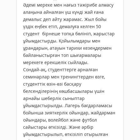
Әдемі мереке мен нағыз тәжірибе алмасу
алаңына айналған үш күнді жай ғана
демалыс деп айту жарамас. Жыл бойы
үздік еңбек етіп, демалуға келген 50
студент бірнеше топқа бөлініп, жарыстар
ұйымдастырды. Қойылымдары мен
ұрандарын, атауын тарихи кезеңдермен
байланыстырған топ шығармалары
мерекеге ерекшелік сыйлады.
Сондай-ақ, студенттерге арналған
семинарлар мен тренингтерден өзге,
студенттік өзін-өзі басқару
белсенділерінің көшбасшылары үшін
арнайы шеберлік сыныптар
ұйымдастырылды. Лагерь бағдарламасы
бойынша зияткерлік ойындар, жайдарман
ойындары, волейбол және футбол
сайыстары өткізілді. Және әрбір
ұйымдастырылып, өткізіліп отырылған