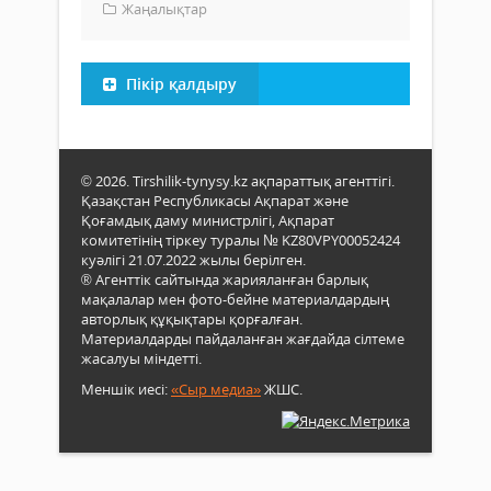
Жаңалықтар
Пікір қалдыру
© 2026. Tirshilik-tynysy.kz ақпараттық агенттігі.
Қазақстан Республикасы Ақпарат және
Қоғамдық даму министрлігі, Ақпарат
комитетінің тіркеу туралы № KZ80VPY00052424
куәлігі 21.07.2022 жылы берілген.
® Агенттік сайтында жарияланған барлық
мақалалар мен фото-бейне материалдардың
авторлық құқықтары қорғалған.
Материалдарды пайдаланған жағдайда сілтеме
жасалуы міндетті.
Меншік иесі:
«Сыр медиа»
ЖШС.