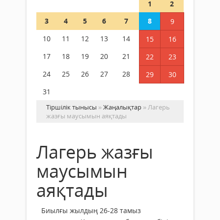
1
2
3
4
5
6
7
8
9
10
11
12
13
14
15
16
17
18
19
20
21
22
23
24
25
26
27
28
29
30
31
Тіршілік тынысы
»
Жаңалықтар
» Лагерь
жазғы маусымын аяқтады
Лагерь жазғы
маусымын
аяқтады
Биылғы жылдың 26-28 тамыз