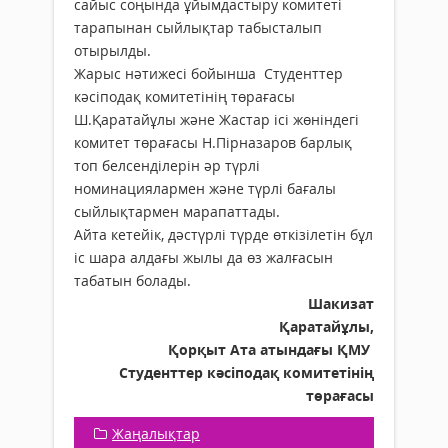
сайыс соңында ұйымдастыру комитеті
тарапынан сыйлықтар табысталып
отырылды.
Жарыс нәтижесі бойынша Студенттер
кәсіподақ комитетінің төрағасы
Ш.Қаратайұлы және Жастар ісі жөніндегі
комитет төрағасы Н.Пірназаров барлық
топ белсенділерін әр түрлі
номинациялармен және түрлі бағалы
сыйлықтармен марапаттады.
Айта кетейік, дәстүрлі түрде өткізілетін бұл
іс шара алдағы жылы да өз жалғасын
табатын болады.
Шакизат
Қаратайұлы,
Қорқыт Ата атындағы ҚМУ
Студенттер кәсіподақ комитетінің
төрағасы
Жаңалықтар