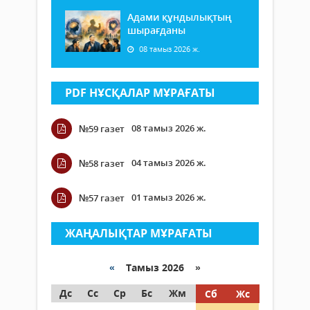
Адами құндылықтың
шырағданы
08 тамыз 2026 ж.
PDF НҰСҚАЛАР МҰРАҒАТЫ
08 тамыз 2026 ж.
№59 газет
04 тамыз 2026 ж.
№58 газет
01 тамыз 2026 ж.
№57 газет
ЖАҢАЛЫҚТАР МҰРАҒАТЫ
«
Тамыз 2026 »
Дс
Сс
Ср
Бс
Жм
Сб
Жс