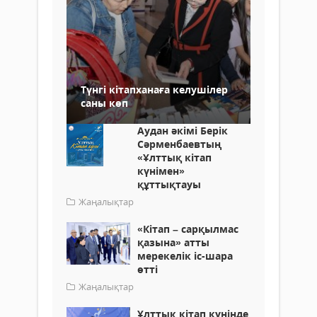
Түнгі кітапханаға келушілер
саны көп
Аудан әкімі Берік
Сәрменбаевтың
«Ұлттық кітап
күнімен»
құттықтауы
Жаңалықтар
«Кітап – сарқылмас
қазына» атты
мерекелік іс-шара
өтті
Жаңалықтар
Ұлттық кітап күнінде