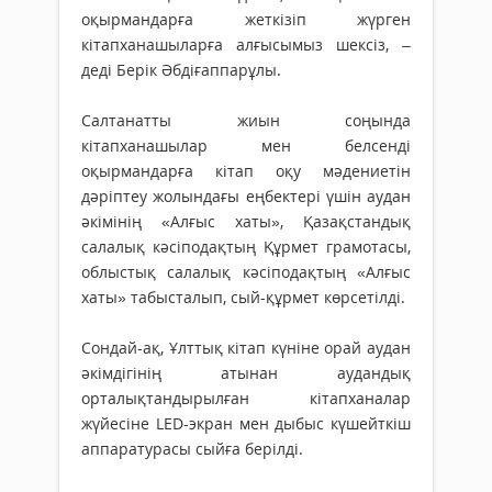
оқырмандарға жеткізіп жүрген
кітапханашыларға алғысымыз шексіз, –
деді Берік Әбдіғаппарұлы.
Салтанатты жиын соңында
кітапханашылар мен белсенді
оқырмандарға кітап оқу мәдениетін
дәріптеу жолындағы еңбектері үшін аудан
әкімінің «Алғыс хаты», Қазақстандық
салалық кәсіподақтың Құрмет грамотасы,
облыстық салалық кәсіподақтың «Алғыс
хаты» табысталып, сый-құрмет көрсетілді.
Сондай-ақ, Ұлттық кітап күніне орай аудан
әкімдігінің атынан аудандық
орталықтандырылған кітапханалар
жүйесіне LED-экран мен дыбыс күшейткіш
аппаратурасы сыйға берілді.