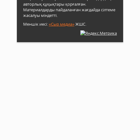
авторлық құқықтары қорғалған.
Материалдарды пайдаланған жағдайда сілтеме
жасалуы міндетті.
Меншік иесі:
«Сыр медиа»
ЖШС.