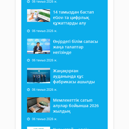
06 тамыз 2026 ж.
14 тамыздан бастап
еGov-та цифрлық
құжаттарды алу
06 тамыз 2026 ж.
Өңірдегі білім сапасы
жаңа талаптар
негізінде
06 тамыз 2026 ж.
Жаңақорған
ауданында құс
фабрикасы ашылды
06 тамыз 2026 ж.
Мемлекеттік сатып
алулар бойынша 2026
жылдың
06 тамыз 2026 ж.