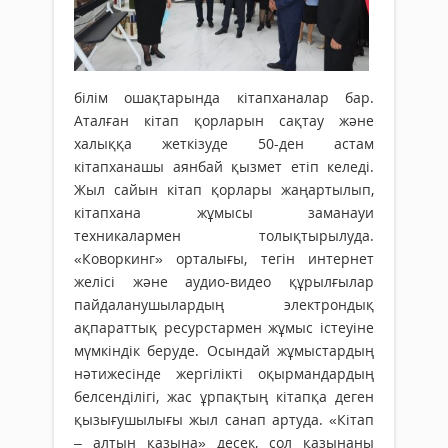
білім ошақтарында кітапханалар бар.
Аталған кітап қорларын сақтау және
халыққа жеткізуде 50-ден астам
кітапханашы аянбай қызмет етіп келеді.
Жыл сайын кітап қорлары жаңартылып,
кітапхана жұмысы заманауи
техникалармен толықтырылуда.
«Коворкинг» орталығы, тегін интернет
желісі және аудио-видео құрылғылар
пайдаланушылардың электрондық
ақпараттық ресурстармен жұмыс істеуіне
мүмкіндік беруде. Осындай жұмыстардың
нәтижесінде жергілікті оқырмандардың
белсенділігі, жас ұрпақтың кітапқа деген
қызығушылығы жыл санап артуда. «Кітап
– алтын қазына» десек, сол қазынаны