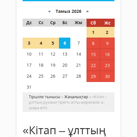
«
Тамыз 2026 »
Дс
Сс
Ср
Бс
Жм
Сб
Жс
1
2
3
4
5
6
7
8
9
10
11
12
13
14
15
16
17
18
19
20
21
22
23
24
25
26
27
28
29
30
31
Тіршілік тынысы
»
Жаңалықтар
» «Кітап –
ұлттың рухани тірегі» атты мерекелік іс-
шара өтті
«Кітап – ұлттың