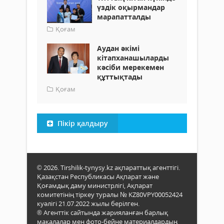
үздік оқырмандар
марапатталды
Қоғам
Аудан әкімі
кітапханашыларды
кәсіби мерекемен
құттықтады
Қоғам
Пікір қалдыру
© 2026. Tirshilik-tynysy.kz ақпараттық агенттігі.
Қазақстан Республикасы Ақпарат және
Қоғамдық даму министрлігі, Ақпарат
комитетінің тіркеу туралы № KZ80VPY00052424
куәлігі 21.07.2022 жылы берілген.
® Агенттік сайтында жарияланған барлық
мақалалар мен фото-бейне материалдардың