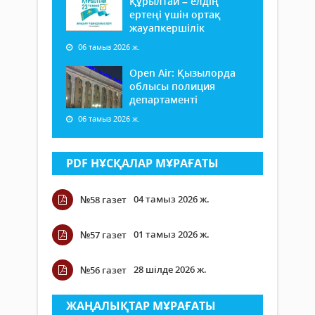
Құрылтай – елдің
ертеңі үшін ортақ
жауапкершілік
06 тамыз 2026 ж.
Open Air: Қызылорда
облысы полиция
департаменті
06 тамыз 2026 ж.
PDF НҰСҚАЛАР МҰРАҒАТЫ
04 тамыз 2026 ж.
№58 газет
01 тамыз 2026 ж.
№57 газет
28 шілде 2026 ж.
№56 газет
ЖАҢАЛЫҚТАР МҰРАҒАТЫ