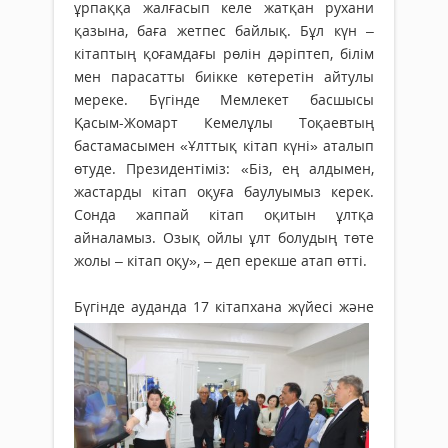
ұрпаққа жалғасып келе жатқан рухани
қазына, баға жетпес байлық. Бұл күн –
кітаптың қоғамдағы рөлін дәріптеп, білім
мен парасатты биікке көтеретін айтулы
мереке. Бүгінде Мемлекет басшысы
Қасым-Жомарт Кемелұлы Тоқаевтың
бастамасымен «Ұлттық кітап күні» аталып
өтуде. Президентіміз: «Біз, ең алдымен,
жастарды кітап оқуға баулуымыз керек.
Сонда жаппай кітап оқитын ұлтқа
айналамыз. Озық ойлы ұлт болудың төте
жолы – кітап оқу», – деп ерекше атап өтті.
Бүгінде ауданда 17 кітапхана
жүйесі және