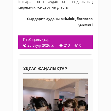
Іс-шара соңы аудан өнерпаздарының
мерекелік концертіне ұласты.
Сырдария ауданы әкімінің баспасөз
қызметі
Жаңалықтар
23 сәуір 2026 ж.
213
0
ҰҚСАС ЖАҢАЛЫҚТАР: