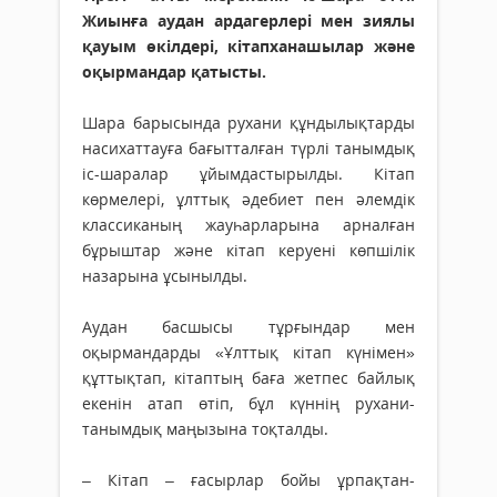
Жиынға аудан ардагерлері мен зиялы
қауым өкілдері, кітапханашылар және
оқырмандар қатысты.
Шара барысында рухани құндылықтарды
насихаттауға бағытталған түрлі танымдық
іс-шаралар ұйымдастырылды. Кітап
көрмелері, ұлттық әдебиет пен әлемдік
классиканың жауһарларына арналған
бұрыштар және кітап керуені көпшілік
назарына ұсынылды.
Аудан басшысы тұрғындар мен
оқырмандарды «Ұлттық кітап күнімен»
құттықтап, кітаптың баға жетпес байлық
екенін атап өтіп, бұл күннің рухани-
танымдық маңызына тоқталды.
– Кітап – ғасырлар бойы ұрпақтан-