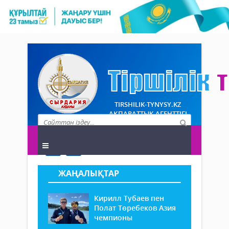
TIRSHILIK-TYNYSY.KZ
АҚПАРАТТЫҚ АГЕНТТІГІ
ЖАҢАЛЫҚТАР
Кирилл Тубаев пен
Полат Төребеков Азия
чемпионы