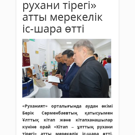
рухани тірегі»
атты мерекелік
іс-шара өтті
«Руханият» орталығында аудан әкімі
Берік Сәрменбаевтың қатысуымен
Ұлттық кітап және кітапханашылар
күніне орай «Кітап – ұлттың рухани
тірегі» атты мерекелік іс-шара өтті.