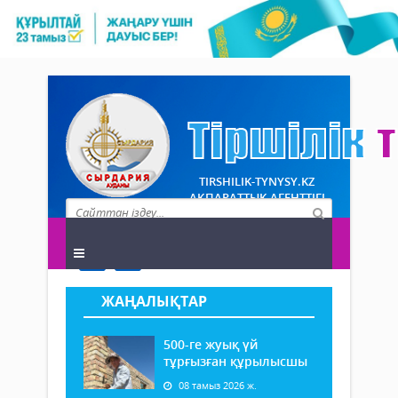
TIRSHILIK-TYNYSY.KZ
АҚПАРАТТЫҚ АГЕНТТІГІ
ЖАҢАЛЫҚТАР
500-ге жуық үй
тұрғызған құрылысшы
08 тамыз 2026 ж.