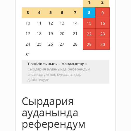
1
2
3
4
5
6
7
8
9
10
11
12
13
14
15
16
17
18
19
20
21
22
23
24
25
26
27
28
29
30
31
Тіршілік тынысы
»
Жаңалықтар
»
Cырдария ауданында референдум
аясында ұлттық құндылықтар
дәріптелуде
Cырдария
ауданында
референдум