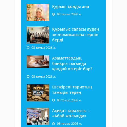
Құрыш қолды ана
08 тамыз 2026 ж.
Құрылыс саласы аудан
экономикасына серпін
берді
08 тамыз 2026 ж.
Азаматтардың
банкроттығында
қандай өзгеріс бар?
08 тамыз 2026 ж.
Шежірелі тарихтың
тамыры терең
08 тамыз 2026 ж.
Ақиқат таразысы –
«Абай жолында»
08 тамыз 2026 ж.