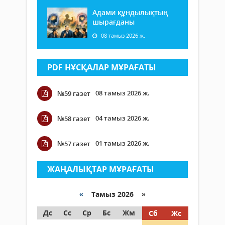
Адами құндылықтың
шырағданы
08 тамыз 2026 ж.
PDF НҰСҚАЛАР МҰРАҒАТЫ
08 тамыз 2026 ж.
№59 газет
04 тамыз 2026 ж.
№58 газет
01 тамыз 2026 ж.
№57 газет
ЖАҢАЛЫҚТАР МҰРАҒАТЫ
«
Тамыз 2026 »
Дс
Сс
Ср
Бс
Жм
Сб
Жс