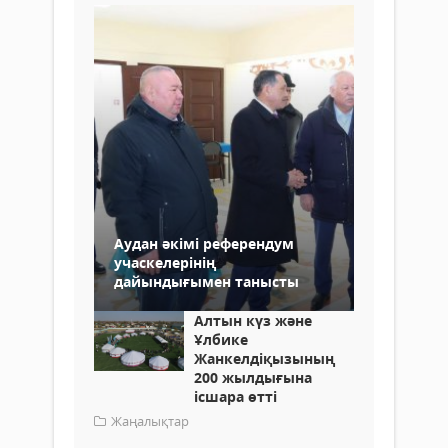
Аудан әкімі референдум
учаскелерінің
дайындығымен танысты
Алтын күз және
Ұлбике
Жанкелдіқызының
200 жылдығына
ісшара өтті
Жаңалықтар