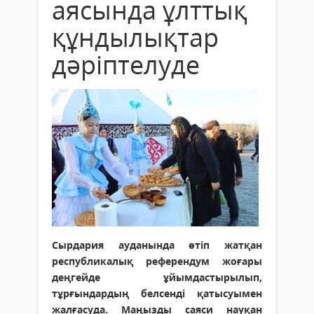
аясында ұлттық
құндылықтар
дәріптелуде
Сырдария ауданында өтіп жатқан
республикалық референдум жоғары
деңгейде ұйымдастырылып,
тұрғындардың белсенді қатысуымен
жалғасуда. Маңызды саяси науқан