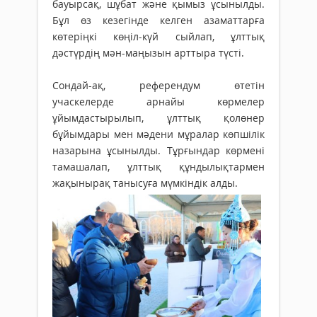
бауырсақ, шұбат және қымыз ұсынылды.
Бұл өз кезегінде келген азаматтарға
көтеріңкі көңіл-күй сыйлап, ұлттық
дәстүрдің мән-маңызын арттыра түсті.
Сондай-ақ, референдум өтетін
учаскелерде арнайы көрмелер
ұйымдастырылып, ұлттық қолөнер
бұйымдары мен мәдени мұралар көпшілік
назарына ұсынылды. Тұрғындар көрмені
тамашалап, ұлттық құндылықтармен
жақынырақ танысуға мүмкіндік алды.