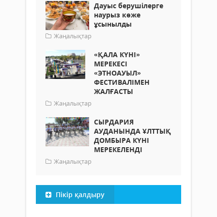
Дауыс берушілерге
наурыз көже
ұсынылды
Жаңалықтар
«ҚАЛА КҮНІ»
МЕРЕКЕСІ
«ЭТНОАУЫЛ»
ФЕСТИВАЛІМЕН
ЖАЛҒАСТЫ
Жаңалықтар
СЫРДАРИЯ
АУДАНЫНДА ҰЛТТЫҚ
ДОМБЫРА КҮНІ
МЕРЕКЕЛЕНДІ
Жаңалықтар
Пікір қалдыру