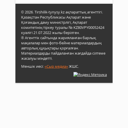
© 2026. Tirshilik-tynysy.kz ақпараттық агенттігі.
Қазақстан Республикасы Ақпарат және
Қоғамдық даму министрлігі, Ақпарат
комитетінің тіркеу туралы № KZ80VPY00052424
куәлігі 21.07.2022 жылы берілген.
® Агенттік сайтында жарияланған барлық
мақалалар мен фото-бейне материалдардың
авторлық құқықтары қорғалған.
Материалдарды пайдаланған жағдайда сілтеме
жасалуы міндетті.
Меншік иесі:
«Сыр медиа»
ЖШС.