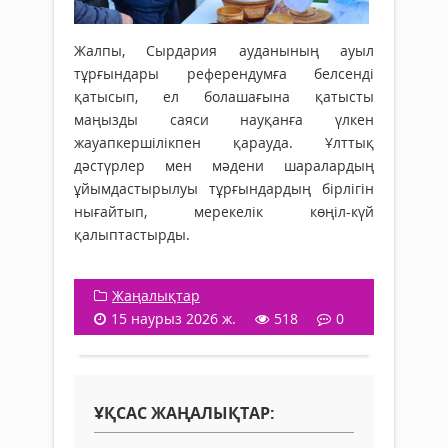
Жалпы, Сырдария ауданының ауыл
тұрғындары референдумға белсенді
қатысып, ел болашағына қатысты
маңызды саяси науқанға үлкен
жауапкершілікпен қарауда. Ұлттық
дәстүрлер мен мәдени шаралардың
ұйымдастырылуы тұрғындардың бірлігін
нығайтып, мерекелік көңіл-күй
қалыптастырды.
Жаңалықтар
15 наурыз 2026 ж.
518
0
ҰҚСАС ЖАҢАЛЫҚТАР: