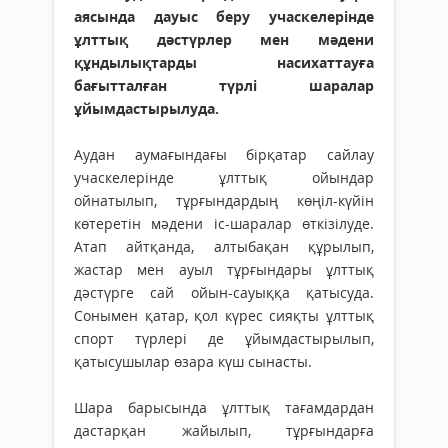
аясында дауыс беру учаскелерінде
ұлттық дәстүрлер мен мәдени
құндылықтарды насихаттауға
бағытталған түрлі шаралар
ұйымдастырылуда.
Аудан аумағындағы бірқатар сайлау
учаскелерінде ұлттық ойындар
ойнатылып, тұрғындардың көңіл-күйін
көтеретін мәдени іс-шаралар өткізілуде.
Атап айтқанда, алтыбақан құрылып,
жастар мен ауыл тұрғындары ұлттық
дәстүрге сай ойын-сауыққа қатысуда.
Сонымен қатар, қол күрес сияқты ұлттық
спорт түрлері де ұйымдастырылып,
қатысушылар өзара күш сынасты.
Шара барысында ұлттық тағамдардан
дастарқан жайылып, тұрғындарға