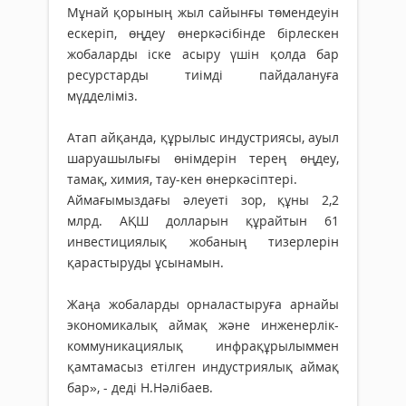
Мұнай қорының жыл сайынғы төмендеуін
ескеріп, өңдеу өнеркәсібінде бірлескен
жобаларды іске асыру үшін қолда бар
ресурстарды тиімді пайдалануға
мүдделіміз.
Атап айқанда, құрылыс индустриясы, ауыл
шаруашылығы өнімдерін терең өңдеу,
тамақ, химия, тау-кен өнеркәсіптері.
Аймағымыздағы әлеуеті зор, құны 2,2
млрд. АҚШ долларын құрайтын 61
инвестициялық жобаның тизерлерін
қарастыруды ұсынамын.
Жаңа жобаларды орналастыруға арнайы
экономикалық аймақ және инженерлік-
коммуникациялық инфрақұрылыммен
қамтамасыз етілген индустриялық аймақ
бар», - деді Н.Нәлібаев.