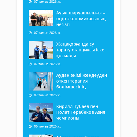
07 тамыз 2026 ж.
Ауыл шаруашылығы –
өңір экономикасының
негізгі
07 тамыз 2026 ж.
Жаңақорғанда су
тарату станциясы іске
қосылды
07 тамыз 2026 ж.
Аудан әкімі жөндеуден
өткен терапия
бөлімшесінің
07 тамыз 2026 ж.
Кирилл Тубаев пен
Полат Төребеков Азия
чемпионы
06 тамыз 2026 ж.