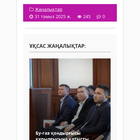
Жаңалықтар
31 тамыз 2025 ж.
245
0
ҰҚСАС ЖАҢАЛЫҚТАР:
Бу-газ қондырғысы
құрылғысына қатысты