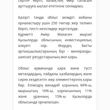
серпін беріп, халықтың өмір сапасын
арттыруға ықпал ететініне сенімдіміз.
Қазіргі таңда облыс әкімдігі жобаны
орналастыру үшін 250 гектар жер телімін
беріп, тиісті келісімдер жүргізілуде.
Құрметті Амер Махасен мырза!
Қызылорда облысының инвестициялық
әлеуеті зор. Өңірдің басты
артықшылықтарының бірі - минералды-
шикізат ресурстарының мол қоры.
Облыс аумағында қара және түсті
металдардың, пайдалы қазбалардың және
сирек кездесетін жер элементтерінің қоры
бар. Еліміздің ванадий қорының 66%-ы,
мырыштың 16%-ы, қорғасынның 11%
және уранның 15%-ы Қызылорда
облысында орналасқан.