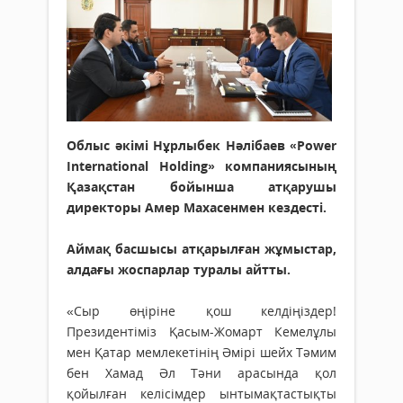
Облыс әкімі Нұрлыбек Нәлібаев «Power
International Holding» компаниясының
Қазақстан бойынша атқарушы
директоры Амер Махасенмен кездесті.
Аймақ басшысы атқарылған жұмыстар,
алдағы жоспарлар туралы айтты.
«Сыр өңіріне қош келдіңіздер!
Президентіміз Қасым-Жомарт Кемелұлы
мен Қатар мемлекетінің Әмірі шейх Тәмим
бен Хамад Әл Тәни арасында қол
қойылған келісімдер ынтымақтастықты