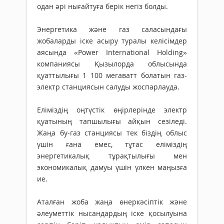
одан әрі нығайтуға берік негіз болды.
Энергетика және газ саласындағы
жобаларды іске асыру туралы келісімдер
аясында «Power International Holding»
компаниясы Қызылорда облысында
қуаттылығы 1 100 мегаватт болатын газ-
электр станциясын салуды жоспарлауда.
Еліміздің оңтүстік өңірлерінде электр
қуатының тапшылығы айқын сезіледі.
Жаңа бу-газ станциясы тек біздің облыс
үшін ғана емес, тұтас еліміздің
энергетикалық тұрақтылығы мен
экономикалық дамуы үшін үлкен маңызға
ие.
Аталған жоба жаңа өнеркәсіптік және
әлеуметтік нысандардың іске қосылуына