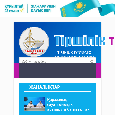
TIRSHILIK-TYNYSY.KZ
АҚПАРАТТЫҚ АГЕНТТІГІ
ЖАҢАЛЫҚТАР
Қаржылық
сауаттылықты
арттыруға бағытталған