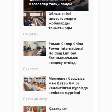
мәселелер талқыланды
Облыс әкімі
инвесторларға
жобаларды
таныстырды
Қоғам
Роман Скляр China
Power International
Holding Limited
басшылығымен
кездесу өткізді
Саясат
Мемлекет басшысы
мен Қатар Әмірі
кеңейтілген құрамда
келіссөз жүргізді
Жаңалықтар
Қазақстан