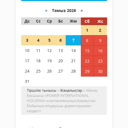
«
Тамыз 2026 »
Дс
Сс
Ср
Бс
Жм
Сб
Жс
1
2
3
4
5
6
7
8
9
10
11
12
13
14
15
16
17
18
19
20
21
22
23
24
25
26
27
28
29
30
31
Тіршілік тынысы
»
Жаңалықтар
» Аймақ
басшысы «POWER INTERNATIONAL
HOLDING» компаниясының Қазақстан
бойынша атқарушы директорымен
кездесті