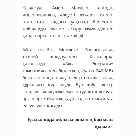
Кездесуде Амер Махасен өңірдің
инвестициялық әлеуеті жоғары екенін
атап өтіп, алдағы уақытта бірлескен
жобаларды жүзеге асыру мүмкіндіктері
қарастырылатынын жеткізді.
Айта кетейік, Мемлекет басшысының
тікелей қолдауымен Қызылорда
қаласында «Акса Энерджи»
компаниясымен бірлескен, қуаты 240 МВт
болатын жаңа жылу-электр орталығының
құрылысы жүргізілуде. Бұл жоба электр
энергиясының жүктемесін тұрақтандыруға
әрі энергетикалық қауіпсіздікті нығайтуға
елеулі үлес қосады.
Қызылорда облысы әкімінің баспасөз
қызметі