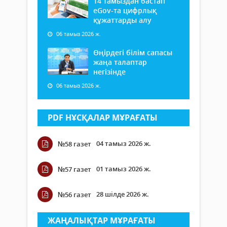
14 тамыздан бастап
еGov-та цифрлық
құжаттарды алу
06 тамыз 2026 ж.
Өңірдегі білім сапасы
жаңа талаптар
негізінде
06 тамыз 2026 ж.
PDF НҰСҚАЛАР МҰРАҒАТЫ
04 тамыз 2026 ж.
№58 газет
01 тамыз 2026 ж.
№57 газет
28 шілде 2026 ж.
№56 газет
ЖАҢАЛЫҚТАР МҰРАҒАТЫ