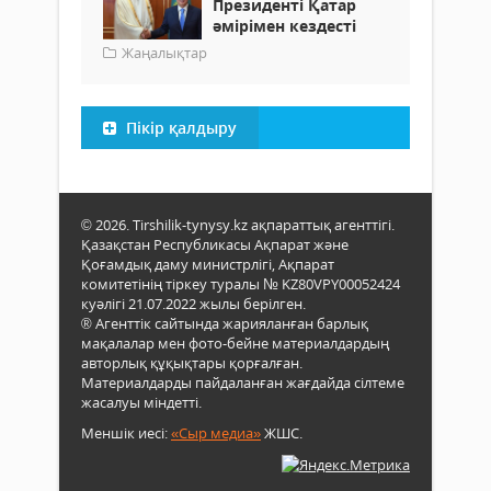
Президенті Қатар
әмірімен кездесті
Жаңалықтар
Пікір қалдыру
© 2026. Tirshilik-tynysy.kz ақпараттық агенттігі.
Қазақстан Республикасы Ақпарат және
Қоғамдық даму министрлігі, Ақпарат
комитетінің тіркеу туралы № KZ80VPY00052424
куәлігі 21.07.2022 жылы берілген.
® Агенттік сайтында жарияланған барлық
мақалалар мен фото-бейне материалдардың
авторлық құқықтары қорғалған.
Материалдарды пайдаланған жағдайда сілтеме
жасалуы міндетті.
Меншік иесі:
«Сыр медиа»
ЖШС.