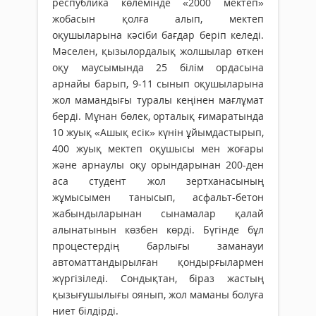
республика көлемінде «2000 мектеп»
жобасын қолға алып, мектеп
оқушыларына кәсіби бағдар беріп келеді.
Мәселен, қызылордалық жолшылар өткен
оқу маусымында 25 білім ордасына
арнайы барып, 9-11 сынып оқушыларына
жол мамандығы туралы кеңінен мағлұмат
берді. Мұнан бөлек, орталық ғимаратында
10 жуық «Ашық есік» күнін ұйымдастырып,
400 жуық мектеп оқушысы мен жоғары
және арнаулы оқу орындарынан 200-ден
аса студент жол зертханасының
жұмысымен танысып, асфальт-бетон
жабындыларынан сынамалар қалай
алынатынын көзбен көрді. Бүгінде бұл
процестердің барлығы заманауи
автоматтандырылған қондырғылармен
жүргізіледі. Сондықтан, біраз жастың
қызығушылығы оянып, жол маманы болуға
ниет білдірді.