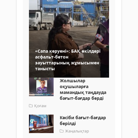
«Сапа керуені»: БАҚ өкілдері
асфальт-бетон
зауыттарының жұмысымен
танысты
Жолшылар
оқушыларға
мамандық таңдауда
бағыт-бағдар берді
Қоғам
Кәсіби бағыт-бағдар
берілді
Жаңалықтар