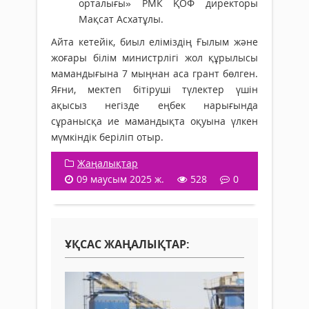
орталығы» РМК ҚОФ директоры
Мақсат Асхатұлы.
Айта кетейік, биыл еліміздің Ғылым және
жоғары білім министрлігі жол құрылысы
мамандығына 7 мыңнан аса грант бөлген.
Яғни, мектеп бітіруші түлектер үшін
ақысыз негізде еңбек нарығында
сұранысқа ие мамандықта оқуына үлкен
мүмкіндік беріліп отыр.
Жаңалықтар
09 маусым 2025 ж.
528
0
ҰҚСАС ЖАҢАЛЫҚТАР: