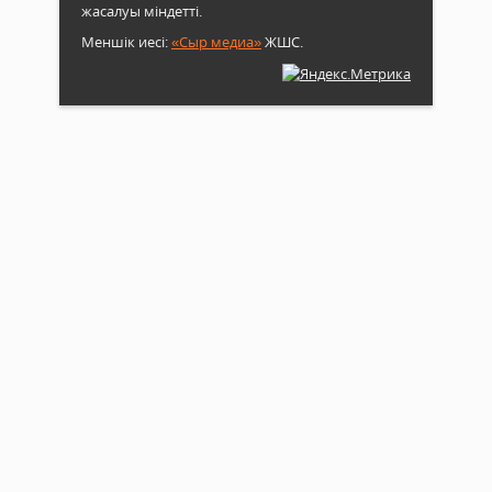
жасалуы міндетті.
Меншік иесі:
«Сыр медиа»
ЖШС.