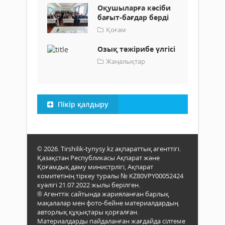
Оқушыларға кәсіби
бағыт-бағдар берді
Қоғам
Озық тәжірибе үлгісі
Жаңалықтар
Пікір қалдыру
© 2026. Tirshilik-tynysy.kz ақпараттық агенттігі.
Қазақстан Республикасы Ақпарат және
Қоғамдық даму министрлігі, Ақпарат
комитетінің тіркеу туралы № KZ80VPY00052424
куәлігі 21.07.2022 жылы берілген.
® Агенттік сайтында жарияланған барлық
мақалалар мен фото-бейне материалдардың
авторлық құқықтары қорғалған.
Материалдарды пайдаланған жағдайда сілтеме