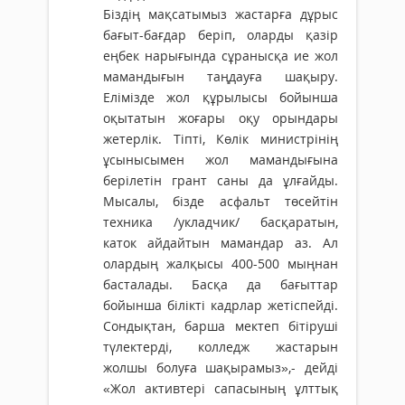
Біздің мақсатымыз жастарға дұрыс
бағыт-бағдар беріп, оларды қазір
еңбек нарығында сұранысқа ие жол
мамандығын таңдауға шақыру.
Елімізде жол құрылысы бойынша
оқытатын жоғары оқу орындары
жетерлік. Тіпті, Көлік министрінің
ұсынысымен жол мамандығына
берілетін грант саны да ұлғайды.
Мысалы, бізде асфальт төсейтін
техника /укладчик/ басқаратын,
каток айдайтын мамандар аз. Ал
олардың жалқысы 400-500 мыңнан
басталады. Басқа да бағыттар
бойынша білікті кадрлар жетіспейді.
Сондықтан, барша мектеп бітіруші
түлектерді, колледж жастарын
жолшы болуға шақырамыз»,- дейді
«Жол активтері сапасының ұлттық