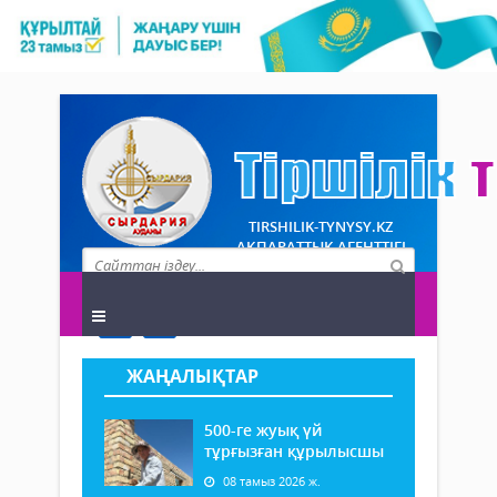
TIRSHILIK-TYNYSY.KZ
АҚПАРАТТЫҚ АГЕНТТІГІ
ЖАҢАЛЫҚТАР
500-ге жуық үй
тұрғызған құрылысшы
08 тамыз 2026 ж.