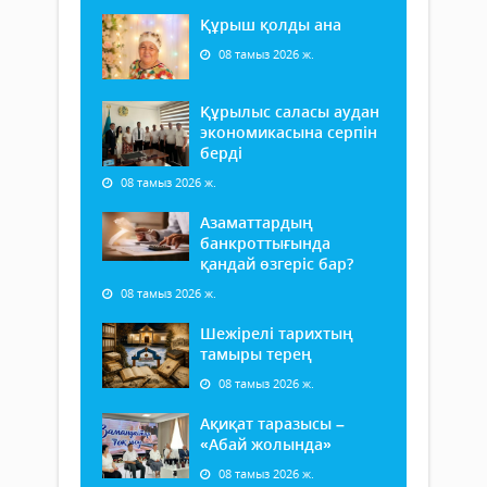
Құрыш қолды ана
08 тамыз 2026 ж.
Құрылыс саласы аудан
экономикасына серпін
берді
08 тамыз 2026 ж.
Азаматтардың
банкроттығында
қандай өзгеріс бар?
08 тамыз 2026 ж.
Шежірелі тарихтың
тамыры терең
08 тамыз 2026 ж.
Ақиқат таразысы –
«Абай жолында»
08 тамыз 2026 ж.