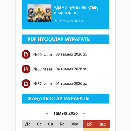
Адами құндылықтың
шырағданы
08 тамыз 2026 ж.
PDF НҰСҚАЛАР МҰРАҒАТЫ
08 тамыз 2026 ж.
№59 газет
04 тамыз 2026 ж.
№58 газет
01 тамыз 2026 ж.
№57 газет
ЖАҢАЛЫҚТАР МҰРАҒАТЫ
«
Тамыз 2026 »
Дс
Сс
Ср
Бс
Жм
Сб
Жс