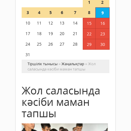
1
2
3
4
5
6
7
8
9
10
11
12
13
14
15
16
17
18
19
20
21
22
23
24
25
26
27
28
29
30
31
Тіршілік тынысы
»
Жаңалықтар
» Жол
саласында кәсіби маман тапшы
Жол саласында
кәсіби маман
тапшы