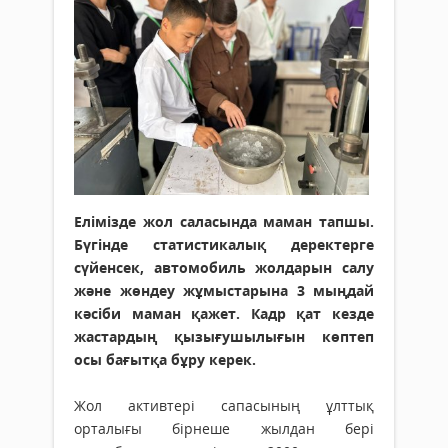
Елімізде жол саласында маман тапшы.
Бүгінде статистикалық деректерге
сүйенсек, автомобиль жолдарын салу
және жөндеу жұмыстарына 3 мыңдай
кәсіби маман қажет. Кадр қат кезде
жастардың қызығушылығын көптеп
осы бағытқа бұру керек.
Жол активтері сапасының ұлттық
орталығы бірнеше жылдан бері