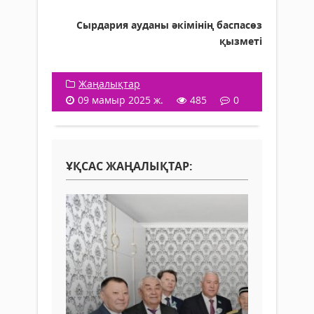
Сырдария ауданы әкімінің баспасөз
қызметі
Жаңалықтар
09 мамыр 2025 ж.
485
0
ҰҚСАС ЖАҢАЛЫҚТАР: