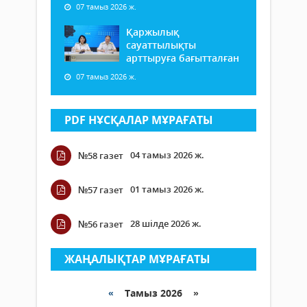
07 тамыз 2026 ж.
Қаржылық
сауаттылықты
арттыруға бағытталған
07 тамыз 2026 ж.
PDF НҰСҚАЛАР МҰРАҒАТЫ
04 тамыз 2026 ж.
№58 газет
01 тамыз 2026 ж.
№57 газет
28 шілде 2026 ж.
№56 газет
ЖАҢАЛЫҚТАР МҰРАҒАТЫ
«
Тамыз 2026 »