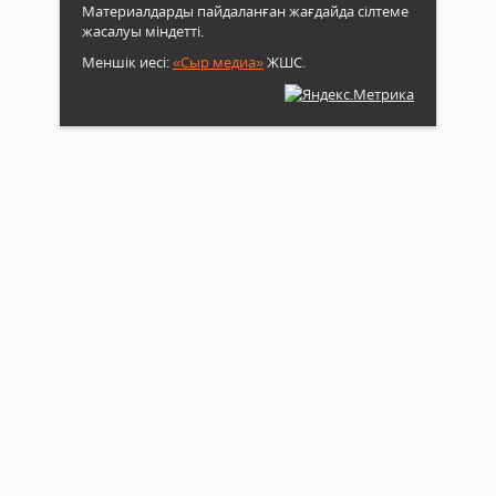
Материалдарды пайдаланған жағдайда сілтеме
жасалуы міндетті.
Меншік иесі:
«Сыр медиа»
ЖШС.