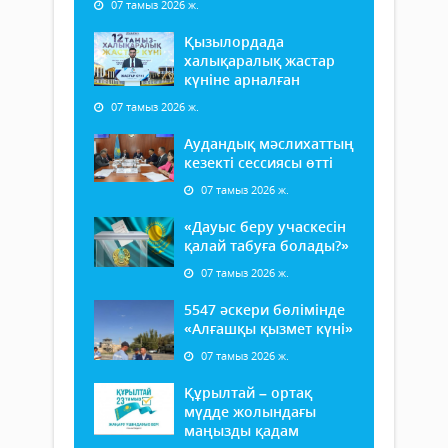
07 тамыз 2026 ж.
Қызылордада
халықаралық жастар
күніне арналған
07 тамыз 2026 ж.
Аудандық мәслихаттың
кезекті сессиясы өтті
07 тамыз 2026 ж.
«Дауыс беру учаскесін
қалай табуға болады?»
07 тамыз 2026 ж.
5547 әскери бөлімінде
«Алғашқы қызмет күні»
07 тамыз 2026 ж.
Құрылтай – ортақ
мүдде жолындағы
маңызды қадам