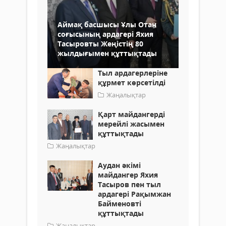
Аймақ басшысы Ұлы Отан
соғысының ардагері Яхия
Тасыровты Жеңістің 80
жылдығымен құттықтады
Тыл ардагерлеріне
құрмет көрсетілді
Жаңалықтар
Қарт майдангерді
мерейлі жасымен
құттықтады
Жаңалықтар
Аудан әкімі
майдангер Яхия
Тасыров пен тыл
ардагері Рақымжан
Байменовті
құттықтады
Жаңалықтар