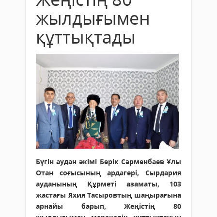
жылдығымен
құттықтады
Бүгін аудан әкімі Берік Сәрменбаев Ұлы
Отан соғысының ардагері, Сырдария
ауданының Құрметі азаматы, 103
жастағы Яхия Тасыровтың шаңырағына
арнайы барып, Жеңістің 80