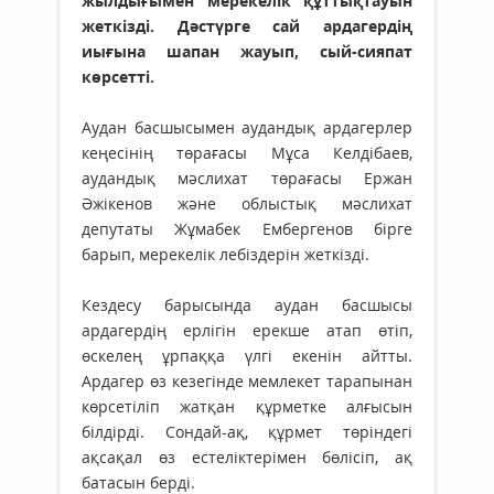
жылдығымен мерекелік құттықтауын
жеткізді. Дәстүрге сай ардагердің
иығына шапан жауып, сый-сияпат
көрсетті.
Аудан басшысымен аудандық ардагерлер
кеңесінің төрағасы Мұса Келдібаев,
аудандық мәслихат төрағасы Ержан
Әжікенов және облыстық мәслихат
депутаты Жұмабек Ембергенов бірге
барып, мерекелік лебіздерін жеткізді.
Кездесу барысында аудан басшысы
ардагердің ерлігін ерекше атап өтіп,
өскелең ұрпаққа үлгі екенін айтты.
Ардагер өз кезегінде мемлекет тарапынан
көрсетіліп жатқан құрметке алғысын
білдірді. Сондай-ақ, құрмет төріндегі
ақсақал өз естеліктерімен бөлісіп, ақ
батасын берді.