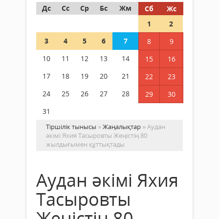
Дс
Сс
Ср
Бс
Жм
Сб
Жс
1
2
3
4
5
6
7
8
9
10
11
12
13
14
15
16
17
18
19
20
21
22
23
24
25
26
27
28
29
30
31
Тіршілік тынысы
»
Жаңалықтар
» Аудан
әкімі Яхия Тасыровты Жеңістің 80
жылдығымен құттықтады
Аудан әкімі Яхия
Тасыровты
Жеңістің 80