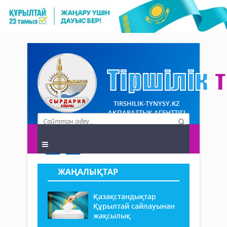
TIRSHILIK-TYNYSY.KZ
АҚПАРАТТЫҚ АГЕНТТІГІ
ЖАҢАЛЫҚТАР
Қазақстандықтар
Құрылтай сайлауынан
жақсылық