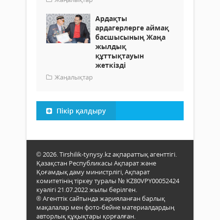
Ардақты
ардагерлерге аймақ
басшысының Жаңа
жылдық
құттықтауын
жеткізді
Жаңалықтар
Пікір қалдыру
© 2026. Tirshilik-tynysy.kz ақпараттық агенттігі.
Қазақстан Республикасы Ақпарат және
Қоғамдық даму министрлігі, Ақпарат
комитетінің тіркеу туралы № KZ80VPY00052424
куәлігі 21.07.2022 жылы берілген.
® Агенттік сайтында жарияланған барлық
мақалалар мен фото-бейне материалдардың
авторлық құқықтары қорғалған.