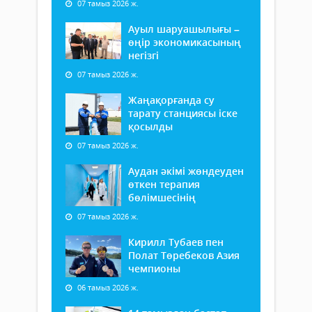
07 тамыз 2026 ж.
Ауыл шаруашылығы –
өңір экономикасының
негізгі
07 тамыз 2026 ж.
Жаңақорғанда су
тарату станциясы іске
қосылды
07 тамыз 2026 ж.
Аудан әкімі жөндеуден
өткен терапия
бөлімшесінің
07 тамыз 2026 ж.
Кирилл Тубаев пен
Полат Төребеков Азия
чемпионы
06 тамыз 2026 ж.