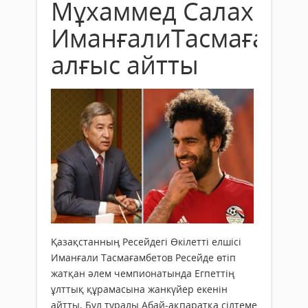
Мұхаммед Салах
ИманғалиТасмағамб
алғыс айтты
Қазақстанның Ресейдегі Өкілетті елшісі
Иманғали Тасмағамбетов Ресейде өтіп
жатқан әлем чемпионатында Егпеттің
ұлттық құрамасына жанкүйер екенін
айтты. Бұл туралы Абай-ақпаратқа сілтеме