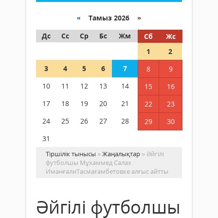
«
Тамыз 2026 »
Дс
Сс
Ср
Бс
Жм
Сб
Жс
1
2
3
4
5
6
7
8
9
10
11
12
13
14
15
16
17
18
19
20
21
22
23
24
25
26
27
28
29
30
31
Тіршілік тынысы
»
Жаңалықтар
» Әйгілі
футболшы Мұхаммед Салах
ИманғалиТасмағамбетовке алғыс айтты
Әйгілі футболшы