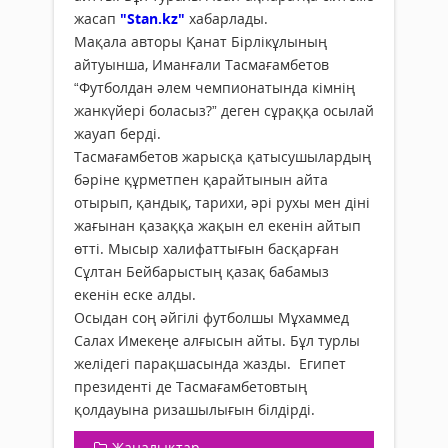
жасап
"Stan.kz"
хабарлады.
Мақала авторы Қанат Бірлікұлының
айтуынша, Иманғали Тасмағамбетов
“Футболдан әлем чемпионатында кімнің
жанкүйері боласыз?” деген сұраққа осылай
жауап берді.
Тасмағамбетов жарысқа қатысушылардың
бәріне құрметпен қарайтынын айта
отырып, қандық, тарихи, әрі рухы мен діні
жағынан қазаққа жақын ел екенін айтып
өтті. Мысыр халифаттығын басқарған
Сұлтан Бейбарыстың қазақ бабамыз
екенін еске алды.
Осыдан соң әйгілі футболшы Мұхаммед
Салах Имекеңе алғысын айты. Бұл турлы
желідегі парақшасында жазды. Египет
президенті де Тасмағамбетовтың
қолдауына ризашылығын білдірді.
Жаңалықтар