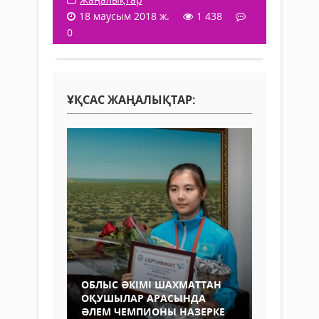
18 маусым 2018 ж.
1 438
0
ҰҚСАС ЖАҢАЛЫҚТАР:
ОБЛЫС ӘКІМІ ШАХМАТТАН
ОҚУШЫЛАР АРАСЫНДА
ӘЛЕМ ЧЕМПИОНЫ НАЗЕРКЕ