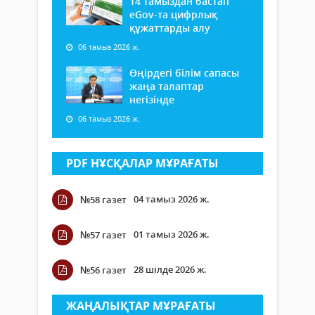
14 тамыздан бастап
еGov-та цифрлық
құжаттарды алу
06 тамыз 2026 ж.
Өңірдегі білім сапасы
жаңа талаптар
негізінде
06 тамыз 2026 ж.
PDF НҰСҚАЛАР МҰРАҒАТЫ
04 тамыз 2026 ж.
№58 газет
01 тамыз 2026 ж.
№57 газет
28 шілде 2026 ж.
№56 газет
ЖАҢАЛЫҚТАР МҰРАҒАТЫ