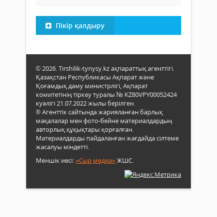
Пікір қалдыру
© 2026. Tirshilik-tynysy.kz ақпараттық агенттігі.
Қазақстан Республикасы Ақпарат және
Қоғамдық даму министрлігі, Ақпарат
комитетінің тіркеу туралы № KZ80VPY00052424
куәлігі 21.07.2022 жылы берілген.
® Агенттік сайтында жарияланған барлық
мақалалар мен фото-бейне материалдардың
авторлық құқықтары қорғалған.
Материалдарды пайдаланған жағдайда сілтеме
жасалуы міндетті.
Меншік иесі:
«Сыр медиа»
ЖШС.