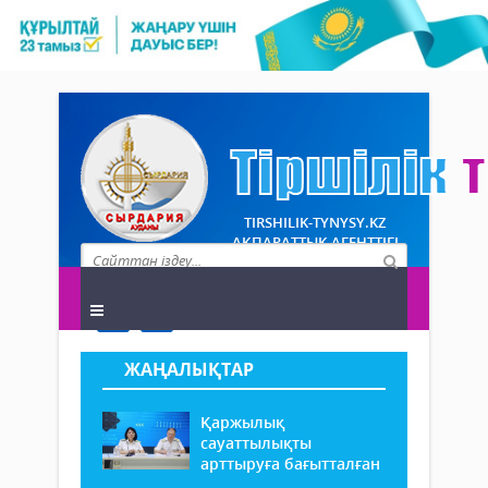
TIRSHILIK-TYNYSY.KZ
АҚПАРАТТЫҚ АГЕНТТІГІ
ЖАҢАЛЫҚТАР
Қаржылық
сауаттылықты
арттыруға бағытталған