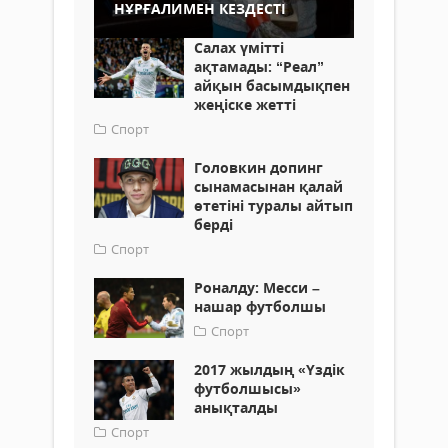
НҰРҒАЛИМЕН КЕЗДЕСТІ
Салах үмітті
ақтамады: “Реал”
айқын басымдықпен
жеңіске жетті
Спорт
Головкин допинг
сынамасынан қалай
өтетіні туралы айтып
берді
Спорт
Роналду: Месси –
нашар футболшы
Спорт
2017 жылдың «Үздік
футболшысы»
анықталды
Спорт