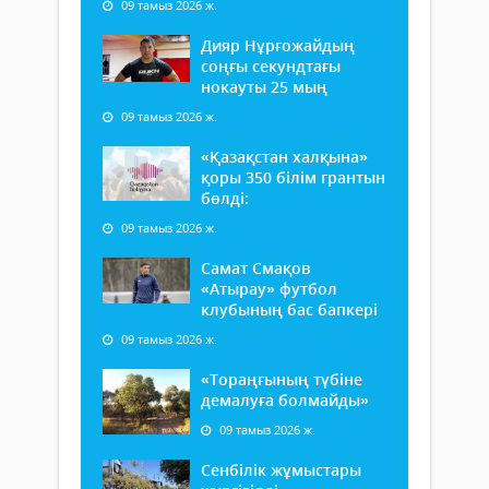
09 тамыз 2026 ж.
Дияр Нұрғожайдың
соңғы секундтағы
нокауты 25 мың
09 тамыз 2026 ж.
«Қазақстан халқына»
қоры 350 білім грантын
бөлді:
09 тамыз 2026 ж.
Самат Смақов
«Атырау» футбол
клубының бас бапкері
09 тамыз 2026 ж.
«Тораңғының түбіне
демалуға болмайды»
09 тамыз 2026 ж.
Сенбілік жұмыстары