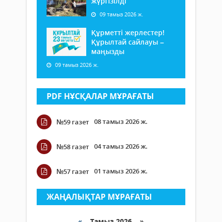
жүргізілді
09 тамыз 2026 ж.
Құрметті жерлестер!
Құрылтай сайлауы –
маңызды
09 тамыз 2026 ж.
PDF НҰСҚАЛАР МҰРАҒАТЫ
08 тамыз 2026 ж.
№59 газет
04 тамыз 2026 ж.
№58 газет
01 тамыз 2026 ж.
№57 газет
ЖАҢАЛЫҚТАР МҰРАҒАТЫ
«
Тамыз 2026 »