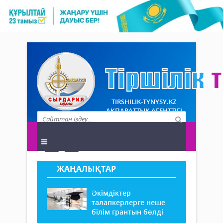
TIRSHILIK-TYNYSY.KZ
АҚПАРАТТЫҚ АГЕНТТІГІ
ЖАҢАЛЫҚТАР
Әкімдіктер
талапкерлерге неше
білім грантын бөлді