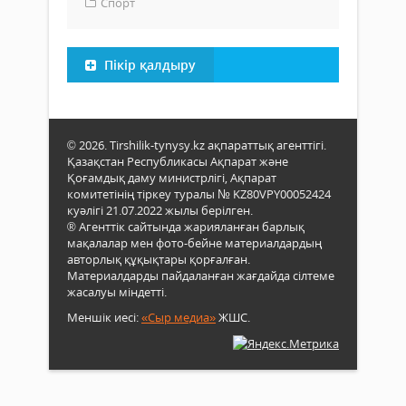
Спорт
Пікір қалдыру
© 2026. Tirshilik-tynysy.kz ақпараттық агенттігі.
Қазақстан Республикасы Ақпарат және
Қоғамдық даму министрлігі, Ақпарат
комитетінің тіркеу туралы № KZ80VPY00052424
куәлігі 21.07.2022 жылы берілген.
® Агенттік сайтында жарияланған барлық
мақалалар мен фото-бейне материалдардың
авторлық құқықтары қорғалған.
Материалдарды пайдаланған жағдайда сілтеме
жасалуы міндетті.
Меншік иесі:
«Сыр медиа»
ЖШС.