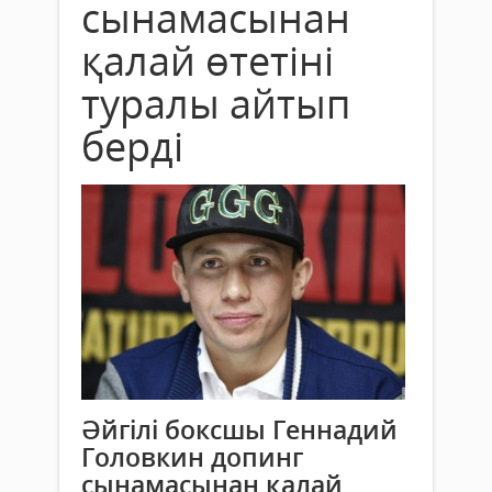
сынамасынан
қалай өтетіні
туралы айтып
берді
Әйгілі боксшы Геннадий
Головкин допинг
сынамасынан қалай