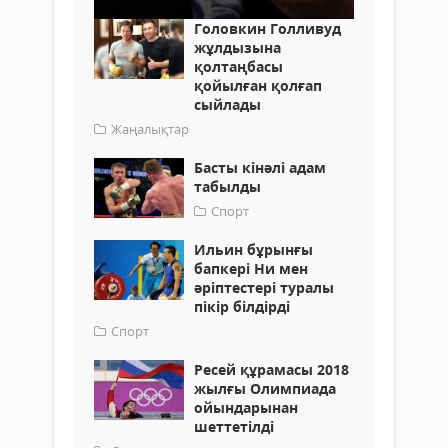
Головкин Голливуд
жұлдызына
қолтаңбасы
қойылған қолғап
сыйлады
Жаңалықтар
Басты кінәлі адам
табылды
Спорт
Ильин бұрынғы
бапкері Ни мен
әріптестері туралы
пікір білдірді
Спорт
Ресей құрамасы 2018
жылғы Олимпиада
ойындарынан
шеттетілді