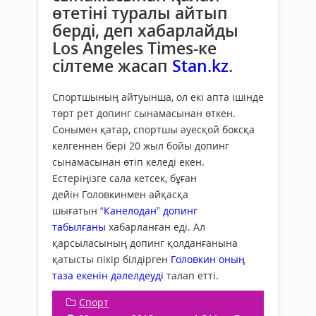
өтетіні туралы айтып
берді, деп хабарлайды
Los Angeles Times-ке
сілтеме жасап
Stan.kz
.
Спортшының айтуынша, ол екі апта ішінде
төрт рет допинг сынамасынан өткен.
Сонымен қатар, спортшы әуесқой боксқа
келгеннен бері 20 жыл бойы допинг
сынамасынан өтіп келеді екен.
Естеріңізге сала кетсек, бұған
дейін Головкинмен айқасқа
шығатын
“Канелодан” допинг
табылғаны
хабарланған еді. Ал
қарсыласының допинг қолданғанына
қатысты пікір білдірген
Головкин оның
таза екенін дәлелдеуді
талап етті.
Спорт