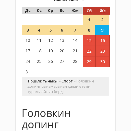
Дс
Сс
Ср
Бс
Жм
Сб
Жс
1
2
3
4
5
6
7
8
9
10
11
12
13
14
15
16
17
18
19
20
21
22
23
24
25
26
27
28
29
30
31
Тіршілік тынысы
»
Спорт
» Головкин
допинг сынамасынан қалай өтетіні
туралы айтып берді
Головкин
допинг